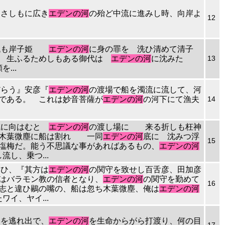
。さしもに広き
エデンの河
の殆ど中流に進みし時、向岸よ
12
き御代も岸子姫
エデンの河
に身の罪を 洗ひ清めて清子
へも 生ふるためしもある御代は
エデンの河
に沈みた
13
...
だらう』安彦『
エデンの河
の渡場で船を濁流に流して、河
たのである。 これは妙音菩薩が
エデンの河
の河下にて漁夫
14
恩城に向はむと
エデンの河
の渡し場に 来る折しも枉神
溺れ 木葉微塵に船は割れ 一同
エデンの河
底に 沈みつ浮
15
..塩梅だ。能う不思議な事があればあるもの、
エデンの河
し、乗つ...
向ひ、『其方は
エデンの河
の関守を致せし百舌彦、田加彦
こそはバラモン教の信者となり、
エデンの河
の関守を勤めて
16
...志と違ひ鶍の嘴の、船は忽ち木葉微塵、俺は
エデンの河
イ、ヤイ...
内を逃れ出で、
エデンの河
を生命からがら打渡り、何の目