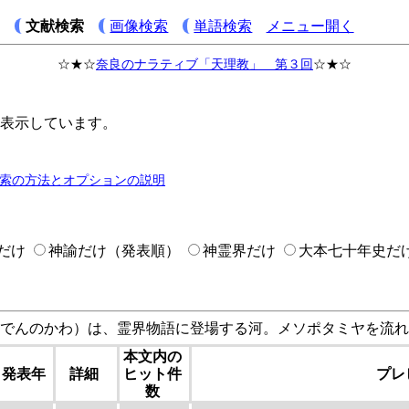
文献検索
画像検索
単語検索
メニュー開く
☆★☆
奈良のナラティブ「天理教」 第３回
☆★☆
表示しています。
索の方法とオプションの説明
だけ
神諭だけ（発表順）
神霊界だけ
大本七十年史だ
でんのかわ）は、霊界物語に登場する河。メソポタミヤを流れ
本文内の
発表年
詳細
ヒット件
プレ
数