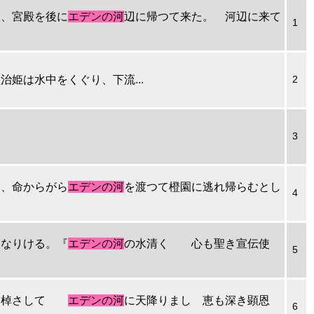
し、宮殿を後に
エデンの河
辺に帰つて来た。 河辺に来て
1
治姫は水中をくぐり、下流...
2
3
ひ、命からがら
エデンの河
を渡つて橙園に逃れ帰らむとし
4
となりける。『
エデンの河
の水清く 心も聖き宣伝使
5
河原に棹さして
エデンの河
に天降りまし 恵も深き顕恩
6