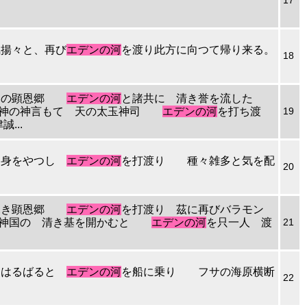
17
気揚々と、再び
エデンの河
を渡り此方に向つて帰り来る。
18
タミヤの顕恩郷
エデンの河
と諸共に 清き誉を流した
 父大神の神言もて 天の太玉神司
エデンの河
を打ち渡
19
...
女は身をやつし
エデンの河
を打渡り 種々雑多と気を配
20
緒の深き顕恩郷
エデンの河
を打渡り 茲に再びバラモン
ミヤに神国の 清き基を開かむと
エデンの河
を只一人 渡
21
.
後にはるばると
エデンの河
を船に乗り フサの海原横断
22