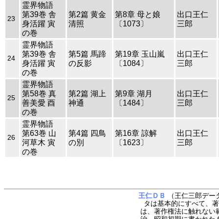
霊界物語
第39巻 舎
第2篇 黄金
第8章 母と娘
出口王仁
23
身活躍 寅
清照
〔1073〕
三郎
の巻
霊界物語
第39巻 舎
第5篇 馬蹄
第19章 玉山嵐
出口王仁
24
身活躍 寅
の反影
〔1084〕
三郎
の巻
霊界物語
第58巻 真
第2篇 湖上
第9章 湖月
出口王仁
25
善美愛 酉
神通
〔1484〕
三郎
の巻
霊界物語
第63巻 山
第4篇 四鳥
第16章 諒解
出口王仁
26
河草木 寅
の別
〔1623〕
三郎
の巻
王仁ＤＢ
（王仁三郎データ
タは基本的にすべて、著
は、著作権法に触れない
治～昭和初期に書かれた