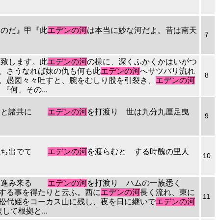
たのだ』甲『此
エデンの河
は本当に妙な河だよ。昔は南天
7
に致します。此
エデンの河
の様に、深くふかくかはいがつ
だよ。さうなれば妹の仇も何も此
エデンの河
へサツパリ流れ
8
...。愚図々々吐すと、腕をむしり股を引裂き、
エデンの河
何、その...
貴の命と諸共に
エデンの河
を打渡り 世は九分九厘足曳
9
後に立ち出でて
エデンの河
を渡らむと する時醜の里人
10
指して進み来る
エデンの河
を打渡り ハムの一族悉く
生育する事を得たりと云ふ。西に
エデンの河
長く流れ、東に
11
...松代姫をコーカス山に残し、夜を日に継いで
エデンの河
て根拠と...