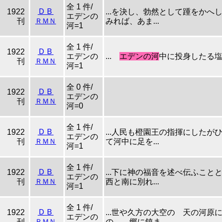
全 1 件/
ＤＢ
1922
...を決し、勃然として踵をかへ
エデンの
刊
ＲＭＮ
みれば、あま...
河=1
全 1 件/
ＤＢ
1922
エデンの
...
エデンの河
中に投身したる塩
刊
ＲＭＮ
河=1
全 0 件/
ＤＢ
1922
エデンの
刊
ＲＭＮ
河=0
全 1 件/
ＤＢ
1922
...人民も橙園王の指揮にしたが
エデンの
刊
ＲＭＮ
て河中に足を...
河=1
全 1 件/
ＤＢ
1922
...下に神の福音を述べ伝ふこと
エデンの
刊
ＲＭＮ
西と南に別れ...
河=1
全 1 件/
ＤＢ
1922
...世や久方の大空の 天の
エデンの
刊
ＲＭＮ
の 郷に鎮ま...