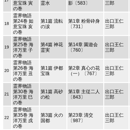
17
意宝珠 寅
霊水
影〔583〕
三郎
の巻
霊界物語
第24巻 如
第1篇 流転
第1章 粉骨砕身
出口王仁
18
意宝珠 亥
の涙
〔731〕
三郎
の巻
霊界物語
第25巻 海
第4篇 神花
第14章 園遊会
出口王仁
19
洋万里 子
霊実
〔760〕
三郎
の巻
霊界物語
第26巻 海
第1篇 伊都
第2章 真心の花
出口王仁
20
洋万里 丑
宝珠
（一）〔767〕
三郎
の巻
霊界物語
第30巻 海
第1篇 高砂
第1章 主従二人
出口王仁
21
洋万里 巳
の松
〔843〕
三郎
の巻
霊界物語
第35巻 海
第3篇 火の
第23章 清交
出口王仁
22
洋万里 戌
国都
〔987〕
三郎
の巻