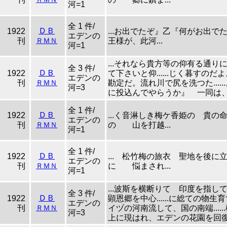
河=1
全 1 件/
ＤＢ
1922
...お出でたぞ』乙『何がお出で
エデンの
刊
ＲＭＮ
王様が、此河...
河=1
...それなら貴方等の仰有る通り
全 3 件/
ＤＢ
1922
て下さいと仰......じく暮すの
エデンの
刊
ＲＭＮ
勘定だ。流れ川で尻を洗つた...
河=3
に投込んでやらうか』 一同は、『
全 1 件/
ＤＢ
1922
...く音淋しき梅ケ香姫の 
エデンの
刊
ＲＭＮ
の 山を打越...
河=1
全 1 件/
ＤＢ
1922
... 松竹梅の旅衣 聖地を
エデンの
刊
ＲＭＮ
に 悩まされ...
河=1
...波斯を横断りて 印度を
全 3 件/
ＤＢ
1922
顕恩郷を中心......に総ての物
エデンの
刊
ＲＭＮ
イヅの河南流して、国の南端...
河=3
上に現はれ、エデンの花園を回復し