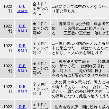
全 1 件/
ＤＢ
1922
...命に従いて船中の人となつた
エデンの
刊
ＲＭＮ
り雨と降り来...
河=1
全 2 件/
... 御稜威喜ぶ悦子姫 尊
ＤＢ
1922
エデンの
姫 安彦国彦......に松さ
刊
ＲＭＮ
河=2
る 三五教の宣伝使 嬉しき顔を
全 2 件/
...一体此処は何国の何と云ふ所
ＤＢ
1922
エデンの
中に衝立つた......横はつてゐ
刊
ＲＭＮ
河=2
と変じ、五人の男を網を以て...
... 教を築き立て籠る 顕
全 3 件/
ＤＢ
1922
の 篠つく征......は倒れ又
エデンの
刊
ＲＭＮ
きつ河下の 巌の間に挟ま....
河=3
を渡る時に肝腎のスクリウを押し流
...大の男は声を荒らげ、両人に
全 3 件/
ＤＢ
1922
の両人であら......やな、吾れ
エデンの
刊
ＲＭＮ
居たが、思ひの外に神力の強...
河=3
の藻屑となつて此世へ迷うて来たワ
全 1 件/
ＤＢ
1922
...生命も危き所、闇に紛れて城