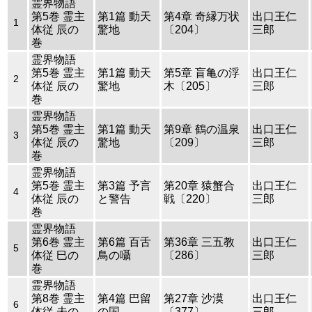
霊界物語
第5巻 霊主
第1篇 動天
第4章 奇縁万状
出口王仁
1
体従 辰の
驚地
〔204〕
三郎
巻
霊界物語
第5巻 霊主
第1篇 動天
第5章 盲亀の浮
出口王仁
2
体従 辰の
驚地
木〔205〕
三郎
巻
霊界物語
第5巻 霊主
第1篇 動天
第9章 鶴の温泉
出口王仁
3
体従 辰の
驚地
〔209〕
三郎
巻
霊界物語
第5巻 霊主
第3篇 予言
第20章 猿蟹合
出口王仁
4
体従 辰の
と警告
戦〔220〕
三郎
巻
霊界物語
第6巻 霊主
第6篇 百舌
第36章 三五教
出口王仁
5
体従 巳の
鳥の囁
〔286〕
三郎
巻
霊界物語
第8巻 霊主
第4篇 巴留
第27章 沙漠
出口王仁
6
体従 未の
の国
〔377〕
三郎