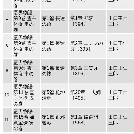
巻
霊界物語
第9巻 霊主
第1篇 長途
第1章 都落
出口王仁
7
体従 申の
の旅
〔394〕
三郎
巻
霊界物語
第9巻 霊主
第1篇 長途
第2章 エデンの
出口王仁
8
体従 申の
の旅
渡〔395〕
三郎
巻
霊界物語
第9巻 霊主
第1篇 長途
第3章 三笠丸
出口王仁
9
体従 申の
の旅
〔396〕
三郎
巻
霊界物語
第11巻 霊
第5篇 乾坤
第28章 二夫婦
出口王仁
10
主体従 戌
清明
〔495〕
三郎
の巻
霊界物語
第15巻 如
第1篇 正邪
第1章 破羅門
出口王仁
11
意宝珠 寅
奮戦
〔568〕
三郎
の巻