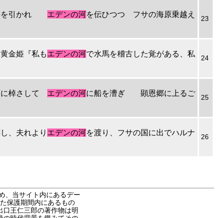
男に手を引かれ
エデンの河
を伝ひつつ フサの海原乗越え
23
』黄金姫『私も
エデンの河
で水馬を稽古した覚がある、私
24
川原に棹さして
エデンの河
に船を漕ぎ 顕恩郷に上るご
25
拝し、夫れより
エデンの河
を渡り、フサの国に出でハルナ
26
め、当サイト内にあるデー
た保護期間内にあるもの
出口王仁三郎の著作物は明
時の時代背景を鑑みてその