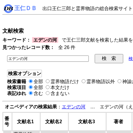
王仁ＤＢ
出口王仁三郎と霊界物語の総合検索サイト
文献検索
キーワード：
エデンの河
で王仁三郎文献を検索した結果を
見つかったレコード数：
全 26 件
検
検索オプション
検索書籍
全部
霊界物語だけ
霊界物語以外
神諭
検索項目
全部
本文だけ
表記ゆれ
含む
含まない
オニペディアの検索結果
：
エデンの河
… エデンの河（え
番
文献名1
文献名2
文献名3
著者
号