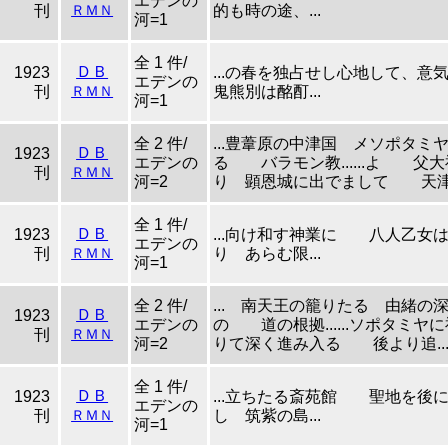
エデンの
刊
ＲＭＮ
的も時の途、...
河=1
全 1 件/
ＤＢ
1923
...の春を独占せし心地して、意
エデンの
刊
ＲＭＮ
鬼熊別は酩酊...
河=1
全 2 件/
...豊葦原の中津国 メソポ
ＤＢ
1923
エデンの
る バラモン教......よ
刊
ＲＭＮ
河=2
り 顕恩城に出でまして 天津誠
全 1 件/
ＤＢ
1923
...向け和す神業に 八人乙
エデンの
刊
ＲＭＮ
り あらむ限...
河=1
全 2 件/
... 南天王の籠りたる 由
ＤＢ
1923
エデンの
の 道の根拠......ソポタ
刊
ＲＭＮ
河=2
りて深く進み入る 後より追..
全 1 件/
ＤＢ
1923
...立ちたる斎苑館 聖地を
エデンの
刊
ＲＭＮ
し 筑紫の島...
河=1