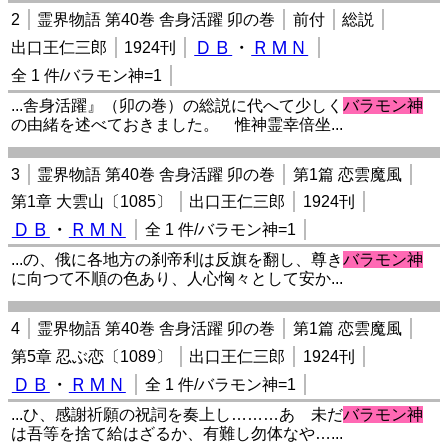
2
霊界物語 第40巻 舎身活躍 卯の巻
前付
総説
ＤＢ
・
ＲＭＮ
出口王仁三郎
1924刊
全 1 件/バラモン神=1
...舎身活躍』（卯の巻）の総説に代へて少しく
バラモン神
の由緒を述べておきました。 惟神霊幸倍坐...
3
霊界物語 第40巻 舎身活躍 卯の巻
第1篇 恋雲魔風
第1章 大雲山〔1085〕
出口王仁三郎
1924刊
ＤＢ
・
ＲＭＮ
全 1 件/バラモン神=1
...の、俄に各地方の刹帝利は反旗を翻し、尊き
バラモン神
に向つて不順の色あり、人心恟々として安か...
4
霊界物語 第40巻 舎身活躍 卯の巻
第1篇 恋雲魔風
第5章 忍ぶ恋〔1089〕
出口王仁三郎
1924刊
ＤＢ
・
ＲＭＮ
全 1 件/バラモン神=1
...ひ、感謝祈願の祝詞を奏上し………あゝ未だ
バラモン神
は吾等を捨て給はざるか、有難し勿体なや…...