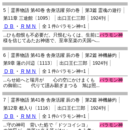
5
霊界物語 第40巻 舎身活躍 卯の巻
第3篇 霊魂の遊行
第11章 三途館〔1095〕
出口王仁三郎
1924刊
ＤＢ
・
ＲＭＮ
全 1 件/バラモン神=1
...ひも怨恨も不必要だ。只恨むらくは、生前に
バラモン神
様を信じてゐたお神徳で、至幸至楽の天国へ...
6
霊界物語 第41巻 舎身活躍 辰の巻
第2篇 神機赫灼
第9章 蓮の川辺〔1113〕
出口王仁三郎
1924刊
ＤＢ
・
ＲＭＮ
全 1 件/バラモン神=1
...らせ給へと瑞月が 心の空にかけまくも
バラモン神
の御前に 代りて謹み願ぎまつる 旭は照...
7
霊界物語 第41巻 舎身活躍 辰の巻
第2篇 神機赫灼
第12章 都入り〔1116〕
出口王仁三郎
1924刊
ＤＢ
・
ＲＭＮ
全 1 件/バラモン神=1
...守の神司 背いた処で「ドツコイシヨ」
バラモン神