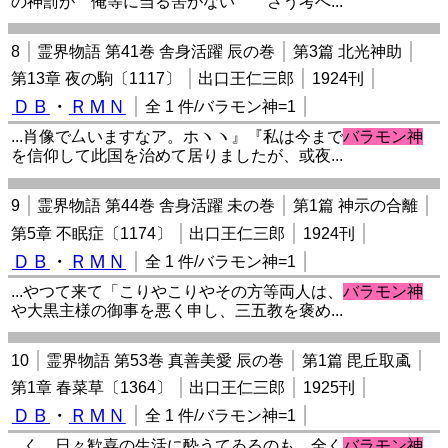
の神罰が 俺等に当る筈がない さう考へ...
8
霊界物語 第41巻 舎身活躍 辰の巻
第3篇 北光神助
第13章 夜の駒〔1117〕
出口王仁三郎
1924刊
ＤＢ
・
ＲＭＮ
全 1 件/バラモン神=1
...肖像で厶いますなア。ホヽヽ』『私は今まで
バラモン神
を信仰して此国を治めて居りましたが、或夜...
9
霊界物語 第44巻 舎身活躍 未の巻
第1篇 神示の合離
第5章 不眠症〔1174〕
出口王仁三郎
1924刊
ＤＢ
・
ＲＭＮ
全 1 件/バラモン神=1
...やつて来て「こりやこりやその方等両人は、
バラモン神
や大黒主様の御事を悪く申し、三五教を褒め...
10
霊界物語 第53巻 真善美愛 辰の巻
第1篇 毘丘取颪
第1章 春菜草〔1364〕
出口王仁三郎
1925刊
ＤＢ
・
ＲＭＮ
全 1 件/バラモン神=1
...く、日々歓喜の生活に酔うてゐるのも、全く
バラモン神