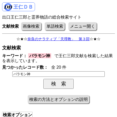
王仁ＤＢ
出口王仁三郎と霊界物語の総合検索サイト
文献検索
画像検索
単語検索
メニュー開く
☆★☆
奈良のナラティブ「天理教」 第３回
☆★☆
文献検索
キーワード：
バラモン神
で王仁三郎文献を検索した結果
を表示しています。
見つかったレコード数：
全 20 件
検索の方法とオプションの説明
検索オプション