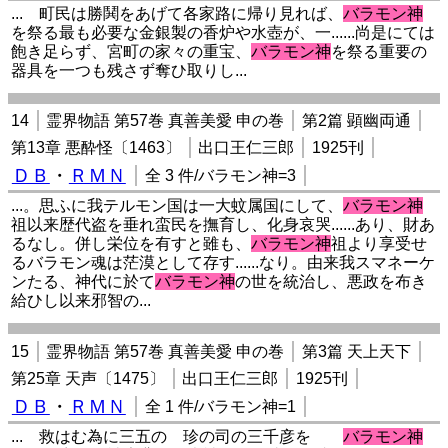
... 町民は勝鬨をあげて各家路に帰り見れば、
バラモン神
を祭る最も必要な金銀製の香炉や水壺が、一......尚是にては
飽き足らず、宮町の家々の重宝、
バラモン神
を祭る重要の
器具を一つも残さず奪ひ取りし...
14
霊界物語 第57巻 真善美愛 申の巻
第2篇 顕幽両通
第13章 悪酔怪〔1463〕
出口王仁三郎
1925刊
ＤＢ
・
ＲＭＮ
全 3 件/バラモン神=3
...。思ふに我テルモン国は一大蚊属国にして、
バラモン神
祖以来歴代盗を垂れ蛮民を撫育し、化身哀哭......あり、財あ
るなし。併し栄位を有すと雖も、
バラモン神
祖より享受せ
るバラモン魂は茫漠として存す......なり。由来我スマネーケ
ンたる、神代に於て
バラモン神
の世を統治し、悪政を布き
給ひし以来邪智の...
15
霊界物語 第57巻 真善美愛 申の巻
第3篇 天上天下
第25章 天声〔1475〕
出口王仁三郎
1925刊
ＤＢ
・
ＲＭＮ
全 1 件/バラモン神=1
... 救はむ為に三五の 珍の司の三千彦を
バラモン神