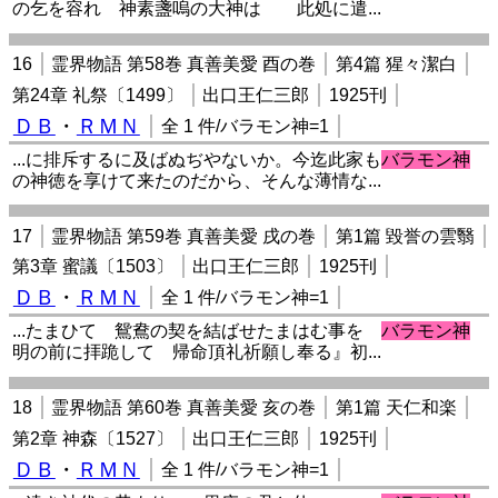
の乞を容れ 神素盞嗚の大神は 此処に遣...
16
霊界物語 第58巻 真善美愛 酉の巻
第4篇 猩々潔白
第24章 礼祭〔1499〕
出口王仁三郎
1925刊
ＤＢ
・
ＲＭＮ
全 1 件/バラモン神=1
...に排斥するに及ばぬぢやないか。今迄此家も
バラモン神
の神徳を享けて来たのだから、そんな薄情な...
17
霊界物語 第59巻 真善美愛 戌の巻
第1篇 毀誉の雲翳
第3章 蜜議〔1503〕
出口王仁三郎
1925刊
ＤＢ
・
ＲＭＮ
全 1 件/バラモン神=1
...たまひて 鴛鴦の契を結ばせたまはむ事を
バラモン神
明の前に拝跪して 帰命頂礼祈願し奉る』初...
18
霊界物語 第60巻 真善美愛 亥の巻
第1篇 天仁和楽
第2章 神森〔1527〕
出口王仁三郎
1925刊
ＤＢ
・
ＲＭＮ
全 1 件/バラモン神=1