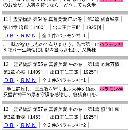
のお蔭だ。大将を持つなら、どうしても久米...
11
霊界物語 第54巻 真善美愛 巳の巻
第3篇 猪倉城寨
第14章 暗窟〔1400〕
出口王仁三郎
1925刊
ＤＢ
・
ＲＭＮ
全 1 件/バラモン神=1
...一味がなせしもので厶りませう。先づ第一に
バラモン神
を祀り一生懸命に祈願を凝らさねば、又斯様...
12
霊界物語 第55巻 真善美愛 午の巻
第1篇 奇縁万情
第1章 心転〔1409〕
出口王仁三郎
1925刊
ＤＢ
・
ＲＭＮ
全 1 件/バラモン神=1
...地に静座し、三五教を守り玉ふ大神を始め、
バラモン神
及盤古神王の厚き守護を感謝し、愈猪倉山を...
13
霊界物語 第57巻 真善美愛 申の巻
第1篇 照門山颪
第3章 野探〔1453〕
出口王仁三郎
1925刊
ＤＢ
・
ＲＭＮ
全 2 件/バラモン神=2