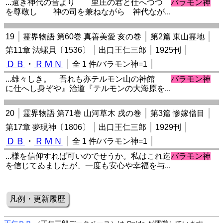
...遠き神代の昔より 里庄の君と仕へつつ
バラモン神
を尊敬し 神の司を兼ねながら 神代なが...
19
霊界物語 第60巻 真善美愛 亥の巻
第2篇 東山霊地
第11章 法螺貝〔1536〕
出口王仁三郎
1925刊
ＤＢ
・
ＲＭＮ
全 1 件/バラモン神=1
...雄々しき。 吾れも亦テルモン山の神館
バラモン神
に仕へし身ぞや』治道『テルモンの大海原を...
20
霊界物語 第71巻 山河草木 戌の巻
第3篇 惨嫁僧目
第17章 夢現神〔1806〕
出口王仁三郎
1929刊
ＤＢ
・
ＲＭＮ
全 1 件/バラモン神=1
...様を信仰すれば可いのでせうか。私はこれ迄
バラモン神
を信じてゐましたが、一度も安心や幸福を与...
凡例・更新履歴