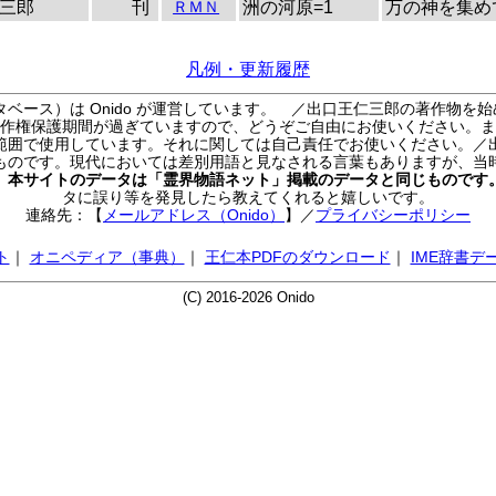
三郎
刊
ＲＭＮ
洲の河原=1
万の神を集めて
凡例・更新履歴
ベース）は Onido が運営しています。
／出口王仁三郎の著作物を始
作権保護期間が過ぎていますので、どうぞご自由にお使いください。ま
範囲で使用しています。それに関しては自己責任でお使いください。／
ものです。現代においては差別用語と見なされる言葉もありますが、当
／
本サイトのデータは「霊界物語ネット」掲載のデータと同じものです
タに誤り等を発見したら教えてくれると嬉しいです。
連絡先：【
メールアドレス（Onido）
】
／
プライバシーポリシー
ト
｜
オニペディア（事典）
｜
王仁本PDFのダウンロード
｜
IME辞書デ
(C) 2016-2026 Onido