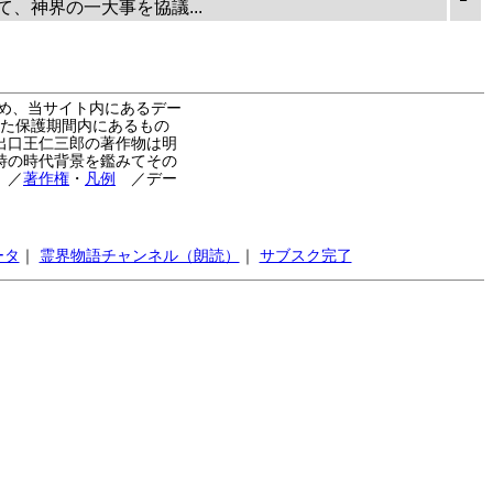
、神界の一大事を協議...
め、当サイト内にあるデー
た保護期間内にあるもの
出口王仁三郎の著作物は明
時の時代背景を鑑みてその
。
／
著作権
・
凡例
／デー
ータ
｜
霊界物語チャンネル（朗読）
｜
サブスク完了