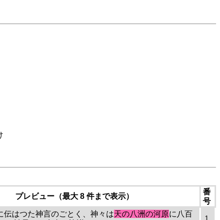
け
番
プレビュー（最大 8 件まで表示）
号
皇国に伝はつた神言のごとく、神々は
天の八洲の河原
に八百
1