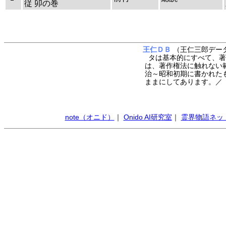
従 卯の巻
王仁ＤＢ
（王仁三郎データ
タは基本的にすべて、著
は、著作権法に触れない
治～昭和初期に書かれた
ままにしてあります。
note（オニド）
｜
Onido AI研究室
｜
霊界物語ネッ