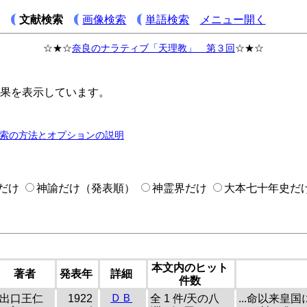
文献検索
画像検索
単語検索
メニュー開く
☆★☆
奈良のナラティブ「天理教」 第３回
☆★☆
結果を表示しています。
索の方法とオプションの説明
だけ
神諭だけ（発表順）
神霊界だけ
大本七十年史だ
本文内のヒット
著者
発表年
詳細
件数
ＤＢ
出口王仁
1922
全 1 件/天の八
...命以来