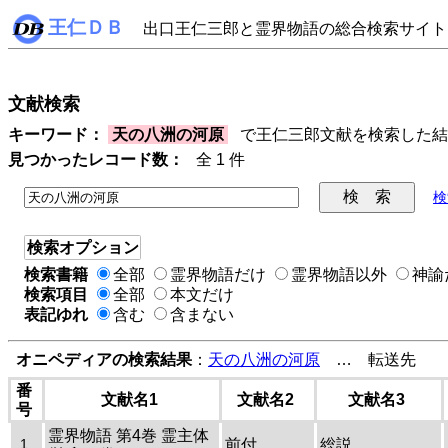
王仁ＤＢ
出口王仁三郎と霊界物語の総合検索サイト
文献検索
キーワード：
天の八洲の河原
で王仁三郎文献を検索した
見つかったレコード数：
全 1 件
検
検索オプション
検索書籍
全部
霊界物語だけ
霊界物語以外
神諭
検索項目
全部
本文だけ
表記ゆれ
含む
含まない
オニペディアの検索結果
：
天の八洲の河原
… 転送先
番
文献名1
文献名2
文献名3
号
霊界物語 第4巻 霊主体
1
前付
総説