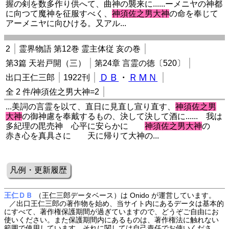
握の剣を数多作り供へて、曲神の襲来に......ーメニヤの神都
に向つて魔神を征服すべく、
神須佐之男大神
の命を奉じて
アーメニヤに向ひける。又アル...
2
霊界物語 第12巻 霊主体従 亥の巻
第3篇 天岩戸開（三）
第24章 言霊の徳〔520〕
ＤＢ
・
ＲＭＮ
出口王仁三郎
1922刊
全 2 件/神須佐之男大神=2
...美詞の言霊を以て、直日に見直し宣り直す、
神須佐之男
大神
の御神慮を奉戴するもの、決して決して酒に...... 我は
多紀理の毘売神 心平に安らかに
神須佐之男大神
の
赤き心を真具さに 天に帰りて大神の...
凡例・更新履歴
王仁ＤＢ
（王仁三郎データベース）は Onido が運営しています。
／出口王仁三郎の著作物を始め、当サイト内にあるデータは基本的
にすべて、著作権保護期間が過ぎていますので、どうぞご自由にお
使いください。また保護期間内にあるものは、著作権法に触れない
範囲で使用しています。それに関しては自己責任でお使いくださ