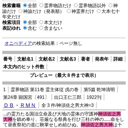
検索書籍
全部
霊界物語だけ
霊界物語以外
神
諭だけ
神諭だけ（発表順）
神霊界だけ
大本七十
年史だけ
検索項目
全部
本文だけ
表記ゆれ
含む
含まない
オニペディア
の検索結果：ページ無し
番号
文献名1
文献名2
文献名3
著者
発表年
詳細
本文内のヒット件数
プレビュー（最大 8 件まで表示）
1
霊界物語 第11巻 霊主体従 戌の巻
第5篇 乾坤清明
第24章 顕国宮〔491〕
出口王仁三郎
1922刊
ＤＢ
・
ＲＭＮ
全 3 件/神須佐之男大神=3
...の霊力たる国治立命及び大地の霊体の守護神
神須佐之男
大神
を鎮め奉り、荘厳なる祭典を行ひ三柱の神の......命をし
て昼夜祭祀の道に鞅掌せしめ給ひぬ。
神須佐之男大神
は十