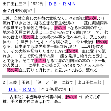
ＤＢ
・
ＲＭＮ
出口王仁三郎
1922刊
全 7 件/肥の河=7
...善、立替立直しの神教の意味なり。その箸は
肥の河
より
流れ下りきとは、斯る立派な蒼生救済の...... 茲に顕幽両界
の救世主たる須佐之男命は、
肥の河
上なる日本国の中心、
地の高天原に神人現は......に安らかに守り助けむとして、七
年の昔より
肥の河
上に御禊の神事を仕へ奉れり。又この肉
体の......に世界中の七オトメを喫ひ殺し、今や最後に
肥の河
なる、日本までも現界幽界一時に喫はむとし......剣を抜き
て、その大蛇を切散りたまひしかば
肥の河
、血に変りて流
れき』 そこで変性男子の身......能を発揮し給うたと云ふこ
とである。そこで
肥の河
なる世界の祖国日の本の上下一般
の人民は、......に平和に安穏に天下が治まつたと云ふ事を
「
肥の河
血に変りて流れき」と云ふのである。流れる...
2
三鏡
玉鏡
「酒」と「剣」に就て
出口王仁三郎
ＤＢ
・
ＲＭＮ
全 1 件/肥の河=1
... 古事記に素盞嗚尊が出雲の国、
肥の河
上に於て足名
椎、手名椎の神に逢はれて、高...