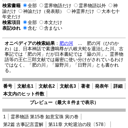
検索書籍
全部
霊界物語だけ
霊界物語以外
神
諭だけ
神諭だけ（発表順）
神霊界だけ
大本七十
年史だけ
検索項目
全部
本文だけ
表記ゆれ
含む
含まない
オニペディアの検索結果
：
肥の河
… 肥の河（ひのか
わ）は、日本神話で素盞嗚尊が八岐大蛇を退治した川。古
事記では「肥の河」だが日本書紀では「簸の川」。霊界物
語等の王仁三郎文献では厳密に使い分けがされているわけ
ではなく、「肥の川」「簸野川」「日野川」とも書かれ
る。
番号
文献名1
文献名2
文献名3
著者
発表年
詳細
本文内のヒット件数
プレビュー（最大 8 件まで表示）
1
霊界物語 第15巻 如意宝珠 寅の巻
第2篇 古事記言霊解
第11章 大蛇退治の段〔578〕