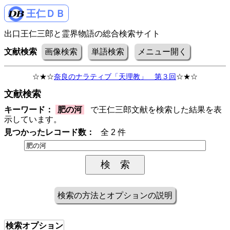
王仁ＤＢ
出口王仁三郎と霊界物語の総合検索サイト
文献検索
画像検索
単語検索
メニュー開く
☆★☆
奈良のナラティブ「天理教」 第３回
☆★☆
文献検索
キーワード：
肥の河
で王仁三郎文献を検索した結果を表
示しています。
見つかったレコード数：
全 2 件
検索の方法とオプションの説明
検索オプション