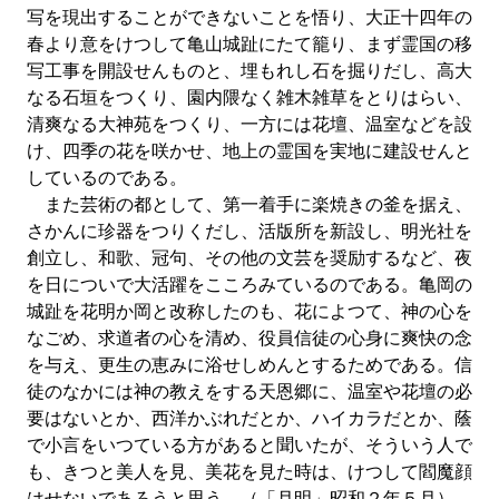
写を現出することができないことを悟り、大正十四年の
春より意をけつして亀山城趾にたて籠り、まず霊国の移
写工事を開設せんものと、埋もれし石を掘りだし、高大
なる石垣をつくり、園内隈なく雑木雑草をとりはらい、
清爽なる大神苑をつくり、一方には花壇、温室などを設
け、四季の花を咲かせ、地上の霊国を実地に建設せんと
しているのである。
また芸術の都として、第一着手に楽焼きの釜を据え、
さかんに珍器をつりくだし、活版所を新設し、明光社を
創立し、和歌、冠句、その他の文芸を奨励するなど、夜
を日についで大活躍をこころみているのである。亀岡の
城趾を花明か岡と改称したのも、花によつて、神の心を
なごめ、求道者の心を清め、役員信徒の心身に爽快の念
を与え、更生の恵みに浴せしめんとするためである。信
徒のなかには神の教えをする天恩郷に、温室や花壇の必
要はないとか、西洋かぶれだとか、ハイカラだとか、蔭
で小言をいつている方があると聞いたが、そういう人で
も、きつと美人を見、美花を見た時は、けつして閻魔顔
はせないであろうと思う。（「月明」昭和２年５月）