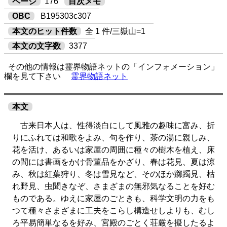
ページ
176
目次メモ
OBC
B195303c307
本文のヒット件数
全 1 件/三嶽山=1
本文の文字数
3377
その他の情報は霊界物語ネットの「インフォメーション」
欄を見て下さい
霊界物語ネット
本文
古来日本人は、性得淡白にして風雅の趣味に富み、折
りにふれては和歌をよみ、句を作り、茶の湯に親しみ、
花を活け、あるいは家屋の周囲に種々の樹木を植え、床
の間には書画をかけ骨董品をかざり、春は花見、夏は涼
み、秋は紅葉狩り、冬は雪見など、そのほか躑躅見、枯
れ野見、虫聞きなぞ、さまざまの無邪気なることを好む
ものである。ゆえに家屋のごときも、科学文明の力をも
つて種々さまざまに工夫をこらし構造せしよりも、むし
ろ平易簡単なるを好み、宮殿のごとく荘厳を擬したるよ