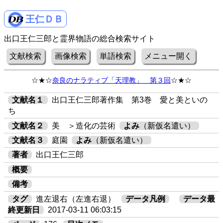
王仁ＤＢ
出口王仁三郎と霊界物語の総合検索サイト
文献検索
画像検索
単語検索
メニュー開く
☆★☆
奈良のナラティブ「天理教」 第３回
☆★☆
文献名１
出口王仁三郎著作集 第3巻 愛と美といの
ち
文献名２
美 ＞造化の芸術
よみ
（新仮名遣い）
文献名３
庭園
よみ
（新仮名遣い）
著者
出口王仁三郎
概要
備考
タグ
進左退右（左進右退）
データ凡例
データ最
終更新日
2017-03-11 06:03:15