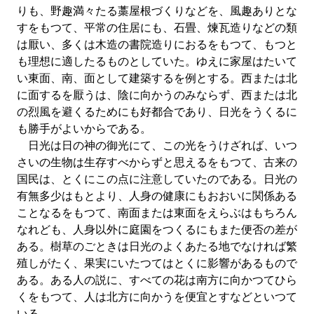
りも、野趣満々たる藁屋根づくりなどを、風趣ありとな
すをもつて、平常の住居にも、石畳、煉瓦造りなどの類
は厭い、多くは木造の書院造りにおるをもつて、もつと
も理想に適したるものとしていた。ゆえに家屋はたいて
い東面、南、面として建築するを例とする。西または北
に面するを厭うは、陰に向かうのみならず、西または北
の烈風を避くるためにも好都合であり、日光をうくるに
も勝手がよいからである。
日光は日の神の御光にて、この光をうけざれば、いつ
さいの生物は生存すべからずと思えるをもつて、古来の
国民は、とくにこの点に注意していたのである。日光の
有無多少はもとより、人身の健康にもおおいに関係ある
ことなるをもつて、南面または東面をえらぶはもちろん
なれども、人身以外に庭園をつくるにもまた便否の差が
ある。樹草のごときは日光のよくあたる地でなければ繁
殖しがたく、果実にいたつてはとくに影響があるもので
ある。ある人の説に、すべての花は南方に向かつてひら
くをもつて、人は北方に向かうを便宜とすなどといつて
いる。