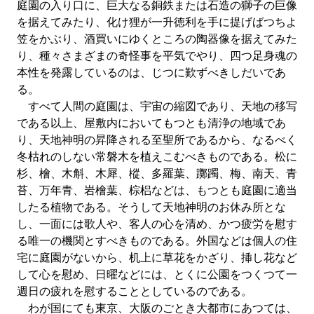
庭園の入り口に、巨大なる銅鉄または石造の獅子の巨像
を据えてみたり、化け狸が一升徳利を手に提げばつちよ
笠をかぶり、酒買いにゆくところの陶器像を据えてみた
り、種々さまざまの奇怪事を平気でやり、四つ足身魂の
本性を発露しているのは、じつに歎ずべきしだいであ
る。
すべて人間の庭園は、宇宙の縮図であり、天地の移写
である以上、屋敷内においてもつとも清浄の地域であ
り、天地神明の昇降される至聖所であるから、なるべく
冬枯れのしない常磐木を植えこむべきものである。松に
杉、檜、木斛、木犀、樅、多羅葉、躑躅、梅、南天、青
苔、万年青、岩檜葉、棕梠などは、もつとも庭園に適当
したる植物である。そうして天地神明のお休み所とな
し、一面には歌人や、客人の心を清め、かつ疲労を慰す
る唯一の機関とすべきものである。外国などは個人の住
宅に庭園がないから、机上に草花をかざり、挿し花など
して心を慰め、日曜などには、とくに公園をつくつて一
週日の疲れを慰することとしているのである。
わが国にても東京、大阪のごとき大都市にあつては、