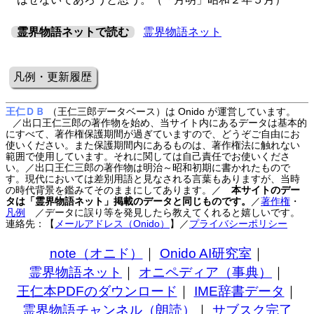
霊界物語ネットで読む
霊界物語ネット
凡例・更新履歴
王仁ＤＢ
（王仁三郎データベース）は Onido が運営しています。
／出口王仁三郎の著作物を始め、当サイト内にあるデータは基本的
にすべて、著作権保護期間が過ぎていますので、どうぞご自由にお
使いください。また保護期間内にあるものは、著作権法に触れない
範囲で使用しています。それに関しては自己責任でお使いくださ
い。／出口王仁三郎の著作物は明治～昭和初期に書かれたもので
す。現代においては差別用語と見なされる言葉もありますが、当時
の時代背景を鑑みてそのままにしてあります。／
本サイトのデー
タは「霊界物語ネット」掲載のデータと同じものです。
／
著作権
・
凡例
／データに誤り等を発見したら教えてくれると嬉しいです。
連絡先：【
メールアドレス（Onido）
】
／
プライバシーポリシー
note（オニド）
｜
Onido AI研究室
｜
霊界物語ネット
｜
オニペディア（事典）
｜
王仁本PDFのダウンロード
｜
IME辞書データ
｜
霊界物語チャンネル（朗読）
｜
サブスク完了