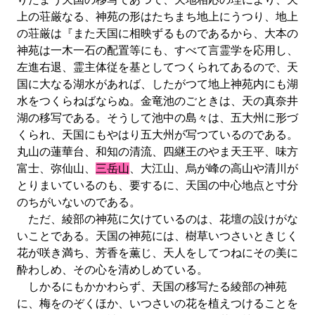
上の荘厳なる、神苑の形はたちまち地上にうつり、地上
の荘厳は『また天国に相映ずるものであるから、大本の
神苑は一木一石の配置等にも、すべて言霊学を応用し、
左進右退、霊主体従を基としてつくられてあるので、天
国に大なる湖水があれば、したがつて地上神苑内にも湖
水をつくらねばならぬ。金竜池のごときは、天の真奈井
湖の移写である。そうして池中の島々は、五大州に形づ
くられ、天国にもやはり五大州が写つているのである。
丸山の蓮華台、和知の清流、四継王のやま天王平、味方
富士、弥仙山、
三岳山
、大江山、烏が峰の高山や清川が
とりまいているのも、要するに、天国の中心地点と寸分
のちがいないのである。
ただ、綾部の神苑に欠けているのは、花壇の設けがな
いことである。天国の神苑には、樹草いつさいときじく
花が咲き満ち、芳香を薫じ、天人をしてつねにその美に
酔わしめ、その心を清めしめている。
しかるにもかかわらず、天国の移写たる綾部の神苑
に、梅をのぞくほか、いつさいの花を植えつけることを