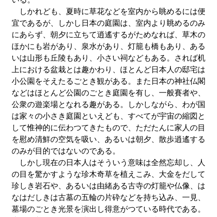
しかれども、夏時に草花などを室内から眺めるには便
宜であるが、しかし日本の庭園は、室内より眺めるのみ
にあらず、朝夕に立ちて逍遙するがためなれば、草木の
ほかにも岩があり、泉水があり、灯籠も橋もあり、ある
いは山形も丘陵もあり、小さい祠などもある。されば机
上における盆栽とは趣かわり、ほとんど日本人の邸宅は
小公園をそえたるごとき観がある。また日本の神社仏閣
などはほとんど公園のごとき庭園を有し、一般賽者や、
公衆の遊楽場となれる趣がある。しかしながら、わが国
は家々の小さき庭園といえども、すべてが宇宙の縮図と
して惟神的に伝わつてきたもので、ただたんに家人の目
を慰め清鮮の空気を吸い、あるいは朝夕、散歩逍遙する
のみが目的ではないのである。
しかし現在の日本人はそういう意味は全然忘却し、人
の目を驚かすような珍木奇草を植えこみ、大金をだして
珍しき岩石や、あるいは由緒ある古寺の灯籠や仏像、は
なはだしきは古墓の五輪の片砕などを持ち込み、一見、
墓場のごとき光景を演出し得意がつている時代である。