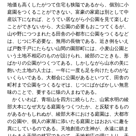
地価も高くしたがつて住宅も狭隘であるから、個別に小
庭園をつくることができない。富豪の家庭は別として中
産以下になれば、とうてい居ながら小公園を見て楽しむ
ことができないから、大公園の必要もおこつてくるが、
山や野につつまれたる田舎の小都市に公園をつくるなど
は、じつに不必要な、無用の長物である。近き例をいえ
ば戸数千戸にたらない山間の園部町には、小麦山公園と
いう土地不相応のものが設けられ、綾部のごときも、形
ばかりの公園がつくつてある。しかしながら山水の美に
飽いた土地の人士は、一年に一度も足を向けたものがな
いくらいである。大都会に公園があるといつて、田舎の
町村まで公園をつくるなぞは、じつにばかばかしい無意
味のことで、要するに猿の人まねである。
かくいわば、青垣山を四方に繞らした、山紫水明の綾
部大本になぜ大なる庭園をつくつたか、と反駁するもの
があるかもしれぬが、綾部大本における庭園は、大都市
の公園や、個人の家屋に添いたる庭園とはおおいに趣を
異にしているのである。天地創造の主神が、永遠に鎮ま
りたまう天国の移写であつて、天地相応の理により、天