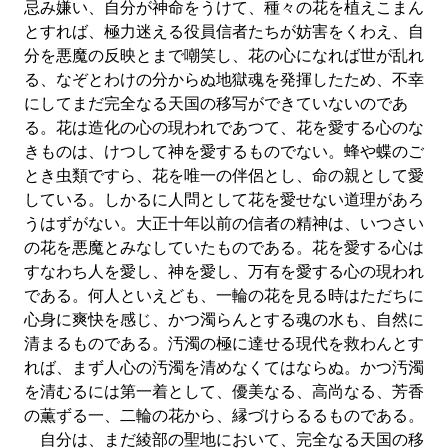
忌み嫌い、自分が神命をうけて、種々の花を植えこまん
とすれば、極力迷える役員信者たちが妨害をくわえ、自
分を悪魔の反映とまで嘲笑し、花の心になれば世が乱れ
る、なぞとわけの分からぬ地獄魂を発揮したため、不幸
にしてまだ完全なる天国の移写ができていないのであ
る。花は造化の心の現われであつて、花を愛する心のな
きものは、けつして神を愛するものでない。蜂や蝶のご
とき虫類ですら、花を唯一の伴侶とし、命の親として愛
している。しかるに人問として花を愛せない道理があろ
うはずがない。大正十年以前の信者の精神は、いつさい
の花を悪魔とみなしていたものである。花を愛する心は
すなわち人を愛し、神を愛し、万有を愛する心の現われ
である。何人といえども、一輪の花を見る時はただちに
心身に爽快を感じ、かつ濁らんとする魂の水も、自然に
清まるものである。汚濁の極に達せる現代を救わんとす
れば、まず人心の汚濁を清めなくてはならぬ。かつ汚濁
を清むるには第一着として、優美なる、高尚なる、芳香
の薫ずる一、二輪の花から、縁づけらるるものである。
自分は、まだ綾部の聖地において、完全なる天国の移