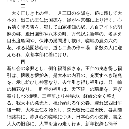
三
大く正しき七の年、一月三日の夕陽を、跡に残して大
本の、出口の王仁は国徳を、従がへ京都に上り行く。心
も清く降る雪を、犯して山家和知の駅、六百フイトの胡
麻の郷、殿田園部や八木の町、万代祝ふ新年の、名さえ
目出度亀岡や、保津の溪間潜り抜け、嵯峨の嵐の六の
花、積る花園妙心寺、道も二条の停車場、多数の人に迎
えられ、京都本部に着にけり。
四
新年会の余興とし、例年福引催さる。王仁の曳き得し福
引は、懐暖き懐炉灰、是大本の内容の、充実すベき瑞兆
を、示し給ひし神意なり。去年引き得し福引は、只一輪
の梅花なり。一昨年の福引は、天下統一の瑞相を、寿ぎ
奉りし○の御魂、三年前より神界の、経綸の全く整え
る、我大本の発光と、祝ひ納むる午の春。翌れば四日午
後一時、大本王仁を始とし、森氏牧氏に星田氏、谷高随
行諸共に、赤き心の嵯峨につき、日本心の小笠原、義之
大人の旧邸に、人軍を連ね走り行き、新年祝辞も簡単