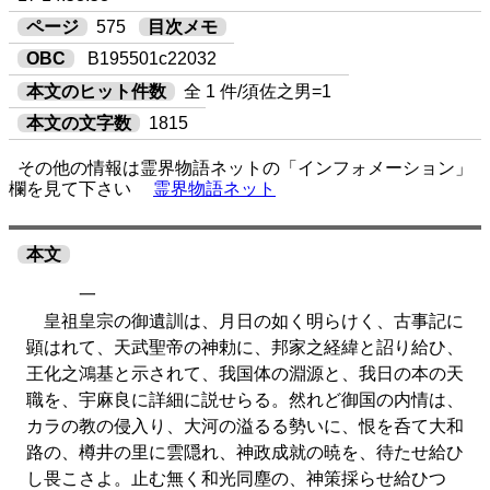
ページ
575
目次メモ
OBC
B195501c22032
本文のヒット件数
全 1 件/須佐之男=1
本文の文字数
1815
その他の情報は霊界物語ネットの「インフォメーション」
欄を見て下さい
霊界物語ネット
本文
一
皇祖皇宗の御遺訓は、月日の如く明らけく、古事記に
顕はれて、天武聖帝の神勅に、邦家之経緯と詔り給ひ、
王化之鴻基と示されて、我国体の淵源と、我日の本の天
職を、宇麻良に詳細に説せらる。然れど御国の内情は、
カラの教の侵入り、大河の溢るる勢いに、恨を呑て大和
路の、樽井の里に雲隠れ、神政成就の暁を、待たせ給ひ
し畏こさよ。止む無く和光同塵の、神策採らせ給ひつ