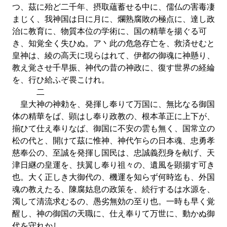
つ、茲に殆ど二千年、摂取蘊蓄せる中に、儒仏の害毒凄
まじく、我神国は日に月に、爛熟腐敗の極点に、達し政
治に教育に、物質本位の学術に、国の精華を揚ぐる可
き、知覚全く失ひぬ。ア丶此の危急存亡を、救済せむと
皇神は、綾の高天に現らはれて、伊都の御魂に神懸り、
教え覚させ千早振、神代の昔の神政に、復す世界の経綸
を、行ひ給ふぞ畏こけれ。
二
皇大神の神勅を、発揮し奉りて万国に、無比なる御国
体の精華をば、顕はし奉り政教の、根本革正に上下が、
揃ひて仕え奉りなば、御国に不安の雲も無く、国常立の
松の代と、開けて茲に惟神、神代乍らの日本魂、忠勇孝
慈奉公の、至誠を発揮し国民は、忠誠義烈身を献げ、天
津日継の皇運を、扶翼し奉り祖々の、遺風を顕揚す可き
也。大く正しき大御代の、機運を知らず何時迄も、外国
魂の教えたる、陳腐姑息の政策を、続行するは水源を、
濁して清流求むるの、愚劣無効の至り也。一時も早く覚
醒し、神の御国の天職に、仕え奉りて万世に、動かぬ御
代を守れかし。