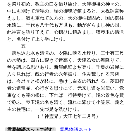
を祭り初め、教主の口を借り給ひ、天津御祖の神々の、
中にも別けて清滝の、瑞の御魂ぞ鎮まると、太祝詞言称
えまし、猶も重ねて久方の、天の御柱搗固め、国の御柱
永遠に、千代も八千代も万世も、動がざらまし神の国、
此神言を詔り了えて、心穏ひに鎮みまし、猶琴玉の清滝
と、名付けて上り坐にけり。
五
落ち込む水も清滝の、夕陽に映る水煙り、三十有三尺
の水勢は、四方に響きて音高く、天津乙女の舞降りて、
琴を調ぶる思ひあり。断崖絶壁よぢ登り、千曳の岩屋に
入り見れば、醜の行者の六年振り、住み荒したる形跡
は、今歴々と松が枝に、懸けし白衣の汚れたる、菱田行
者の遺留品、心行ざる思ひにて、元来し道を岩伝い、覚
束なくも滝の根に、下れば一行待受けて、滝の景色を賞
で称ふ、琴玉滝の名も清く、流れに添ひて小笠原、義之
主の住宅に、一先づ足を洗ひけり。
（「神霊界」大正七年二月号）
霊界物語ネットで読む
霊界物語ネット