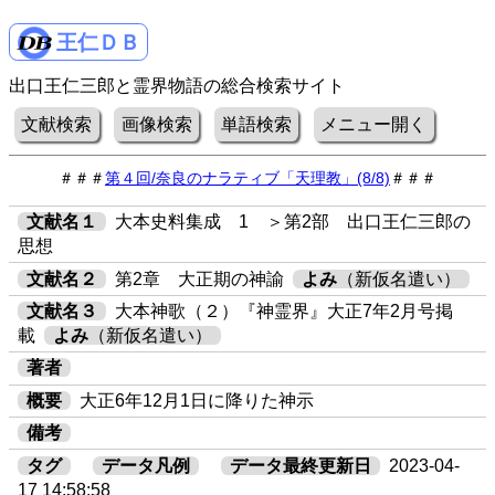
王仁ＤＢ
出口王仁三郎と霊界物語の総合検索サイト
文献検索
画像検索
単語検索
メニュー開く
＃＃＃
第４回/奈良のナラティブ「天理教」(8/8)
＃＃＃
文献名１
大本史料集成 1 ＞第2部 出口王仁三郎の
思想
文献名２
第2章 大正期の神諭
よみ
（新仮名遣い）
文献名３
大本神歌（２）『神霊界』大正7年2月号掲
載
よみ
（新仮名遣い）
著者
概要
大正6年12月1日に降りた神示
備考
タグ
データ凡例
データ最終更新日
2023-04-
17 14:58:58