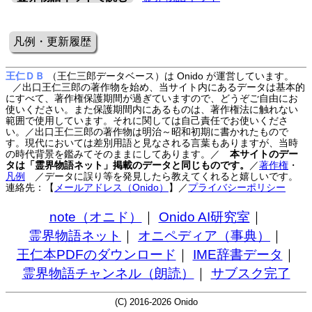
凡例・更新履歴
王仁ＤＢ
（王仁三郎データベース）は Onido が運営しています。
／出口王仁三郎の著作物を始め、当サイト内にあるデータは基本的
にすべて、著作権保護期間が過ぎていますので、どうぞご自由にお
使いください。また保護期間内にあるものは、著作権法に触れない
範囲で使用しています。それに関しては自己責任でお使いくださ
い。／出口王仁三郎の著作物は明治～昭和初期に書かれたもので
す。現代においては差別用語と見なされる言葉もありますが、当時
の時代背景を鑑みてそのままにしてあります。／
本サイトのデー
タは「霊界物語ネット」掲載のデータと同じものです。
／
著作権
・
凡例
／データに誤り等を発見したら教えてくれると嬉しいです。
連絡先：【
メールアドレス（Onido）
】
／
プライバシーポリシー
note（オニド）
｜
Onido AI研究室
｜
霊界物語ネット
｜
オニペディア（事典）
｜
王仁本PDFのダウンロード
｜
IME辞書データ
｜
霊界物語チャンネル（朗読）
｜
サブスク完了
(C) 2016-2026 Onido