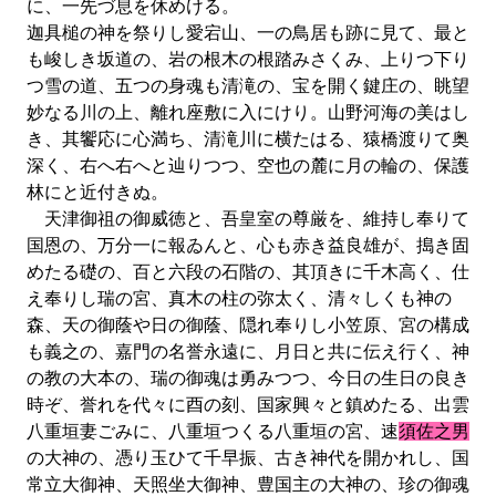
に、一先づ息を休めける。
迦具槌の神を祭りし愛宕山、一の鳥居も跡に見て、最と
も峻しき坂道の、岩の根木の根踏みさくみ、上りつ下り
つ雪の道、五つの身魂も清滝の、宝を開く鍵庄の、眺望
妙なる川の上、離れ座敷に入にけり。山野河海の美はし
き、其饗応に心満ち、清滝川に横たはる、猿橋渡りて奥
深く、右へ右へと辿りつつ、空也の麓に月の輪の、保護
林にと近付きぬ。
天津御祖の御威徳と、吾皇室の尊厳を、維持し奉りて
国恩の、万分一に報ゐんと、心も赤き益良雄が、搗き固
めたる礎の、百と六段の石階の、其頂きに千木高く、仕
え奉りし瑞の宮、真木の柱の弥太く、清々しくも神の
森、天の御蔭や日の御蔭、隠れ奉りし小笠原、宮の構成
も義之の、嘉門の名誉永遠に、月日と共に伝え行く、神
の教の大本の、瑞の御魂は勇みつつ、今日の生日の良き
時ぞ、誉れを代々に酉の刻、国家興々と鎮めたる、出雲
八重垣妻ごみに、八重垣つくる八重垣の宮、速
須佐之男
の大神の、憑り玉ひて千早振、古き神代を開かれし、国
常立大御神、天照坐大御神、豊国主の大神の、珍の御魂