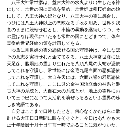
八王大神常世彦は、盤古大神の水火より出生したる神
にして、常世の国に霊魂を留め、常世姫は稚桜姫命の娘
にして、八王大神の妃となり、八王大神の霊に感合し、
つひには八王大神以上の悪辣なる手段を用ゐ、世界を我
意のままに統轄せむとし、車輪の暴動を継続しつつ、そ
の霊はなほ現代にいたるも常世の国にとどまつて、体主
霊従的世界経綸の策を計画してをる。
ゆゑに常世姫の霊の憑依せる国の守護神は、今になほ
その意志を実行せむと企ててをる。八王大神常世彦には
天足彦、胞場姫の霊より生れたる八頭八尾の大蛇が憑依
してこれを守護し、常世姫には金毛九尾白面の悪狐憑依
してこれを守護し、大自在天には、六面八臂の邪気憑依
してこれを守護し、ここに艮の金神国治立命の神系と盤
古大神の系統と、大自在天の系統とが、地上の霊界にお
いて三つ巴になつて大活劇を演ぜらるるといふ霊界の珍
しき物語である。
自分はここまで口述したとき、何心なくかたはらに散
乱せる大正日日新聞に眼をそそぐと、今日はあたかも大
正十年陰暦十月十日午前十時であることに気がついた。