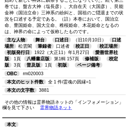
始めて新しい神床に鎮祭することになっていた。続く第三
巻では、盤古大神（塩長彦）、大自在天（大国彦）、艮能
金神（国治立命）三神系の紛糾と、国祖のご隠退までの状
況を口述する予定である。（註）本巻において、国治立
命、豊国姫命、国大立命、稚桜姫命、木花姫命となるの
は、神界の命によって仮称したものです。
主な人物
舞台
口述日
（旧10月10日）
口述
場所
松雲閣
筆録者
口述者
校正日
校正場所
初版発行日
1922（大正11）年1月27日
愛善世界社
版
1頁
八幡書店版
第1輯 157頁
修補版
校定
版
3頁
普及版
1頁
初版
ページ備考
OBC
rm020003
本文のヒット件数
全 1 件/霊魂の因縁=1
本文の文字数
3881
その他の情報は霊界物語ネットの「インフォメーション」
欄を見て下さい
霊界物語ネット
本文