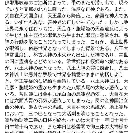
伊邪那岐命のご油断によって、手のまたを潜り出て、現今
でいうと支那の北方に降った。温厚な正神である。また、
大自在天大国彦は、天王星から降臨した。豪勇な神人であ
る。いずれもみな、善神界の正しい神であった。しかし地
上界に永く住むうちに、天足彦・胞場姫の天命違反によっ
て生じた体主霊従の邪気から生まれた邪霊に憑依され、悪
神の行動を取ることになってしまった。これが、地上世界
が混濁し、俗悪世界となってしまった背景である。八王大
神常世彦は、盤古大神の水火から出生した神であり、常世
の国に霊魂をとどめている。常世姫は稚桜姫命の娘である
が、八王大神の妃となった。八王大神の霊に感合し、八王
大神以上の悪辣な手段で世界を我意のままに統括しよう
と、体主霊従的な経綸を画策している。八王大神には、天
足彦・胞場姫の霊から生まれた八頭八尾の大蛇が憑依して
いる。常世姫には金毛九尾白面の悪狐が憑依し、大自在天
には六面八臂の邪気が憑依してしまった。艮の金神国治立
命の神系、盤古大神の系統、大自在天の系統が、地上霊界
において、三つ巴となって大活劇を演じることとなった。
霊界物語第二巻の口述が終わったのは大正十一年旧十月十
日午前十時であり、また本日は松雲閣で御三体の大神様を