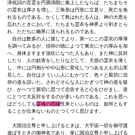
津祝詞の言霊を円満清朗に奏上したならば、たちまちそ
の霊衣は厚さを増し、三角形は円形に立直り、死亡を免
れるものである。かくして救はれたる人は、神の大恩を
忘れたときにおいて、たちまち霊衣を神界より剥ぎとら
れ、ただちに幽界に送られるものである。
自分は数多の人に接してより、第一にこの霊衣の厚薄
を調べてみるが、信仰の徳によつて漸次にその厚みを加
へ、身体ますます強壮になつた人もあり、また神に反対
したり、人の妨害をしたりなどして、天授の霊衣を薄く
し、中には円相がやや山形に変化しつつある人も沢山実
見した。自分はさういふ人にむかつて、色々と親切に信
仰の道を説いた。されどそんな人にかぎつて神の道を疑
ひ、かへつて親切に思つて忠告すると心をひがまし、逆
にとつて大反対をするのが多いものである。これを思へ
ばどうしても
霊魂の因縁
性来といふものは、如何ともす
ることが出来ないものとつくづく思ひます。
○
大国治立尊と申し上げるときは、大宇宙一切を御守護
遊ばすときの御神名であり、単に国治立尊と申し上げる