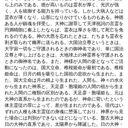
ら上のみである。徳が高いものは霊衣が厚く、光沢が強
く、人を統御する能力を持っている。しかし大病人などは
霊衣が薄くなり、山形になりかけているものもある。神徳
ある人が鎮魂を拝受し、大神に謝罪して天津祝詞の言霊を
円満晴朗に奏上したならば、霊衣は厚さを増して死亡を免
れるのである。神の大恩を忘れたときは、たちまち霊衣を
剥ぎ取られて幽界に送られる。大国治立尊というときは、
大宇宙一切をご守護されるときの御神名であり、単に国治
立尊と申し上げるときは、大地球上の神霊界を守護される
ときの御神名である。また、神様が人間の姿となってご活
動になったのは、国大立命、稚桜姫命が最初である。稚桜
姫命は、日月の精を吸引した国祖の息吹から生まれた。ま
た、国大立命は月の精より生まれた。人間も、神々の水火
から生まれた神系と、天足彦・胞場姫の人間の祖から生ま
れた人間の二種類の区別がある。天足彦・胞場姫も、元は
大神の直系から生まれたのであるが、神命に背いたという
体主霊従の罪によって、差が生まれたのである。現代はい
ずれの人種も体主霊従の身魂に堕落しており、神界から見
た場合には判別ができないほどになっている。盤古大神は
日の大神の直系であり、太陽界から降誕した。日の大神・