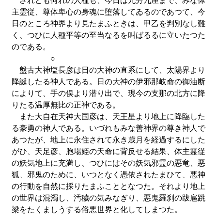
されども何れの人種も、今日は九分九厘まで、みな体
主霊従、尊体卑心の身魂に堕落してゐるのであつて、今
日のところ神界より見たまふときは、甲乙を判別なし難
く、つひに人種平等の至当なるを叫ばるるに立いたつた
のである。
○
盤古大神塩長彦は日の大神の直系にして、太陽界より
降誕したる神人である。日の大神の伊邪那岐命の御油断
によりて、手の俣より潜り出で、現今の支那の北方に降
りたる温厚無比の正神である。
また大自在天神大国彦は、天王星より地上に降臨した
る豪勇の神人である。いづれもみな善神界の尊き神人で
あつたが、地上に永住されて永き歳月を経過するにした
がひ、天足彦、胞場姫の天命に背反せる結果、体主霊従
の妖気地上に充満し、つひにはその妖気邪霊の悪竜、悪
狐、邪鬼のために、いつとなく憑依されたまひて、悪神
の行動を自然に採りたまふこととなつた。それより地上
の世界は混濁し、汚穢の気みなぎり、悪鬼羅刹の跋扈跳
梁をたくましうする俗悪世界と化してしまつた。