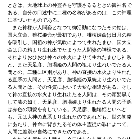
ときは、大地球上の神霊界を守護さるるときの御神名で
ある。自分の口述中に二種の名称があるのは、この神理
に基づいたものである。
また神様が人間姿となつて御活動になつたその始は、
国大立命、稚桜姫命が最初であり、稚桜姫命は日月の精
を吸引し、国祖の神が気吹によつて生れたまひ、国大立
命は月の精より生れ出でたまうた人間姿の神様である。
それよりおひおひ神々の水火によりて生れたまひし神系
と、また天足彦、胞場姫の人間の祖より生れいでたる人
間との、二種に区別があり、神の直接の水火より生れた
る直系の人間と、天足彦、胞場姫の系統より生れいでた
る人間とは、その性質において大変な相違がある。そし
て神の直接の水火より生れ出たる人間は、その頭髪黒く
して漆の如く、天足彦、胞場姫より生れたる人間の子孫
は赤色の頭髪を有している。天足彦、胞場姫といへど
も、元は大神の直系より生れたのであれども、世の初発
にあたり、神命に背きたるその体主霊従の罪によつて、
人間に差別が自然にできたのである。