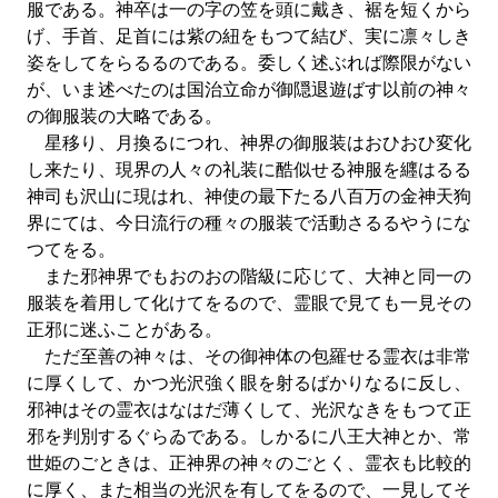
服である。神卒は一の字の笠を頭に戴き、裾を短くから
げ、手首、足首には紫の紐をもつて結び、実に凛々しき
姿をしてをらるるのである。委しく述ぶれば際限がない
が、いま述べたのは国治立命が御隠退遊ばす以前の神々
の御服装の大略である。
星移り、月換るにつれ、神界の御服装はおひおひ変化
し来たり、現界の人々の礼装に酷似せる神服を纒はるる
神司も沢山に現はれ、神使の最下たる八百万の金神天狗
界にては、今日流行の種々の服装で活動さるるやうにな
つてをる。
また邪神界でもおのおの階級に応じて、大神と同一の
服装を着用して化けてをるので、霊眼で見ても一見その
正邪に迷ふことがある。
ただ至善の神々は、その御神体の包羅せる霊衣は非常
に厚くして、かつ光沢強く眼を射るばかりなるに反し、
邪神はその霊衣はなはだ薄くして、光沢なきをもつて正
邪を判別するぐらゐである。しかるに八王大神とか、常
世姫のごときは、正神界の神々のごとく、霊衣も比較的
に厚く、また相当の光沢を有してをるので、一見してそ