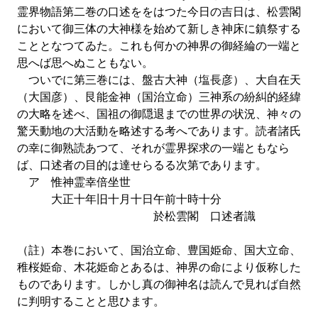
霊界物語第二巻の口述ををはつた今日の吉日は、松雲閣
において御三体の大神様を始めて新しき神床に鎮祭する
こととなつてゐた。これも何かの神界の御経綸の一端と
思へば思へぬこともない。
ついでに第三巻には、盤古大神（塩長彦）、大自在天
（大国彦）、艮能金神（国治立命）三神系の紛糾的経緯
の大略を述べ、国祖の御隠退までの世界の状況、神々の
驚天動地の大活動を略述する考へであります。読者諸氏
の幸に御熟読あつて、それが霊界探求の一端ともなら
ば、口述者の目的は達せらるる次第であります。
アゝ惟神霊幸倍坐世
大正十年旧十月十日午前十時十分
於松雲閣 口述者識
（註）本巻において、国治立命、豊国姫命、国大立命、
稚桜姫命、木花姫命とあるは、神界の命により仮称した
ものであります。しかし真の御神名は読んで見れば自然
に判明することと思ひます。