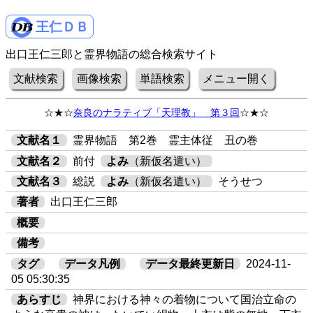
王仁ＤＢ
出口王仁三郎と霊界物語の総合検索サイト
文献検索
画像検索
単語検索
メニュー開く
☆★☆
奈良のナラティブ「天理教」 第３回
☆★☆
文献名１
霊界物語 第2巻 霊主体従 丑の巻
文献名２
前付
よみ
（新仮名遣い）
文献名３
総説
よみ
（新仮名遣い）
そうせつ
著者
出口王仁三郎
概要
備考
タグ
データ凡例
データ最終更新日
2024-11-
05 05:30:35
あらすじ
神界における神々の着物について国治立命の