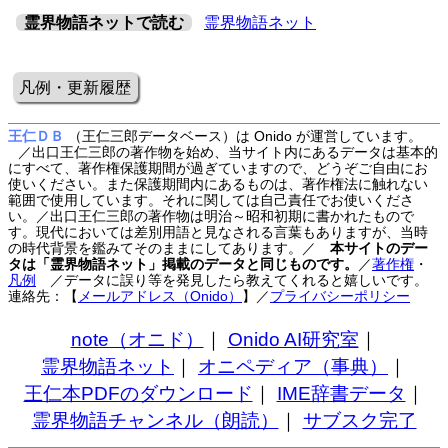
霊界物語ネットで読む
霊界物語ネット
凡例・更新履歴
王仁ＤＢ
（王仁三郎データベース）は Onido が運営しています。
／出口王仁三郎の著作物を始め、当サイト内にあるデータは基本的
にすべて、著作権保護期間が過ぎていますので、どうぞご自由にお
使いください。また保護期間内にあるものは、著作権法に触れない
範囲で使用しています。それに関しては自己責任でお使いくださ
い。／出口王仁三郎の著作物は明治～昭和初期に書かれたもので
す。現代においては差別用語と見なされる言葉もありますが、当時
の時代背景を鑑みてそのままにしてあります。／
本サイトのデー
タは「霊界物語ネット」掲載のデータと同じものです。
／
著作権
・
凡例
／データに誤り等を発見したら教えてくれると嬉しいです。
連絡先：【
メールアドレス（Onido）
】
／
プライバシーポリシー
note（オニド）
｜
Onido AI研究室
｜
霊界物語ネット
｜
オニペディア（事典）
｜
王仁本PDFのダウンロード
｜
IME辞書データ
｜
霊界物語チャンネル（朗読）
｜
サブスク完了