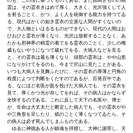
のも、この理に基づくものである。また徳高きものの精
霊は、その霊衣きはめて厚く、大きく、光沢強くして人
を射るごとく、かつ、よく人を統御する能力を持つてゐ
る。現代はかくの如き霊衣の立派な人間がすくないの
で、大人物といはるるものができない。現代の人間はお
ひおひと霊衣が薄くなり、光沢は放射することなく、あ
たかも邪神界の精霊の着てをる霊衣のごとく、少しの権
威もないやうになつて破れてをる。大病人などを見る
と、その霊衣は最も薄くなり、頭部の霊衣は、やや山形
になりかけてをるのも、今まで沢山に見たことがある。
いつも大病人を見舞ふたびに、その霊衣の厚薄と円角の
程度によつて判断をくだすのであるが、百発百中であ
る。なにほど名医が匙を投げた大病人でも、その霊衣を
見て、厚くかつ光が存してをれば、その病人はかならず
全快するのである。これに反して天下の名医や、博士
が、生命は大丈夫だと断定した病人でも、その霊衣がや
や三角形を呈したり、紙のごとく薄くなつてゐたら、そ
の病人は必ず死んでしまふものである。
ゆゑに神徳ある人が鎮魂を拝授し、大神に謝罪し、天