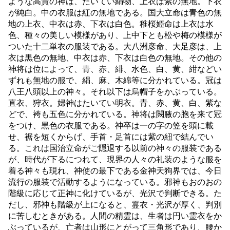
ような高貴の神は、たいてい絹物、上衣は紫の無地。下衣
が純白。中の衣服は紅の無地である。国大立命は青色の無
地の上衣、中衣は赤、下衣は白色。稚桜姫命は上衣は水
色、種々の美しい模様があり、上中下とも松や梅の模様が
ついた十二単衣の服装である。大八洲彦命、大足彦は、上
衣は黒色の無地、中衣は赤、下衣は白色の無地。その他の
神将は位によって、青、赤、緋、水色、白、黄、紺などい
ずれも無地の服で、絹、麻、木綿等に分かれている。冠は
八王八頭以上の神々。それ以下は烏帽子をかぶっている。
直衣、狩衣。婦神はたいてい明衣。青、赤、黄、白、紫な
どで、袴も五色に分かれている。神将は闕腋の胞を来て冠
をつけ、黒色の衣服である。神卒は一の字の笠を頭に載
せ、裾を短くからげ、手首・足首には紫の紐で結んでい
る。これは国治立命がご隠退する以前の神々の服装である
が、時代が下るにつれて、現界の人々の礼装のような服を
着る神々も現れ、神使の最下である金神天狗界では、今日
流行の服装で活動するようになっている。邪神もおのおの
階級に応じて正神に化けているが、光沢で判断できる。た
だし、邪神も階級が上になると、霊衣・光沢が厚く、判別
に苦しむときがある。人間の精霊は、生者は円い霊衣をか
ぶっているが、亡者は山形にとがって三角形であり、腰か