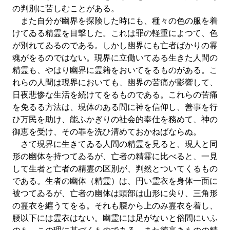
の判別に苦しむことがある。
また自分が幽界を探険した時にも、種々の色の服を着
けてゐる精霊を目撃した。これは罪の軽重によつて、色
が別れてゐるのである。しかし幽界にも亡者ばかりの霊
魂がをるのではない。現界に立働いてゐる生きた人間の
精霊も、やはり幽界に霊籍をおいてをるものがある。こ
れらの人間は現界においても、幽界の苦痛が影響して、
日夜悲惨な生活を続けてをるものである。これらの苦痛
を免るる方法は、現体のある間に神を信仰し、善事を行
ひ万民を助け、能ふかぎりの社会的奉仕を務めて、神の
御恵を受け、その罪を洗ひ清めておかねばならぬ。
さて現界に生きてゐる人間の精霊を見ると、現人と同
形の幽体を持つてゐるが、亡者の精霊に比べると、一見
して生者と亡者の精霊の区別が、判然とついてくるもの
である。生者の幽体（精霊）は、円い霊衣を身体一面に
被つてゐるが、亡者の幽体は頭部は山形に尖り、三角形
の霊衣を纒うてをる。それも腰から上のみ霊衣を着し、
腰以下には霊衣はない。幽霊には足がないと俗間にいふ