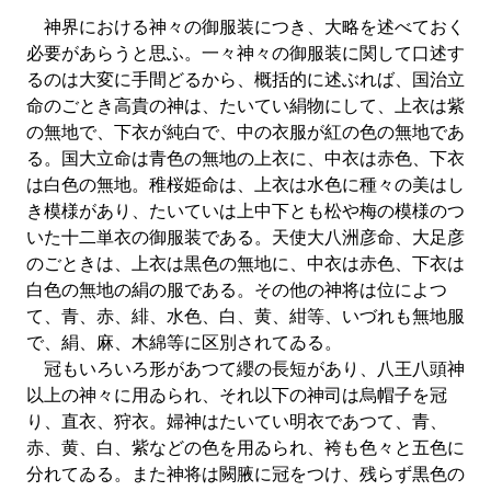
神界における神々の御服装につき、大略を述べておく
必要があらうと思ふ。一々神々の御服装に関して口述す
るのは大変に手間どるから、概括的に述ぶれば、国治立
命のごとき高貴の神は、たいてい絹物にして、上衣は紫
の無地で、下衣が純白で、中の衣服が紅の色の無地であ
る。国大立命は青色の無地の上衣に、中衣は赤色、下衣
は白色の無地。稚桜姫命は、上衣は水色に種々の美はし
き模様があり、たいていは上中下とも松や梅の模様のつ
いた十二単衣の御服装である。天使大八洲彦命、大足彦
のごときは、上衣は黒色の無地に、中衣は赤色、下衣は
白色の無地の絹の服である。その他の神将は位によつ
て、青、赤、緋、水色、白、黄、紺等、いづれも無地服
で、絹、麻、木綿等に区別されてゐる。
冠もいろいろ形があつて纓の長短があり、八王八頭神
以上の神々に用ゐられ、それ以下の神司は烏帽子を冠
り、直衣、狩衣。婦神はたいてい明衣であつて、青、
赤、黄、白、紫などの色を用ゐられ、袴も色々と五色に
分れてゐる。また神将は闕腋に冠をつけ、残らず黒色の