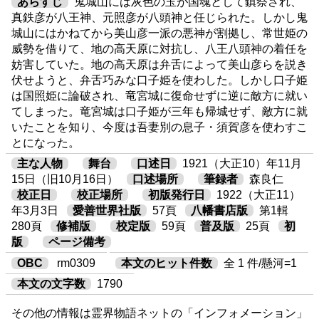
あらすじ
鬼城山には灰色の玉が国魂として鎮祭され、
真鉄彦が八王神、元照彦が八頭神と任じられた。しかし鬼
城山にはかねてから美山彦一派の悪神が割拠し、常世姫の
威勢を借りて、地の高天原に対抗し、八王八頭神の着任を
妨害していた。地の高天原は弁舌によって美山彦らを説き
伏せようと、弁舌巧みな口子姫を使わした。しかし口子姫
は国照姫に論破され、竜宮城に復命せずに逆に敵方に就い
てしまった。竜宮城は口子姫が三年も帰城せず、敵方に就
いたことを知り、今度は吾妻別の息子・須賀彦を使わすこ
とになった。
主な人物
舞台
口述日
1921（大正10）年11月
15日（旧10月16日）
口述場所
筆録者
森良仁
校正日
校正場所
初版発行日
1922（大正11）
年3月3日
愛善世界社版
57頁
八幡書店版
第1輯
280頁
修補版
校定版
59頁
普及版
25頁
初
版
ページ備考
OBC
rm0309
本文のヒット件数
全 1 件/懸河=1
本文の文字数
1790
その他の情報は霊界物語ネットの「インフォメーション」