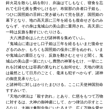
鉾火花を散らし鎬を削り、弁論はてしもなく、寝食を忘
れて七日七夜を費やしけるが、布留那の弁者口子姫も、
つひに国照姫の舌鉾に突き破られて兜を脱ぎ、国照姫の
幕下となり、地の高天原に三年を経るも復命せざるのみ
ならず、その身は鬼城山の美山彦に重用され、高天原に
一時は反旗を翻すにいたりける。
大八洲彦命はふたたび諸神将を集めていふ。
『鬼城山に遣はせし口子姫は三年を経るもいまだ復命せ
ざるのみか、もろくも国照姫の侫弁に肝をぬかれ、いま
や鬼城山の重臣となり、反旗を翻さむとせりと聞く。鬼
城山の美山彦一派にたいし膺懲の神軍をむけ、一挙にこ
れを討滅せむは容易の業なれども如何せむ、天地の律法
は厳然として日月のごとく、毫末も犯すべからず、諸神
の御意見承りたし』
と諸神司に対しはかりたまひける。ここに天使神国別命
すすみいで、
『天地の律法は「殺す勿れ」とあり、仁慈をもつて万物
に対するは、大神の御神慮にして、かつ律法の示すとこ
ろなり。大神は禽獣虫魚にいたるまで、広く万物を愛せ