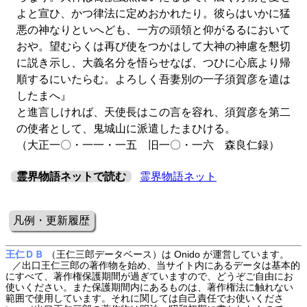
よと宣ひ、かつ律法に定めおかれたり。彼らはいかに猛
悪の神なりといへども、一方の頭領と仰がるるにおいて
おや。望むらくは再び使をつかはして大神の神慮を懇切
に説き示し、大義名分を悟らせなば、つひに心底より帰
順するにいたらむ。よろしく吾妻別の一子須賀彦を遣は
したまへ』
と進言しければ、天使長はこの言を容れ、須賀彦を第二
の使者として、鬼城山に派遣したまひける。
（大正一〇・一一・一五 旧一〇・一六 森良仁録）
霊界物語ネットで読む
霊界物語ネット
凡例・更新履歴
王仁ＤＢ
（王仁三郎データベース）は Onido が運営しています。
／出口王仁三郎の著作物を始め、当サイト内にあるデータは基本的
にすべて、著作権保護期間が過ぎていますので、どうぞご自由にお
使いください。また保護期間内にあるものは、著作権法に触れない
範囲で使用しています。それに関しては自己責任でお使いくださ