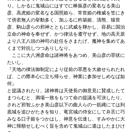
り。しかるに鬼城山にはすでに棒振彦の変名なる美山
彦、高虎姫の変名なる国照姫ら、常世姫の権威を笠にき
て傍若無人の挙動多く、加ふるに杵築姫、清熊、猿世
彦、駒山彦らの邪神とともに武威を輝かし、容易に国治
立命の神命を奉ぜず、かつ律法を遵守せず、地の高天原
より八王八頭の神司の赴任をさまたげ、魔神を集めてあ
くまで対抗しつつありしなり。
ここに大八洲彦命は諸神将をあつめ、美山彦の罪状に
たいし、
『天地の律法御制定により従前の罪悪を大赦せられたれ
ば、この際本心に立ち帰らせ、神業に参加せしめなば如
何』
と提議されたり。諸神将は天使長の御意見に賛成したて
まつらむと、満場一致をもつて命の提議を可決したり。
されど邪智ふかき美山彦以下の曲人らの一筋縄にては到
底城を追ひがたきを知り、竜宮城の侍女にして弁舌に巧
みなる口子姫をつかはし、神意を伝達し、すみやかに大
神に帰順せしむべく旨を含めて鬼城山に遣はしたまひけ