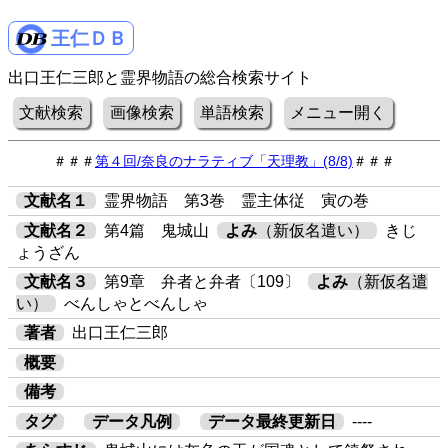
王仁ＤＢ
出口王仁三郎と霊界物語の総合検索サイト
文献検索
画像検索
単語検索
メニュー開く
＃＃＃
第４回/奈良のナラティブ「天理教」(8/8)
＃＃＃
文献名１
霊界物語 第3巻 霊主体従 寅の巻
文献名２
第4篇 鬼城山
よみ
（新仮名遣い）
きじ
ょうざん
文献名３
第9章 弁者と弁者〔109〕
よみ
（新仮名遣
い）
べんしゃとべんしゃ
著者
出口王仁三郎
概要
備考
タグ
データ凡例
データ最終更新日
----