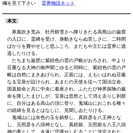
欄を見て下さい
霊界物語ネット
本文
寒風吹き荒み、牡丹餅雪さへ降りきたる高熊山の巌窟
の入口に、霊縛を受け、身動きならぬ苦しさに、二時間
ばかりを費やせしと思ふころ、またもや王仁は霊界に逍
遥したりける。
たちまち巌壁に紫紺色の雲の戸帳がおろされ、中より
荘重なる大神の御声聞こゆると同時に、紫紺色の雲の戸
帳は自然にまきあげられ、正面には、えもいはれぬ荘厳
なる宝座が設けられ、あまたの天使を従へて国治立命、
国直姫命と共に中央に着座され、ふたたび神界探険の厳
命を降したまひしが、宝座は忽然として消え去りし刹那
に、自分はある高山の頂に登り、鬼城山におこれる種々
の経緯を見るとはなしに、見聞しゐたりける。
鬼城山には灰色の玉を鎮祭し、真鉄彦を八王神とな
し、元照彦を八頭神となし、真鉄姫、元照姫を八王八頭
神の妻として、永遠に守護せしむることに決定された