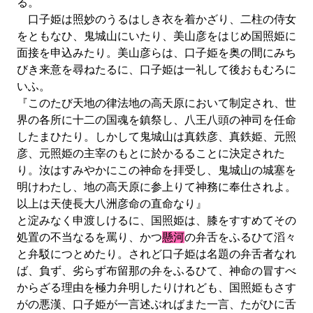
る。
口子姫は照妙のうるはしき衣を着かざり、二柱の侍女
をともなひ、鬼城山にいたり、美山彦をはじめ国照姫に
面接を申込みたり。美山彦らは、口子姫を奥の間にみち
びき来意を尋ねたるに、口子姫は一礼して後おもむろに
いふ。
『このたび天地の律法地の高天原において制定され、世
界の各所に十二の国魂を鎮祭し、八王八頭の神司を任命
したまひたり。しかして鬼城山は真鉄彦、真鉄姫、元照
彦、元照姫の主宰のもとに於かるることに決定された
り。汝はすみやかにこの神命を拝受し、鬼城山の城塞を
明けわたし、地の高天原に参上りて神務に奉仕されよ。
以上は天使長大八洲彦命の直命なり』
と淀みなく申渡しけるに、国照姫は、膝をすすめてその
処置の不当なるを罵り、かつ
懸河
の弁舌をふるひて滔々
と弁駁につとめたり。されど口子姫は名題の弁舌者なれ
ば、負ず、劣らず布留那の弁をふるひて、神命の冒すべ
からざる理由を極力弁明したりけれども、国照姫もさす
がの悪漢、口子姫が一言述ぶればまた一言、たがひに舌