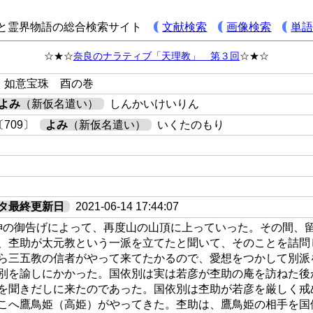
と霊界物語の総合検索サイト
文献検索
画像検索
単
☆★☆
奈良のナラティブ「天理教」 第３回
☆★☆
 如意宝珠 酉の巻
よみ
（新仮名遣い）
しんかいけいりん
709〕
よみ
（新仮名遣い）
いくたのもり
タ最終更新日
2021-06-14 17:44:07
神の御告げによって、再度山の山頂に上っていった。その間、
、杢助が太元教という一派を立てたと聞いて、そのことを詰問
ら三五教の信者がやって来てたかるので、愛想をつかして別派
別を諭しにかかった。国依別は実は若彦が杢助の庵を訪ねた後
を聞きだしに来たのであった。国依別は杢助が若彦を厳しく戒
こへ鷹鳥姫（高姫）がやってきた。杢助は、鷹鳥姫の相手を国