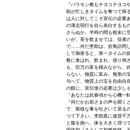
『バラモン教もチヨコチヨコ
助が忙しきタイムを奪つて帰
は人に対してこそ宣伝の必要
の薄志弱行を自ら表白するも
さらぬか。半時の間も粗末に
いが、茶を飲ませては、信者
で……何だ杢助は、折角訪問
して御座ると、第一タイムの
教に食はれ、飲まれ、借り倒
も、巨万の富を積みながら、
らない。物質に富み、無形の
与へて、物質上の宝を自由自
の館に、宣伝使の必要は少し
『あなたは此春頃から心機一
『何だかお前さまの声を聞く
で、斯様な事を吐ざいて居る
つて下さい。杢助真に迷惑千
と腹を抱へ、体を大きく揺つ
国依別『さうして初稚姫様、