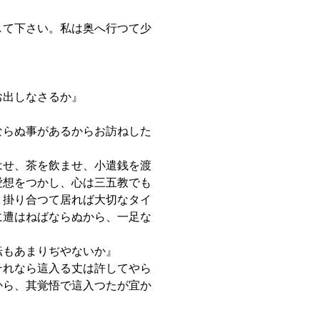
して下さい。私は奥へ行つて少
お出しなさるか』
ならぬ事があるからお訪ねした
はせ、茶を飲ませ、小遣銭を渡
愛想をつかし、心は三五教でも
。掛り合つて居れば大切なタイ
に遭はねばならぬから、一足な
転もあまりぢやないか』
それなら這入る丈は許してやら
から、其覚悟で這入つたが宜か