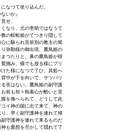
りになつて坐り込んだ。
やないか』
て見せ、
さくなり、元の杢助ではなうて
ン教の蜈蚣姫がてつきり隠して
着心に駆られ言依別の教主の篤
きり弥勒様の御出現、鷹鳥姫の
はまつたりと、鼻の鷹鳥姫が得
と鷲掴み、猫でも放る様にプリ
つけた様になつて了ひ、其処へ
き背中が下を向いて、サツパリ
なる筈はない。鷹鳥姫の副守護
、お前も却々執着心が酷いと見
に腹を換へられて、どうして此
ツコイ神の国に出て来て、神の
返り、早く副守護神を連れて帰
ぬ副守護神を連れて来るものだ
護神も愛想を尽かして隠れて了