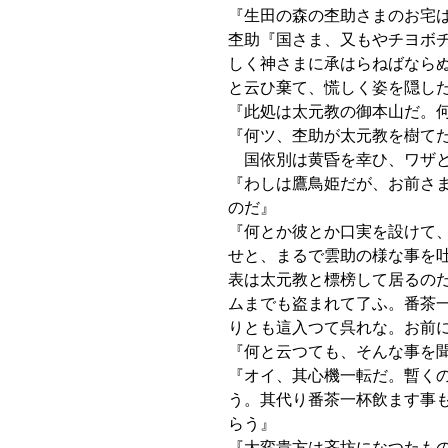
『生田の森の杢助さまのお宅
杢助『国さま、又もやチヨボ
しく神さまに承はらねばなら
と云ひ棄て、慌しく姿を隠し
『此処は太元教の御本山だ。
『何ツ、杢助が太元教を樹て
国依別は黄昏を幸ひ、ワザと
『わしは鷹鳥姫だが、お前さ
のだ』
『何とか彼とか口実を設けて
せと、まるで雲助の様な事を
表は太元教と標榜して居るの
ムまでも盗まれて了ふ。番茶
りとも這入つて呉れな。お前
『何と云つても、そんな事を
『オイ、其心機一転だ。暫く
う。其代り番茶一杯飲ます事
らう』
『大変貴方は吝坊になつたも