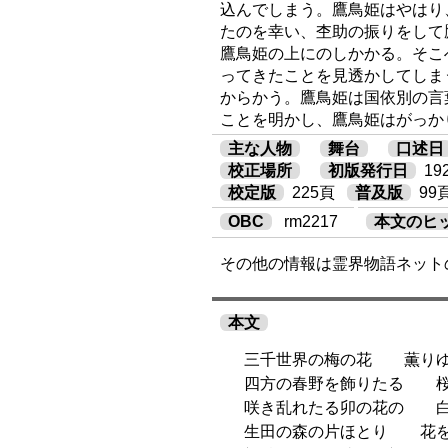
込んでしまう。鷹鳥姫はやはり
たのを幸い、杢助の振りをして
鷹鳥姫の上にのしかかる。そこ
ってきたことを見透かしてしま
からかう。鷹鳥姫は国依別の言
ことを明かし、鷹鳥姫はがっか
主な人物
舞台
口述日
校正場所
初版発行日
1
校定版
225頁
普及版
99
OBC
rm2217
本文のヒ
その他の情報は霊界物語ネット
本文
三千世界の梅の花 薫りゆ
四方の春野を飾りたる 桜
咲き乱れたる卯の花の 白
生田の森の片ほとり 花を