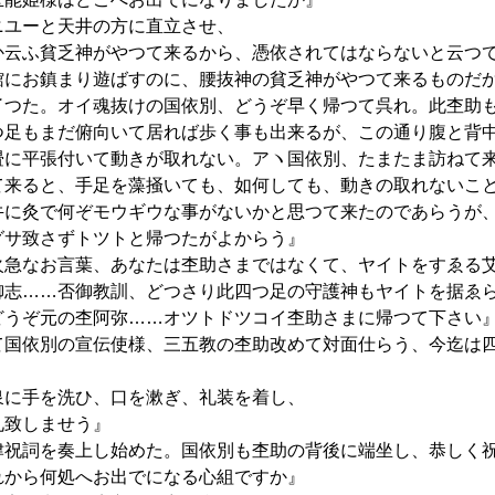
ユーと天井の方に直立させ、
か云ふ貧乏神がやつて来るから、憑依されてはならないと云つ
館にお鎮まり遊ばすのに、腰抜神の貧乏神がやつて来るものだ
了つた。オイ魂抜けの国依別、どうぞ早く帰つて呉れ。此杢助
つ足もまだ俯向いて居れば歩く事も出来るが、この通り腹と背
畳に平張付いて動きが取れない。アヽ国依別、たまたま訪ねて
て来ると、手足を藻掻いても、如何しても、動きの取れないこ
牛に灸で何ぞモウギウな事がないかと思つて来たのであらうが
グサ致さずトツトと帰つたがよからう』
火急なお言葉、あなたは杢助さまではなくて、ヤイトをすゑる
御志……否御教訓、どつさり此四つ足の守護神もヤイトを据ゑ
どうぞ元の杢阿弥……オツトドツコイ杢助さまに帰つて下さい
て国依別の宣伝使様、三五教の杢助改めて対面仕らう、今迄は
泉に手を洗ひ、口を漱ぎ、礼装を着し、
礼致しませう』
津祝詞を奏上し始めた。国依別も杢助の背後に端坐し、恭しく
れから何処へお出でになる心組ですか』