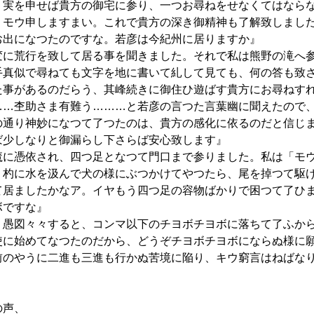
、実を申せば貴方の御宅に参り、一つお尋ねをせなくてはなら
、モウ申しますまい。これで貴方の深き御精神も了解致しまし
お出になつたのですな。若彦は今紀州に居りますか』
変に荒行を致して居る事を聞きました。それで私は熊野の滝へ
手真似で尋ねても文字を地に書いて糺して見ても、何の答も致
た事があるのだらう、其峰続きに御住ひ遊ばす貴方にお尋ねす
……杢助さま有難う………と若彦の言つた言葉幽に聞えたので
の通り神妙になつて了つたのは、貴方の感化に依るのだと信じ
ば少しなりと御漏らし下さらば安心致します』
魔に憑依され、四つ足となつて門口まで参りました。私は「モ
、杓に水を汲んで犬の様にぶつかけてやつたら、尾を掉つて駆
て居ましたかなア。イヤもう四つ足の容物ばかりで困つて了ひ
ボですな』
、愚図々々すると、コンマ以下のチヨボチヨボに落ちて了ふか
使に始めてなつたのだから、どうぞチヨボチヨボにならぬ様に
前のやうに二進も三進も行かぬ苦境に陥り、キウ窮言はねばな
の声、