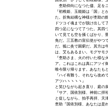
杢助仰向になつた儘、足をニ
『初稚姫、玉能姫は「国」と
た。折角結構な神様が杢助の
ドツコイ魂までが脱け出して
四つ足になつて了つた。其四
いて見ても空を掻くばかり、
免だ。三五教の宣伝使がやつ
だ。狐に灸で困窮だ。其方は
は、艾もあるまい。モグサモ
『杢助さま、火の付いた様な
ア。これはこれは真にアツイ
唯今限り帰ります。あなたも
『ハイ有難う。それなら改め
アツハヽヽヽヽ』
と笑ひながら起き直り、庭の
『サア、国依別様、神前に拝
と促しながら、拍手再拝、天
杢助『国依別様、あなたは是