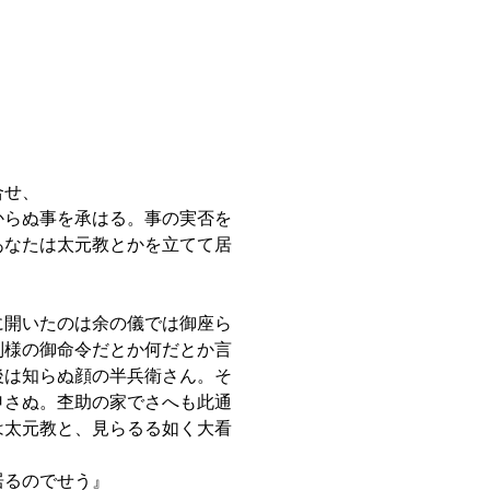
合せ、
からぬ事を承はる。事の実否を
あなたは太元教とかを立てて居
に開いたのは余の儀では御座ら
別様の御命令だとか何だとか言
後は知らぬ顔の半兵衛さん。そ
申さぬ。杢助の家でさへも此通
は太元教と、見らるる如く大看
居るのでせう』