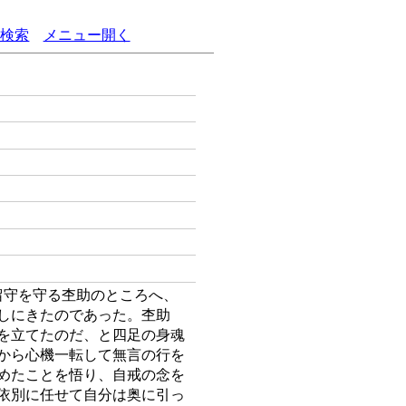
語検索
メニュー開く
留守を守る杢助のところへ、
しにきたのであった。杢助
を立てたのだ、と四足の身魂
から心機一転して無言の行を
めたことを悟り、自戒の念を
依別に任せて自分は奥に引っ