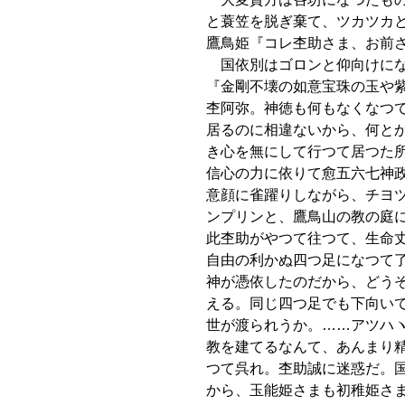
と蓑笠を脱ぎ棄て、ツカツカ
鷹鳥姫『コレ杢助さま、お前
国依別はゴロンと仰向けにな
『金剛不壊の如意宝珠の玉や
杢阿弥。神徳も何もなくなつ
居るのに相違ないから、何と
き心を無にして行つて居つた
信心の力に依りて愈五六七神
意顔に雀躍りしながら、チヨ
ンプリンと、鷹鳥山の教の庭
此杢助がやつて往つて、生命
自由の利かぬ四つ足になつて
神が憑依したのだから、どう
える。同じ四つ足でも下向い
世が渡られうか。……アツハ
教を建てるなんて、あんまり
つて呉れ。杢助誠に迷惑だ。
から、玉能姫さまも初稚姫さ