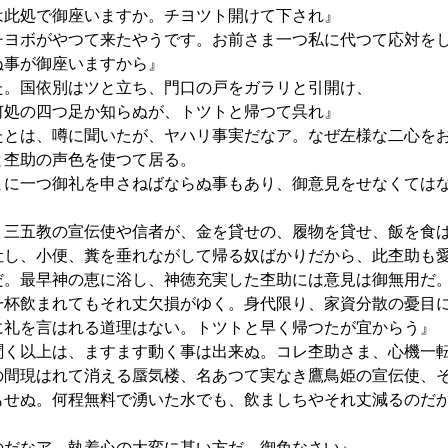
は此処で御座いますか。チヨツト開けて下され』
チヨボがやつて来たやうです。お前さま一つ私に代つて応対を
ぬ事が御座いますから』
た。国依別はツと立ち、門口の戸をガラリと引開け、
何処の四つ足か知らぬが、トツトと帰つて呉れ』
たとは、噂に聞いたが、ヤハリ事実だなア。なぜ左様な二心を
杢助の声色を使つて居る。
まに一つ御礼を申さねばならぬ事もあり、御意見をせなくては
、三五教の宣伝使や信者が、金を貸せの、履物を貸せ、飯を食
吐し、小便、糞を垂れながして帰る奴ばかりだから、此杢助も
だ。最早神の恵に浴し、神徳充実した杢助には意見は御無用だ
一杯飲まれてもそれ丈欠損がゆく。身代限り、家資分散の憂目
に礼を言はれる道理はない。トツトと早く帰つたが宜からう』
聞く以上は、ますます動く事は出来ぬ。コレ杢助さま、心機一
の間現はれて消える蜃気楼、名あつて実なき鷹鳥姫の宣伝使、
もせぬ。何程無料で湧いた水でも、飲ましちやそれ丈減るのだ
のだなア。執着心の大変に甚い方だ。御免なさい』