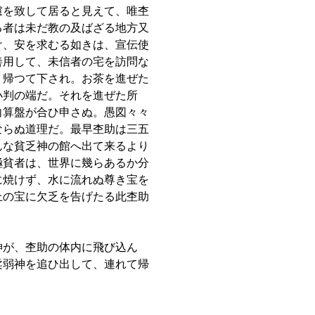
慮を致して居ると見えて、唯杢
る者は未だ教の及ばざる地方又
け、安を求むる如きは、宣伝使
善用して、未信者の宅を訪問な
く帰つて下され。お茶を進ぜた
小判の端だ。それを進ぜた所
向算盤が合ひ申さぬ。愚図々々
ならぬ道理だ。最早杢助は三五
んな貧乏神の館へ出て来るより
極貧者は、世界に幾らあるか分
に焼けず、水に流れぬ尊き宝を
上の宝に欠乏を告げたる此杢助
神が、杢助の体内に飛び込ん
柔弱神を追ひ出して、連れて帰