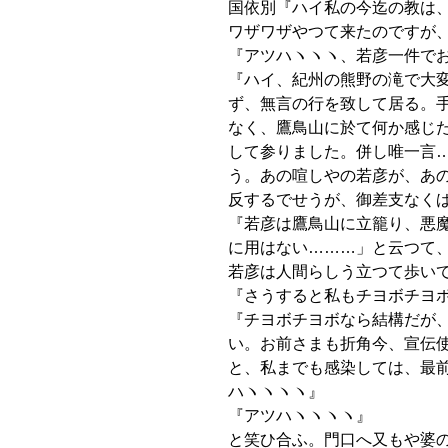
国依別『ハイ私の今迄の教は
ワザワザやつて来たのですが
『アツハヽヽヽ、若彦一件で
『ハイ、紀州の熊野の滝で大
ず、無言の行を致して居る。
なく、鷹鳥山に於て何か感じ
して参りました。併し唯一言
う。あの喧しやの若彦が、あ
反するでせうが、御差支なく
『若彦は鷹鳥山に立籠り、悪
に用はない………」と云つて
若彦は人間らしう立つて歩い
『さうすると私もチヨボチヨ
『チヨボチヨボなら結構だが
い。お前さまも折角今、宣伝
と、私までも感染しては、最
ハヽヽヽヽ』
『アツハヽヽヽヽ』
と笑ひ合ふ。門口へ又もや婆