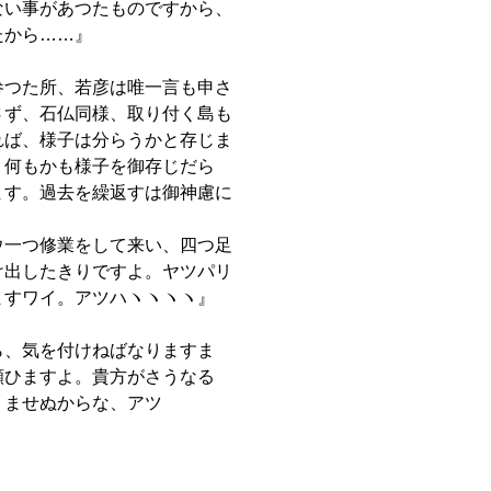
ない事があつたものですから、
たから……』
参つた所、若彦は唯一言も申さ
さず、石仏同様、取り付く島も
れば、様子は分らうかと存じま
、何もかも様子を御存じだら
ます。過去を繰返すは御神慮に
ウ一つ修業をして来い、四つ足
け出したきりですよ。ヤツパリ
ますワイ。アツハヽヽヽヽ』
ら、気を付けねばなりますま
願ひますよ。貴方がさうなる
りませぬからな、アツ