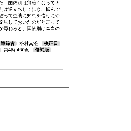
た。国依別は薄暗くなってき
別は逆立ちして歩き、転んで
詰って杢助に知恵を借りにや
発見しておいたのだと言って
が尋ねると、国依別は本当の
筆録者
松村真澄
校正日
第4輯 460頁
修補版