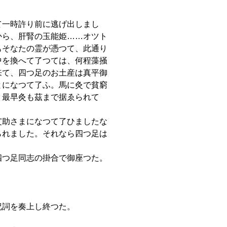
て一時許り前に逃げ出しまし
から、肝腎の玉能姫……オツト
もそなたの霊が憑つて、此通り
中を換へて了つては、何程藻掻
来て、四つ足のお土産は真平御
とになつて了ふ。馬に灸で貧窮
、最早灸も茲まで据ゑられて
艾助さまになつて了ひましたな
られました。それなら四つ足は
』
四つ足同志の掛合で御座つた。
祝詞を奏上し終つた。