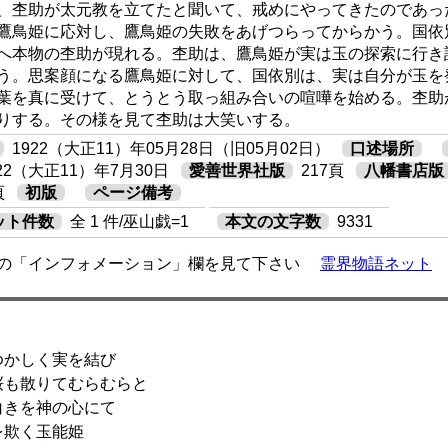
、杢助が太元教を立てたと聞いて、戒めにやってきたのであっ
鷹鳥姫に応対し、鷹鳥姫の失敗をあげつらってからかう。国依
へ本物の杢助が現れる。杢助は、鷹鳥姫が実は玉の探索に行き
う。思案顔になる鷹鳥姫に対して、国依別は、実は自分が玉を
葉を真に受けて、とうとう取っ組み合いの喧嘩を始める。杢助
りする。その様を見て杢助は大笑いする。
1922（大正11）年05月28日（旧05月02日）
口述場所
922（大正11）年7月30日
愛善世界社版
217頁
八幡書店版
頁
初版
ページ備考
ット件数
全 1 件/巫山戯=1
本文の文字数
9331
の「インフォメーション」欄を見て下さい
霊界物語ネット
かしく実を結び
も散りてむらむらと
きを神の心にて
欺く玉能姫