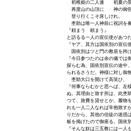
初稚姫の二人連 初夏の景
再度山の山頂に 神の御告
登り行くこそ床しけれ。
杢助は唯一人神前に祝詞を奏
『頼まう 頼まう』
と訪るる一人の宣伝使があつ
『ヤア、其方は国依別の宣伝
国依別はツと門の敷居を跨げ
『今日参つたのは余の儀では
探らむ為、国依別宣伝の途中
られるさうだ。神様に対し御
杢助大口を開けて高笑ひ、
『何事ならむかと思へば、左
ぬ。其理由と致す所は、此杢
つて、旅費を貸せとか、履物
れも一人二人なれば辛抱致す
りだから、其他の信徒の迷惑
板を掲げたので御座る。国依
『そんな奴は三五教には一人