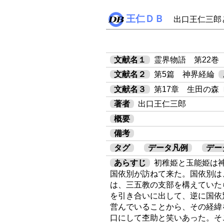
王仁ＤＢ
出口王仁三郎
文献名１
霊界物語 第22巻
文献名２
第5篇 神界経綸
文献名３
第17章 生田の森〔
著者
出口王仁三郎
概要
備考
タグ
データ凡例
デー
あらすじ
初稚姫と玉能姫は
国依別が訪ねて来た。国依別は
は、三五教の支部を構えていた
を引き合いに出して、逆に国依
営んでいることから、その経緯
口にして杢助と笑いあった。そ