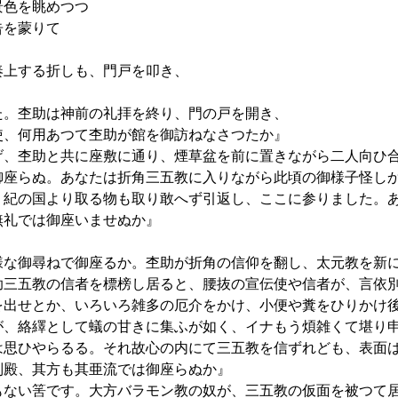
色を眺めつつ
を蒙りて
上する折しも、門戸を叩き、
た。杢助は神前の礼拝を終り、門の戸を開き、
使、何用あつて杢助が館を御訪ねなさつたか』
、杢助と共に座敷に通り、煙草盆を前に置きながら二人向ひ
御座らぬ。あなたは折角三五教に入りながら此頃の御様子怪し
、紀の国より取る物も取り敢へず引返し、ここに参りました。
無礼では御座いませぬか』
様な御尋ねで御座るか。杢助が折角の信仰を翻し、太元教を新
助三五教の信者を標榜し居ると、腰抜の宣伝使や信者が、言依
を出せとか、いろいろ雑多の厄介をかけ、小便や糞をひりかけ
が、絡繹として蟻の甘きに集ふが如く、イナもう煩雑くて堪り
は思ひやらるる。それ故心の内にて三五教を信ずれども、表面
別殿、其方も其亜流では御座らぬか』
もない筈です。大方バラモン教の奴が、三五教の仮面を被つて