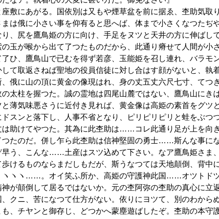
と座敷にあがる。国依別は又もや煙草盆を前に据ゑ、杢助気取
さまは俄に小さい事を仰有ると思へば、体まで小さくなつたぢ
り、尻を鷹鳥姫の方に向け、手足をヌツと天井の方に伸ばし
紫の玉が喉から出て了つたものだから、此通り瘠せて人間が小
て了ひ、鷹鳥山で已むを得ず若彦、玉能姫を召し連れ、バラモ
かして取返さねば聖地の役員信徒に対し合はす顔がないと、執
所、俄に山の頂に黄金の像現はれ、身の丈五丈六尺七寸、てつ
政の太柱を握つた。誠の霊地は四尾山麓ではない、鷹鳥山にき
ツと薄気味悪さうに近付き見れば、黄金像は高姫の素首をグツ
にドスンと落下し、人事不省となり、ピリピリピリと蛙をぶつ
丈は助けてやつた。其為に此杢助は……コレ此通り足が上を向
了つたのだ。併し乍ら此杢助は信神堅固の勇士……斯んな事に
ぞ早う、こんな……土産はスツ込めて下さい。なア鷹鳥姫さま
て歩けるものならまだしもだが、斯うなつては天地顛倒、背中
ヽヽヽヽ……。オイ笑ふ所か、高姫の守護神此国……オツトド
精神が顛倒して居るではないか。元の杢阿弥の杢助の真心に立
国、クニ、苦になつて仕方がない。依りにヨツて、別のわから
まも、チヤンと御存じ、どつかへ蒙塵遊ばしたぞ。杢助の本守