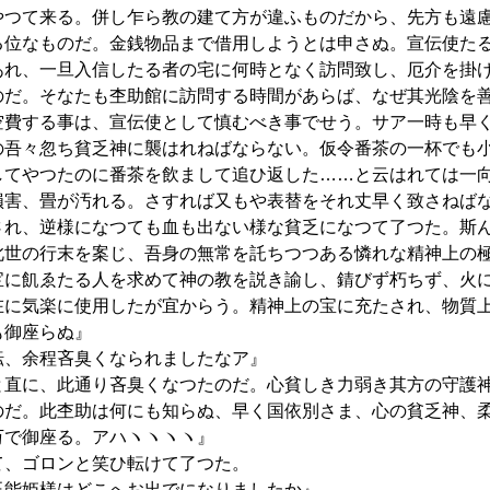
やつて来る。併し乍ら教の建て方が違ふものだから、先方も遠
る位なものだ。金銭物品まで借用しようとは申さぬ。宣伝使た
あれ、一旦入信したる者の宅に何時となく訪問致し、厄介を掛
のだ。そなたも杢助館に訪問する時間があらば、なぜ其光陰を
空費する事は、宣伝使として慎むべき事でせう。サア一時も早
の吾々忽ち貧乏神に襲はれねばならない。仮令番茶の一杯でも
してやつたのに番茶を飲まして追ひ返した……と云はれては一
損害、畳が汚れる。さすれば又もや表替をそれ丈早く致さねば
され、逆様になつても血も出ない様な貧乏になつて了つた。斯
此世の行末を案じ、吾身の無常を託ちつつある憐れな精神上の
宝に飢ゑたる人を求めて神の教を説き諭し、錆びず朽ちず、火
在に気楽に使用したが宜からう。精神上の宝に充たされ、物質
も御座らぬ』
転、余程吝臭くなられましたなア』
と直に、此通り吝臭くなつたのだ。心貧しき力弱き其方の守護
のだ。此杢助は何にも知らぬ、早く国依別さま、心の貧乏神、
万で御座る。アハヽヽヽヽ』
て、ゴロンと笑ひ転けて了つた。
玉能姫様はどこへお出でになりましたか』