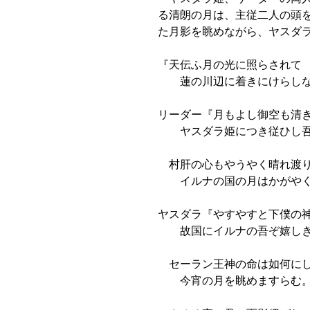
る清朗の月は、主従二人の頭
た月影を眺めながら、ヤスダ
『天伝ふ月の光に照らされて
蓮の川辺に着きにけらし
リーダー『月もよし御空も清
ヤスダラ姫につき従ひし
村肝の心もやうやく晴れ渡
イルナの国の月はかがや
ヤスダラ『やすやすと下僕の
故国にイルナの吾ぞ嬉し
セーラン王神の命は如何に
今宵の月を眺めますらむ