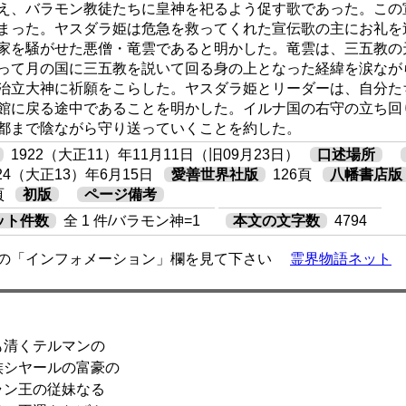
え、バラモン教徒たちに皇神を祀るよう促す歌であった。この
まった。ヤスダラ姫は危急を救ってくれた宣伝歌の主にお礼を
家を騒がせた悪僧・竜雲であると明かした。竜雲は、三五教の
って月の国に三五教を説いて回る身の上となった経緯を涙なが
治立大神に祈願をこらした。ヤスダラ姫とリーダーは、自分た
館に戻る途中であることを明かした。イルナ国の右守の立ち回
都まで陰ながら守り送っていくことを約した。
1922（大正11）年11月11日（旧09月23日）
口述場所
924（大正13）年6月15日
愛善世界社版
126頁
八幡書店版
頁
初版
ページ備考
ット件数
全 1 件/バラモン神=1
本文の文字数
4794
の「インフォメーション」欄を見て下さい
霊界物語ネット
清くテルマンの
シヤールの富豪の
ン王の従妹なる