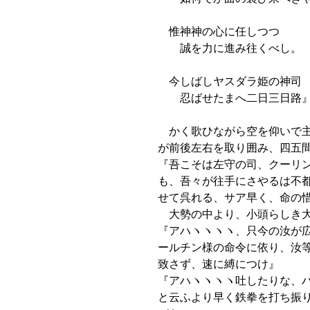
惟神神の心に任しつつ
誠を力に進み往くべし。
今しばしヤスダラ姫の神司
忍ばせたまへ二日三日路
かく歌ひながら空を仰いで主
が前後左右を取り囲み、四五
『吾こそは左守の司、クーリ
も、吾々が往手にさやるは不
せて呉れる、サア早く、命の
大勢の中より、小頭らしき大
『アハヽヽヽヽ、只今の汝が
ールチン様の命令に依り、汝
致さず、速に縛につけ』
『アハヽヽヽヽ吐したりな、
と云ふより早く鉄拳を打ち振