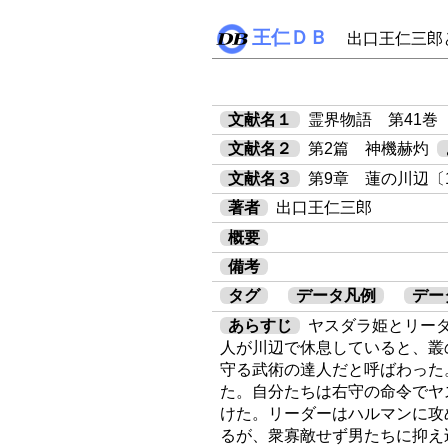
王仁ＤＢ
出口王仁三郎
文献名１
霊界物語 第41巻
文献名２
第2篇 神機赫灼
文献名３
第9章 蓮の川辺〔1
著者
出口王仁三郎
概要
備考
タグ
データ凡例
デー
あらすじ
ヤスダラ姫とリー
人が川辺で休息していると、叢
守る武術の達人だと呼ばわった
た。自分たちは右守の命令でヤ
けた。リーダーはハルマンに攻
るが、衆寡敵せず男たちに抑え