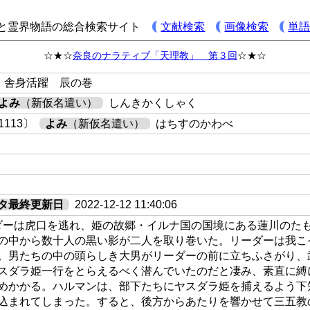
と霊界物語の総合検索サイト
文献検索
画像検索
単
☆★☆
奈良のナラティブ「天理教」 第３回
☆★☆
 舎身活躍 辰の巻
よみ
（新仮名遣い）
しんきかくしゃく
113〕
よみ
（新仮名遣い）
はちすのかわべ
タ最終更新日
2022-12-12 11:40:06
ダーは虎口を逃れ、姫の故郷・イルナ国の国境にある蓮川のた
の中から数十人の黒い影が二人を取り巻いた。リーダーは我こ
。男たちの中の頭らしき大男がリーダーの前に立ちふさがり、
スダラ姫一行をとらえるべく潜んでいたのだと凄み、素直に縛
めかかる。ハルマンは、部下たちにヤスダラ姫を捕えるよう下
込まれてしまった。すると、後方からあたりを響かせて三五教