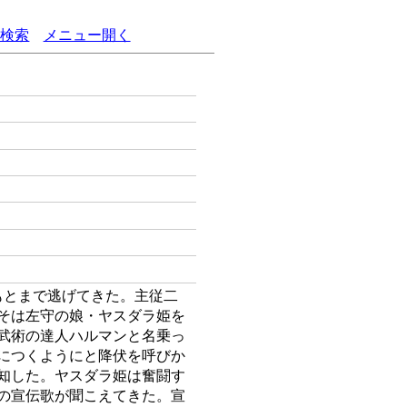
語検索
メニュー開く
もとまで逃げてきた。主従二
そは左守の娘・ヤスダラ姫を
武術の達人ハルマンと名乗っ
につくようにと降伏を呼びか
知した。ヤスダラ姫は奮闘す
の宣伝歌が聞こえてきた。宣