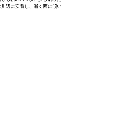
は川辺に安着し、漸く西に傾い