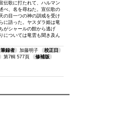
宣伝歌に打たれて、ハルマン
述べ、名を尋ねた。宣伝歌の
天の目一つの神の訓戒を受け
らに語った。ヤスダラ姫は竜
ちがシャールの館から逃げ
りについては竜雲も聞き及ん
筆録者
加藤明子
校正日
第7輯 577頁
修補版