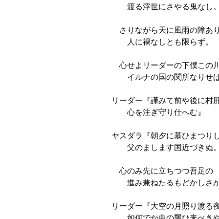
渡る浮世にさやる鬼なし
さりながら天に風雨の障あ
人に禍なしとも限らず。
心せよリーダーの下僕この
イルナの国の関所なりせ
リーダー『謹みて前や後に村
心を注ぎ守り仕へむ』
ヤスダラ『朝夕に慕ひまつり
父のまします国近づきぬ
心のみ先に立ちつつ吾足の
進み兼ねたるもどかしさか
リーダー『大空の月照り渡る
如何でか曲の襲ひ来べき