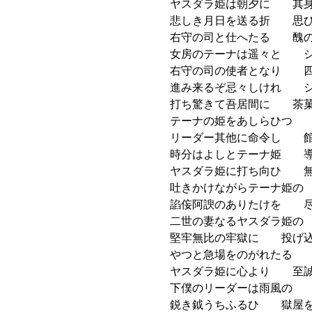
ヤスダラ姫は朝夕に 其身
悲しき月日を送る折 思ひ
右守の司と仕へたる 醜の
女房のテーナは遥々と シ
右守の司の使者となり 四
進み来るぞ忌々しけれ シ
打ち驚きて吾居間に 茶菓
テーナの姫をあしらひつ 
リーダー其他に命令し 館
時分はよしとテーナ姫 導
ヤスダラ姫に打ち向ひ 無
吐きかけながらテーナ姫の
諂侫阿諛のありたけを 尽
二世の妻なるヤスダラ姫の
堅牢無比の牢獄に 投げ込
やつと急場をのがれたる 
ヤスダラ姫に心より 至誠
下僕のリーダーは雨風の 
鋭き鉞うちふるひ 獄屋を