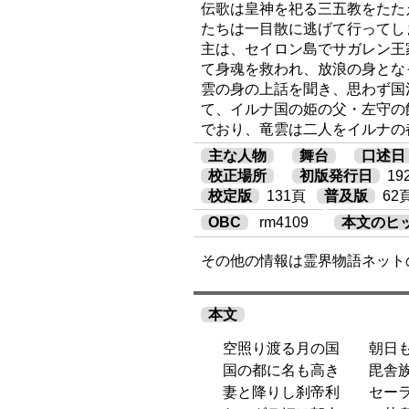
伝歌は皇神を祀る三五教をたた
たちは一目散に逃げて行ってし
主は、セイロン島でサガレン王
て身魂を救われ、放浪の身とな
雲の身の上話を聞き、思わず国
て、イルナ国の姫の父・左守の
でおり、竜雲は二人をイルナの
主な人物
舞台
口述日
校正場所
初版発行日
1
校定版
131頁
普及版
62
OBC
rm4109
本文のヒ
その他の情報は霊界物語ネット
本文
空照り渡る月の国 朝日も
国の都に名も高き 毘舎族
妻と降りし刹帝利 セーラ