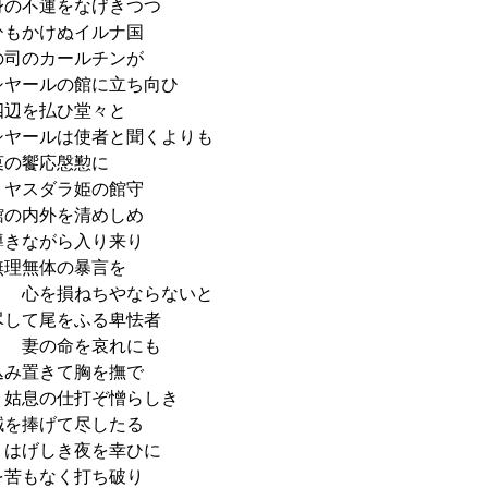
の不運をなげきつつ
もかけぬイルナ国
司のカールチンが
ヤールの館に立ち向ひ
辺を払ひ堂々と
ヤールは使者と聞くよりも
の饗応慇懃に
ヤスダラ姫の館守
の内外を清めしめ
きながら入り来り
理無体の暴言を
 心を損ねちやならないと
して尾をふる卑怯者
 妻の命を哀れにも
み置きて胸を撫で
姑息の仕打ぞ憎らしき
を捧げて尽したる
はげしき夜を幸ひに
苦もなく打ち破り