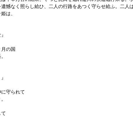
を遺憾なく照らし給ひ、二人の行路をあつく守らせ給ふ。二人
ラ姫は、
な』
き月の国
吾。
り
く』
神に守られて
き。
して
。