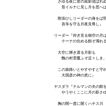
さゆる夜に君の面影偲ばれ
昔イルナに見し月を思へ
附添ひしリーダーの身をば
吾等を守る月夜見尊し』
リーダー『仰ぎ見る御空の月
テーナの住める館ぞ濁れ
大空に輝き渡る月影も
醜の村雲覆ふぞ忌々しき
この旅路いとやすやすと守
大国彦の神の恵に』
ヤスダラ『テルマンの夫の館
やうやくここに月の影さ
胸の闇一度に開くハチス川