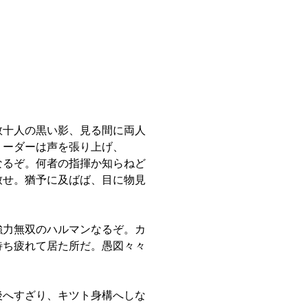
数十人の黒い影、見る間に両人
リーダーは声を張り上げ、
なるぞ。何者の指揮か知らねど
致せ。猶予に及ばば、目に物見
強力無双のハルマンなるぞ。カ
待ち疲れて居た所だ。愚図々々
』
後へすざり、キツト身構へしな