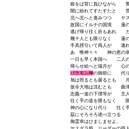
姫をば背に負ひながら 警
闇に紛れてすたすたと 荒
北へ北へと進みつつ ヤス
故国にイルナの国境 蓮の
逃げ帰り往く折もあれ カ
幾十人とも限りなく 蓮の
手具脛引いて両人が 逃れ
あゝ惟神々々 神の恵の幸
一日も早く本国へ 二人の
帰らせ給へと瑞月が 心の
バラモン神
の御前に 代り
旭は照るとも曇るとも 月
仮令大地は沈むとも 曲津
忠義一途の下僕等が 主人
往く手の道を隈もなく 開
神の心になり代り 往く手
茲にそろそろ述べ立つる 
御霊幸はひましませよ。
ヤスダラ姫、リーダーの両人