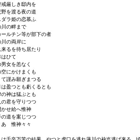
戒厳しき邸内を
野を渡る夜の道
ダラ姫の恋慕ふ
川の畔まで
ールチン等が部下の者
川の両岸に
来るを待ち居たり
はひて
男女を恙なく
空にかけまくも
て謹み願ぎまつる
は盈つとも虧くるとも
の神は猛ぶとも
の君を守りつつ
かせ給へ惟神
の道を案じつつ
あゝ惟神々々
は千辛万苦の結果、やつと虎口を逃れ蓮川の袂迄逃げ来る。