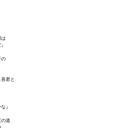
。
り
川は
ば』
肝の
し吾君と
。
な』
夜の道
や。