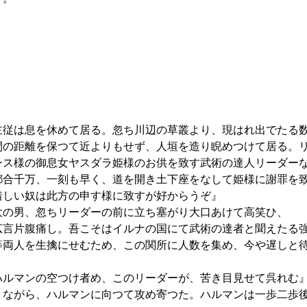
』
従は息を休めて居る。忽ち川辺の草叢より、現はれ出でたる
間の距離を保つて近よりもせず、人垣を造り睨めつけて居る。
ンス様の御息女ヤスダラ姫様のお供を致す武術の達人リーダー
都合千万、一刻も早く、道を開き土下座をなして姫様に謝罪を
惜しい奴は此方の申す様に致すが好からうぞ』
の男、忽ちリーダーの前に立ち塞がり大口あけて高笑ひ、
広言片腹痛し。吾こそはイルナの国にて武術の達者と聞えたる
等両人を生擒にせむため、この関所に人数を集め、今や遅しと
ハルマンの空つけ者め、このリーダーが、苦き目見せて呉れむ
りながら、ハルマンに向つて攻め寄つた。ハルマンは一歩二歩