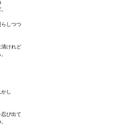
ぬ
ば。
照らしつつ
は清けれど
る。
。
れかし
を忍び出て
ゆ。