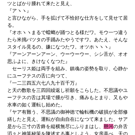
ツとばかり腫れて来たと見え、
『アヽヽ』
と言ひながら、手を拡げて不恰好な仕方をして見せて居
る。
『オホヽヽまるで蟷螂が踊つとる様だワ。モウ一つ違う
たら米搗バツタの手踊みたやうですワ。あたえ、そんな
スタイル見るの、嫌になつたワ。オツホヽヽヽ』
『アーンアーンアーン、ウーウーウー、シシ舌が、オオ
思ふよに、きけなくなつた』
セーリス姫は両手を組み、鎮魂の姿勢を取り、心静か
にユーフテスの舌に向つて、
『一二三四五六七八九十百千万』
と天の数歌を三四回繰返し祈願をこらした。不思議やユ
ーフテスの舌は其場で腫が引き、痛みもとまり、又もや
水車の如く運転し始めた。
『ヤア有難う、不思議の御神徳で輪転機の破損が全部修
繕したと見え、運転が自由自在になつて来ました。サア
是から三寸の舌鋒を縦横無尽にふりまはし、
懸河
の弁舌
滔々と神算秘策を陳述する事としよう。女房喜べ、天の