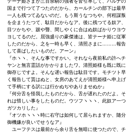
テーナ姫さまが三百余騎の強者を皆引率して、ハルナの
国まで行つて了つたのだから、カールチンの部下は最早
一人も残つてゐないのだ。もう斯うなつちや、何程謀叛
を企まうたつて、駄目だからなア。後に残つてる奴ア、
目ツかちや、跛や聾、間しやくに合はぬ奴ばかりウヨウ
ヨしてるのだ。屈強盛りの豪傑連は、皆テーナ姫に従軍
したのだから、之を一時も早く、清照さまに………報告
して喜ばしたいものだ。アーン』
『ホヽヽ、そんな事ですかい。それなら夜前私の許へチ
ヤンと無言霊話がかかりましたワ。清照姫様も既に既に
御存じですよ。そんな遅い報告は駄目です。モチツト早
く報告して貰はぬと、女房のあてえが清照姫様へ申上げ
て手柄にする訳には行かぬぢやありませぬか』
『何分舌を怪我したものだから、舌が遅れたのだよ。そ
れは惜しい事をしたものだ。ウツフヽヽヽ、此奴ア一つ
ガツカリした』
『オツホヽヽヽ時に右守は如何して居られますか、随分
御機嫌が良いでせうなア』
ユーフテスは最前から余り舌を無暗に使つたので、チ