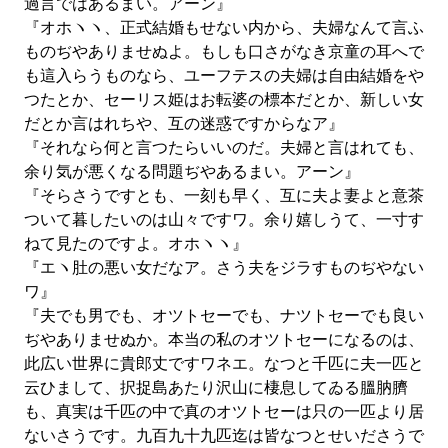
過言ではあるまい。アーン』
『オホヽヽ、正式結婚もせない内から、夫婦なんて言ふ
ものぢやありませぬよ。もしも口さがなき京童の耳へで
も這入らうものなら、ユーフテスの夫婦は自由結婚をや
つたとか、セーリス姫はお転婆の標本だとか、新しい女
だとか言はれちや、互の迷惑ですからなア』
『それなら何と言つたらいいのだ。夫婦と言はれても、
余り気が悪くなる問題ぢやあるまい。アーン』
『そらさうですとも、一刻も早く、互に夫よ妻よと意茶
ついて暮したいのは山々ですワ。余り嬉しうて、一寸す
ねて見たのですよ。オホヽヽ』
『エヽ肚の悪い女だなア。さう夫をジラすものぢやない
ワ』
『夫でも男でも、オツトセーでも、ナツトセーでも良い
ぢやありませぬか。本当の私のオツトセーになるのは、
此広い世界に貴郎丈ですワネエ。なつと千匹に夫一匹と
云ひまして、択捉島あたり沢山に棲息してゐる膃肭臍
も、真実は千匹の中で真のオツトセーは只の一匹より居
ないさうです。九百九十九匹迄は皆なつとせいださうで