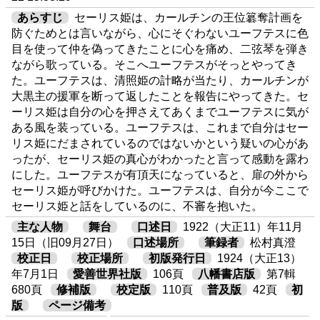
あらすじ
セーリス姫は、カールチンの王位簒奪計画を
防ぐためとは言いながら、心にそぐわないユーフテスに色
目を使って仲を偽ってきたことに心を痛め、二弦琴を弾き
ながら歌っている。そこへユーフテスがそっとやってき
た。ユーフテスは、清照姫の計略が当たり、カールチンが
大黒主の援軍を断って返したことを報告にやってきた。セ
ーリス姫は自分の心を押さえてあくまでユーフテスに気が
ある風を装っている。ユーフテスは、これまで自分はセー
リス姫にだまされているのではないかという疑いの心があ
ったが、セーリス姫の真心がわかったと言って感動を露わ
にした。ユーフテスが有頂天になっていると、扉の外から
セーリス姫が呼びかけた。ユーフテスは、自分が今ここで
セーリス姫と話をしているのに、不審を抱いた。
主な人物
舞台
口述日
1922（大正11）年11月
15日（旧09月27日）
口述場所
筆録者
松村真澄
校正日
校正場所
初版発行日
1924（大正13）
年7月1日
愛善世界社版
106頁
八幡書店版
第7輯
680頁
修補版
校定版
110頁
普及版
42頁
初
版
ページ備考