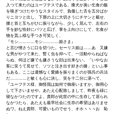
入つて来たのはユーフテスである。痩犬が臭い乞食の飯
を嗅ぎつけたやうなスタイルで、負傷した舌を五分ばか
りニヨツと出し、下唇の上に大切さうにチヤンと載せ、
腰と首と互ちがひに振りながら、少しく屈んで、左右の
手を妙な恰好にパツと広げ、掌を上向けにして、乞食が
物を貰ふ様な手つき可笑しく、
『モシ…………モシ…………姫さま』
と言ひ憎さうに口を切つた。セーリス姫は……あゝ又嫌
な男がやつて来た、暫く虫を抑へて、一活動やらねばな
らぬ、何ほど嫌でも嫌さうな顔は出来ない。「いやなお
客に笑うて見せて、ソツと泣き出す好きの膝」といふ事
もある。ここは遺憾なく愛嬌を振りまくのが孫呉の兵法
だ…………と敏くも心に決し、笑を十二分に湛へて、
『ユーフテス様、御怪我は如何で御座いますか、御用心
して下さいませや。あたえ心配致しまして、昨夜も碌に
寝なかつたのですよ。貴郎が此世の中に生存して居られ
なかつたら、あたえも最早社会に生存の希望はありませ
ぬワ。ねえ貴郎、可愛いものでせう、オホヽヽヽおゝ恥