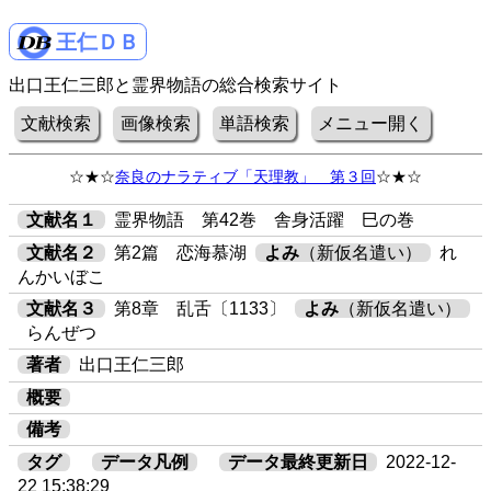
王仁ＤＢ
出口王仁三郎と霊界物語の総合検索サイト
文献検索
画像検索
単語検索
メニュー開く
☆★☆
奈良のナラティブ「天理教」 第３回
☆★☆
文献名１
霊界物語 第42巻 舎身活躍 巳の巻
文献名２
第2篇 恋海慕湖
よみ
（新仮名遣い）
れ
んかいぼこ
文献名３
第8章 乱舌〔1133〕
よみ
（新仮名遣い）
らんぜつ
著者
出口王仁三郎
概要
備考
タグ
データ凡例
データ最終更新日
2022-12-
22 15:38:29