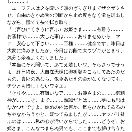
し………』
ユーフテスは之を聞いて頭のぎりぎりまでザクザクさ
せ、自由のきかぬ舌の側面から止め度もなく涎を迸出し
ながら、慌てて袂で拭き取り、
『（言ひにくさうに言ふ）お姫さま………有難う………
お蔭様で………大した事は………ありませぬから、マ
ア、安心して下さい………至極………健全です。昨日は
大変に痛みましたが、今日はお蔭で大ウヅキがとまり、
気分も余程よくなりました』
『本当にそれ聞いて、あてえ嬉しいワ。そらさうでせう
よ、終日終夜、大自在天様に御祈願をこらしてゐたのだ
もの、貴郎の為なら、仮令あたえの命がなくなつても、
チツとも惜しくないワネエ』
『そりや………有難いなア………お姫さまの………御精
神が………そこまで………熱誠だとは………夢にも思は
なかつたですよ。始めの内は何か、気をひかれてゐるの
ぢやなからうかと、疑つてゐましたが………ヤツパリ疑
ふのは………私の心が汚いからでした………どうぞ、お
姫さま、こんなつまらぬ男でも、ここまでも解け合うた