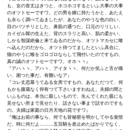
も、女の首丈はきつと、ホコホコするといふ大事の大事
のオツトセーですワ。どの男を婿に持たうかと、あたえ
も永らく調べてゐましたが、あなたのやうな色の白い、
目のパツチリとした、鼻筋の通つた、口元のリリしい、
カイゼル髯の生えた、背のスラリと高い、肌の柔かい、
しかも智謀絶倫と来てゐるのだから、オツトマカセに喰
へ込んだのだから、オツト待つてましたといふ具合に、
猫のやうに喉をゴロゴロならして飛付いたのですもの、
真の誠のオツトセーですワ。オホヽヽ』
『アハヽヽ、アハヽ、アイタヽヽ、何だか笑ふと舌が痛
い、困つた事だ。有難いなア』
『コレ丈恋慕うてゐる女房ですもの、あなただつて、何
もかも腹蔵なく仰有つて下さいますわねえ。夫婦の間と
いふものは、本当に親しいもので、生んでくれた親にも
見せない所まで見せたり、話さない事まで話すのですも
の。夫婦は家庭の日月天地の花ですワ』
『俺はお前の事なら、何でも皆秘密を明かしてやる覚悟
だ。時に何だよ………五百騎を差止めたばかりでなく、