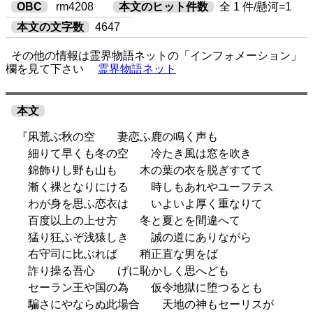
OBC
rm4208
本文のヒット件数
全 1 件/懸河=1
本文の文字数
4647
その他の情報は霊界物語ネットの「インフォメーション」
欄を見て下さい
霊界物語ネット
本文
『凩荒ぶ秋の空 妻恋ふ鹿の鳴く声も
細りて早くも冬の空 冷たき風は窓を吹き
錦飾りし野も山も 木の葉の衣を脱ぎすてて
漸く裸となりにける 時しもあれやユーフテス
わが身を思ふ恋衣は いよいよ厚く重なりて
百度以上の上せ方 冬と夏とを間違へて
猛り狂ふぞ浅猿しき 誠の道にありながら
右守司に比ぶれば 稍正直な男をば
詐り操る吾心 げに恥かしく思へども
セーラン王や国の為 仮令地獄に堕つるとも
騙さにやならぬ此場合 天地の神もセーリスが