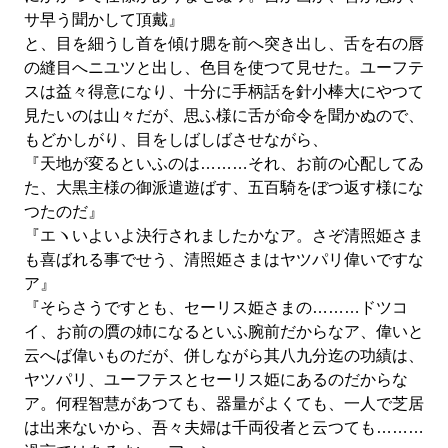
サ早う聞かして頂戴』
と、目を細うし首を傾け腮を前へ突き出し、舌を右の唇
の縫目へニユツと出し、色目を使つて見せた。ユーフテ
スは益々得意になり、十分に手柄話を針小棒大にやつて
見たいのは山々だが、思ふ様に舌が命令を聞かぬので、
もどかしがり、目をしばしばさせながら、
『天地が変るといふのは………それ、お前の心配してゐ
た、大黒主様の御派遣遊ばす、五百騎をぼつ返す様にな
つたのだ』
『エヽいよいよ決行されましたかなア。さぞ清照姫さま
も喜ばれる事でせう、清照姫さまはヤツパリ偉いですな
ア』
『そらさうですとも、セーリス姫さまの………ドツコ
イ、お前の贋の姉になるといふ腕前だからなア、偉いと
云へば偉いものだが、併しながら其八九分迄の功績は、
ヤツパリ、ユーフテスとセーリス姫にあるのだからな
ア。何程智慧があつても、器量がよくても、一人で芝居
は出来ないから、吾々夫婦は千両役者と云つても………