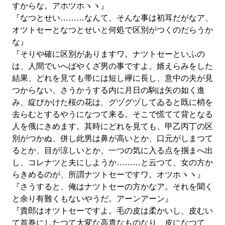
すからな。アホツホヽヽ』
『なつとせい………なんて、そんな事は初耳だがなア、
オツトセーとなつとせいと何処で区別がつくのだらうか
な』
『そりや確に区別がありますワ。ナツトセーといふの
は、人間でいへばやくざ男の事ですよ。婿えらみをした
結果、どれを見ても帯には短し襷に長し、意中の夫が見
つからない、さうかうする内に月日の駒は矢の如く進
み、綻びかけた桜の花は、グヅグヅしてゐると既に梢を
去らむとするやうになつて来る。そこで慌てて背となる
人を俄にきめます。其時にどれを見ても、甲乙丙丁の区
別がつかぬ、併し此男は鼻が高いとか、口元がしまつて
るとか、目が涼しいとか、一つの気に入る点を掴まへ出
し、コレナツと夫にしようか………と云つて、女の方か
らきめるのが、所謂ナツトセーですワ。オツホヽヽ』
『さうすると、俺はナツトセーの方かなア。それを聞く
と余り有難くもないやうだ。アーンアーン』
『貴郎はオツトセーですよ。毛の皮は柔かいし、皮むい
て首巻にしたつて大変な高貴なものなり、皮になつて