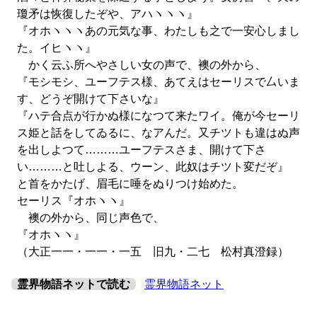
瓊矛は恢復したぞや、アハヽヽヽ』
『オホヽヽヽあの元気な事、わたしも之で一安心しまし
た。イヒヽヽ』
かく云ふ所へやさしい女の声で、襖の外から、
『モシモシ、ユーフテス様、あてえはセーリスで厶いま
す、どうぞ開けて下さいな』
『ハテ合点が行かぬ様になつて来たワイ。俺が今セーリ
ス姫と話をしてゐるに、なアんだ。又チツトも違はぬ声
を出しよつて………ユーフテスさま、開けて下さ
い………と吐しよる、ウーン、此奴はチツト変だぞ』
と首をかたげ、眉毛に唾をぬりつけ始めた。
セーリス『オホヽヽ』
襖の外から、同じ声色で、
『オホヽヽ』
（大正一一・一一・一五 旧九・二七 松村真澄録）
霊界物語ネットで読む
霊界物語ネット