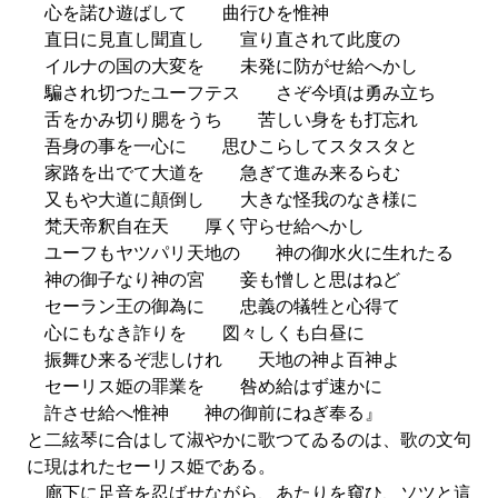
心を諾ひ遊ばして 曲行ひを惟神
直日に見直し聞直し 宣り直されて此度の
イルナの国の大変を 未発に防がせ給へかし
騙され切つたユーフテス さぞ今頃は勇み立ち
舌をかみ切り腮をうち 苦しい身をも打忘れ
吾身の事を一心に 思ひこらしてスタスタと
家路を出でて大道を 急ぎて進み来るらむ
又もや大道に顛倒し 大きな怪我のなき様に
梵天帝釈自在天 厚く守らせ給へかし
ユーフもヤツパリ天地の 神の御水火に生れたる
神の御子なり神の宮 妾も憎しと思はねど
セーラン王の御為に 忠義の犠牲と心得て
心にもなき詐りを 図々しくも白昼に
振舞ひ来るぞ悲しけれ 天地の神よ百神よ
セーリス姫の罪業を 咎め給はず速かに
許させ給へ惟神 神の御前にねぎ奉る』
と二絃琴に合はして淑やかに歌つてゐるのは、歌の文句
に現はれたセーリス姫である。
廊下に足音を忍ばせながら、あたりを窺ひ、ソツと這