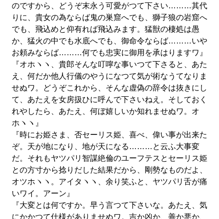
のですから、どうぞ末永う可愛がつて下さい………其代
りに、貴女の為ならば鬼の巣窟へでも、獅子狼の岩窟へ
でも、飛込めと仰有れば飛込みます。猛獣の棲処は愚
か、猛火の中でも水底へでも、御命令ならば………いや
お頼みならば………何でも忠実に御用を承はりますワ』
『オホヽヽ、貴郎そんな叮嚀な事いつて下さると、あた
え、何だか他人行儀のやうになつて気が術なうてなりま
せぬワ。どうぞこれから、そんな虚偽の辞令は抜きにし
て、あたえを女房扱ひに呼んで下さいねえ。そしておく
れやしたら、あたえ、何ぼ嬉しいか知れませぬワ。オ
ホヽヽ』
『時にお姫さま、否セーリス姫、喜べ、偉い事が出来た
ぞ。天が地になり、地が天になる………と云ふ大事変
だ。それもヤツパリ智謀絶倫のユーフテスとセーリス姫
との方寸から捻りだした結果だから、剛勢なものだよ、
オツホヽヽ。アイタヽヽ、余り笑ふと、ヤツパリ舌が痛
いワイ。アーン』
『大変とは何ですか。早う言つて下さいな。あたえ、気
にかかつて仕様がありませぬワ。吉か凶か、善か悪か、