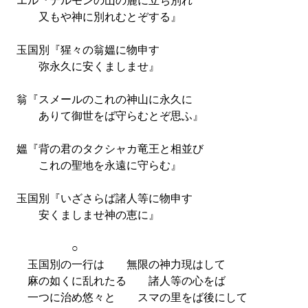
エル『テルモンの山の麓に立ち別れ
又もや神に別れむとぞする』
玉国別『猩々の翁媼に物申す
弥永久に安くましませ』
翁『スメールのこれの神山に永久に
ありて御世をば守らむとぞ思ふ』
媼『背の君のタクシャカ竜王と相並び
これの聖地を永遠に守らむ』
玉国別『いざさらば諸人等に物申す
安くましませ神の恵に』
○
玉国別の一行は 無限の神力現はして
麻の如くに乱れたる 諸人等の心をば
一つに治め悠々と スマの里をば後にして