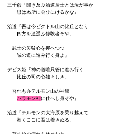
三千彦『聞き及ぶ治道居士とは汝が事か
思はぬ所に会ひにけるかな』
治道『吾は今ビクトル山の比丘となり
四方を逍遥ふ修験者ぞや。
武士の矢猛心を抑へつつ
誠の道に進み行く身よ』
デビス姫『神の道唯只管に進み行く
比丘の司の心雄々しき。
吾れも亦テルモン山の神館
バラモン神
に仕へし身ぞや』
治道『テルモンの大海原を乗り越えて
漸くここに吾は着きぬる。