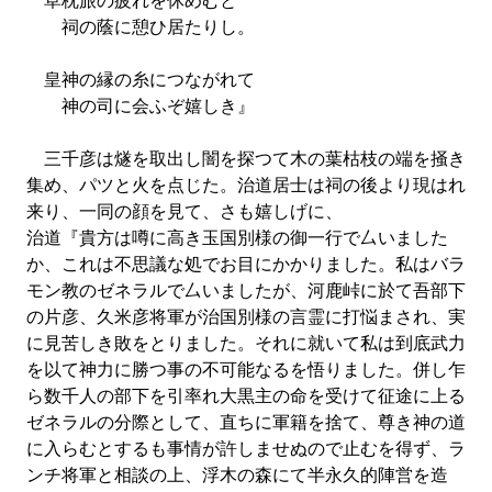
草枕旅の疲れを休めむと
祠の蔭に憩ひ居たりし。
皇神の縁の糸につながれて
神の司に会ふぞ嬉しき』
三千彦は燧を取出し闇を探つて木の葉枯枝の端を掻き
集め、パツと火を点じた。治道居士は祠の後より現はれ
来り、一同の顔を見て、さも嬉しげに、
治道『貴方は噂に高き玉国別様の御一行で厶いました
か、これは不思議な処でお目にかかりました。私はバラ
モン教のゼネラルで厶いましたが、河鹿峠に於て吾部下
の片彦、久米彦将軍が治国別様の言霊に打悩まされ、実
に見苦しき敗をとりました。それに就いて私は到底武力
を以て神力に勝つ事の不可能なるを悟りました。併し乍
ら数千人の部下を引率れ大黒主の命を受けて征途に上る
ゼネラルの分際として、直ちに軍籍を捨て、尊き神の道
に入らむとするも事情が許しませぬので止むを得ず、ラ
ンチ将軍と相談の上、浮木の森にて半永久的陣営を造