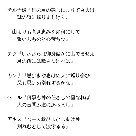
チルナ姫『師の君の諭しによりて吾夫は
誠の道に帰りましけり。
山よりも高き恵みを如何にして
報いむものと心苛ちつ』
テク『いざさらば御身健かに出でませよ
君の前には敵もなければ』
カンナ『思ひきや思はぬ人に巡り会ひ
又も思はぬ別れするかな』
ヘール『何事も神の任さしの儘なれば
人の言問ふ道にあらまし』
アキス『吾主人救ひ玉ひし助け神
別れむとして涙零るる』