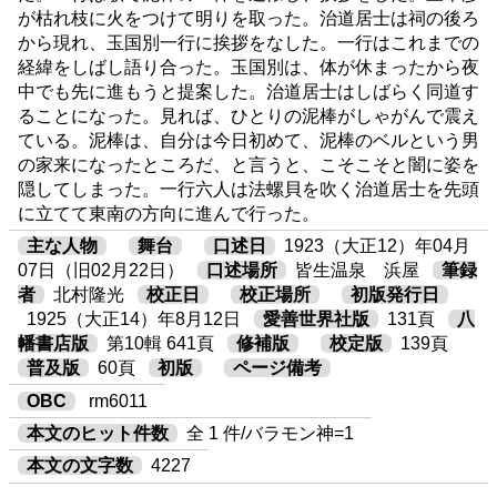
が枯れ枝に火をつけて明りを取った。治道居士は祠の後ろ
から現れ、玉国別一行に挨拶をなした。一行はこれまでの
経緯をしばし語り合った。玉国別は、体が休まったから夜
中でも先に進もうと提案した。治道居士はしばらく同道す
ることになった。見れば、ひとりの泥棒がしゃがんで震え
ている。泥棒は、自分は今日初めて、泥棒のベルという男
の家来になったところだ、と言うと、こそこそと闇に姿を
隠してしまった。一行六人は法螺貝を吹く治道居士を先頭
に立てて東南の方向に進んで行った。
主な人物
舞台
口述日
1923（大正12）年04月
07日（旧02月22日）
口述場所
皆生温泉 浜屋
筆録
者
北村隆光
校正日
校正場所
初版発行日
1925（大正14）年8月12日
愛善世界社版
131頁
八
幡書店版
第10輯 641頁
修補版
校定版
139頁
普及版
60頁
初版
ページ備考
OBC
rm6011
本文のヒット件数
全 1 件/バラモン神=1
本文の文字数
4227