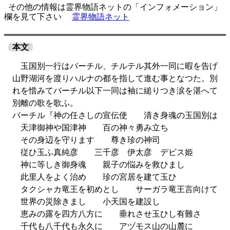
その他の情報は霊界物語ネットの「インフォメーション」
欄を見て下さい
霊界物語ネット
本文
玉国別一行はバーチル、チルテル其外一同に暇を告げ
山野湖河を渡りハルナの都を指して進む事となつた。別
れを惜みてバーチル以下一同は袖に縋りつき涙を湛へて
別離の歌を歌ふ。
バーチル『神の任さしの宣伝使 清き身魂の玉国別は
天津御神や国津神 百の神々勇み立ち
その身辺を守ります 尊き珍の神司
従ひ玉ふ真純彦 三千彦 伊太彦 デビス姫
神に等しき御身魂 親子の悩みを救ひまし
此里人をよく治め 珍の宮居を建て玉ひ
タクシャカ竜王を初めとし サーガラ竜王言向けて
世界の災除きまし 小天国を建設し
恵みの露を四方八方に 垂れさせ玉ひし有難さ
千代も八千代も永久に アヅモス山の山麓に