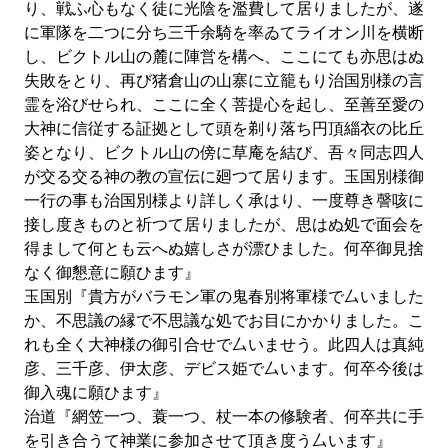
り、戦ふ心もなく徒に光陰を濫費して居りましたが、遂
に軍隊を二つに分ち三千余騎を率ゐてライオン川を横断
し、ビクトル山の麓に陣営を構へ、ここにても亦思はぬ
失敗をとり、再び猪倉山の山寨に立籠もり治国別様の言
霊を浴びせられ、ここに全く菩提心を起し、至善至愛の
大神に信従する証拠として頭を剃り落ち円頂緇衣の比丘
姿となり、ビクトル山の傍に草庵を結び、吾々同志四人
が交る交る神の教の宣伝に廻つて居ります。玉国別様御
一行の事も治国別様より詳しく承はり、一度尊き謦咳に
接し度きものと祈つて居りましたが、思はぬ処で面会を
得まして何とも云へぬ嬉しさが漂ひました。何卒御見捨
なく御懇意に願ひます』
玉国別『貴方がバラモン軍の鬼春別将軍様で厶いました
か、不思議の縁で不思議な処でお目にかかりました。こ
れも全く大神様の御引合せで厶いませう。此四人は真純
彦、三千彦、伊太彦、デビス姫で厶います。何卒今後は
御入魂に願ひます』
治道『網笠一つ、蓑一つ、杖一本の修験者、何卒共に手
を引き合うて神業に参加させて頂き度う厶います』