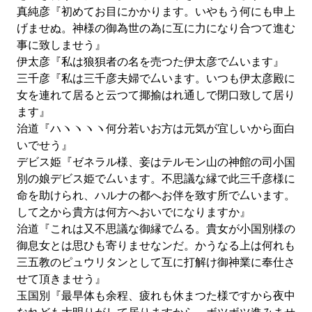
真純彦『初めてお目にかかります。いやもう何にも申上
げませぬ。神様の御為世の為に互に力になり合つて進む
事に致しませう』
伊太彦『私は狼狽者の名を売つた伊太彦で厶います』
三千彦『私は三千彦夫婦で厶います。いつも伊太彦殿に
女を連れて居ると云つて揶揄はれ通しで閉口致して居り
ます』
治道『ハヽヽヽヽ何分若いお方は元気が宜しいから面白
いでせう』
デビス姫『ゼネラル様、妾はテルモン山の神館の司小国
別の娘デビス姫で厶います。不思議な縁で此三千彦様に
命を助けられ、ハルナの都へお伴を致す所で厶います。
して之から貴方は何方へおいでになりますか』
治道『これは又不思議な御縁で厶る。貴女が小国別様の
御息女とは思ひも寄りませなンだ。かうなる上は何れも
三五教のピュウリタンとして互に打解け御神業に奉仕さ
せて頂きませう』
玉国別『最早体も余程、疲れも休まつた様ですから夜中