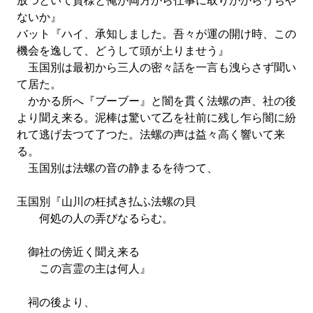
放つといて貴様と俺が両方から仕事に取りかからうぢや
ないか』
バット『ハイ、承知しました。吾々が運の開け時、この
機会を逸して、どうして頭が上りませう』
玉国別は最初から三人の密々話を一言も洩らさず聞い
て居た。
かかる所へ『ブーブー』と闇を貫く法螺の声、社の後
より聞え来る。泥棒は驚いて乙を社前に残し乍ら闇に紛
れて逃げ去つて了つた。法螺の声は益々高く響いて来
る。
玉国別は法螺の音の静まるを待つて、
玉国別『山川の枉拭き払ふ法螺の貝
何処の人の弄びなるらむ。
御社の傍近く聞え来る
この言霊の主は何人』
祠の後より、