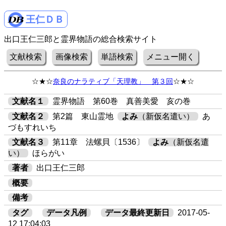
王仁ＤＢ
出口王仁三郎と霊界物語の総合検索サイト
文献検索
画像検索
単語検索
メニュー開く
☆★☆
奈良のナラティブ「天理教」 第３回
☆★☆
文献名１
霊界物語 第60巻 真善美愛 亥の巻
文献名２
第2篇 東山霊地
よみ
（新仮名遣い）
あ
づもすれいち
文献名３
第11章 法螺貝〔1536〕
よみ
（新仮名遣
い）
ほらがい
著者
出口王仁三郎
概要
備考
タグ
データ凡例
データ最終更新日
2017-05-
12 17:04:03