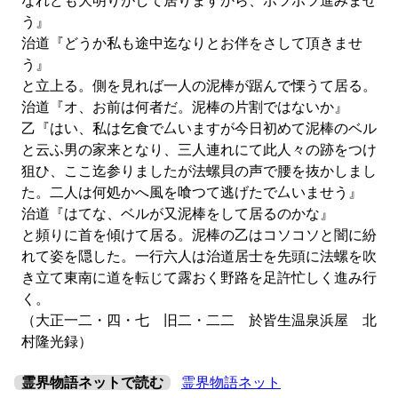
なれども大明りがして居りますから、ボツボツ進みませ
う』
治道『どうか私も途中迄なりとお伴をさして頂きませ
う』
と立上る。側を見れば一人の泥棒が踞んで慄うて居る。
治道『オ、お前は何者だ。泥棒の片割ではないか』
乙『はい、私は乞食で厶いますが今日初めて泥棒のベル
と云ふ男の家来となり、三人連れにて此人々の跡をつけ
狙ひ、ここ迄参りましたが法螺貝の声で腰を抜かしまし
た。二人は何処かへ風を喰つて逃げたで厶いませう』
治道『はてな、ベルが又泥棒をして居るのかな』
と頻りに首を傾けて居る。泥棒の乙はコソコソと闇に紛
れて姿を隠した。一行六人は治道居士を先頭に法螺を吹
き立て東南に道を転じて露おく野路を足許忙しく進み行
く。
（大正一二・四・七 旧二・二二 於皆生温泉浜屋 北
村隆光録）
霊界物語ネットで読む
霊界物語ネット