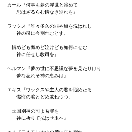
カール『何事も夢の浮世と諦めて
思はざるらむ情なき別れを』
ワックス『許々多久の罪や穢を洗はれし
神の司に今別れむとす。
惜めども悔めど泣けども如何にせむ
神に任せし教司を』
ヘルマン『夢の世に不思議な夢を見たりけり
夢な忘れそ神の恵みは』
エキス『ワックスや主人の君を悩めたる
懺悔の涙とどめ兼ねつつ。
玉国別神の司よ吾罪を
神に祈りて払はせ玉へ』