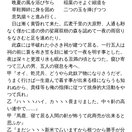
晩夏の風を浴び乍ら 稲葉のそよぐ細道を
草鞋脚絆に身を固め 二つの玉を捧げつつ
意気揚々と進み行く。
日は漸く黄昏れて来た。広袤千里の大原野、人通も尠
なく僅かに道の傍の娑羅双樹の森を認めて一夜の雨宿り
をなさむと足を速めたり。
此森には半破れた小さき祠が建つて居る。一行五人は
祠の前に蓑を布き笠を顔に被つて一夜を明す事とした。
夜は深々と更渡り水も眠れる丑満の頃となつた。窺ひ寄
つて三人の男、五人の寝息を考へ、
甲『オイ、乾児共、どうやら此奴ア物になりさうだぞ。
うまく行けば一生遊んで暮す事が出来る様にならうも知
れぬから、貴様等も俺の指揮に従つて捨身的大活動をや
つて呉れ』
乙『ハヽヽヽハイ、カヽヽヽ畏まりました。中々鼾の高
い連中で……』
甲『馬鹿、寝て居る人間の鼾が怖うて此商売が出来ると
思ふか』
乙『まだシヽヽヽ新米で厶いますから根つから勝手が分