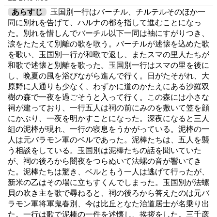
あらすじ
玉国別一行はバーチル、チルテルそのほか一
同に別れを告げて、ハルナの都を指して進むことになっ
た。別れを惜しんでバーチル以下一同は袖にすがりつき、
涙をたたえて別離の歌を歌う。バーチルが述懐を込めた歌
を歌い、玉国別一行が和歌で返し、またスマの里人たちが
和歌で述懐と別離を歌った。玉国別一行はスマの里を後に
し、晩夏の風を浴びながら進んで行く。日がたそがれ、大
原野に人通りも少なく、わずかに道のかたえにある沙羅双
樹の森で一夜を過ごそうと入って行く。この森には小さな
祠が建っており、一行五人は祠の前にみのを敷いて笠を顔
にかぶり、一夜を明かすことになった。深夜になると三人
組の泥棒が現れ、一行の寝息をうかがっている。泥棒の一
人は元バラモン軍のベルであった。泥棒たちは、五人を襲
う相談をしている。玉国別は泥棒たちの話を聞いていた
が、祠の後ろから闇夜をつらぬいて法螺の音が響いてき
た。泥棒たちは驚き、ベルともう一人は逃げて行ったが、
新米の乙はその場に立ちすくんでしまった。玉国別が法螺
貝の吹き主を歌で尋ねると、祠の後ろから答えたのは元バ
ラモン軍将軍鬼春別、今は比丘となた治道居士が名乗り出
た。一行は歌で泥棒の一件を述懐し、挨拶をした。三千彦