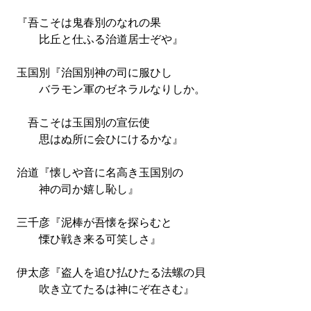
『吾こそは鬼春別のなれの果
比丘と仕ふる治道居士ぞや』
玉国別『治国別神の司に服ひし
バラモン軍のゼネラルなりしか。
吾こそは玉国別の宣伝使
思はぬ所に会ひにけるかな』
治道『懐しや音に名高き玉国別の
神の司か嬉し恥し』
三千彦『泥棒が吾懐を探らむと
慄ひ戦き来る可笑しさ』
伊太彦『盗人を追ひ払ひたる法螺の貝
吹き立てたるは神にぞ在さむ』