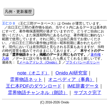
凡例・更新履歴
王仁ＤＢ
（王仁三郎データベース）は Onido が運営しています。
／出口王仁三郎の著作物を始め、当サイト内にあるデータは基本的
にすべて、著作権保護期間が過ぎていますので、どうぞご自由にお
使いください。また保護期間内にあるものは、著作権法に触れない
範囲で使用しています。それに関しては自己責任でお使いくださ
い。／出口王仁三郎の著作物は明治～昭和初期に書かれたもので
す。現代においては差別用語と見なされる言葉もありますが、当時
の時代背景を鑑みてそのままにしてあります。／
本サイトのデー
タは「霊界物語ネット」掲載のデータと同じものです。
／
著作権
・
凡例
／データに誤り等を発見したら教えてくれると嬉しいです。
連絡先：【
メールアドレス（Onido）
】
／
プライバシーポリシー
note（オニド）
｜
Onido AI研究室
｜
霊界物語ネット
｜
オニペディア（事典）
｜
王仁本PDFのダウンロード
｜
IME辞書データ
｜
霊界物語チャンネル（朗読）
｜
サブスク完了
(C) 2016-2026 Onido