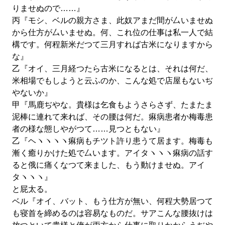
りませぬので……』
丙『モシ、ベルの親方さま、此奴アまだ間が厶いませぬ
から仕方が厶いませぬ。何、これ位の仕事は私一人で結
構です。何程新米だつて三月すれば古米になりますから
な』
乙『オイ、三月経つたら古米になるとは、それは何だ、
米相場でもしようと云ふのか、こんな処で店屋もないぢ
やないか』
甲『馬鹿ぢやな。貴様は乞食もようさらさず、たまたま
泥棒に連れて来れば、その腰は何だ。痳病患者か梅毒患
者の様な態しやがつて……見つともない』
乙『ヘヽヽヽヽ痳病もチツト許り患うて居ます。梅毒も
漸く癒りかけた処で厶います。アイタヽヽヽ痳病の話す
ると俄に痛くなつて来ました、もう動けませぬ。アイ
タヽヽヽ』
と屁太る。
ベル『オイ、バット、もう仕方が無い、何程大勢居つて
も寝首を締めるのは容易なものだ。サアこんな腰抜けは