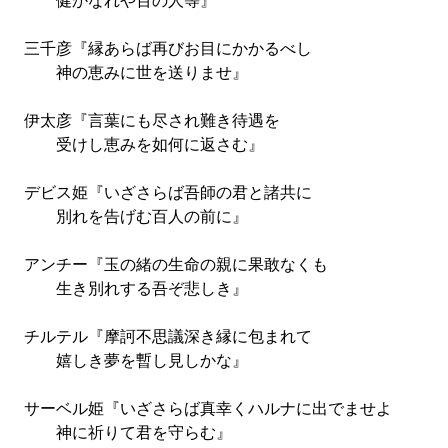
健かなれや百の人等』
三千彦『縁あらば再びお目にかかるべし
神の恵みに世を送りませ』
伊太彦『言葉にも尽され難き待遇を
受けし恵みを如何に返さむ』
デビス姫『いざさらば吾師の君と諸共に
別れを告げむ百人の前に』
アンチー『玉の緒の生命の親に果敢なくも
生き別れする吾ぞ悲しき』
チルテル『摩訶不思議深き縁に包まれて
嬉しき夢を暫し見しかな』
サーベル姫『いざさらば真幸くハルナに出でませよ
神に祈りて君を守らむ』