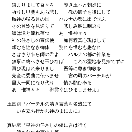
鎮まりまして吾々を 導き玉へと朝夕に
祈りし甲斐もあら悲し 教の御子を後にして
魔神の猛る月の国 ハルナの都に出で玉ふ
その首途を見送りて 悲しみ胸に咽返り
涙は滝と流れ落つ あゝ惟神々々
神の任さしの宣伝使 如何程真心現はして
頼むも詮なき御体 別れを惜むも愚なれ
さはさり乍ら師の君よ ハルナの都の神業を
無事に終へさせ玉ひなば これの聖地を見捨てずに
再び現はれ来りまし 吾等に尊き御教を
完全に委曲に伝へませ 宮の司のバーチルが
里人一同になり代り 慎み願ひ奉る
あゝ惟神々々 御霊幸はひましませよ』
玉国別『バーチルの清き言葉を名残にて
いざ立ち行かむ神のまにまに』
真純彦『皇神の任さしの儘に吾は行く