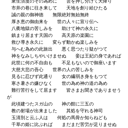
衆生済度のその為めに 雲を押し分けて天降り
市井の巷に往き来して 天地を創り給ひたる
誠の親の御神徳 無限絶対無始無終
厚き恵の御由来を 世の人々に宣り伝へ
八衢地獄の苦しみを 助けて神の永久に
鎮まり居ます天国の 高天原の楽園に
救ひ導き永久に 変らず動かぬ楽しみを
与へむ為めの此旅出 悪く思つたり疑がつて
神をなみしちやいけませぬ 妾は王妃の身であれば
此世に何の不自由も 不足もないので御座います
大慈大悲の吾心 世界の人の苦しみを
見るに忍びず此通り 女の繊弱き身をもつて
寒さ暑さの嫌ひなく 世の為め神の道の為め
難行苦行をして居ます 皆さまお聞きでありませう
が
此頃建つたスガ山の 神の館に三五の
教の射場が出来ました 其処を守れる神司
玉清別と云ふ人は 何処の馬骨か知らねども
千草の姫に比ぶれば まだまだ苦労が足りませぬ