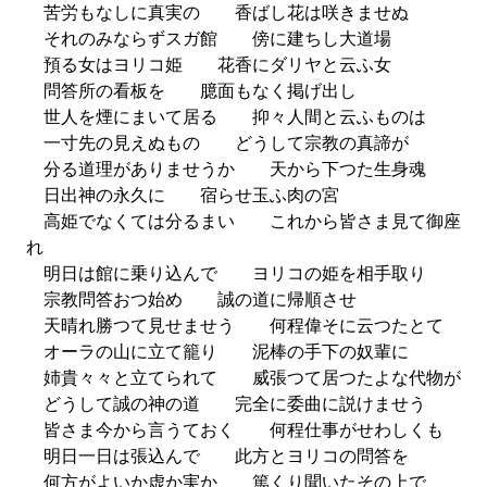
苦労もなしに真実の 香ばし花は咲きませぬ
それのみならずスガ館 傍に建ちし大道場
預る女はヨリコ姫 花香にダリヤと云ふ女
問答所の看板を 臆面もなく掲げ出し
世人を煙にまいて居る 抑々人間と云ふものは
一寸先の見えぬもの どうして宗教の真諦が
分る道理がありませうか 天から下つた生身魂
日出神の永久に 宿らせ玉ふ肉の宮
高姫でなくては分るまい これから皆さま見て御座
れ
明日は館に乗り込んで ヨリコの姫を相手取り
宗教問答おつ始め 誠の道に帰順させ
天晴れ勝つて見せませう 何程偉そに云つたとて
オーラの山に立て籠り 泥棒の手下の奴輩に
姉貴々々と立てられて 威張つて居つたよな代物が
どうして誠の神の道 完全に委曲に説けませう
皆さま今から言うておく 何程仕事がせわしくも
明日一日は張込んで 此方とヨリコの問答を
何方がよいか虚か実か 篤くり聞いたその上で