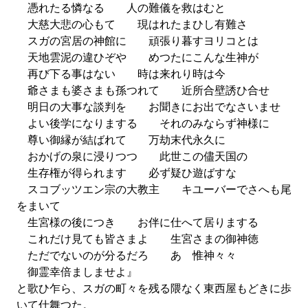
憑れたる憐なる 人の難儀を救はむと
大慈大悲の心もて 現はれたまひし有難さ
スガの宮居の神館に 頑張り暮すヨリコとは
天地雲泥の違ひぞや めつたにこんな生神が
再び下る事はない 時は来れり時は今
爺さまも婆さまも孫つれて 近所合壁誘ひ合せ
明日の大事な談判を お聞きにお出でなさいませ
よい後学になりまする それのみならず神様に
尊い御縁が結ばれて 万劫末代永久に
おかげの泉に浸りつつ 此世この儘天国の
生存権が得られます 必ず疑ひ遊ばすな
スコブッツエン宗の大教主 キユーバーでさへも尾
をまいて
生宮様の後につき お伴に仕へて居りまする
これだけ見ても皆さまよ 生宮さまの御神徳
ただでないのが分るだろ あゝ惟神々々
御霊幸倍ましませよ』
と歌ひ乍ら、スガの町々を残る隈なく東西屋もどきに歩
いて仕舞つた。