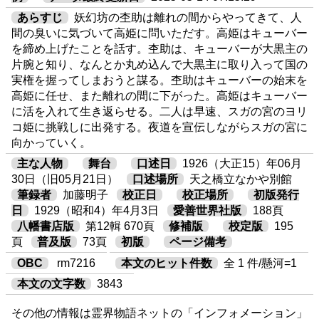
あらすじ
妖幻坊の杢助は離れの間からやってきて、人
間の臭いに気づいて高姫に問いただす。高姫はキューバー
を締め上げたことを話す。杢助は、キューバーが大黒主の
片腕と知り、なんとか丸め込んで大黒主に取り入って国の
実権を握ってしまおうと謀る。杢助はキューバーの始末を
高姫に任せ、また離れの間に下がった。高姫はキューバー
に活を入れて生き返らせる。二人は早速、スガの宮のヨリ
コ姫に挑戦しに出発する。夜道を宣伝しながらスガの宮に
向かっていく。
主な人物
舞台
口述日
1926（大正15）年06月
30日（旧05月21日）
口述場所
天之橋立なかや別館
筆録者
加藤明子
校正日
校正場所
初版発行
日
1929（昭和4）年4月3日
愛善世界社版
188頁
八幡書店版
第12輯 670頁
修補版
校定版
195
頁
普及版
73頁
初版
ページ備考
OBC
rm7216
本文のヒット件数
全 1 件/懸河=1
本文の文字数
3843
その他の情報は霊界物語ネットの「インフォメーション」