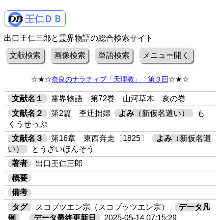
王仁ＤＢ
出口王仁三郎と霊界物語の総合検索サイト
文献検索
画像検索
単語検索
メニュー開く
☆★☆
奈良のナラティブ「天理教」 第３回
☆★☆
文献名１
霊界物語 第72巻 山河草木 亥の巻
文献名２
第2篇 杢迂拙婦
よみ
（新仮名遣い）
も
くうせっぷ
文献名３
第16章 東西奔走〔1825〕
よみ
（新仮名遣
い）
とうざいほんそう
著者
出口王仁三郎
概要
備考
タグ
スコブツエン宗（スコブッツエン宗）
データ凡
例
データ最終更新日
2025-05-14 07:15:29