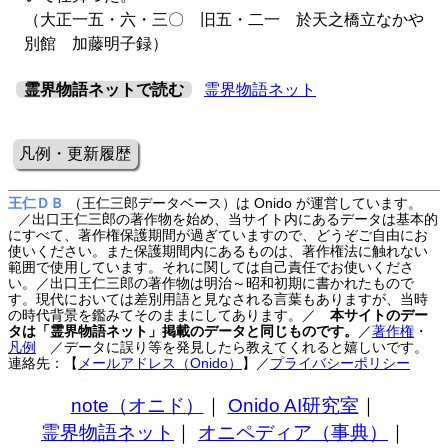
（大正一五・六・三〇 旧五・二一 於天之橋立なかや
別館 加藤明子録）
霊界物語ネットで読む
霊界物語ネット
凡例・更新履歴
王仁ＤＢ
（王仁三郎データベース）は Onido が運営しています。
／出口王仁三郎の著作物を始め、当サイト内にあるデータは基本的
にすべて、著作権保護期間が過ぎていますので、どうぞご自由にお
使いください。また保護期間内にあるものは、著作権法に触れない
範囲で使用しています。それに関しては自己責任でお使いくださ
い。／出口王仁三郎の著作物は明治～昭和初期に書かれたもので
す。現代においては差別用語と見なされる言葉もありますが、当時
の時代背景を鑑みてそのままにしてあります。／
本サイトのデー
タは「霊界物語ネット」掲載のデータと同じものです。
／
著作権
・
凡例
／データに誤り等を発見したら教えてくれると嬉しいです。
連絡先：【
メールアドレス（Onido）
】
／
プライバシーポリシー
note（オニド）
｜
Onido AI研究室
｜
霊界物語ネット
｜
オニペディア（事典）
｜