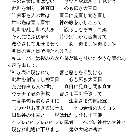
神の言葉に嘘はない きつと成就さして見せう
此世を創りし神直日 心も広き大直日
唯何事も人の世は 直日に見直し聞き直し
世の過は宣り直す 神の教をかしこみて
此世を乱し世の人を 誤らしむるヨリコ姫
それに従ふ奴輩を 片つぱしから言向けて
改心さして見せませう あゝ勇ましや勇ましや
明日の吉き日ぞ待たれける』
キユーバーは後の方から蟇が風を引いたやうな響のあ
る声を出して、
『神が表に現はれて 善と悪とを立別ける
此世を創造りし神直日 心も広き大直日
ただ何事も人の世は 直日に見直し聞き直す
ウラナイ教の御教 皆さま耳を掃除して
一言半句も漏らさずに 生宮さまの御託宣
しつかりお聞き遊ばせよ 下つ岩根の大ミロク
日出神の生宮と 現はれたまひし千草姫
ヘグレのヘグレのヘグレ武者 ヘグレ神社の大神と
現はれ此処に下りまし 鬼や大蛇の魂に