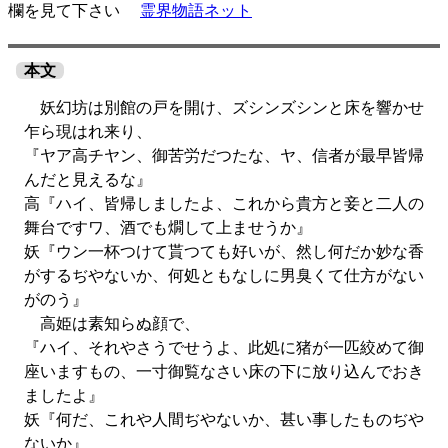
欄を見て下さい
霊界物語ネット
本文
妖幻坊は別館の戸を開け、ズシンズシンと床を響かせ
乍ら現はれ来り、
『ヤア高チヤン、御苦労だつたな、ヤ、信者が最早皆帰
んだと見えるな』
高『ハイ、皆帰しましたよ、これから貴方と妾と二人の
舞台ですワ、酒でも燗して上ませうか』
妖『ウン一杯つけて貰つても好いが、然し何だか妙な香
がするぢやないか、何処ともなしに男臭くて仕方がない
がのう』
高姫は素知らぬ顔で、
『ハイ、それやさうでせうよ、此処に猪が一匹絞めて御
座いますもの、一寸御覧なさい床の下に放り込んでおき
ましたよ』
妖『何だ、これや人間ぢやないか、甚い事したものぢや
ないか』