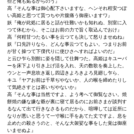
些と俺も妬るからのう』
高『そんな事は御心配下さいますな、ヘンそれ程安つぽ
い高姫と思つて貰つちや片腹痛う御座いますワ』
妖『俺が此処に居ると話が仕難いかも知れぬ、別室に入
つて休むから、そこはお前の力で旨く取込んでおけ』
高『何程甘つたるい事を云つても決して怒りませぬね』
妖『口先許りなら、どんな事云つてもよい。つまりお前
が甘く操つて下僕代りに使ひさへすればよいのだ』
と云ひ乍ら別館に姿を隠して仕舞つた。高姫はキユーバ
ーを床下より引き上げ活を入れ、天の数歌を奏上した。
ウンと一声息吹き返し四辺きよろきよろ見廻し乍ら、
キユ『ヤアお前は千草ぢやないか、人の喉を締めたりし
て気絶さすとは甚いぢやないか』
高『そんな事は当然ですよ、よう考へて御覧なさい。焼
餅焼の嫌な嫌な爺が裏に寝て居るのにお前さまが談判す
るなんて出て行きなさるものだから、喧嘩しては近所に
なりが悪いと思うて一寸喉に手をあてた丈ですよ。息を
止めたの殺さうのと、そんな大袈娑な事をした覚は御座
いませぬよ』