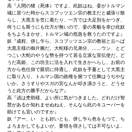
高『人間の猪（死体）ですよ、此奴はね、妾がトルマン
城に居つた時からスコブッツエン宗の教主だと威張り散
らし、大黒主を笠に着たり、一方では大足別をかつぎ、
何うにも斯うにも仕方が無いので、妾の美貌を幸ひ此奴
をちよろまかせ、トルマン城の危急を救うたのですよ』
妖『成程、併し乍ら、スコブッツエン宗の教祖と云へば
大黒主様の御片腕だ。大蛇様の兄弟分、……ウン、とど
つこい大蛇のやうな勢を持つて居る立派な宣伝使だ。ど
うだ高姫、この坊主に活を入れて生きかへらし、お前の
方から色仕掛で親切に待遇し、此奴を手蔓として大黒主
に取り入り、トルマン国の政権を握つて仕舞はうぢやな
いか。さうすりやスガの宮なんか叩き潰さうと、どうせ
うと此方の勝手だからなア』
高『遉は杢助様、よい所に気がつきました。どれだけ智
慧があるか知れませぬねえ、そんなら此のキユーバーを
助けても宜いのですか』
妖『アー、いゝとも好いとも、併し乍ら色をもつて、ち
よろまかしてもよいが、要領を得さしては不可ないよ、