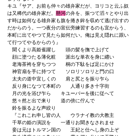
キユ『サア、お前も仲々の雄弁家だが、ヨリコと云ふ奴
は又稀代の雄弁家だ。
懸河
の弁を、振つて滔々とやり出
す時は如何なる雄弁家も旗を捲き鉾を収めて逃げ出すの
だからのう。一つ夜分の宣伝旁練習するのも宜からう、
本町に出てやつて見たら如何だい。俺は見え隠れに跟い
て行つてやるからのう』
聞くより高姫雀躍し 頭の髪を撫で上げて
顔に塗つたる薄化粧 派出な単衣を身に纒い
老海茶袴を穿ちつつ 桐の下駄をば足にかけ
神官扇を手に持つて ソロリソロリと門の口
太夫の道中宜しくの 肩と尻とを振り乍ら
反り身になつて本町の 人通り多き十字街
月の光を浴び乍ら キユーバーを後に従へて
悠々然と出で来り 道の傍に佇んで
鈴を振るよな声絞り
『これこれ申し皆の人 ウラナイ教の大教主
千草の姫の演説を 一通りお聞きなされませ
妾は元はトルマン国の 王妃と仕へし身の上ぞ