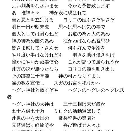
よい判断をなさいませ 今から予告致します
あゝ惟神々々 神が表に現はれて
善と悪とを立別ける ヨリコの姫もさぞやさぞ
明日一日が断末魔 思へば思へば気の毒で
個人としては耐らねど お道の為と人の為め
神の御為め国の為め 往かねばならぬ吾思ひ
皆さま察して下さんせ 何も好んで争論を
やり度い事はなけれども 弱きを助け強きをば
挫かにやおかぬ義侠心 これが黙つて居られうか
此方の説が勝つたなら ヨリコの姫を叩き出し
その跡釜に千草姫 神の司となりすまし
誠の教を宣伝し スガのお宮を祀りかへ
ヘグレ神社と致すぞや ヘグレのヘグレのヘグレ武
者
ヘグレ神社の大神は 三十三相は未だ愚か
五十六億七千万 ミロクの活動遊ばして
此世の中を天国の 常磐堅磐の楽園と
立替遊ばす経綸ぞや 喜び遊ばせ人々よ