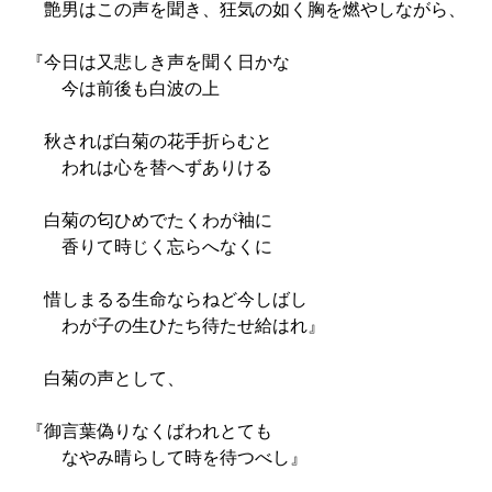
艶男はこの声を聞き、狂気の如く胸を燃やしながら、
『今日は又悲しき声を聞く日かな
今は前後も白波の上
秋されば白菊の花手折らむと
われは心を替へずありける
白菊の匂ひめでたくわが袖に
香りて時じく忘らへなくに
惜しまるる生命ならねど今しばし
わが子の生ひたち待たせ給はれ』
白菊の声として、
『御言葉偽りなくばわれとても
なやみ晴らして時を待つべし』