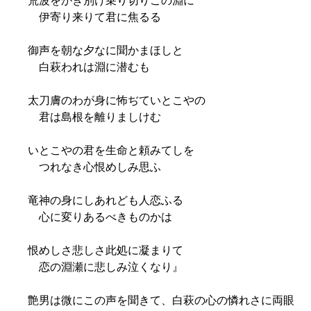
荒波をかき別け乗り切りこの淵に
伊寄り来りて君に焦るる
御声を朝な夕なに聞かまほしと
白萩われは淵に潜むも
太刀膚のわが身に怖ぢていとこやの
君は島根を離りましけむ
いとこやの君を生命と頼みてしを
つれなき心恨めしみ思ふ
竜神の身にしあれども人恋ふる
心に変りあるべきものかは
恨めしさ悲しさ此処に凝まりて
恋の淵瀬に悲しみ泣くなり』
艶男は微にこの声を聞きて、白萩の心の憐れさに両眼