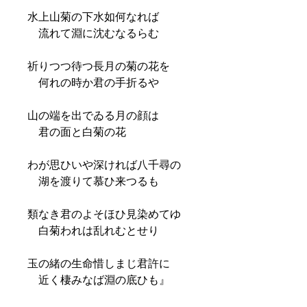
水上山菊の下水如何なれば
流れて淵に沈むなるらむ
祈りつつ待つ長月の菊の花を
何れの時か君の手折るや
山の端を出でゐる月の顔は
君の面と白菊の花
わが思ひいや深ければ八千尋の
湖を渡りて慕ひ来つるも
類なき君のよそほひ見染めてゆ
白菊われは乱れむとせり
玉の緒の生命惜しまじ君許に
近く棲みなば淵の底ひも』