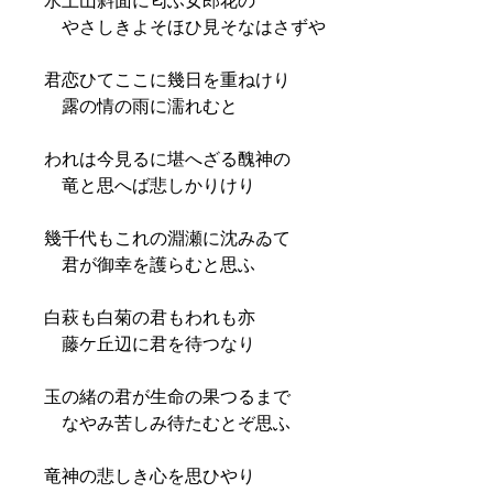
水上山斜面に匂ふ女郎花の
やさしきよそほひ見そなはさずや
君恋ひてここに幾日を重ねけり
露の情の雨に濡れむと
われは今見るに堪へざる醜神の
竜と思へば悲しかりけり
幾千代もこれの淵瀬に沈みゐて
君が御幸を護らむと思ふ
白萩も白菊の君もわれも亦
藤ケ丘辺に君を待つなり
玉の緒の君が生命の果つるまで
なやみ苦しみ待たむとぞ思ふ
竜神の悲しき心を思ひやり