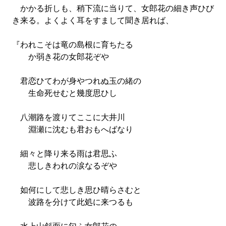
かかる折しも、稍下流に当りて、女郎花の細き声ひび
き来る。よくよく耳をすまして聞き居れば、
『われこそは竜の島根に育ちたる
か弱き花の女郎花ぞや
君恋ひてわが身やつれぬ玉の緒の
生命死せむと幾度思ひし
八潮路を渡りてここに大井川
淵瀬に沈むも君おもへばなり
細々と降り来る雨は君思ふ
悲しきわれの涙なるぞや
如何にして悲しき思ひ晴らさむと
波路を分けて此処に来つるも