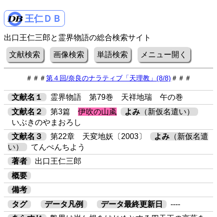
王仁ＤＢ
出口王仁三郎と霊界物語の総合検索サイト
文献検索
画像検索
単語検索
メニュー開く
＃＃＃
第４回/奈良のナラティブ「天理教」(8/8)
＃＃＃
文献名１
霊界物語 第79巻 天祥地瑞 午の巻
文献名２
第3篇
伊吹の山颪
よみ
（新仮名遣い）
いぶきのやまおろし
文献名３
第22章 天変地妖〔2003〕
よみ
（新仮名遣
い）
てんぺんちよう
著者
出口王仁三郎
概要
備考
タグ
データ凡例
データ最終更新日
----