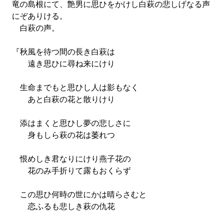
竜の島根にて、艶男に思ひをかけし白萩の悲しげなる声
にぞありける。
白萩の声。
『秋風を待つ間の長き白萩は
遠き思ひに尋ね来にけり
生命までもと思ひし人は影もなく
あと白萩の花と散りけり
添はまくと思ひし夢の悲しさに
身もしら萩の花は萎れつ
恨めしき君なりにけり燕子花の
花のみ手折りて露もおくらず
この思ひ何時の世にかは晴らさむと
恋ふるも悲しき萩の仇花