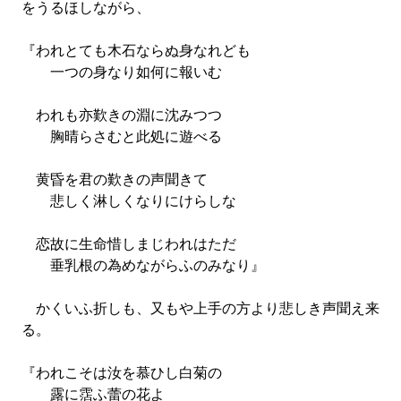
をうるほしながら、
『われとても木石ならぬ身なれども
一つの身なり如何に報いむ
われも亦歎きの淵に沈みつつ
胸晴らさむと此処に遊べる
黄昏を君の歎きの声聞きて
悲しく淋しくなりにけらしな
恋故に生命惜しまじわれはただ
垂乳根の為めながらふのみなり』
かくいふ折しも、又もや上手の方より悲しき声聞え来
る。
『われこそは汝を慕ひし白菊の
露に霑ふ蕾の花よ