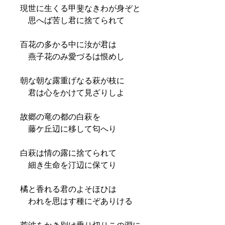
現世に生くる甲斐なきわが身ぞと
思へば苦し君に捨てられて
百花の多かる中に汝が君は
燕子花のみ愛づるは恨めし
朝な朝な露重げなる萩が枝に
君は心をかけて見ざりしよ
故郷の竜の都の白萩を
藤ケ丘辺に移して匂へり
白萩は情の露に捨てられて
細き生命を汀辺に保てり
橘と香れる君のよそほひは
われを思はす種にぞありける