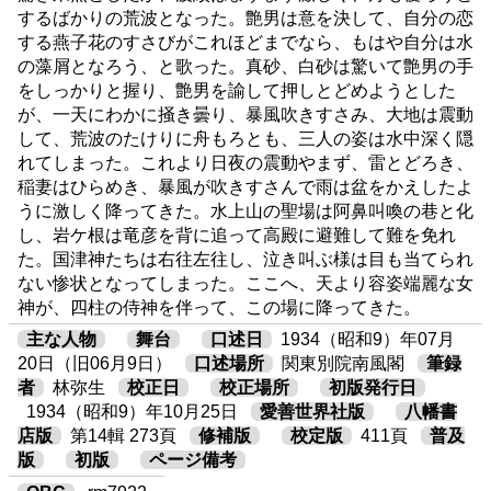
するばかりの荒波となった。艶男は意を決して、自分の恋
する燕子花のすさびがこれほどまでなら、もはや自分は水
の藻屑となろう、と歌った。真砂、白砂は驚いて艶男の手
をしっかりと握り、艶男を諭して押しとどめようとした
が、一天にわかに掻き曇り、暴風吹きすさみ、大地は震動
して、荒波のたけりに舟もろとも、三人の姿は水中深く隠
れてしまった。これより日夜の震動やまず、雷とどろき、
稲妻はひらめき、暴風が吹きすさんで雨は盆をかえしたよ
うに激しく降ってきた。水上山の聖場は阿鼻叫喚の巷と化
し、岩ケ根は竜彦を背に追って高殿に避難して難を免れ
た。国津神たちは右往左往し、泣き叫ぶ様は目も当てられ
ない惨状となってしまった。ここへ、天より容姿端麗な女
神が、四柱の侍神を伴って、この場に降ってきた。
主な人物
舞台
口述日
1934（昭和9）年07月
20日（旧06月9日）
口述場所
関東別院南風閣
筆録
者
林弥生
校正日
校正場所
初版発行日
1934（昭和9）年10月25日
愛善世界社版
八幡書
店版
第14輯 273頁
修補版
校定版
411頁
普及
版
初版
ページ備考