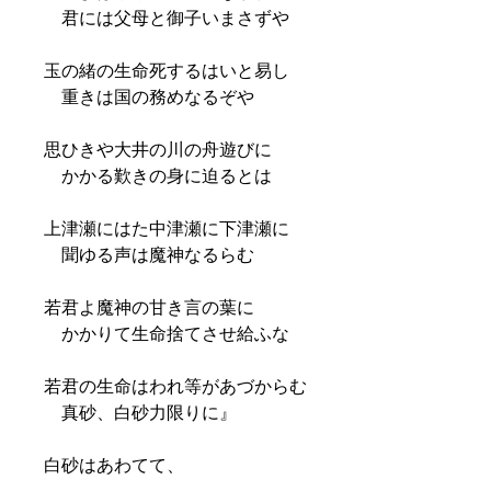
君には父母と御子いまさずや
玉の緒の生命死するはいと易し
重きは国の務めなるぞや
思ひきや大井の川の舟遊びに
かかる歎きの身に迫るとは
上津瀬にはた中津瀬に下津瀬に
聞ゆる声は魔神なるらむ
若君よ魔神の甘き言の葉に
かかりて生命捨てさせ給ふな
若君の生命はわれ等があづからむ
真砂、白砂力限りに』
白砂はあわてて、