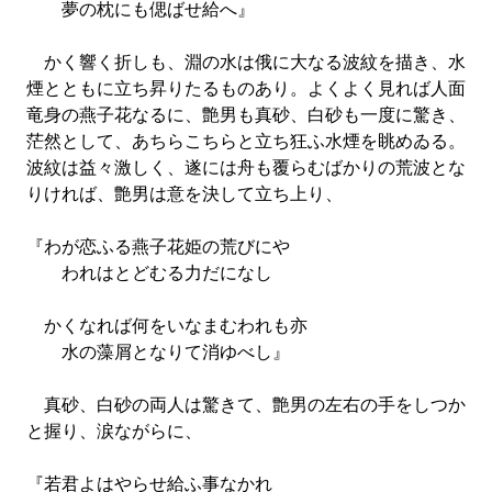
夢の枕にも偲ばせ給へ』
かく響く折しも、淵の水は俄に大なる波紋を描き、水
煙とともに立ち昇りたるものあり。よくよく見れば人面
竜身の燕子花なるに、艶男も真砂、白砂も一度に驚き、
茫然として、あちらこちらと立ち狂ふ水煙を眺めゐる。
波紋は益々激しく、遂には舟も覆らむばかりの荒波とな
りければ、艶男は意を決して立ち上り、
『わが恋ふる燕子花姫の荒びにや
われはとどむる力だになし
かくなれば何をいなまむわれも亦
水の藻屑となりて消ゆべし』
真砂、白砂の両人は驚きて、艶男の左右の手をしつか
と握り、涙ながらに、
『若君よはやらせ給ふ事なかれ