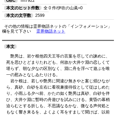
OBC
rm7922
本文のヒット件数
全 0 件/伊吹の山颪=0
本文の文字数
2599
その他の情報は霊界物語ネットの「インフォメーション」
欄を見て下さい
霊界物語ネット
本文
艶男は、岩ケ根他四天王等の言葉を尽しての諫めに、
死を思ひとどまりたれども、何故か大井ケ淵の恋しくて
堪らず、朝な夕なの区別なく、淵に舟を浮べて遊ぶを唯
一の慰みとなしゐたりける。
岩ケ根は、若しや艶男に間違ひ無きやと案じ煩ひなが
ら、真砂、白砂を左右に看視兼接待役として従はしめた
り。小雨ふる夕べ前、かたの如く艶男は真砂、白砂を伴
ひ、大井ケ淵に暫時の舟遊びを試みにける。黄昏の幕稍
迫らむとする折しも、不思議なるかな、微なる声何処と
もなく響き来るを、よくよく耳をすまして聞けば、以前