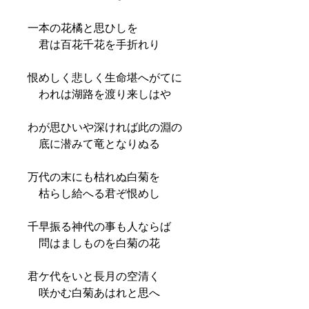
一本の花橘と思ひしを
君は百花千花を手折れり
恨めしく悲しく生命堪へがてに
われは湖路を渡り来しはや
わが思ひいや深ければ此の淵の
底に潜みて竜となりぬる
万代の末にも枯れぬ白菊を
枯らし給へる君ぞ恨めし
千早振る神代の事も人ならば
問はましものを白菊の花
君ケ代をいと長月の空清く
咲かむ白菊あはれと思へ