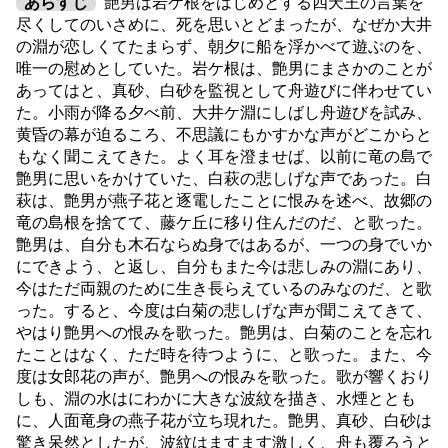
あらすじ
艶男は岩ケ根をはじめとする四天王の言葉を
尽くしてのいさめに、死を思いとどまったが、なぜか大井
の淵が恋しくてたまらず、朝夕に船を浮かべて遊ぶのを、
唯一の慰めとしていた。岩ケ根は、艶男にまさかのことが
あってはと、真砂、白砂を監視として舟遊びに伴わせてい
た。小雨が降る夕べ前、大井ケ淵にしばし舟遊びを試み、
黄昏の幕が迫るころ、不思議にもかすかな声がどこからと
もなく聞こえてきた。よく耳を澄ませば、以前に竜の島で
艶男に思いをかけていた、白萩の悲しげな声であった。白
萩は、艶男が燕子花と逐電したことに恨みを述べ、故郷の
竜の島根を捨てて、藤ケ丘に移り住んだのだ、と歌った。
艶男は、自分も木石ならぬ身ではあるが、一つの身でいか
にできよう、と返し、自分もまた今は悲しみの淵にあり、
今はただ両親のために生き長らえているのみなのだ、と歌
った。すると、今度は白菊の悲しげな声が聞こえてきて、
やはり艶男への恨みを歌った。艶男は、白菊のことを忘れ
たことはなく、ただ時を待つように、と歌った。また、今
度は女郎花の声が、艶男への恨みを歌った。歌が響くおり
しも、淵の水はにわかに大きな波紋を描き、水煙ととも
に、人面竜身の燕子花が立ち現れた。艶男、真砂、白砂は
驚き呆然としたが、波紋はますます激しく、舟も覆ろうと