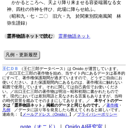
かかるところへ、天より降り来ませる容姿端麗なる女
神、四柱の侍神を伴ひ、此場に降らせ給ふ。
（昭和九・七・二〇 旧六・九 於関東別院南風閣 林
弥生謹録）
霊界物語ネットで読む
霊界物語ネット
凡例・更新履歴
王仁ＤＢ
（王仁三郎データベース）は Onido が運営しています。
／出口王仁三郎の著作物を始め、当サイト内にあるデータは基本的
にすべて、著作権保護期間が過ぎていますので、どうぞご自由にお
使いください。また保護期間内にあるものは、著作権法に触れない
範囲で使用しています。それに関しては自己責任でお使いくださ
い。／出口王仁三郎の著作物は明治～昭和初期に書かれたもので
す。現代においては差別用語と見なされる言葉もありますが、当時
の時代背景を鑑みてそのままにしてあります。／
本サイトのデー
タは「霊界物語ネット」掲載のデータと同じものです。
／
著作権
・
凡例
／データに誤り等を発見したら教えてくれると嬉しいです。
連絡先：【
メールアドレス（Onido）
】
／
プライバシーポリシー
note（オニド）
｜
Onido AI研究室
｜