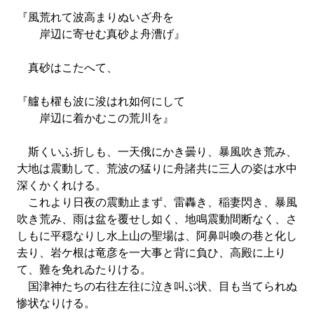
『風荒れて波高まりぬいざ舟を
岸辺に寄せむ真砂よ舟漕げ』
真砂はこたへて、
『艫も櫂も波に浚はれ如何にして
岸辺に着かむこの荒川を』
斯くいふ折しも、一天俄にかき曇り、暴風吹き荒み、
大地は震動して、荒波の猛りに舟諸共に三人の姿は水中
深くかくれける。
これより日夜の震動止まず、雷轟き、稲妻閃き、暴風
吹き荒み、雨は盆を覆せし如く、地鳴震動間断なく、さ
しもに平穏なりし水上山の聖場は、阿鼻叫喚の巷と化し
去り、岩ケ根は竜彦を一大事と背に負ひ、高殿に上り
て、難を免れゐたりける。
国津神たちの右往左往に泣き叫ぶ状、目も当てられぬ
惨状なりける。