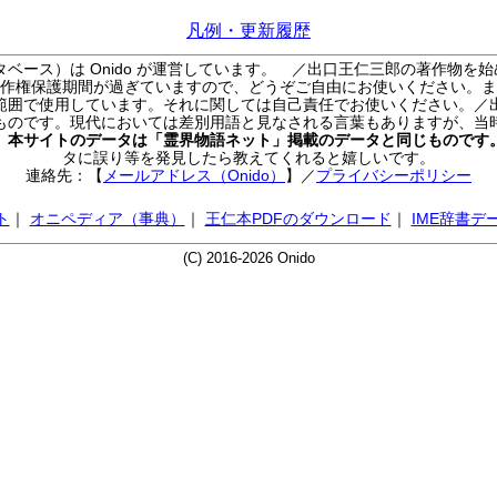
凡例・更新履歴
ベース）は Onido が運営しています。
／出口王仁三郎の著作物を始
作権保護期間が過ぎていますので、どうぞご自由にお使いください。ま
範囲で使用しています。それに関しては自己責任でお使いください。／
ものです。現代においては差別用語と見なされる言葉もありますが、当
／
本サイトのデータは「霊界物語ネット」掲載のデータと同じものです
タに誤り等を発見したら教えてくれると嬉しいです。
連絡先：【
メールアドレス（Onido）
】
／
プライバシーポリシー
ト
｜
オニペディア（事典）
｜
王仁本PDFのダウンロード
｜
IME辞書デ
(C) 2016-2026 Onido