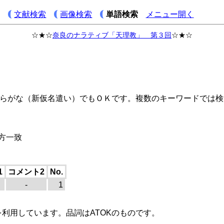
文献検索
画像検索
単語検索
メニュー開く
☆★☆
奈良のナラティブ「天理教」 第３回
☆★☆
らがな（新仮名遣い）でもＯＫです。複数のキーワードでは検
方一致
1
コメント2
No.
-
1
を利用しています。品詞はATOKのものです。