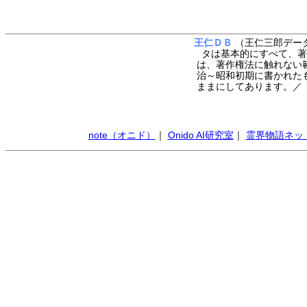
王仁ＤＢ
（王仁三郎データ
タは基本的にすべて、著
は、著作権法に触れない
治～昭和初期に書かれた
ままにしてあります。
note（オニド）
｜
Onido AI研究室
｜
霊界物語ネッ