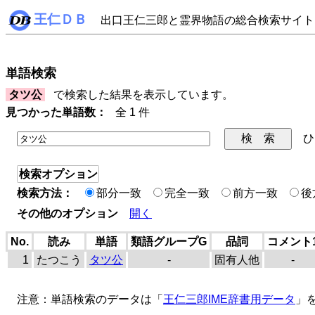
王仁ＤＢ
出口王仁三郎と霊界物語の総合検索サイト
単語検索
タツ公
で検索した結果を表示しています。
見つかった単語数：
全 1 件
ひ
検索オプション
検索方法：
部分一致
完全一致
前方一致
後
その他のオプション
開く
No.
読み
単語
類語グループG
品詞
コメント
1
たつこう
タツ公
-
固有人他
-
注意：単語検索のデータは「
王仁三郎IME辞書用データ
」