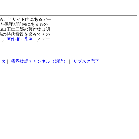
め、当サイト内にあるデー
た保護期間内にあるもの
出口王仁三郎の著作物は明
時の時代背景を鑑みてその
。
／
著作権
・
凡例
／デー
ータ
｜
霊界物語チャンネル（朗読）
｜
サブスク完了