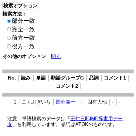
検索オプション
検索方法：
部分一致
完全一致
前方一致
後方一致
その他のオプション
開く
No.
読み
単語
類語グループG
品詞
コメント1
コメント2
1
こくぶぎいち
国分義一
-
固有人他
-
-
注意：単語検索のデータは「
王仁三郎IME辞書用デー
タ
」を利用しています。品詞はATOKのものです。