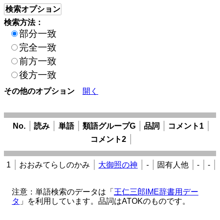
検索オプション
検索方法：
部分一致
完全一致
前方一致
後方一致
その他のオプション
開く
No.
読み
単語
類語グループG
品詞
コメント1
コメント2
1
おおみてらしのかみ
大御照の神
-
固有人他
-
-
注意：単語検索のデータは「
王仁三郎IME辞書用デー
タ
」を利用しています。品詞はATOKのものです。