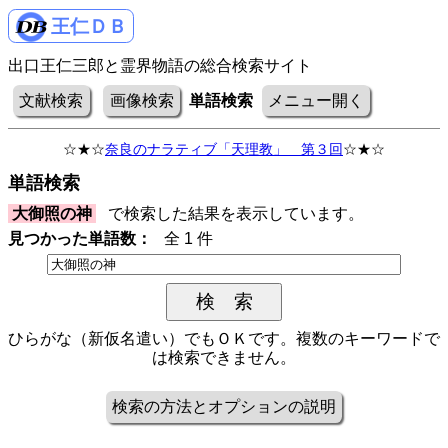
王仁ＤＢ
出口王仁三郎と霊界物語の総合検索サイト
文献検索
画像検索
単語検索
メニュー開く
☆★☆
奈良のナラティブ「天理教」 第３回
☆★☆
単語検索
大御照の神
で検索した結果を表示しています。
見つかった単語数：
全 1 件
ひらがな（新仮名遣い）でもＯＫです。複数のキーワードで
は検索できません。
検索の方法とオプションの説明