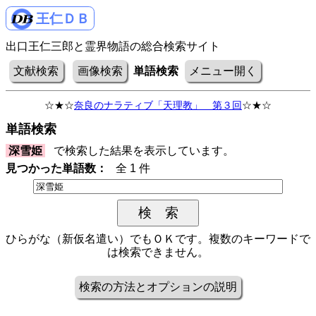
王仁ＤＢ
出口王仁三郎と霊界物語の総合検索サイト
文献検索
画像検索
単語検索
メニュー開く
☆★☆
奈良のナラティブ「天理教」 第３回
☆★☆
単語検索
深雪姫
で検索した結果を表示しています。
見つかった単語数：
全 1 件
ひらがな（新仮名遣い）でもＯＫです。複数のキーワードで
は検索できません。
検索の方法とオプションの説明