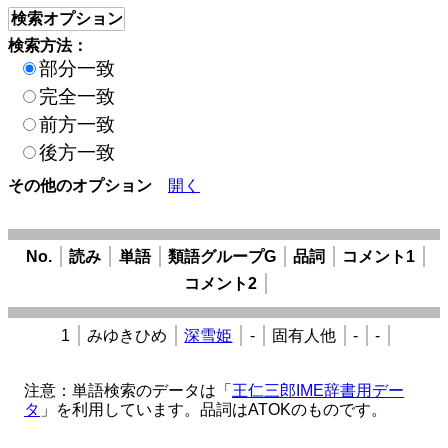
検索オプション
検索方法：
部分一致
完全一致
前方一致
後方一致
その他のオプション
開く
No.
読み
単語
類語グループG
品詞
コメント1
コメント2
1
みゆきひめ
深雪姫
-
固有人他
-
-
注意：単語検索のデータは「
王仁三郎IME辞書用デー
タ
」を利用しています。品詞はATOKのものです。