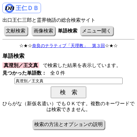
王仁ＤＢ
出口王仁三郎と霊界物語の総合検索サイト
文献検索
画像検索
単語検索
メニュー開く
☆★☆
奈良のナラティブ「天理教」 第３回
☆★☆
単語検索
真澄別／王文真
で検索した結果を表示しています。
見つかった単語数：
全 0 件
ひらがな（新仮名遣い）でもＯＫです。複数のキーワードで
は検索できません。
検索の方法とオプションの説明