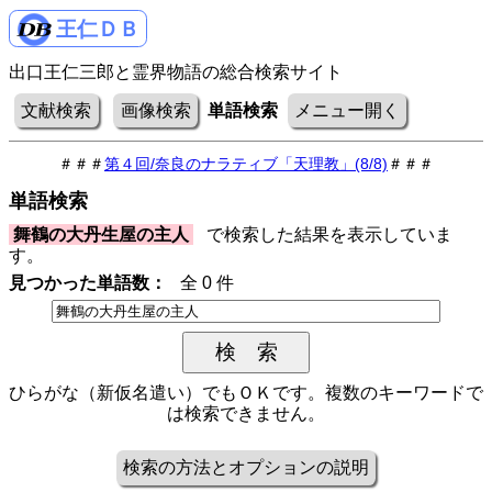
王仁ＤＢ
出口王仁三郎と霊界物語の総合検索サイト
文献検索
画像検索
単語検索
メニュー開く
＃＃＃
第４回/奈良のナラティブ「天理教」(8/8)
＃＃＃
単語検索
舞鶴の大丹生屋の主人
で検索した結果を表示していま
す。
見つかった単語数：
全 0 件
ひらがな（新仮名遣い）でもＯＫです。複数のキーワードで
は検索できません。
検索の方法とオプションの説明