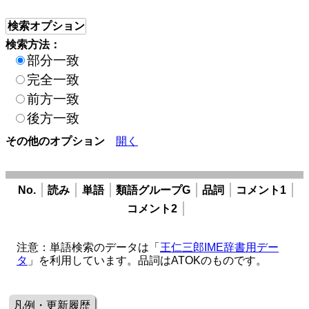
検索オプション
検索方法：
部分一致
完全一致
前方一致
後方一致
その他のオプション
開く
No.
読み
単語
類語グループG
品詞
コメント1
コメント2
注意：単語検索のデータは「
王仁三郎IME辞書用デー
タ
」を利用しています。品詞はATOKのものです。
凡例・更新履歴