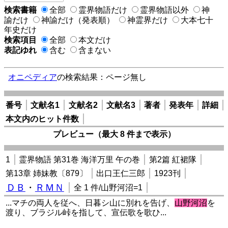
検索書籍
全部
霊界物語だけ
霊界物語以外
神
諭だけ
神諭だけ（発表順）
神霊界だけ
大本七十
年史だけ
検索項目
全部
本文だけ
表記ゆれ
含む
含まない
オニペディア
の検索結果：ページ無し
番号
文献名1
文献名2
文献名3
著者
発表年
詳細
本文内のヒット件数
プレビュー（最大 8 件まで表示）
1
霊界物語 第31巻 海洋万里 午の巻
第2篇 紅裙隊
第13章 姉妹教〔879〕
出口王仁三郎
1923刊
ＤＢ
・
ＲＭＮ
全 1 件/山野河沼=1
...マチの両人を従へ、日暮シ山に別れを告げ、
山野河沼
を
渡り、ブラジル峠を指して、宣伝歌を歌ひ...