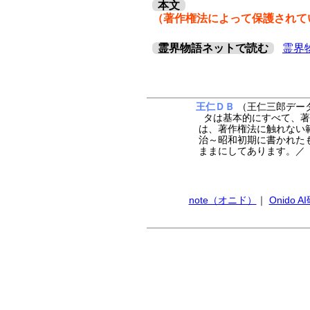
本文
（著作権法によって保護されて
霊界物語ネットで読む
霊界
王仁ＤＢ
（王仁三郎データ
タは基本的にすべて、著
は、著作権法に触れない
治～昭和初期に書かれた
ままにしてあります。
note（オニド）
｜
Onido 