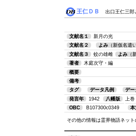
王仁ＤＢ
出口王仁三郎
文献名１
新月の光
文献名２
よみ
（新仮名遣
文献名３
蚊の雄雌
よみ
（
著者
木庭次守・編
概要
備考
タグ
データ凡例
デー
発言年
1942
八幡版
上巻 
OBC
B107300c0349
本
その他の情報は霊界物語ネット