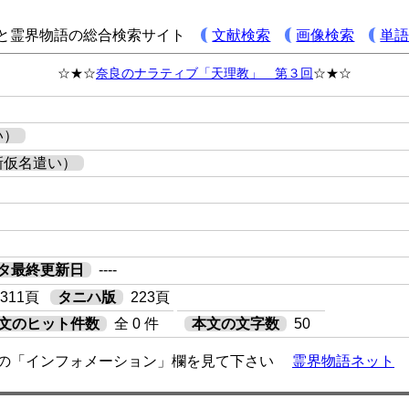
と霊界物語の総合検索サイト
文献検索
画像検索
単
☆★☆
奈良のナラティブ「天理教」 第３回
☆★☆
い）
新仮名遣い）
タ最終更新日
----
311頁
タニハ版
223頁
文のヒット件数
全 0 件
本文の文字数
50
の「インフォメーション」欄を見て下さい
霊界物語ネット