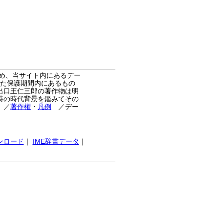
め、当サイト内にあるデー
た保護期間内にあるもの
出口王仁三郎の著作物は明
時の時代背景を鑑みてその
。
／
著作権
・
凡例
／デー
ンロード
｜
IME辞書データ
｜