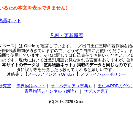
いるため本文を表示できません）
物語ネット
凡例・更新履歴
ベース）は Onido が運営しています。
／出口王仁三郎の著作物を始
作権保護期間が過ぎていますので、どうぞご自由にお使いください。ま
範囲で使用しています。それに関しては自己責任でお使いください。／
ものです。現代においては差別用語と見なされる言葉もありますが、当
／
本サイトのデータは「霊界物語ネット」掲載のデータと同じものです
タに誤り等を発見したら教えてくれると嬉しいです。
連絡先：【
メールアドレス（Onido）
】
／
プライバシーポリシー
AI研究室
｜
霊界物語ネット
｜
オニペディア（事典）
｜
王仁本PDFのダウ
霊界物語チャンネル（朗読）
｜
サブスク完了
(C) 2016-2026 Onido