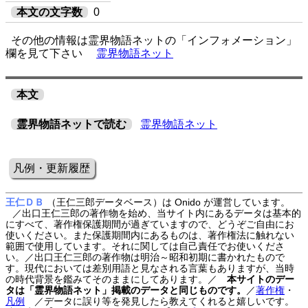
本文の文字数
0
その他の情報は霊界物語ネットの「インフォメーション」
欄を見て下さい
霊界物語ネット
本文
霊界物語ネットで読む
霊界物語ネット
凡例・更新履歴
王仁ＤＢ
（王仁三郎データベース）は Onido が運営しています。
／出口王仁三郎の著作物を始め、当サイト内にあるデータは基本的
にすべて、著作権保護期間が過ぎていますので、どうぞご自由にお
使いください。また保護期間内にあるものは、著作権法に触れない
範囲で使用しています。それに関しては自己責任でお使いくださ
い。／出口王仁三郎の著作物は明治～昭和初期に書かれたもので
す。現代においては差別用語と見なされる言葉もありますが、当時
の時代背景を鑑みてそのままにしてあります。／
本サイトのデー
タは「霊界物語ネット」掲載のデータと同じものです。
／
著作権
・
凡例
／データに誤り等を発見したら教えてくれると嬉しいです。