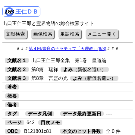
王仁ＤＢ
出口王仁三郎と霊界物語の総合検索サイト
文献検索
画像検索
単語検索
メニュー開く
＃＃＃
第４回/奈良のナラティブ「天理教」(8/8)
＃＃＃
文献名１
出口王仁三郎全集 第1巻 皇道編
文献名２
第8篇 瑞祥
よみ
（新仮名遣い）
文献名３
第8章 言霊の光
よみ
（新仮名遣い）
著者
概要
備考
タグ
データ凡例
データ最終更新日
----
ページ
642
目次メモ
OBC
B121801c81
本文のヒット件数
全 0 件