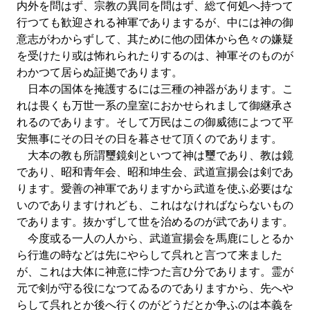
内外を問はず、宗教の異同を問はず、総て何処へ持つて
行つても歓迎される神軍でありまするが、中には神の御
意志がわからずして、其ために他の団体から色々の嫌疑
を受けたり或は怖れられたりするのは、神軍そのものが
わかつて居らぬ証拠であります。
日本の国体を掩護するには三種の神器があります。こ
れは畏くも万世一系の皇室におかせられまして御継承さ
れるのであります。そして万民はこの御威徳によつて平
安無事にその日その日を暮させて頂くのであります。
大本の教も所謂璽鏡剣といつて神は璽であり、教は鏡
であり、昭和青年会、昭和坤生会、武道宣揚会は剣であ
ります。愛善の神軍でありますから武道を使ふ必要はな
いのでありますけれども、これはなければならないもの
であります。抜かずして世を治めるのが武であります。
今度或る一人の人から、武道宣揚会を馬鹿にしとるか
ら行進の時などは先にやらして呉れと言つて来ました
が、これは大体に神意に悖つた言ひ分であります。霊が
元で剣が守る役になつてゐるのでありますから、先へや
らして呉れとか後へ行くのがどうだとか争ふのは本義を