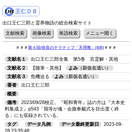
王仁ＤＢ
出口王仁三郎と霊界物語の総合検索サイト
文献検索
画像検索
単語検索
メニュー開く
＃＃＃
第４回/奈良のナラティブ「天理教」(8/8)
＃＃＃
文献名１
出口王仁三郎全集 第5巻 言霊解・其他
文献名２
【随筆・其他】
よみ
（新仮名遣い）
文献名３
危機迫る
よみ
（新仮名遣い）
著者
出口王仁三郎
概要
備考
2023/09/28校正。『昭和青年』誌の方は『大本史
料集成２』p543「我等が魂・会旗奉戴式を目出度く終
る」にも収録されている。
タグ
データ凡例
データ最終更新日
2023-09-
28 23:35:48