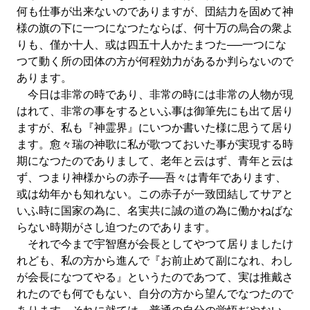
何も仕事が出来ないのでありますが、団結力を固めて神
様の旗の下に一つになつたならば、何十万の烏合の衆よ
りも、僅か十人、或は四五十人かたまつた──一つにな
つて動く所の団体の方が何程効力があるか判らないので
あります。
今日は非常の時であり、非常の時には非常の人物が現
はれて、非常の事をするといふ事は御筆先にも出て居り
ますが、私も『神霊界』にいつか書いた様に思うて居り
ます。愈々瑞の神歌に私が歌つておいた事が実現する時
期になつたのでありまして、老年と云はず、青年と云は
ず、つまり神様からの赤子──吾々は青年であります、
或は幼年かも知れない。この赤子が一致団結してサアと
いふ時に国家の為に、名実共に誠の道の為に働かねばな
らない時期がさし迫つたのであります。
それで今まで宇智麿が会長としてやつて居りましたけ
れども、私の方から進んで『お前止めて副になれ、わし
が会長になつてやる』というたのであつて、実は推戴さ
れたのでも何でもない、自分の方から望んでなつたので