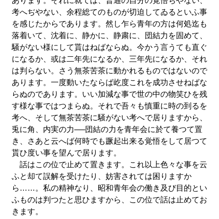
あります。それに就ては、普通の自分の覚悟ぢやない、
考へぢやない、余程総てのものが切迫してゐるといふ事
を感じたからであります。然し乍ら青年の方は何処迄も
落着いて、沈着に、静かに、静粛に、団結力を固めて、
騒がない様にして貰はねばならぬ。今かう言うても直ぐ
になるか、或は二年先になるか、三年先になるか、それ
は判らない。さう無茶苦茶に動かれるものではないので
あります。一度動いたならば屹度これを成功させねばな
らぬのであります。いい加減な事で世の中の物笑ひを残
す様な事ではつまらぬ。それで吾々も慎重に時の到るを
考へ、そして無茶苦茶に騒がない考へで居りますから、
兎に角、内実の力──団結の力を青年会に於て養つて置
き、さあと云へば何時でも蹶起出来る覚悟をして居つて
貰ひ度い事を望んで居ります。
話はこの位で止めて置きます。これ以上色々な事を云
ふと却て誤解を受けたり、妨害されては困りますか
ら……。私の精神なり、昭和青年会の働き及び目的とい
ふものは判つたと思ひますから、この位で話は止めてお
きます。