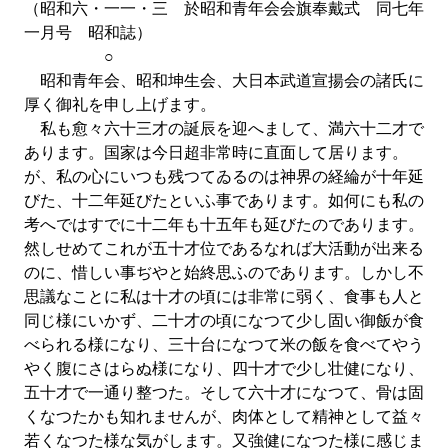
（昭和六・一一・三 於昭和青年会会旗奉戴式 同七年
一月号 昭和誌）
○
昭和青年会、昭和坤生会、大日本武道宣揚会の諸氏に
厚く御礼を申し上げます。
私も愈々六十三才の誕辰を迎へまして、満六十二才で
あります。国家は今日超非常時に直面して居ります。
が、私の心にいつも残つてゐるのは神界の経綸が十年延
びた、十二年延びたといふ事であります。如何にも私の
考へではすでに十二年も十五年も延びたのであります。
然しせめてこれが五十才位であるなれば大活動が出来る
のに、惜しい事ぢやと始終思ふのであります。しかし不
思議なことに私は十才の頃には非常に弱く、食事も人と
同じ様にいかず、二十才の頃になつて少し固い御飯が食
べられる様になり、三十台になつて米の飯を食べてやう
やく腹にさはらぬ様になり、四十才で少し壮健になり、
五十才で一通り整つた。そして六十才になつて、骨は固
くなつたかも知れませんが、肉体として精神として益々
若くなつた様な気がします。又強健になつた様に感じま