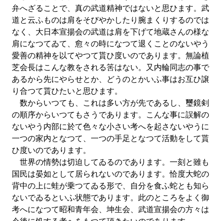
弁へざることで、真の武道精神ではないと思ひます。武
道と云ふものは肩をそびやかしたり腕まくりするのでは
なく、大日本宣揚会の武道は肩を下げて地蔵さんの様な
肩になつてゐて、愈々の時になつて退くことのないやう
愛善の精神を以てやつて貰ひ度いのであります。無論植
芝会長はこんな教をされる筈はない。又内輪同志の事で
あるから先にやらせとか、どうのとかいふ事はお互ひ譲
り合つて貰ひたいと思ひます。
数からいつても、これは多い方が先であるし、璽鏡剣
の順序からいつてもさうであります。こんな事に誤解の
ないやう内部に於て色々な小さい考へを起さないやうに
一つの家内となつて、一つの手足となつて活動をして貰
ひ度いのであります。
世界の情勢は切迫してゐるのであります。一刻と雖も
国民は晏如として居られないのであります。恰度大蛇の
背中の上に蛙が乗つてゐる形で、自分を食ふ蛇とも知ら
ないでゐるといふ状態であります。此のところをよく御
考へになつて昭和青年会、坤生会、武道宣揚会の方々は