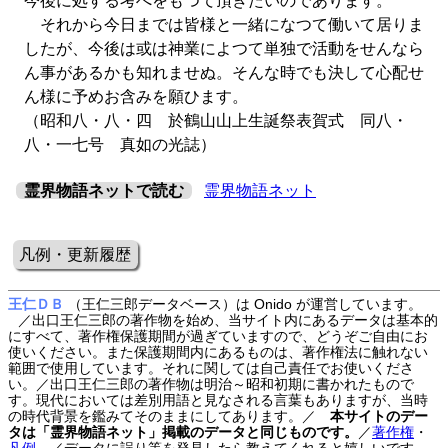
今後に処する考へをもつて頂きたいのであります。
それから今日までは皆様と一緒になつて働いて居りま
したが、今後は或は神業によつて単独で活動をせんなら
ん事があるかも知れませぬ。そんな時でも決して心配せ
ん様に予めお含みを願ひます。
（昭和八・八・四 於鶴山山上生誕祭表賀式 同八・
八・一七号 真如の光誌）
霊界物語ネットで読む
霊界物語ネット
凡例・更新履歴
王仁ＤＢ
（王仁三郎データベース）は Onido が運営しています。
／出口王仁三郎の著作物を始め、当サイト内にあるデータは基本的
にすべて、著作権保護期間が過ぎていますので、どうぞご自由にお
使いください。また保護期間内にあるものは、著作権法に触れない
範囲で使用しています。それに関しては自己責任でお使いくださ
い。／出口王仁三郎の著作物は明治～昭和初期に書かれたもので
す。現代においては差別用語と見なされる言葉もありますが、当時
の時代背景を鑑みてそのままにしてあります。／
本サイトのデー
タは「霊界物語ネット」掲載のデータと同じものです。
／
著作権
・
凡例
／データに誤り等を発見したら教えてくれると嬉しいです。