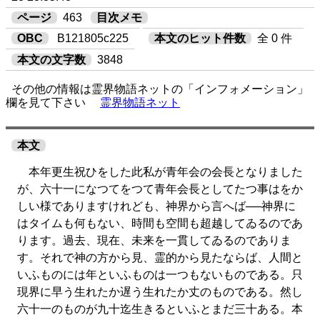
ページ
463
目次メモ
OBC
B121805c225
本文のヒット件数
全 0 件
本文の文字数
3848
その他の情報は霊界物語ネットの「インフォメーション」
欄を見て下さい
霊界物語ネット
本文
本年更生祝ひをした此私が青年会の会長となりました
が、六十一になつてをつて青年会長としてたつ事はをか
しい様でありますけれども、神界から言へば──神界に
はタイムも何もない、時間も空間も超越してゐるのであ
ります。過去、現在、未来を一貫してゐるのでありま
す。それで神の方から見、霊的から見たならば、人間と
いふものには年といふものは一つもないものである。只
現界に早う生れたか遅う生れたか丈のものである。然し
六十一のものが九十迄生きるといふとまだ三十ある。本