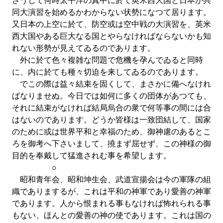
さうして何時太平洋の真中に於て英米西大国と日本が共
同大演習を始めるかわからない状勢になつて居ります。
又日本の上空に於て、防空或は空中戦の大演習を、英米
西大国やある巨大なる国とやらなければならないかも知
れない形勢が見えてゐるのであります。
外に於て色々複雑な問題で危機を孕んでゐると同時
に、内に於ても種々切迫を来してゐるのであります。
でこの際は益々結束を固くして、まさかに備へなけれ
ばなりませぬ。今日では如何に多くの団体があつても、
それに結束がなければ結局烏合の衆で何等事の間には合
はないのであります。どうか皆様は一致団結して、国家
のために或は世界平和と幸福のため、御神慮のあるとこ
ろを御考へ下さいまして、撓まず屈せず、この神様の御
目的を奉戴して猛進されむ事を希望します。
○
昭和青年会、昭和坤生会、武道宣揚会は今の軍隊の組
織でありまするが、これは平和の神軍であり愛善の神軍
であります。人から恨まれる事もなければ怖れられる事
もない、ほんとの愛善の神の使であります。これは国の