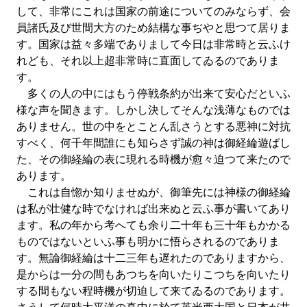
して、非常にこれは国家の前途についてのみならず、会
員諸氏及び世間大方のため結構な事ぢやと思つて居りま
す。国家は益々多端でありまして今日は非常時と云ふけ
れども、それ以上超非常時に直面してゐるのでありま
す。
多くの人の中にはもう停戦条約が出来て安心だといふ
様な声を聞きます。しかし決してそんな浅薄なものでは
ありません。世の中をとことん乱さうとする悪神に対抗
すべく、何千年間誰にも知らさず誠の神は御経綸遊ばし
た、その御経綸の表に現れる時機が愈々迫つて来たので
あります。
これは自惚か知りませぬが、御筆先には神様の御経綸
は私が壮健な時でなければ出来ぬと云ふ事が書いてあり
ます。私の年から考へても余り二十年も三十年もかかる
ものではないといふ事も明かに悟らされるのでありま
す。無論御経綸は十二三年も遅れたのでありますから、
是からは一分の間もあつちを向いたりこつちを向いたり
する間もない程時機が切迫して来てゐるのであります。