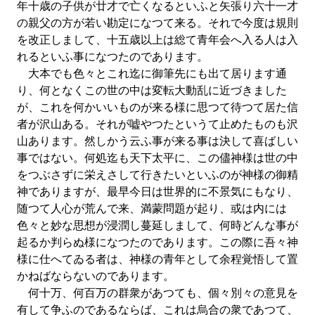
年十歳の子供が廿才で亡くなるといふと矢張り六十一才
の親父の方が若い勘定になつて来る。それで今度は規則
を改正しまして、十五歳以上は総て青年会へ入る人は入
れるといふ事になつたのであります。
大本でも色々とこれ迄に御筆先にも出て居ります通
り、何となくこの世の中は変転大動乱に近づきました
が、これを何かいいものが来る様に思つて待つて居た信
者が沢山ある。それが嘘やつたというて止めたものも沢
山あります。然しかう云ふ事が来る事は決して喜ばしい
事ではない。何処迄も天下太平に、この儘神様は世の中
をつぶさずに栄えさして行きたいといふのが神様の御精
神でありますが、最早今日は世界的に不景気にもなり、
随つて人心が荒んで来、満蒙問題が起り、或は内には
色々と妙な思想が浸潤し蔓延しまして、何時どんな事が
起るか判らぬ様になつたのであります。この際に吾々神
様に仕へてゐる者は、神様の青年として余程覚悟して置
かねばならないのであります。
何十万、何百万の群衆があつても、個々別々の意見を
有して争ふのであるならば、これは烏合の衆であつて、