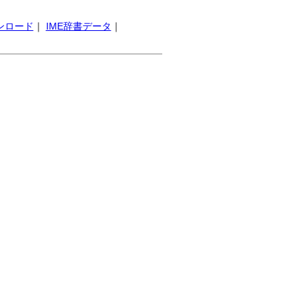
ンロード
｜
IME辞書データ
｜