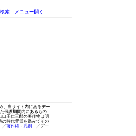
語検索
メニュー開く
め、当サイト内にあるデー
た保護期間内にあるもの
出口王仁三郎の著作物は明
時の時代背景を鑑みてその
。
／
著作権
・
凡例
／デー