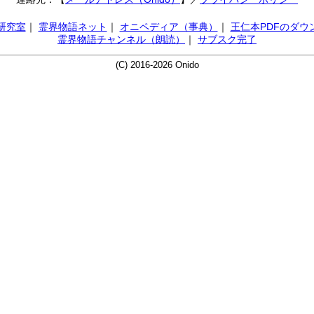
AI研究室
｜
霊界物語ネット
｜
オニペディア（事典）
｜
王仁本PDFのダウ
霊界物語チャンネル（朗読）
｜
サブスク完了
(C) 2016-2026 Onido