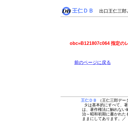
王仁ＤＢ
出口王仁三郎
obc=B121807c064 
前のページに戻る
王仁ＤＢ
（王仁三郎データ
タは基本的にすべて、著
は、著作権法に触れない
治～昭和初期に書かれた
ままにしてあります。