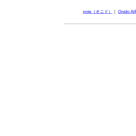
note（オニド）
｜
Onido 