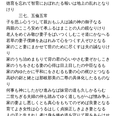
徳育を忘れて智育におぼれたる報いは地上の乱れとなり
けり
三七、五倫五常
子を思ふ心うつして親おもふ人は誠の神の御子なる
両親のこころ安めて孝ふるはまことの人の鏡なりけり
老人をめぐみ敬ひ妻子をばいつくしむこそ道にかなへる
若草の妻子僕婢をあはれみて心をつくす人ぞひとなる
家のこと妻にまかせて世のために尽くすは夫の誠なりけ
り
家のうち治めまもりて背の君の心いやさむ妻ぞかしこき
家のうちをさむる妻の心得は目上目したの中臣なるも
家の内ゆたかに平和にをさむるも妻の心の梶ひとつなる
高砂の尉と姥とは那岐那美の二尊の具体化したるものな
り
何事も神にしたがひ進みなば妹背の道も久しかるらむ
二世ちぎる夫婦の仲も踏みてゆく道しちがへば憎み争ふ
家の妻よし悪しくとも真心をもちてのぞめば良妻となる
育てよき女性は心うるはしく貞操正しきよき妻となる
人の子と生まれし者は身を修め道を守りて親をあらはせ