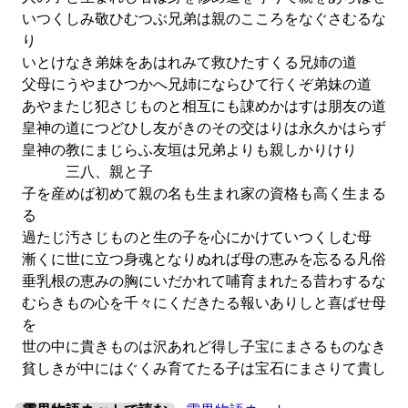
いつくしみ敬ひむつぶ兄弟は親のこころをなぐさむるな
り
いとけなき弟妹をあはれみて救ひたすくる兄姉の道
父母にうやまひつかへ兄姉にならひて行くぞ弟妹の道
あやまたじ犯さじものと相互にも諌めかはすは朋友の道
皇神の道につどひし友がきのその交はりは永久かはらず
皇神の教にまじらふ友垣は兄弟よりも親しかりけり
三八、親と子
子を産めば初めて親の名も生まれ家の資格も高く生まる
る
過たじ汚さじものと生の子を心にかけていつくしむ母
漸くに世に立つ身魂となりぬれば母の恵みを忘るる凡俗
垂乳根の恵みの胸にいだかれて哺育まれたる昔わするな
むらきもの心を千々にくだきたる報いありしと喜ばせ母
を
世の中に貴きものは沢あれど得し子宝にまさるものなき
貧しきが中にはぐくみ育てたる子は宝石にまさりて貴し