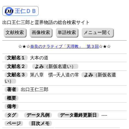
王仁ＤＢ
出口王仁三郎と霊界物語の総合検索サイト
文献検索
画像検索
単語検索
メニュー開く
☆★☆
奈良のナラティブ「天理教」 第３回
☆★☆
文献名１
大本の道
文献名２
よみ
（新仮名遣い）
文献名３
第八章 慣─天人道の常
よみ
（新仮名遣
い）
著者
出口王仁三郎
概要
備考
タグ
データ凡例
データ最終更新日
----
ページ
目次メモ