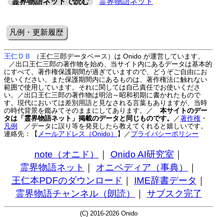
霊界物語ネットで読む
霊界物語ネット
凡例・更新履歴
王仁ＤＢ
（王仁三郎データベース）は Onido が運営しています。
／出口王仁三郎の著作物を始め、当サイト内にあるデータは基本的
にすべて、著作権保護期間が過ぎていますので、どうぞご自由にお
使いください。また保護期間内にあるものは、著作権法に触れない
範囲で使用しています。それに関しては自己責任でお使いくださ
い。／出口王仁三郎の著作物は明治～昭和初期に書かれたもので
す。現代においては差別用語と見なされる言葉もありますが、当時
の時代背景を鑑みてそのままにしてあります。／
本サイトのデー
タは「霊界物語ネット」掲載のデータと同じものです。
／
著作権
・
凡例
／データに誤り等を発見したら教えてくれると嬉しいです。
連絡先：【
メールアドレス（Onido）
】
／
プライバシーポリシー
note（オニド）
｜
Onido AI研究室
｜
霊界物語ネット
｜
オニペディア（事典）
｜
王仁本PDFのダウンロード
｜
IME辞書データ
｜
霊界物語チャンネル（朗読）
｜
サブスク完了
(C) 2016-2026 Onido