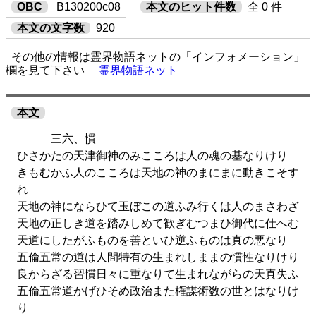
OBC
B130200c08
本文のヒット件数
全 0 件
本文の文字数
920
その他の情報は霊界物語ネットの「インフォメーション」
欄を見て下さい
霊界物語ネット
本文
三六、慣
ひさかたの天津御神のみこころは人の魂の基なりけり
きもむかふ人のこころは天地の神のまにまに動きこそす
れ
天地の神にならひて玉ぼこの道ふみ行くは人のまさわざ
天地の正しき道を踏みしめて歓ぎむつまひ御代に仕へむ
天道にしたがふものを善といひ逆ふものは真の悪なり
五倫五常の道は人間特有の生まれしままの慣性なりけり
良からざる習慣日々に重なりて生まれながらの天真失ふ
五倫五常道かげひそめ政治また権謀術数の世とはなりけ
り