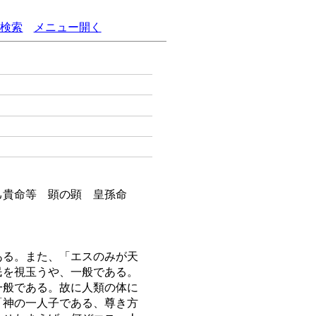
語検索
メニュー開く
己貴命等 顕の顕 皇孫命
ある。また、「エスのみが天
民を視玉うや、一般である。
一般である。故に人類の体に
「神の一人子である、尊き方