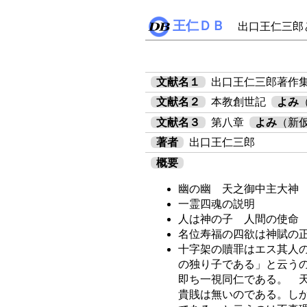
王仁ＤＢ
出口王仁三郎
文献名１
出口王仁三郎著作
文献名２
本教創世記
よみ
文献名３
第八章
よみ
（新
著者
出口王仁三郎
概要
幽の幽 天之御中主大神
一霊四魂の説明
人は神の子 人間の使命
名位寿福の四欲は神賦の
十字架の贖罪はエス其人
の独り子である」と云う
即ち一視同仁である。 
貴賎は無いのである。し