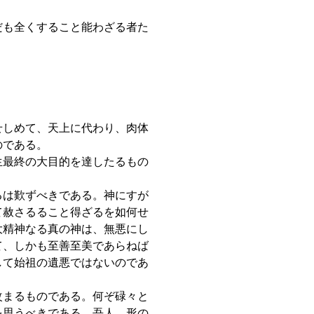
だも全くすること能わざる者た
せしめて、天上に代わり、肉体
のである。
生最終の大目的を達したるもの
るは歎ずべきである。神にすが
て赦さるること得ざるを如何せ
大精神なる真の神は、無悪にし
て、しかも至善至美であらねば
して始祖の遺悪ではないのであ
改まるものである。何ぞ碌々と
を思うべきである。吾人、形の