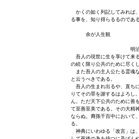
かくの如く列記してみれば、
る事を、知り得らるるのであ
余が人生観
明治三十七年一
吾人の現世に生を享けて来る
の続く限り公共のために尽く
また吾人の主人公たる霊魂な
と云うべきである。
吾人の生まれ出るや、直ちに
りてその罪を謝するはよろし
ん。ただ天下公共のために善
て至善至美である。その大精
ならぬ。裔孫千百中において
る。
神典にいわゆる「改言」は、
して死後の為を待つに及ばん