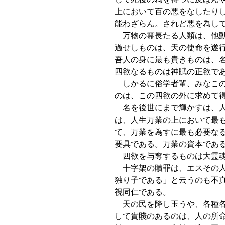
上において百の悪をなしたり
能わざらん。されど悪を為し
万物の霊長たる人類は、他動
過せしものは、天の使命を遂
吾人の身に最も貴きものは、
四欲なるものは神賦の正欲で
しかるに俗学者輩、みなこの
のは、この四欲の外に求めて
名を後世にまで輝かすは、人
は、人生万業の上において最
て、万業を為すに最も必要な
要具である。万業の資本であ
四欲を与奪するものは大霊魂
十字架の贖罪は、エスその人
独り子である」と云うのも不
視同仁である。
天の民を降し玉うや、各種各
して貴賤のあるのは、人の所