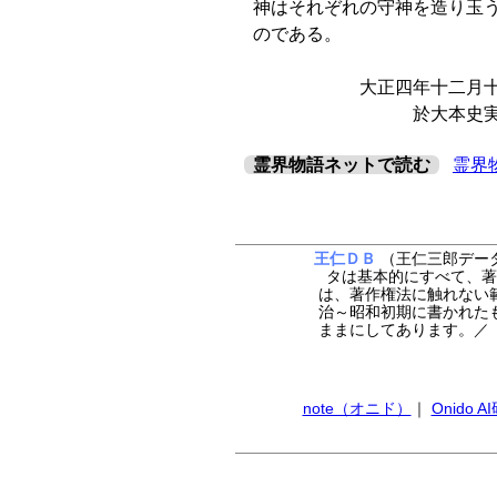
神はそれぞれの守神を造り玉
のである。
大正四年十二月十
於大本史実課 成
霊界物語ネットで読む
霊界
王仁ＤＢ
（王仁三郎データ
タは基本的にすべて、著
は、著作権法に触れない
治～昭和初期に書かれた
ままにしてあります。
note（オニド）
｜
Onido 