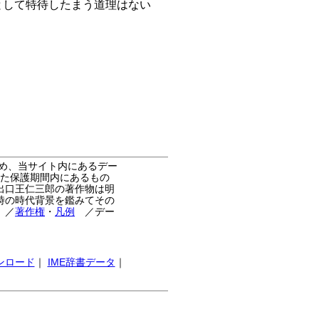
として特待したまう道理はない
め、当サイト内にあるデー
た保護期間内にあるもの
出口王仁三郎の著作物は明
時の時代背景を鑑みてその
。
／
著作権
・
凡例
／デー
ンロード
｜
IME辞書データ
｜