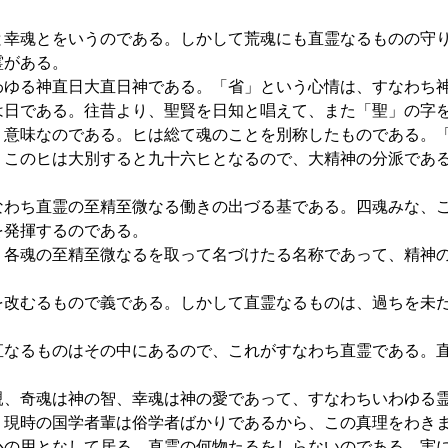
幸魂とをいうのである。しかして荒魂にも直霊なるものの守
霊がある。
ゆる神直日大直日神である。「省」という心情は、すなわち
日である。往昔より、聖賢を日知と唱えて、また「聖」の字
う意味なのである。ヒは総て魂のことを別称したものである。
。このヒは大別すると九十六ヒとなるので、大精神の分派であ
わち直霊の至精至微なる働きの出づる基である。四魂みな、
を発揮するのである。
各魂の至精至微なるを取って名づけたる名称であって、精神
改むるもので義である。しかして直霊なるものは、過ちを未
なるものはその中にあるので、これがすなわち直霊である。
、奇魂は神の智、幸魂は神の愛であって、すなわちいわゆる
。現時の国学者輩は俗学者ばかりであるから、この真理をわき
心の用となして居る。直霊の何物たるをしらないのである。実