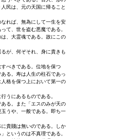
き人民は、元の天国に帰ること
のなれば、無為にして一生を安
あって、世を盗む悪魔である。
のは、大霊魂である。故にこの
居るが、何ぞそれ、身に貴きも
欲すべきである。位地を保つ
である。寿は人生の柱石であっ
は人格を保つ上において第一の
に行うにあるものである。
である。また「エスのみが天の
視玉うや、一般である。即ち一
体に貴賤は無いのである。しか
る」というのは不真理である。