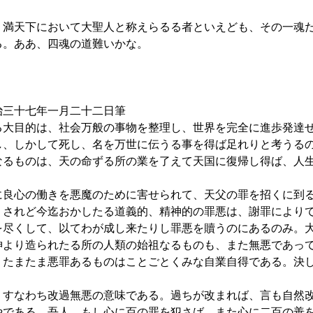
満天下において大聖人と称えらるる者といえども、その一魂
る。ああ、四魂の道難いかな。
月二十二日筆
大目的は、社会万般の事物を整理し、世界を完全に進歩発達
し、しかして死し、名を万世に伝うる事を得ば足れりと考うる
るものは、天の命ずる所の業を了えて天国に復帰し得ば、人
良心の働きを悪魔のために害せられて、天父の罪を招くに到
。されど今迄おかしたる道義的、精神的の罪悪は、謝罪により
を尽くして、以てわが成し来たりし罪悪を贖うのにあるのみ。
神より造られたる所の人類の始祖なるものも、また無悪であっ
、たまたま悪罪あるものはことごとくみな自業自得である。決
すなわち改過無悪の意味である。過ちが改まれば、言も自然
やである。吾人、もし心に百の罪を犯さば、また心に二百の善