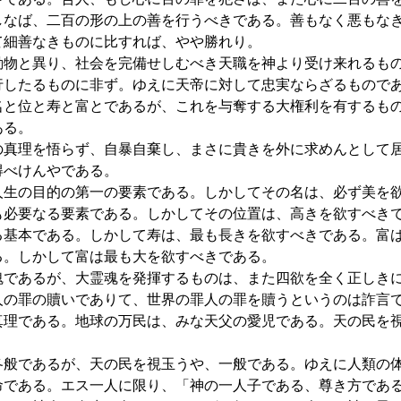
しなば、二百の形の上の善を行うべきである。善もなく悪もな
て細善なきものに比すれば、やや勝れり。
物と異り、社会を完備せしむべき天職を神より受け来れるも
行したるものに非ず。ゆえに天帝に対して忠実ならざるもので
名と位と寿と富とであるが、これを与奪する大権利を有するも
ある。
真理を悟らず、自暴自棄し、まさに貴きを外に求めんとして
得べけんやである。
生の目的の第一の要素である。しかしてその名は、必ず美を
も必要なる要素である。しかしてその位置は、高きを欲すべき
る基本である。しかして寿は、最も長きを欲すべきである。富
る。しかして富は最も大を欲すべきである。
であるが、大霊魂を発揮するものは、また四欲を全く正しき
の罪の贖いでありて、世界の罪人の罪を贖うというのは詐言
真理である。地球の万民は、みな天父の愛児である。天の民を
般であるが、天の民を視玉うや、一般である。ゆえに人類の
命である。エス一人に限り、「神の一人子である、尊き方であ