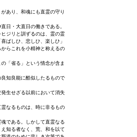
りがあり、和魂にも直霊の守り
神直日・大直日の働きである。
をヒジリと訓ずるのは、霊の霊
「喜ばしひ、悲しひ、楽しひ」
るからこれを小精神と称えるの
この「省る」という情念が含ま
の良知良能に酷似したるもので
だ発生せざる以前において消失
直霊なるものは、時に非るもの
霊魂である。しかして直霊なる
まえ知る者なく、荒、和を以て
に斯道のために悲しき次第であ