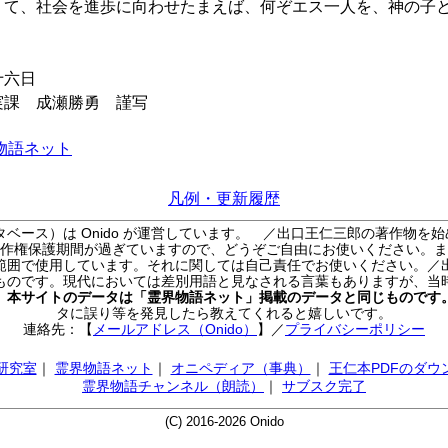
うて、社会を進歩に向わせたまえば、何ぞエス一人を、神の子
六日
瀬勝勇 謹写
物語ネット
凡例・更新履歴
ベース）は Onido が運営しています。
／出口王仁三郎の著作物を始
作権保護期間が過ぎていますので、どうぞご自由にお使いください。ま
範囲で使用しています。それに関しては自己責任でお使いください。／
ものです。現代においては差別用語と見なされる言葉もありますが、当
／
本サイトのデータは「霊界物語ネット」掲載のデータと同じものです
タに誤り等を発見したら教えてくれると嬉しいです。
連絡先：【
メールアドレス（Onido）
】
／
プライバシーポリシー
AI研究室
｜
霊界物語ネット
｜
オニペディア（事典）
｜
王仁本PDFのダウ
霊界物語チャンネル（朗読）
｜
サブスク完了
(C) 2016-2026 Onido