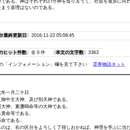
理である。神はそれぞれの守神を造り玉うて、社会を進歩に向
たまう道理はないのである。
タ最終更新日
2016-11-22 05:08:45
のヒット件数
全 0 件
本文の文字数
3363
の「インフォメーション」欄を見て下さい
霊界物語ネット
月二十日
御中主大神、及び別天神である。
大神、素盞嗚命等の大神である。
貴命等である。
命である。
のは、右の区分をよろしく了得しおかねば、神理を学ぶに当