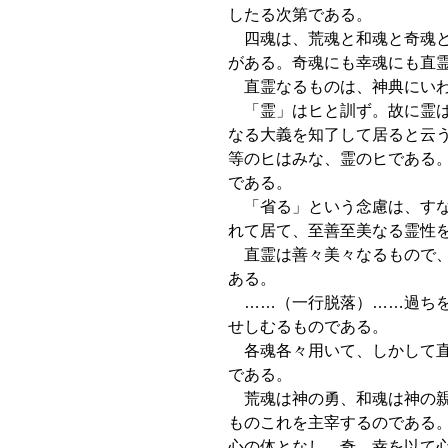
したる次第である。
四魂は、荒魂と和魂と奇魂と
がある。奇魂にも幸魂にも直
直霊なるものは、神典にいわ
「霊」はヒと訓ず。故に霊は
なる大義を知了して居ると云
等のヒはみな、霊のヒである
である。
「省る」という念慮は、すな
れて居て、至善至美なる霊性
直霊は善々美々なるもので、
ある。
……（一行脱落）……過ちを
せしむるものである。
各魂各々用いて、しかして直
である。
荒魂は神の勇、和魂は神の親
ものこれを主宰するのである
心の体となし、奇、幸を以て