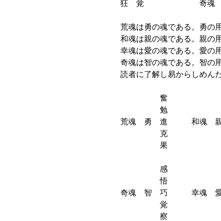
狂 覚 奇魂 
荒魂は勇の魂である。勇の用
和魂は親の魂である。親の用
幸魂は愛の魂である。愛の用
奇魂は智の魂である。智の用
読者に了解し易からしめんた
奮 
勉 
荒魂 勇 進 和魂 親
克 
果 
感 
悟 
奇魂 智 巧 幸魂 愛
覚 
察 