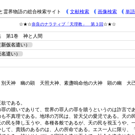
と霊界物語の総合検索サイト
文献検索
画像検索
単
☆★☆
奈良のナラティブ「天理教」 第３回
☆★☆
集 第1巻 神と人間
（新仮名遣い）
仮名遣い）
 別天神 幽の顕 天照大神、素盞嗚命他の大神 顕の幽 大
正欲である。
の罪の贖いでありて、世界の罪人の罪を贖うというのは詐言で
のも不真理である。地球の万民は、皆天父の愛児である。天の
天の民を降し玉うや、各種各般であるが、天の民を視玉うや、
かして、貴賎のあるのは、人の所命である。エス一人に限り、