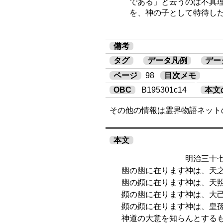
である」と云うのは不真
を、神の子として特待し
備考
タグ
データ凡例
デー
ページ
98
目次メモ
OBC
B195301c14
本文
その他の情報は霊界物語ネット
本文
明治三十七年一
幽の幽に在ります神は、天之
幽の顕に在ります神は、天照
顕の幽に在ります神は、大己
顕の顕に在ります神は、皇孫
神道の大意を知らんとするも