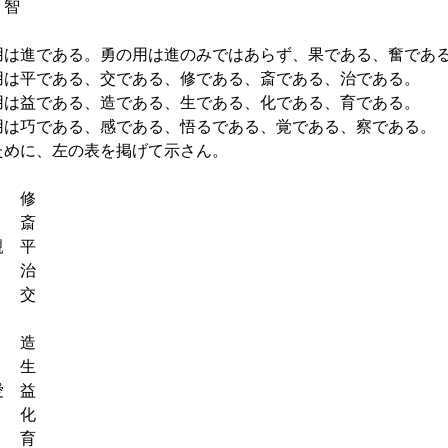
智
は進である。勇の用は進のみではあらず、果である、奮であ
は平である、交である、修である、斎である、治である。
は益である、造である、生である、化である、育である。
は巧である、感である、悟るである、覚である、察である。
めに、左の表を掲げて示さん。
修
斎
 平
治
交
造
生
 益
化
育