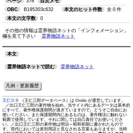
ページ
376
目次メモ
OBC
B195303c632
本文のヒット件数
全 0 件
本文の文字数
0
その他の情報は霊界物語ネットの「インフォメーション」
欄を見て下さい
霊界物語ネット
本文
霊界物語ネットで読む
霊界物語ネット
凡例・更新履歴
王仁ＤＢ
（王仁三郎データベース）は Onido が運営しています。
／出口王仁三郎の著作物を始め、当サイト内にあるデータは基本的
にすべて、著作権保護期間が過ぎていますので、どうぞご自由にお
使いください。また保護期間内にあるものは、著作権法に触れない
範囲で使用しています。それに関しては自己責任でお使いくださ
い。／出口王仁三郎の著作物は明治～昭和初期に書かれたもので
す。現代においては差別用語と見なされる言葉もありますが、当時