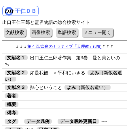
王仁ＤＢ
出口王仁三郎と霊界物語の総合検索サイト
文献検索
画像検索
単語検索
メニュー開く
＃＃＃
第４回/奈良のナラティブ「天理教」(8/8)
＃＃＃
文献名１
出口王仁三郎著作集 第3巻 愛と美といの
ち
文献名２
如是我観 ＞平和にいきる
よみ
（新仮名遣
い）
文献名３
熱心ということ
よみ
（新仮名遣い）
著者
概要
備考
タグ
データ凡例
データ最終更新日
----