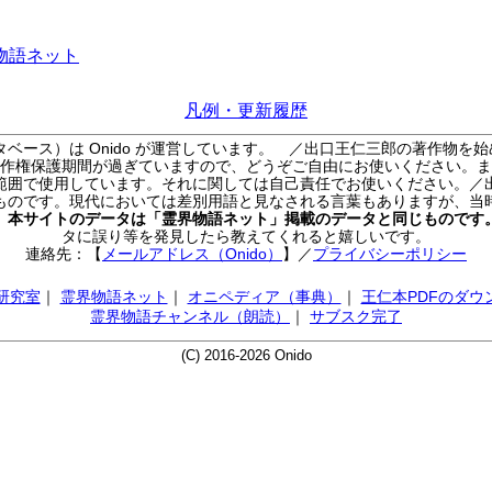
物語ネット
凡例・更新履歴
ベース）は Onido が運営しています。
／出口王仁三郎の著作物を始
作権保護期間が過ぎていますので、どうぞご自由にお使いください。ま
範囲で使用しています。それに関しては自己責任でお使いください。／
ものです。現代においては差別用語と見なされる言葉もありますが、当
／
本サイトのデータは「霊界物語ネット」掲載のデータと同じものです
タに誤り等を発見したら教えてくれると嬉しいです。
連絡先：【
メールアドレス（Onido）
】
／
プライバシーポリシー
AI研究室
｜
霊界物語ネット
｜
オニペディア（事典）
｜
王仁本PDFのダウ
霊界物語チャンネル（朗読）
｜
サブスク完了
(C) 2016-2026 Onido