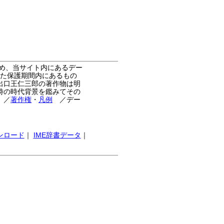
め、当サイト内にあるデー
た保護期間内にあるもの
出口王仁三郎の著作物は明
時の時代背景を鑑みてその
。
／
著作権
・
凡例
／デー
ンロード
｜
IME辞書データ
｜