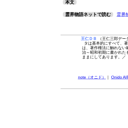
本文
霊界物語ネットで読む
霊界
王仁ＤＢ
（王仁三郎データ
タは基本的にすべて、著
は、著作権法に触れない
治～昭和初期に書かれた
ままにしてあります。
note（オニド）
｜
Onido 