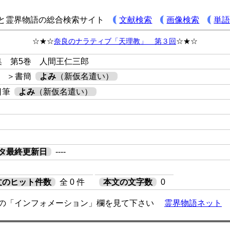
と霊界物語の総合検索サイト
文献検索
画像検索
単
☆★☆
奈良のナラティブ「天理教」 第３回
☆★☆
集 第5巻 人間王仁三郎
 ＞書簡
よみ
（新仮名遣い）
日筆
よみ
（新仮名遣い）
タ最終更新日
----
文のヒット件数
全 0 件
本文の文字数
0
の「インフォメーション」欄を見て下さい
霊界物語ネット