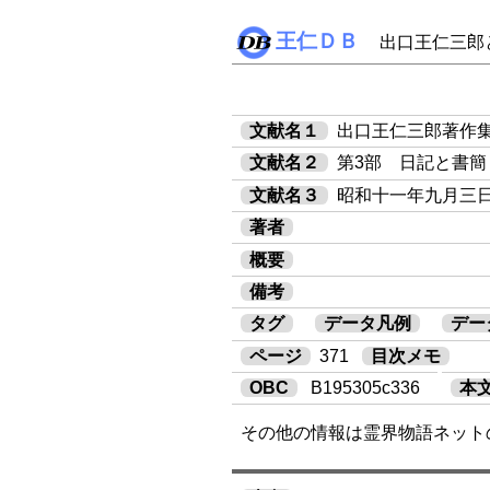
王仁ＤＢ
出口王仁三郎
文献名１
出口王仁三郎著作
文献名２
第3部 日記と書簡
文献名３
昭和十一年九月三
著者
概要
備考
タグ
データ凡例
デー
ページ
371
目次メモ
OBC
B195305c336
本
その他の情報は霊界物語ネット