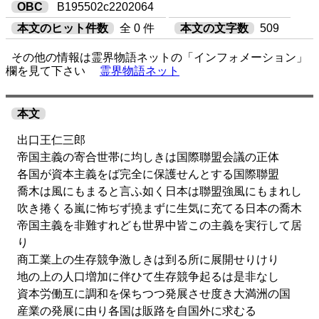
OBC
B195502c2202064
本文のヒット件数
全 0 件
本文の文字数
509
その他の情報は霊界物語ネットの「インフォメーション」
欄を見て下さい
霊界物語ネット
本文
出口王仁三郎
帝国主義の寄合世帯に均しきは国際聯盟会議の正体
各国が資本主義をば完全に保護せんとする国際聯盟
喬木は風にもまると言ふ如く日本は聯盟強風にもまれし
吹き捲くる嵐に怖ぢず撓まずに生気に充てる日本の喬木
帝国主義を非難すれども世界中皆この主義を実行して居
り
商工業上の生存競争激しきは到る所に展開せりけり
地の上の人口増加に伴ひて生存競争起るは是非なし
資本労働互に調和を保ちつつ発展させ度き大満洲の国
産業の発展に由り各国は販路を自国外に求むる