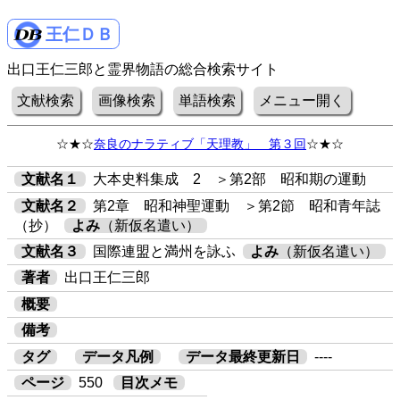
王仁ＤＢ
出口王仁三郎と霊界物語の総合検索サイト
文献検索
画像検索
単語検索
メニュー開く
☆★☆
奈良のナラティブ「天理教」 第３回
☆★☆
文献名１
大本史料集成 2 ＞第2部 昭和期の運動
文献名２
第2章 昭和神聖運動 ＞第2節 昭和青年誌
（抄）
よみ
（新仮名遣い）
文献名３
国際連盟と満州を詠ふ
よみ
（新仮名遣い）
著者
出口王仁三郎
概要
備考
タグ
データ凡例
データ最終更新日
----
ページ
550
目次メモ