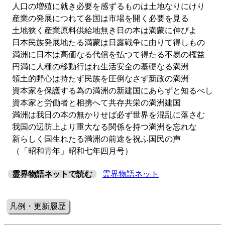
人口の増殖に就き必要を感ずるものは土地なりにけり
産業の発展につれて各国は市場を開く必要を見る
土地狭く産業原料供給地無き日の本は満蒙に伸びよ
日本民族発展地たる満蒙は日露戦争に由りて得しもの
満洲に日本は高価なる代償を払つて得たる不易の権益
円満に人種の移動行はれ生活安全の基礎なる満洲
領土的野心は持たず民族を圧倒なさず新政の満洲
資本家を保護する為の満洲の新建国にあらずと知るべし
資本家と労働者と相携へて共存共栄の満洲建国
満洲は我日の本の無かりせば必ず世界を混乱に落さむ
我国の辺防上より重大なる関係を持つ満洲を忘れな
新らしく国生れたる満洲の前途を祝ふ国民の声
（「昭和青年」昭和七年四月号）
霊界物語ネットで読む
霊界物語ネット
凡例・更新履歴