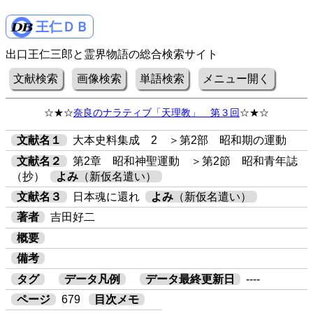
王仁ＤＢ
出口王仁三郎と霊界物語の総合検索サイト
文献検索
画像検索
単語検索
メニュー開く
☆★☆
奈良のナラティブ「天理教」 第３回
☆★☆
文献名１
大本史料集成 2 ＞第2部 昭和期の運動
文献名２
第2章 昭和神聖運動 ＞第2節 昭和青年誌
（抄）
よみ
（新仮名遣い）
文献名３
日本魂に還れ
よみ
（新仮名遣い）
著者
吉田好二
概要
備考
タグ
データ凡例
データ最終更新日
----
ページ
679
目次メモ