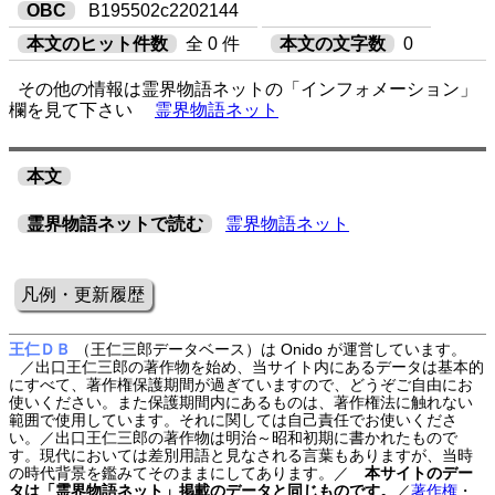
OBC
B195502c2202144
本文のヒット件数
全 0 件
本文の文字数
0
その他の情報は霊界物語ネットの「インフォメーション」
欄を見て下さい
霊界物語ネット
本文
霊界物語ネットで読む
霊界物語ネット
凡例・更新履歴
王仁ＤＢ
（王仁三郎データベース）は Onido が運営しています。
／出口王仁三郎の著作物を始め、当サイト内にあるデータは基本的
にすべて、著作権保護期間が過ぎていますので、どうぞご自由にお
使いください。また保護期間内にあるものは、著作権法に触れない
範囲で使用しています。それに関しては自己責任でお使いくださ
い。／出口王仁三郎の著作物は明治～昭和初期に書かれたもので
す。現代においては差別用語と見なされる言葉もありますが、当時
の時代背景を鑑みてそのままにしてあります。／
本サイトのデー
タは「霊界物語ネット」掲載のデータと同じものです。
／
著作権
・