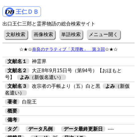
王仁ＤＢ
出口王仁三郎と霊界物語の総合検索サイト
文献検索
画像検索
単語検索
メニュー開く
☆★☆
奈良のナラティブ「天理教」 第３回
☆★☆
文献名１
神霊界
文献名２
大正8年9月15日号（第94号）【おほもと
号】
よみ
（新仮名遣い）
文献名３
改宗者の手帳より（五）白と黒
よみ
（新仮
名遣い）
著者
白龍王
概要
備考
タグ
データ凡例
データ最終更新日
----