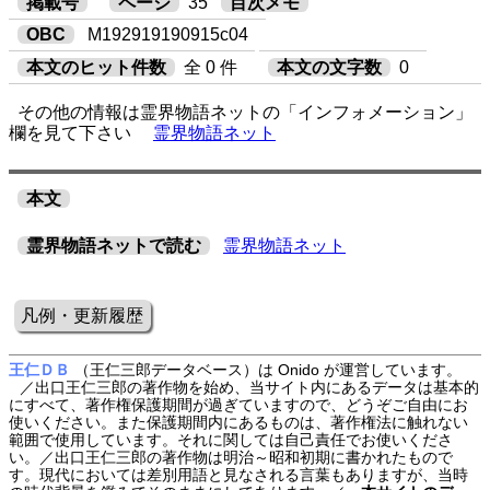
掲載号
ページ
35
目次メモ
OBC
M192919190915c04
本文のヒット件数
全 0 件
本文の文字数
0
その他の情報は霊界物語ネットの「インフォメーション」
欄を見て下さい
霊界物語ネット
本文
霊界物語ネットで読む
霊界物語ネット
凡例・更新履歴
王仁ＤＢ
（王仁三郎データベース）は Onido が運営しています。
／出口王仁三郎の著作物を始め、当サイト内にあるデータは基本的
にすべて、著作権保護期間が過ぎていますので、どうぞご自由にお
使いください。また保護期間内にあるものは、著作権法に触れない
範囲で使用しています。それに関しては自己責任でお使いくださ
い。／出口王仁三郎の著作物は明治～昭和初期に書かれたもので
す。現代においては差別用語と見なされる言葉もありますが、当時