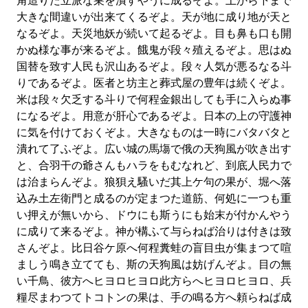
角造りた立派な巣を潰すやうに成るぞよ。上から下まで
大きな間違いが出来てくるぞよ。天が地に成り地が天と
なるぞよ。天災地妖が続いて起るぞよ。目も鼻も口も開
かぬ様な事が来るぞよ。餓鬼が段々殖えるぞよ。思はぬ
国替を致す人民も沢山あるぞよ。段々人気が悪るなる斗
りであるぞよ。医者と坊主と葬式屋の豊年は続くぞよ。
米は段々欠乏する斗りで何程金銀出しても手に入らぬ事
になるぞよ。用意が肝心であるぞよ。日本の上の守護神
に気を付けておくぞよ。大きなものは一時にバタバタと
潰れて了ふぞよ。広い城の馬塲で俄の天狗風が吹き出す
と、合羽干の爺さんもハラをもむなれど、到底人民力で
は治まらんぞよ。狼狽え騷いだ其上ケ句の果が、堀へ落
込み土左衛門と成るのが定まつた道筋、何処に一つも重
い押えが無いから、ドウにも斯うにも始末が付かんやう
に成りて来るぞよ。神が構ふて与らねば治りは付きは致
さんぞよ。比日谷ケ原へ何程糞蛙の盲目虫が集まつて喧
ましう鳴き立てても、斯の天狗風は妨げんぞよ。目の無
い千鳥、彼方へヒヨロヒヨロ此方らへヒヨロヒヨロ、兵
糧尽まわつてトコトンの果は、手の鳴る方へ頼らねば成