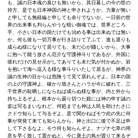
も、誠の日本魂の臭ひも無いから、其日暮しの今の世の
持方、是でも日本神国の神と申されようか。力量が無い
と申しても無経綸と申しても余りでないか。一日前の世
界の出来事も判らんやうな暗い御魂では、世界どころ
乎、小さい日本の国だけでも治める事は出来ぬでは無い
か。何も彼も一切万事が行き詰りて了ふて、進も退りも
成らぬ様になりて居りても、未だ心が賤しいから、大事
に抱へて能う放さん厄介な守護神斗りであるが、外国に
彼れだけの見せ示がしてありても未だ気が付かぬか。岩
を抱いて海へ這入る様な事斗りいたして居るが、神界の
誠の生神の目からは危険うて見て居れんぞよ。日本の国
の上の守護神よ、確かり致さんとハラが今に破れて、三
千世界の耻晒しにならねば成らぬ様な事が、内と外から
持ち上るぞよ。根本から曇り切つた鏡には神の申す誠の
姿は写るまいなれど、何処までも神は人民を助けたさに
クドウ知らして与るぞよ。是で聞かねばモウ此の先に何
事が突発て来ても知らんから、神と出口に後で不足は申
して下さるなよ。モウ何も知らんぞよ。ナヅナ七草の用
意を早く致して置かぬと、今に唐土の鳥が渡りて来るぞ