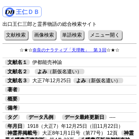
王仁ＤＢ
出口王仁三郎と霊界物語の総合検索サイト
文献検索
画像検索
単語検索
メニュー開く
☆★☆
奈良のナラティブ「天理教」 第３回
☆★☆
文献名１
伊都能売神諭
文献名２
よみ
（新仮名遣い）
文献名３
大正7年12月25日
よみ
（新仮名遣い）
著者
概要
備考
タグ
データ凡例
データ最終更新日
----
年月日
1918（大正7）年12月25日（旧11月22日）
神霊界掲載号
大正8年1月1日号（第77号） 12頁
神霊