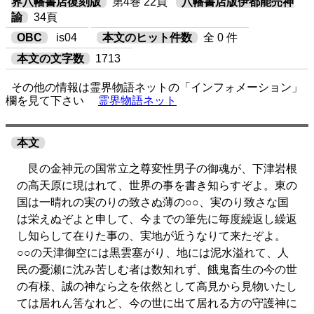
界八幡書店復刻版
第4巻 22頁
八幡書店版伊都能売神
諭
34頁
OBC
is04
本文のヒット件数
全 0 件
本文の文字数
1713
その他の情報は霊界物語ネットの「インフォメーション」
欄を見て下さい
霊界物語ネット
本文
艮の金神元の国常立之尊変性男子の御魂が、下津岩根
の高天原に現はれて、世界の事を書き知らすぞよ。東の
国は一晴れの実のりの致さぬ薄の○○、実のり致さな国
は栄えぬぞよと申して、今までの筆先に毎度繰返し繰返
し知らして在りた事の、実地が近うなりて来たぞよ。
○○の天津御空には黒雲塞がり、地には泥水溢れて、人
民の憂瀬に沈み苦しむ者は数知れず、餓鬼畜生の今の世
の有様、誠の神なら之を依然として高見から見物いたし
ては居れん筈なれど、今の世に出て居れる方の守護神に