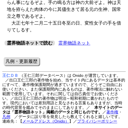
らん事になるぞよ。手の鳴る方は神の大前ぞよ。神は天
地を拵らえた肉体の今に其儘生きて居る元の生神、国常
立之尊であるぞよ。
大正七年十二月二十五日冬至の日、変性女子の手を借
りてしるす。
霊界物語ネットで読む
霊界物語ネット
凡例・更新履歴
王仁ＤＢ
（王仁三郎データベース）は Onido が運営しています。
／出口王仁三郎の著作物を始め、当サイト内にあるデータは基本的
にすべて、著作権保護期間が過ぎていますので、どうぞご自由にお
使いください。また保護期間内にあるものは、著作権法に触れない
範囲で使用しています。それに関しては自己責任でお使いくださ
い。／出口王仁三郎の著作物は明治～昭和初期に書かれたもので
す。現代においては差別用語と見なされる言葉もありますが、当時
の時代背景を鑑みてそのままにしてあります。／
本サイトのデー
タは「霊界物語ネット」掲載のデータと同じものです。
／
著作権
・
凡例
／データに誤り等を発見したら教えてくれると嬉しいです。
連絡先：【
メールアドレス（Onido）
】
／
プライバシーポリシー