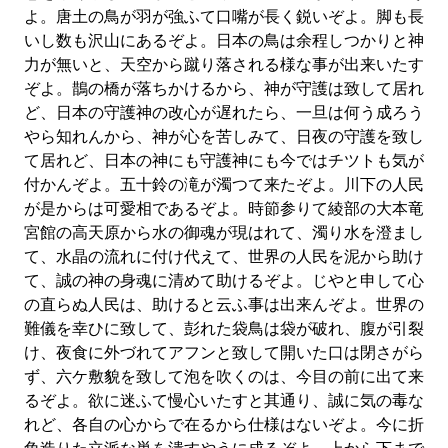
よ。唐土の鳥が羽が強ふて口嘴が長く鋭いぞよ。脚も長
いし数も沢山にあるぞよ。日本の鳥は余程しつかりと神
力が無いと、天空から蹴り落される様な事が出来いたす
ぞよ。鵲の橋が落ちかけるから、神が守護は致して居れ
ど、日本の守護神の改心が遅れたら、一旦は何う成ろう
やら知れんから、神が心を苦しみて、日夜の守護を致し
て居れど、日本の神にも守護神にも今ではチツトも気が
付かんぞよ。五十鈴の滝が濁つて来たぞよ。川下の人民
が是からは可愛相であるぞよ。時節参りて綾部の大本竜
宮館の高天原から水の御魂が現はれて、濁り水を澄まし
て、水晶の流れに付け代えて、世界の人民を泥から助け
て、誠の神の身魂に清めて助けるぞよ。じやと申して心
の直らぬ人民は、助けると云ふ事は出来んぞよ。世界の
難儀を幸ひに致して、彭れた袋鳥は袋が破れ、腹が引裂
け、夜食に外づれてアフンと致して開いた口は閉さがら
ず、六ケ敷貌を致して泡を吹くのは、今目の前に出て来
るぞよ。欲に迷ふて慢心いたすと其通り、誠に気の毒な
れど、各自の心からで在るから仕様はないぞよ。今に折