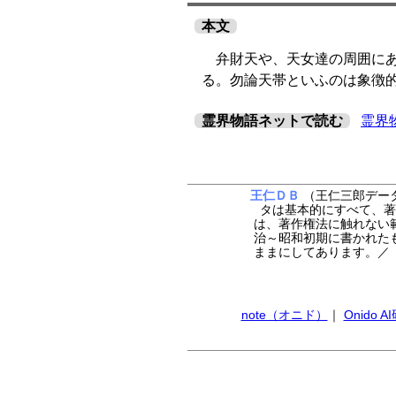
本文
弁財天や、天女達の周囲にあ
る。勿論天帯といふのは象徴
霊界物語ネットで読む
霊界
王仁ＤＢ
（王仁三郎データ
タは基本的にすべて、著
は、著作権法に触れない
治～昭和初期に書かれた
ままにしてあります。
note（オニド）
｜
Onido 