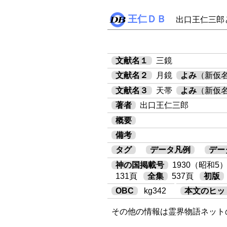
王仁ＤＢ
出口王仁三郎
文献名１
三鏡
文献名２
月鏡
よみ
（新仮
文献名３
天帯
よみ
（新仮
著者
出口王仁三郎
概要
備考
タグ
データ凡例
デー
神の国掲載号
1930（昭和5
131頁
全集
537頁
初版
OBC
kg342
本文のヒッ
その他の情報は霊界物語ネット