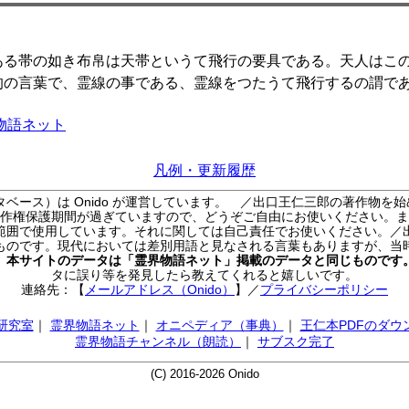
る帯の如き布帛は天帯というて飛行の要具である。天人はこ
的の言葉で、霊線の事である、霊線をつたうて飛行するの謂で
物語ネット
凡例・更新履歴
ベース）は Onido が運営しています。
／出口王仁三郎の著作物を始
作権保護期間が過ぎていますので、どうぞご自由にお使いください。ま
範囲で使用しています。それに関しては自己責任でお使いください。／
ものです。現代においては差別用語と見なされる言葉もありますが、当
／
本サイトのデータは「霊界物語ネット」掲載のデータと同じものです
タに誤り等を発見したら教えてくれると嬉しいです。
連絡先：【
メールアドレス（Onido）
】
／
プライバシーポリシー
AI研究室
｜
霊界物語ネット
｜
オニペディア（事典）
｜
王仁本PDFのダウ
霊界物語チャンネル（朗読）
｜
サブスク完了
(C) 2016-2026 Onido