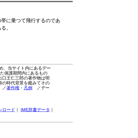
の帯に乗つて飛行するのであ
ある。
め、当サイト内にあるデー
た保護期間内にあるもの
出口王仁三郎の著作物は明
時の時代背景を鑑みてその
。
／
著作権
・
凡例
／デー
ンロード
｜
IME辞書データ
｜