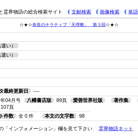
と霊界物語の総合検索サイト
文献検索
画像検索
単
☆★☆
奈良のナラティブ「天理教」 第３回
☆★☆
名遣い）
名遣い）
タ最終更新日
----
）年04月号
八幡書店版
89頁
愛善世界社版
著作集
107頁
ト件数
全 0 件
本文の文字数
98
の「インフォメーション」欄を見て下さい
霊界物語ネット