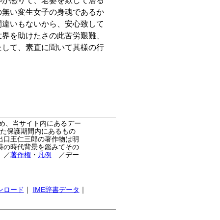
神が憑りて、老婆を欺して居る
の無い変生女子の身魂であるか
間違いもないから、安心致して
世界を助けたさの此苦労艱難、
たして、素直に聞いて其様の行
め、当サイト内にあるデー
た保護期間内にあるもの
出口王仁三郎の著作物は明
時の時代背景を鑑みてその
。
／
著作権
・
凡例
／デー
ンロード
｜
IME辞書データ
｜