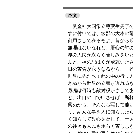
本文
艮金神大国常立尊変生男子の
すに付いては、綾部の大本の
御用さして在るぞよ。昔から
無理はないなれど、肝心の神
界の人民が永らく苦しみをい
んと、神の思はくが成就いた
日の苦労が永うなるから、一
世界に先だちて此の中の行り
さぬから世界の立替が遅れる
身魂は何時も敵対役がさして
と、出口の口で申させば、斯
呉ぬから、そんなら写して能
り、斯んな事を人に知らした
く知らして改心を為して、一
の神々も人民も永らく苦しむ