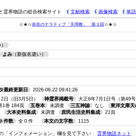
と霊界物語の総合検索サイト
文献検索
画像検索
単
☆★☆
奈良のナラティブ「天理教」 第３回
☆★☆
い）
よみ
（新仮名遣い）
タ最終更新日
2026-06-22 09:41:26
月2日（旧3月5日）
神霊界掲載号
大正6年7月1日号（第49号
第1巻 184頁
五巻本
未調査
三五神諭
なし
東洋文庫天
し
大本史料集成
未調査
庶民生活史料集成
21頁
ト件数
全 0 件
本文の文字数
1115
の「インフォメーション」欄を見て下さい
霊界物語ネット