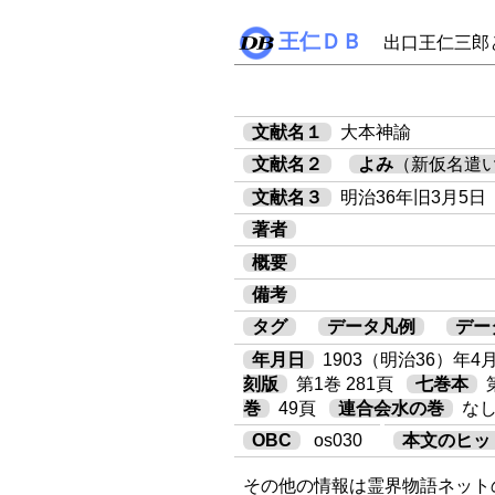
王仁ＤＢ
出口王仁三郎
文献名１
大本神諭
文献名２
よみ
（新仮名遣
文献名３
明治36年旧3月5日
著者
概要
備考
タグ
データ凡例
デー
年月日
1903（明治36）年4
刻版
第1巻 281頁
七巻本
巻
49頁
連合会水の巻
な
OBC
os030
本文のヒッ
その他の情報は霊界物語ネット