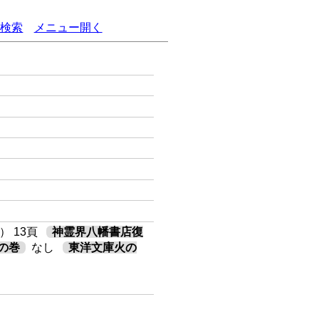
語検索
メニュー開く
） 13頁
神霊界八幡書店復
の巻
なし
東洋文庫火の