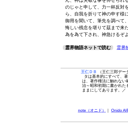
ん、神は失敬な事を仰せられ
のじゃと申して、力一杯反対
ら、自我を折りて神の申す様
御用を聞いて、筆先を調べて
悔しい残念を堪りて茲まで来
為を為て下され、神急けるぞ
霊界物語ネットで読む
霊界
王仁ＤＢ
（王仁三郎データ
タは基本的にすべて、著
は、著作権法に触れない
治～昭和初期に書かれた
ままにしてあります。
note（オニド）
｜
Onido 