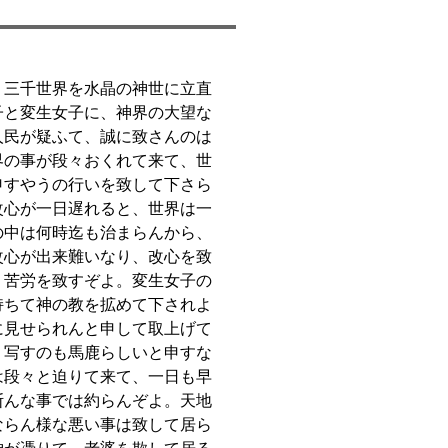
、三千世界を水晶の神世に立直
子と変生女子に、神界の大望な
人民が疑ふて、誠に致さんのは
界の事が段々おくれて来て、世
申すやうの行いを致して下さら
改心が一日遅れると、世界は一
の中は何時迄も治まらんから、
改心が出来難いなり、改心を致
く苦労を致すぞよ。変生女子の
持ちて神の教を拡めて下されよ
に見せられんと申して取上げて
、写すのも馬鹿らしいと申すな
は段々と迫りて来て、一日も早
斯んな事では約らんぞよ。天地
ならん様な悪い事は致して居ら