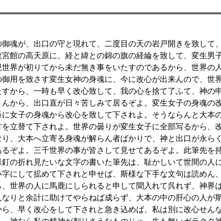
御魂が、出口の守と現れて、二度目の天の岩戸開きを致して
龍宮館の高天原に、経と緯との錦の旗の経綸を致して、変生男
現世界が初りてから未だ無き事をいたすのであるから、世界の
の御用を致さす変生女神の身魂に、今に改心が出来んので、世
たすから、一時も早く改心致して、我の心を捨て了ふて、神の
さんから、出口直が日々苦しみて居るぞよ。変生女子の身魂の
番に女子の身魂から改心を致して下されよ。そうならんと大本
方を立替て下されよ。世界の曇りが変生女子に全部写るから、
なり、大本へ立寄る身魂が解らん者ばかりで、神と出口が永ら
あるぞよ。三千世界の事が皆さして見せてあるぞよ。此筆先を
様釘の折れ見たいな文字の書いた筆先は、耻かしいて世間の人
い字にして拡めて下されと申せば、斯様な下手な文句は読めん
ら、世界の人に馬鹿にしられると申して聞入れて呉れず、神界
人なりと余計に助けてやらねば成らず、大本の中の肝心の人が
から、早く改心をして下されと急き込めば、私は別に改心せん