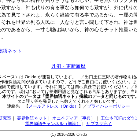
る、神なら私の精神が判りさうなものじゃ、生も無いガラクタ
を致すから、神も代りの有る事なら如何でも致すが、外に代り
に為て見て下されよ。永らく経綸て有る事であるから、一厘の
、それを世界の判る人民に一人なりと言い聞して下され、神は
たのであるから、一寸も嘘は無いから、神の心もチット推量い
よ。
物語ネット
凡例・更新履歴
ベース）は Onido が運営しています。
／出口王仁三郎の著作物を始
作権保護期間が過ぎていますので、どうぞご自由にお使いください。ま
範囲で使用しています。それに関しては自己責任でお使いください。／
ものです。現代においては差別用語と見なされる言葉もありますが、当
／
本サイトのデータは「霊界物語ネット」掲載のデータと同じものです
タに誤り等を発見したら教えてくれると嬉しいです。
連絡先：【
メールアドレス（Onido）
】
／
プライバシーポリシー
AI研究室
｜
霊界物語ネット
｜
オニペディア（事典）
｜
王仁本PDFのダウ
霊界物語チャンネル（朗読）
｜
サブスク完了
(C) 2016-2026 Onido