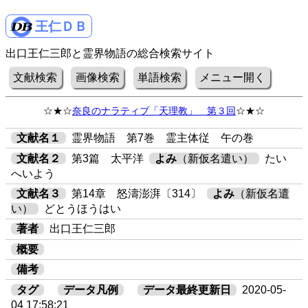
王仁ＤＢ
出口王仁三郎と霊界物語の総合検索サイト
文献検索
画像検索
単語検索
メニュー開く
☆★☆
奈良のナラティブ「天理教」 第３回
☆★☆
文献名１
霊界物語 第7巻 霊主体従 午の巻
文献名２
第3篇 太平洋
よみ
（新仮名遣い）
たい
へいよう
文献名３
第14章 怒濤澎湃〔314〕
よみ
（新仮名遣
い）
どとうほうはい
著者
出口王仁三郎
概要
備考
タグ
データ凡例
データ最終更新日
2020-05-
04 17:58:21