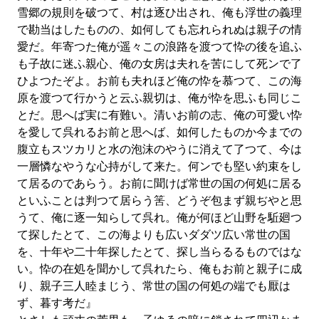
雪郷の規則を破つて、村は逐ひ出され、俺も浮世の義理
で勘当はしたものの、如何しても忘れられぬは親子の情
愛だ。年寄つた俺が遥々この浪路を渡つて忰の後を追ふ
も子故に迷ふ親心、俺の女房は夫れを苦にして死ンで了
ひよつたぞよ。お前も夫れほど俺の忰を慕つて、この海
原を渡つて行かうと云ふ親切は、俺が忰を思ふも同じこ
とだ。思へば実に有難い。清いお前の志、俺の可愛い忰
を愛して呉れるお前と思へば、如何したものか今までの
腹立もスツカリと水の泡沫のやうに消えて了つて、今は
一層憐なやうな心持がして来た。何ンでも堅い約束をし
て居るのであらう。お前に聞けば常世の国の何処に居る
といふことは判つて居らう筈、どうぞ包まず親ぢやと思
うて、俺に逐一知らして呉れ。俺が何ほど山野を駈廻つ
て探したとて、この海よりも広いダダツ広い常世の国
を、十年や二十年探したとて、探し当らるるものではな
い。忰の在処を聞かして呉れたら、俺もお前と親子に成
り、親子三人睦まじう、常世の国の何処の端でも厭は
ず、暮す考だ』