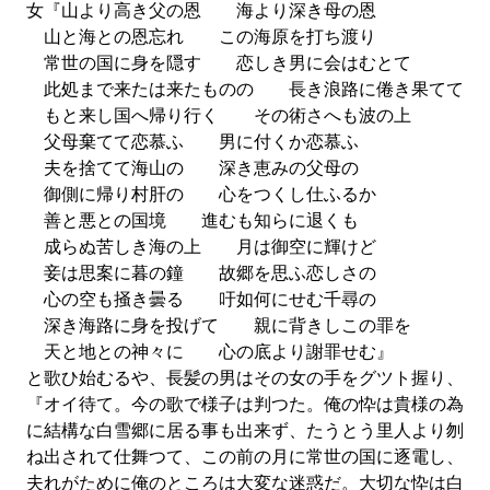
女『山より高き父の恩 海より深き母の恩
山と海との恩忘れ この海原を打ち渡り
常世の国に身を隠す 恋しき男に会はむとて
此処まで来たは来たものの 長き浪路に倦き果てて
もと来し国へ帰り行く その術さへも波の上
父母棄てて恋慕ふ 男に付くか恋慕ふ
夫を捨てて海山の 深き恵みの父母の
御側に帰り村肝の 心をつくし仕ふるか
善と悪との国境 進むも知らに退くも
成らぬ苦しき海の上 月は御空に輝けど
妾は思案に暮の鐘 故郷を思ふ恋しさの
心の空も掻き曇る 吁如何にせむ千尋の
深き海路に身を投げて 親に背きしこの罪を
天と地との神々に 心の底より謝罪せむ』
と歌ひ始むるや、長髪の男はその女の手をグツト握り、
『オイ待て。今の歌で様子は判つた。俺の忰は貴様の為
に結構な白雪郷に居る事も出来ず、たうとう里人より刎
ね出されて仕舞つて、この前の月に常世の国に逐電し、
夫れがために俺のところは大変な迷惑だ。大切な忰は白