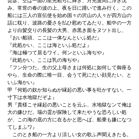
芸彦、空は一面の星光粗らに輝き、月光波間に浮き沈
み、常世の春の波の上、夜を日に踵いで進み行く。この
船には三人の宣伝使を始め国々の沢山の人々が四方山の
話に耽り、波路の憂さを払ひ慰めてゐたり。船中の一方
より白髪交りの長髪の大男、赤黒き面をヌツト出し、
『おい船頭、ここは一体なんといふ処だ』
『此処かい、ここは海といふ処だよ』
『海は極つて居るワイ。何ンといふ海ぢや』
『此処かい、ここは乳の海ぢや』
『フン分つた。生の父上母さまは何処に如何して御座る
やら、生命の際に唯一目、会うて死にたい顔見たい、と
いふ海かい』
甲『何処の奴か知らぬが縁起の悪い事を吐かすない。一
寸下は水地獄だぞよ』
男『貴様こそ縁起の悪いことを云ふ、水地獄なンて俺は
大の嫌ひだ。瑞の霊が探険して来たやうな恐ろしい処
が、この海の底の方に在るかと思へば、船乗も嫌になつ
てしまふワ』
このとき船の一方より涼しい女の歌ふ声聞えきたる。