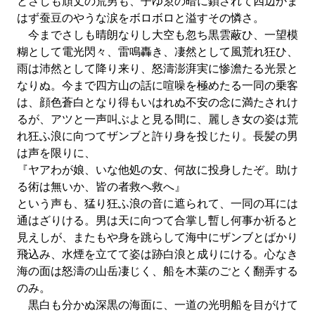
とさしも頑丈の荒男も、子ゆゑの暗に鎖されて四辺かま
はず蚕豆のやうな涙をボロボロと溢すその憐さ。
今までさしも晴朗なりし大空も忽ち黒雲蔽ひ、一望模
糊として電光閃々、雷鳴轟き、凄然として風荒れ狂ひ、
雨は沛然として降り来り、怒濤澎湃実に惨澹たる光景と
なりぬ。今まで四方山の話に喧噪を極めたる一同の乗客
は、顔色蒼白となり得もいはれぬ不安の念に満たされけ
るが、アツと一声叫ぶよと見る間に、麗しき女の姿は荒
れ狂ふ浪に向つてザンブと許り身を投じたり。長髪の男
は声を限りに、
『ヤアわが娘、いな他処の女、何故に投身したぞ。助け
る術は無いか、皆の者救へ救へ』
という声も、猛り狂ふ浪の音に遮られて、一同の耳には
通はざりける。男は天に向つて合掌し暫し何事か祈ると
見えしが、またもや身を跳らして海中にザンブとばかり
飛込み、水煙を立てて姿は跡白浪と成りにける。心なき
海の面は怒濤の山岳凄じく、船を木葉のごとく翻弄する
のみ。
黒白も分かぬ深黒の海面に、一道の光明船を目がけて