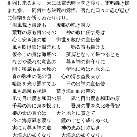
射照し来るあり。天には電光時々閃き渡り、雷鳴轟き惨
また惨。一同何れも決死の覚悟。否ただ口々に忍び忍び
に何物をか祈りゐたりけり。
『浪風荒き海原も 虎狼の咆き叫ぶ
荒野の原も何のその 神の教に任す身は
心も安き法の船 御世を救ひの宣伝使
風も吹け吹け浪荒れよ 鳴る雷も轟けよ
仮令この身は海底の 藻屑となりて果つるとも
などや恐れむ竜宮の 尊き神の御守りに
開く稜威も高天原の 聖地に救はれ永久に
春の弥生の花の頃 心の清き益良夫が
暗路を光り照すてふ 日の出神の宣伝使
風も悪魔も祝姫 荒き海面面那芸の
凪て目出度き和田の原 凪て目出度き和田の原
千尋の海に身を投げし 吾身の罪を久比奢母智
姫の命の真心は 天と地とに貫きて
今に海原凪ぎ渡り 鏡のごとく成りぬべし
実にも尊き神の道 神の恵みは弥広き
大海原の如くなり 大海原の如くなり』