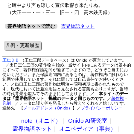
と暗中より声も涼しく宣伝歌響き来たりぬ。
（大正一一・一・三一 旧一・四 高木鉄男録）
霊界物語ネットで読む
霊界物語ネット
凡例・更新履歴
王仁ＤＢ
（王仁三郎データベース）は Onido が運営しています。
／出口王仁三郎の著作物を始め、当サイト内にあるデータは基本的
にすべて、著作権保護期間が過ぎていますので、どうぞご自由にお
使いください。また保護期間内にあるものは、著作権法に触れない
範囲で使用しています。それに関しては自己責任でお使いくださ
い。／出口王仁三郎の著作物は明治～昭和初期に書かれたもので
す。現代においては差別用語と見なされる言葉もありますが、当時
の時代背景を鑑みてそのままにしてあります。／
本サイトのデー
タは「霊界物語ネット」掲載のデータと同じものです。
／
著作権
・
凡例
／データに誤り等を発見したら教えてくれると嬉しいです。
連絡先：【
メールアドレス（Onido）
】
／
プライバシーポリシー
note（オニド）
｜
Onido AI研究室
｜
霊界物語ネット
｜
オニペディア（事典）
｜