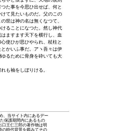
有つた事を今思ひ出せば、何と
かけて見たいものだ。父のこの
この世は神の名は無くなつて、
つけることになつた。然し神代
魔はますます天下を横行し、血
御心使ひが思ひやられ、杖柱と
たとかいふ事だ。アヽ吾々は伊
酬ゆるために骨身を砕いても大
何れも袖をしぼりける。
め、当サイト内にあるデー
た保護期間内にあるもの
出口王仁三郎の著作物は明
時の時代背景を鑑みてその