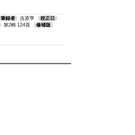
筆録者
吉原亨
校正日
第2輯 124頁
修補版