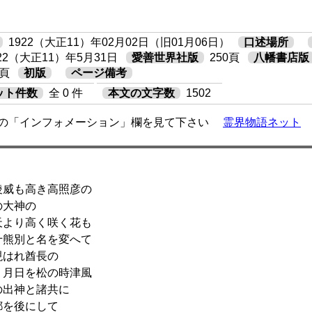
1922（大正11）年02月02日（旧01月06日）
口述場所
922（大正11）年5月31日
愛善世界社版
250頁
八幡書店版
6頁
初版
ページ備考
ット件数
全 0 件
本文の文字数
1502
の「インフォメーション」欄を見て下さい
霊界物語ネット
威も高き高照彦の
大神の
より高く咲く花も
熊別と名を変へて
はれ酋長の
月日を松の時津風
出神と諸共に
を後にして