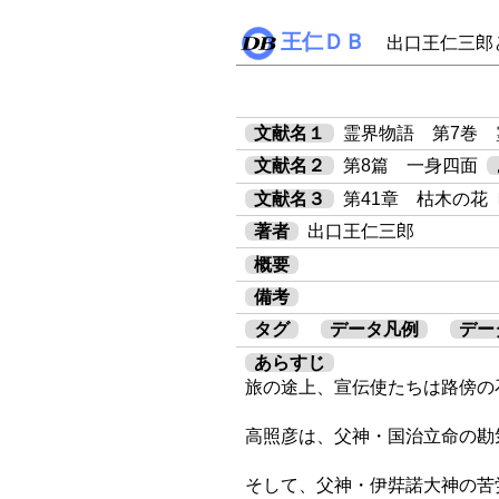
王仁ＤＢ
出口王仁三郎
文献名１
霊界物語 第7巻
文献名２
第8篇 一身四面
文献名３
第41章 枯木の花〔
著者
出口王仁三郎
概要
備考
タグ
データ凡例
デー
あらすじ
旅の途上、宣伝使たちは路傍の
高照彦は、父神・国治立命の勘
そして、父神・伊弉諾大神の苦