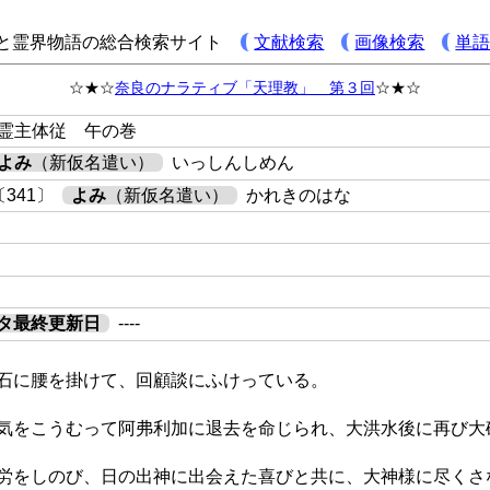
と霊界物語の総合検索サイト
文献検索
画像検索
単
☆★☆
奈良のナラティブ「天理教」 第３回
☆★☆
 霊主体従 午の巻
よみ
（新仮名遣い）
いっしんしめん
341〕
よみ
（新仮名遣い）
かれきのはな
タ最終更新日
----
石に腰を掛けて、回顧談にふけっている。
気をこうむって阿弗利加に退去を命じられ、大洪水後に再び大
労をしのび、日の出神に出会えた喜びと共に、大神様に尽くさ