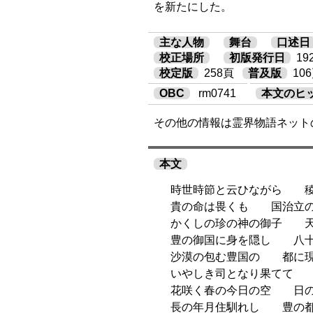
を新たにした。
主な人物
舞台
口述日
校正場所
初版発行日
1
校定版
258頁
普及版
10
OBC
rm0741
本文のヒ
その他の情報は霊界物語ネット
本文
時世時節と云ひながら 稜
貴の命は畏くも 国治立の
かくしの珍の神の御子 天
豊の御国に身を隠し 八十
沙漠の包む豊国の 都に現
いやしき司となり果てて 
花咲く春の今日の空 日の
長の年月住馴れし 豊の都