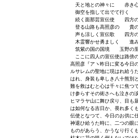
天と地との神々に 赤き心
御空を指して出でて行く 
続く面那芸宣伝使 四方の
登る山路も高照彦の 貴の
声も涼しく宣伝歌 四方の
木霊響かせ勇ましく 進み
筑紫の国の国境 玉野の里
ここに四人の宣伝使は路傍の
高照彦『アヽ昨日に変る今日
ルサレムの聖地に現はれ給う
はれ、身装も卑しき八十熊別
難を救はむと心は千々に焦つ
け参らすその術さへも泣きの
ヒマラヤ山に舞ひ戻り、目も
は如何なる吉日か、畏れ多く
伝使となつて、今日のお供に
神退ひ給うた時に、二つの眼
ものがあらう、かうなり行く
枯木に花の咲く例もないでは