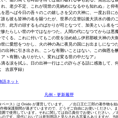
くれ、老少不定、これが現世の見納めになるやも知れぬ」と仰
れを思へば今日の吾々のこの嬉しさを父の大神に、一度お目に
て誰も彼も皆神の名を賜つたが、世界の立替以後大洪水の後の
彼方、此方の頭するものばかりが司となつて、加美といふ名を
な惨たらしい世の中ではなかつた。人間の代になつてからは悪
ンでくる。これに付いてもこの世を治め給ふ伊邪那岐大神の大
の世に愛想をつかし、火の神の為に夜見の国にお出ましになつ
日の出神に引き出され、こンな有難いことはない。この御恩を
。アヽ有難いありがたい、変れば変る世の中だなア』
ら滴る涙を拭ふ。日の出神一行はこの詐らざる話に感激して、
六 吉原亨録）
物語ネット
凡例・更新履歴
ベース）は Onido が運営しています。
／出口王仁三郎の著作物を始
作権保護期間が過ぎていますので、どうぞご自由にお使いください。ま
範囲で使用しています。それに関しては自己責任でお使いください。／
ものです。現代においては差別用語と見なされる言葉もありますが、当