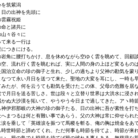
を筑紫潟
日の出神を先頭に
雲霧祝姫
命と諸共に
山々谷々に
て来る一行は
につきにける。
岩角に腰打ちかけ、息を休めながら空ゆく雲を眺めて、回顧
の空、流れ行く雲を眺むれば、実に人間の身の上ほど変るもの
た国治立命の珍の御子と生れ、少しの過ちより父神の勘気を蒙
となつて永い月日を送つて来た。聖地の大変を耳にし、一時も
てみたが、何を云うても勘気を受けたこの体、父母の危難を居
涙で月日を送る苦しさ。世は段々と立替り世界は大洪水に浸さ
届かぬ大沙漠を拓いて、やうやう今日まで過してきた。アヽ時
も神伊邪那岐の大神の珍の御子たる、日の出神に吾が素性を打
仕へまつるは何と有難い事であらう。父の大神は常に仰せられ
に涙を垂して「英雄涙を振つて馬稷を斬る、俺の胸は焼金をあ
も時世時節と諦めてくれ、ただ何事も時節を待てよ、時節が来
ない、籠の鳥でも時節を待てば籠の破れる事もある。無慈悲な