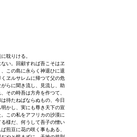
談に耽りける。
はない。回顧すれば吾こそはヱ
り、この島に永らく神退ひに退
早くヱルサレムに帰つて父の危
ながらに聞き流し、見流し、助
れ、その時吾は方舟を作つて、
節は待たねばならぬもの、今日
ち明かし、実にも尊き天下の宣
た。この私をアフリカの沙漠に
てる様だ、何うして吾子の憎い
れば煎豆に花の咲く事もある、
親ぢやと恨まずに、天地の規則