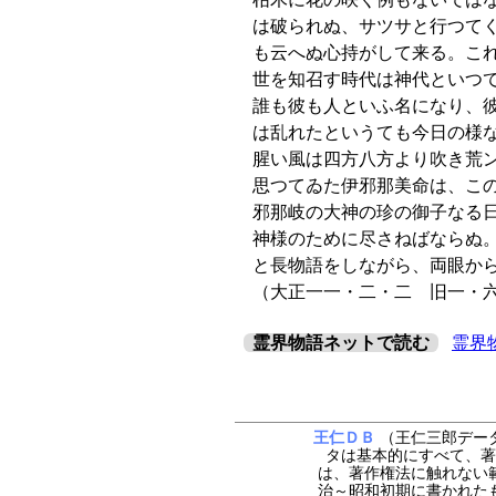
は破られぬ、サツサと行つて
も云へぬ心持がして来る。こ
世を知召す時代は神代といつ
誰も彼も人といふ名になり、
は乱れたというても今日の様
腥い風は四方八方より吹き荒
思つてゐた伊邪那美命は、こ
邪那岐の大神の珍の御子なる
神様のために尽さねばならぬ
と長物語をしながら、両眼か
（大正一一・二・二 旧一・
霊界物語ネットで読む
霊界
王仁ＤＢ
（王仁三郎データ
タは基本的にすべて、著
は、著作権法に触れない
治～昭和初期に書かれた