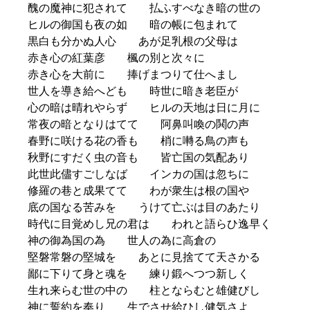
醜の魔神に犯されて 払ふすべなき暗の世の
ヒルの御国も夜の如 暗の帳に包まれて
黒白も分かぬ人心 あが足乳根の父母は
赤き心の紅葉彦 楓の別と次々に
赤き心を大前に 捧げまつりて仕へまし
世人を導き給へども 時世に暗き老臣が
心の暗は晴れやらず ヒルの天地は日に月に
常夜の暗となりはてて 阿鼻叫喚の鬨の声
春野に咲ける花の香も 梢に囀る鳥の声も
秋野にすだく虫の音も 皆亡国の気配あり
此世此儘すごしなば インカの国は忽ちに
修羅の巷と成果てて わが衆生は根の国や
底の国なる苦みを うけて亡ぶは目のあたり
時代に目覚めし兄の君は われと語らひ逸早く
神の御為国の為 世人の為に高倉の
堅磐常磐の堅城を あとに見捨てて天さかる
鄙に下りて身と魂を 練り鍛へつつ新しく
生れ来らむ世の中の 柱とならむと雄健びし
神に誓約を奉り 生でさせ給ひし健気さよ