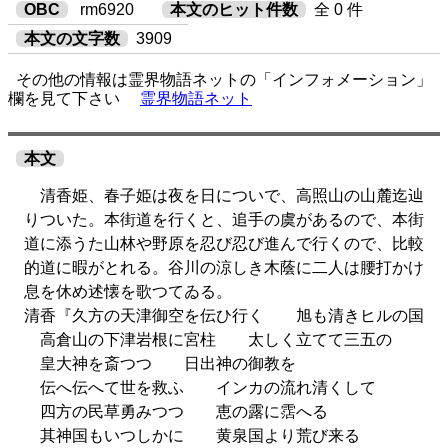
OBC
rm6920
本文のヒット件数
全 0 件
本文の文字数
3909
その他の情報は霊界物語ネットの「インフォメーション」
欄を見て下さい
霊界物語ネット
本文
清香姫、春子姫は夜を日についで、高照山の山麓迄辿
りついた。本街道を行くと、追手の虞があるので、本街
道に添うた山林や野原を忍び忍び進んで行くので、比較
的道に暇がとれる。谷川の涼しき木蔭に二人は腰打かけ
息を休め述懐を歌つてゐる。
清香『久方の天津御空を伝ひ行く 旭も清きヒルの国
高倉山の下津岩根に宮柱 太しく立てて三五の
皇大神を斎つつ 日出神の御教を
伝へ伝へて世を救ふ インカの流れ清くして
四方の民草勇みつつ 恵の露に霑へる
其神国もいつしかに 黄泉国より荒び来る