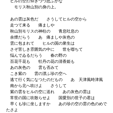
ヒルの空打仰ぎつつ思ふかな
モリス秋山別の身の上。
あの雲は灰色だ さうしてヒルの空から
走つて来る 痛ましや
秋山別モリスの神柱の 青息吐息の
余煙だらう あゝ痛ましや灰色の
雲に包まれて ヒルの国の衆生は
さぞ苦しき雰囲気の中に 世を喞ちて
悩んでゐるだらう 春の野の
百花千花も 牡丹の花の清香姫も
あの灰色の 雲も否みて
こき紫の 雲の漂ふ珍の空へ
逃て行く気になつたのだもの あゝ天津風時津風
南から北へ吹けよ さうして
紫の雲をヒルの空に送れ あの灰色の雲は
常世の国に吹散らせよ 国愛別の世子の君は
早くも珍に坐しますか あの珍の空の雲の色のめで
たさよ