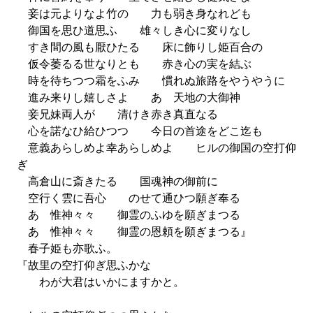
妾は元よりなよ竹の 力も弱き身なれども
御国を思ひ道思ふ 雄々しき心に変りなし
すき間の風も厭ひたる 床に飾りし姫百合の
仮令萎るる世なりとも 赤き心の実を結ぶ
時を待ちつつ霜をふみ 慣れぬ旅路をやうやうに
進み来りし嬉しさよ あゝ天地の大御神
妾兄妹両人が 清けき赤き真直なる
心を諾なひ給ひつつ 今日の首途をどこ迄も
意義あらしめよ幸あらしめよ ヒルの御国の空打仰
ぎ
高倉山に斎きたる 国魂神の御前に
空行く雲に吾心 のせて通ひつ願ぎ奉る
あゝ惟神々々 御霊のふゆを願ぎまつる
あゝ惟神々々 御霊の恩頼を願ぎまつる』
春子姫も亦歌ふ。
『故里の空打仰ぎ思ふかな
わが大君はいかにますかと。