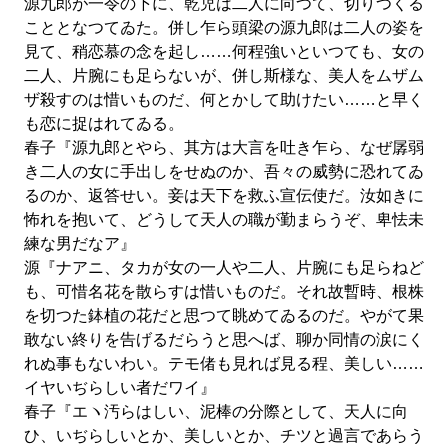
源九郎が一令の下に、乾児は二人に向つて、切りつくる
こととなつてゐた。併し乍ら頭梁の源九郎は二人の姿を
見て、稍恋慕の念を起し……何程強いといつても、女の
二人、片腕にも足らないが、併し斯様な、美人をムザム
ザ殺すのは惜いものだ、何とかして助けたい……と早く
も恋に捉はれてゐる。
春子『源九郎とやら、其方は大言を吐き乍ら、なぜ孱弱
き二人の女に手出しをせぬのか、吾々の威勢に恐れてゐ
るのか、返答せい。妾は天下を救ふ宣伝使だ。汝如きに
怖れを抱いて、どうして天人の職が勤まらうぞ、卑怯未
練な男だなア』
源『ナアニ、タカが女の一人や二人、片腕にも足らねど
も、可惜名花を散らすは惜いものだ。それ故暫時、根株
を切つた鉢植の花だと思つて眺めてゐるのだ。やがて果
敢ない終りを告げるだらうと思へば、聊か同情の涙にく
れぬ事もないわい。テモ偖も見れば見る程、美しい……
イヤいぢらしい者だワイ』
春子『エヽ汚らはしい、泥棒の分際として、天人に向
ひ、いぢらしいとか、美しいとか、チツと過言であらう