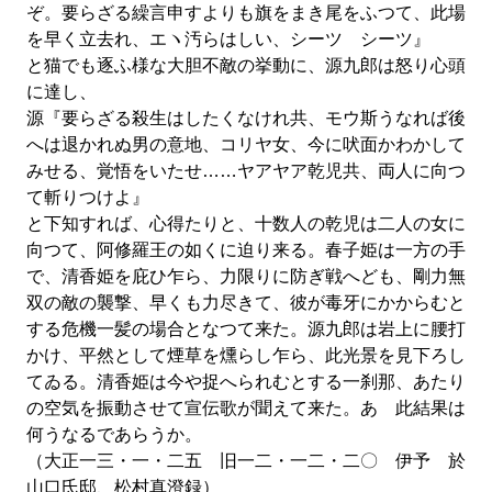
ぞ。要らざる繰言申すよりも旗をまき尾をふつて、此場
を早く立去れ、エヽ汚らはしい、シーツ シーツ』
と猫でも逐ふ様な大胆不敵の挙動に、源九郎は怒り心頭
に達し、
源『要らざる殺生はしたくなけれ共、モウ斯うなれば後
へは退かれぬ男の意地、コリヤ女、今に吠面かわかして
みせる、覚悟をいたせ……ヤアヤア乾児共、両人に向つ
て斬りつけよ』
と下知すれば、心得たりと、十数人の乾児は二人の女に
向つて、阿修羅王の如くに迫り来る。春子姫は一方の手
で、清香姫を庇ひ乍ら、力限りに防ぎ戦へども、剛力無
双の敵の襲撃、早くも力尽きて、彼が毒牙にかからむと
する危機一髪の場合となつて来た。源九郎は岩上に腰打
かけ、平然として煙草を燻らし乍ら、此光景を見下ろし
てゐる。清香姫は今や捉へられむとする一刹那、あたり
の空気を振動させて宣伝歌が聞えて来た。あゝ此結果は
何うなるであらうか。
（大正一三・一・二五 旧一二・一二・二〇 伊予 於
山口氏邸、松村真澄録）