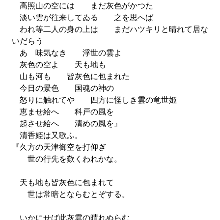
高照山の空には まだ灰色がかつた
淡い雲が往来してゐる 之を思へば
われ等二人の身の上は まだハツキリと晴れて居な
いだらう
あゝ味気なき 浮世の雲よ
灰色の空よ 天も地も
山も河も 皆灰色に包まれた
今日の景色 国魂の神の
怒りに触れてや 四方に怪しき雲の竜世姫
恵ませ給へ 科戸の風を
起させ給へ 清めの風を』
清香姫は又歌ふ。
『久方の天津御空を打仰ぎ
世の行先を歎くわれかな。
天も地も皆灰色に包まれて
世は常暗とならむとぞする。
いかにせば此灰雲の晴れぬらむ