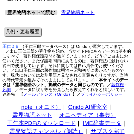
霊界物語ネットで読む
霊界物語ネット
凡例・更新履歴
王仁ＤＢ
（王仁三郎データベース）は Onido が運営しています。
／出口王仁三郎の著作物を始め、当サイト内にあるデータは基本的
にすべて、著作権保護期間が過ぎていますので、どうぞご自由にお
使いください。また保護期間内にあるものは、著作権法に触れない
範囲で使用しています。それに関しては自己責任でお使いくださ
い。／出口王仁三郎の著作物は明治～昭和初期に書かれたもので
す。現代においては差別用語と見なされる言葉もありますが、当時
の時代背景を鑑みてそのままにしてあります。／
本サイトのデー
タは「霊界物語ネット」掲載のデータと同じものです。
／
著作権
・
凡例
／データに誤り等を発見したら教えてくれると嬉しいです。
連絡先：【
メールアドレス（Onido）
】
／
プライバシーポリシー
note（オニド）
｜
Onido AI研究室
｜
霊界物語ネット
｜
オニペディア（事典）
｜
王仁本PDFのダウンロード
｜
IME辞書データ
｜
霊界物語チャンネル（朗読）
｜
サブスク完了