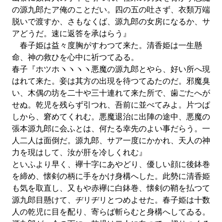
の源九郎たア俺のことだい。四の五の吐さず、衣類万端
脱いで渡すか、さもなくば、源九郎の女房になるか、サ
アどうだ。速に返答を承はらう』
春子姫は益々度胸がすわつて来た。清香姫は一生懸
命、神の救ひを心中に祈つてゐる。
春子『ホツホヽヽヽヽ悪魔の源九郎とやら、好い所へ現
はれて来た。妾は其方の出現を待つてゐたのだ。邪魔臭
い、木偶の坊を二十や三十連れて来た所で、歯ごたへが
せぬ。乾児を残らず引つれ、吾前に並べてみよ。片つぱ
しから、窘めてくれむ。悪魔退治に出陣の途中、悪魔の
張本源九郎に会ふとは、何たる幸先のよい事だらう。一
人二人は面倒だ。源九郎、サア一度にかかれ、天人の神
力を現はして、汝が肝を冷しくれむ』
といふより早く、襷十字にあやどり、優しい顔に後鉢巻
を締め、懐剣の柄に手をかけ身構へした。此勢に清香姫
も気を取直し、又もや赤襷に白鉢巻、懐剣の鞘を払つて
源九郎目懸けて、ヂリヂリとつめよせた。春子姫は十数
人の乾児に目を配り、寄らば斬らむと身構へしてゐる。