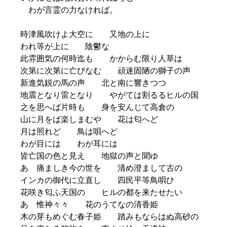
わが言霊の力なければ。
時津風吹けよ大空に 又地の上に
われ等が上に 陰鬱な
此雰囲気の何時迄も かからむ限り人草は
次第に次第に亡びなむ 頑迷固陋の獅子の声
新進気鋭の馬の声 北と南に響きつつ
地震となり雷となり やがては割るるヒルの国
之を思へば片時も 身を安んじて高倉の
山に月をば楽しまむや 花は匂へど
月は照れど 鳥は唄へど
わが目には わが耳には
皆亡国の色と見え 地獄の声と聞ゆ
あゝ痛ましき今の世を 清め澄まして古の
インカの御代に立直し 四民平等鳥唄ひ
花咲き匂ふ天国の ヒルの都を来たせたい
あゝ惟神々々 花のうてなの清香姫
木の芽もめぐむ春子姫 踏みもならはぬ高砂の