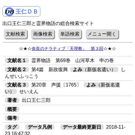
王仁ＤＢ
出口王仁三郎と霊界物語の総合検索サイト
文献検索
画像検索
単語検索
メニュー開く
☆★☆
奈良のナラティブ「天理教」 第３回
☆★☆
文献名１
霊界物語 第69巻 山河草木 申の巻
文献名２
第4篇 新政復興
よみ
（新仮名遣い）
し
んせいふっこう
文献名３
第20章 声援〔1765〕
よみ
（新仮名遣
い）
せいえん
著者
出口王仁三郎
概要
備考
タグ
データ凡例
データ最終更新日
2018-11-
23 16:47:32