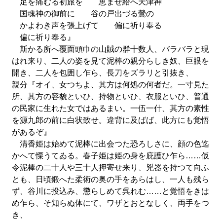
足を痛むる初旅を 恵ませ給へ天津神
国魂神の御前に 谷の戸出づる鶯の
かよわき声を張上げて 偏に祈り奉る
偏に祈り奉る』
斯かる所へ覆面頭巾の山賊の群十数人、バラバラと現
はれ来り、二人の姿を見て泥棒の親分らしき奴、巨眼を
開き、二人を包囲し乍ら、長刀をズラリと引抜き、
親分『オイ、女つちよ、其方は何処の何者だ。一寸見た
所、其方の容貌といひ、持物といひ、衣服といひ、普通
の民家に生れた女ではあるまい。一伍一什、其方の素性
を源九郎の前に白状致せ。違背に及ばば、此方にも覚悟
があるぞ』
清香姫は始めて泥棒に出会つた恐ろしさに、顔の色迄
かへて慄うてゐる。春子姫は姫の身を庇護ひ乍ら……仮
令泥棒の二十人や三十人押寄せ来り、兇器を持つて向ふ
とも、日頃鍛へた柔術の奥の手をあらはし、一人も残ら
ず、谷川に投込み、懲らしめて呉れむ……と覚悟をきは
め乍ら、そ知らぬ体にて、ワザとおとなしく、両手をつ
き、