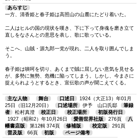
あらすじ
一方、清香姫と春子姫は高照山の山麓にたどり着いた。
二人はヒルの国の現状を嘆き、下に下って身魂を磨き立て
直しをなさんとの意思を表し、歌に歌っている。
そこへ、山賊・源九郎一党が現れ、二人を取り囲んでしま
う。
春子姫は啖呵を切り、あくまで賊に屈しない意気を見せる
が、多勢に無勢、危機に陥ってしまう。しかし、今まさに
捉えられようとするとき、宣伝歌の声が聞こえてくる。
主な人物
舞台
口述日
1924（大正13）年01月
25日（旧12月20日）
口述場所
伊予 山口氏邸
筆録
者
松村真澄
校正日
校正場所
初版発行日
1927（昭和2）年10月26日
愛善世界社版
276頁
八
幡書店版
第12輯 374頁
修補版
校定版
291頁
普及版
66頁
初版
ページ備考