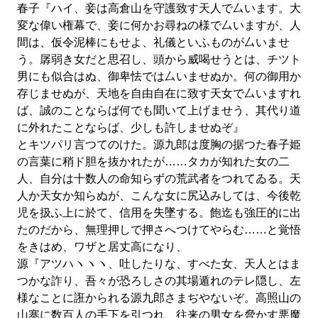
春子『ハイ、妾は高倉山を守護致す天人で厶います。大
変な偉い権幕で、妾に何かお尋ねの様で厶いますが、人
間は、仮令泥棒にもせよ、礼儀といふものが厶いませ
う。孱弱き女だと思召し、頭から威喝せうとは、チツト
男にも似合はぬ、御卑怯では厶いませぬか。何の御用か
存じませぬが、天地を自由自在に致す天女で厶いますれ
ば、誠のことならば何でも聞いて上げませう、其代り道
に外れたことならば、少しも許しませぬぞ』
とキツパリ言つてのけた。源九郎は度胸の据つた春子姫
の言葉に稍ド胆を抜かれたが……タカが知れた女の二
人、自分は十数人の命知らずの荒武者をつれてゐる。天
人か天女か知らぬが、こんな女に尻込みしては、今後乾
児を扱ふ上に於て、信用を失墜する。飽迄も強圧的に出
たのだから、無理押しで押さへつけてやらむ……と覚悟
をきはめ、ワザと居丈高になり、
源『アツハヽヽヽ、吐したりな、すべた女、天人とはま
つかな詐り、吾々が恐ろしさの其場遁れのテレ隠し、左
様なことに誑かられる源九郎さまぢやないぞ。高照山の
山寨に数百人の手下を引つれ、往来の男女を脅かす悪魔