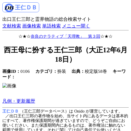
王仁ＤＢ
出口王仁三郎と霊界物語の総合検索サイト
文献検索
画像検索
単語検索
メニュー開く
☆★☆
奈良のナラティブ「天理教」 第３回
☆★☆
西王母に扮する王仁三郎（大正12年6月
18日）
画像ID：
0106
カテゴリ：
扮装
出典：
校定版58巻
キーワ
ード：
凡例・更新履歴
王仁ＤＢ
（王仁三郎データベース）は Onido が運営しています。
／出口王仁三郎の著作物を始め、当サイト内にあるデータは基本的
にすべて、著作権保護期間が過ぎていますので、どうぞご自由にお
使いください。また保護期間内にあるものは、著作権法に触れない
範囲で使用しています。それに関しては自己責任でお使いくださ