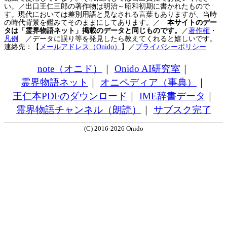
い。／出口王仁三郎の著作物は明治～昭和初期に書かれたもので
す。現代においては差別用語と見なされる言葉もありますが、当時
の時代背景を鑑みてそのままにしてあります。／
本サイトのデー
タは「霊界物語ネット」掲載のデータと同じものです。
／
著作権
・
凡例
／データに誤り等を発見したら教えてくれると嬉しいです。
連絡先：【
メールアドレス（Onido）
】
／
プライバシーポリシー
note（オニド）
｜
Onido AI研究室
｜
霊界物語ネット
｜
オニペディア（事典）
｜
王仁本PDFのダウンロード
｜
IME辞書データ
｜
霊界物語チャンネル（朗読）
｜
サブスク完了
(C) 2016-2026 Onido