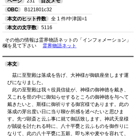
ページ
231
目次メモ
OBC
B121801c32
本文のヒット件数
全 1 件/中津国=1
本文の文字数
5116
その他の情報は霊界物語ネットの「インフォメーション」
欄を見て下さい
霊界物語ネット
本文
茲に至聖殿は落成を告げ、大神様が御鎮座坐します運
びになりました。
此の至聖殿は我々役員信徒が、神様の御神徳を戴き、
又これを世の中に御知らせするところの御神徳を与へて
戴きたいと、斯様に御祈りする御宮様であります。此の
落成の芽出度い日に当り聊か所感を述べたいと思ひま
す。先づ顕斎と云ふ事に就て御話致します。神武天皇様
が賊徒を討たれる時に、八十平甕と云ふものを御作りに
なりて、此の八十平甕に五穀、即ち米や麦やを容れて、