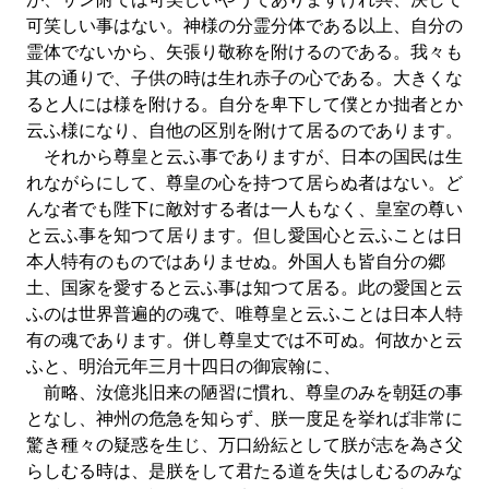
可笑しい事はない。神様の分霊分体である以上、自分の
霊体でないから、矢張り敬称を附けるのである。我々も
其の通りで、子供の時は生れ赤子の心である。大きくな
ると人には様を附ける。自分を卑下して僕とか拙者とか
云ふ様になり、自他の区別を附けて居るのであります。
それから尊皇と云ふ事でありますが、日本の国民は生
れながらにして、尊皇の心を持つて居らぬ者はない。ど
んな者でも陛下に敵対する者は一人もなく、皇室の尊い
と云ふ事を知つて居ります。但し愛国心と云ふことは日
本人特有のものではありませぬ。外国人も皆自分の郷
土、国家を愛すると云ふ事は知つて居る。此の愛国と云
ふのは世界普遍的の魂で、唯尊皇と云ふことは日本人特
有の魂であります。併し尊皇丈では不可ぬ。何故かと云
ふと、明治元年三月十四日の御宸翰に、
前略、汝億兆旧来の陋習に慣れ、尊皇のみを朝廷の事
となし、神州の危急を知らず、朕一度足を挙れば非常に
驚き種々の疑惑を生じ、万口紛紜として朕が志を為さ父
らしむる時は、是朕をして君たる道を失はしむるのみな