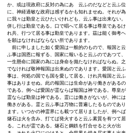
か、或は現政府に反対の為にあゝ云ふのだなどと云ふ位
に、神経過敏な政府は感ずるかも知れませぬ。それが為
に我々は勤皇と云ひたいけれども、云ふ事は出来ない。
併し行は勤皇である。口で唱へて居る事は尊皇であるけ
れ共、行つて居る事は勤皇であります。茲は能く御考ヘ
を願はなければならない所であります。
前に申しました如く愛国は一般的のもので、報国と云
ふ事は国恩に報ずる、国家に報いると云ふのであつて、
一生懸命に国家の為には身命を抛たなければならぬ。之
でなければ敬神報国は出来ぬのであります。愛国と云ふ
事は、何処の国でも国を愛して居る、けれ共報国と云ふ
事はありませぬ。此の報国には生命があり働きがあるの
である。例へば愛国が霊ならば報国は神である。尊皇が
霊ならば勤皇は神である。霊には働きがないが、神には
働きがある。霊と云ふ事は万物に普遍したるものであり
ます。いつかの神霊界にも載つて居りましたが、例ヘば
燧石は火を含み、打てば発火すると云ふ素質を有つて居
る。これが霊である。燧石と鋼鉄を打合せると火が出
る。それを火口につけると、全世界を焼き尽す事も出来