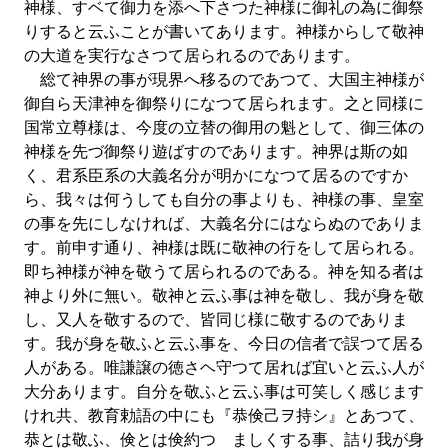
神様、すベて御力を添へ下さつた神様に御礼の為に御祭
りすると云ふことが書いてあります。神様からして敬神
の大道を実行なさつて居られるのであります。
総て神界の事が現界へ移るのであつて、大国主神様が
御自ら天津神を御祭りになつて居られます。之と同様に
国常立尊様は、今度の立替の御用の魁として、御三体の
神様を先づ御祭り遊ばすのであります。神界は斯の如
く、君系臣系の大義名分が明かになつて居るのですか
ら、我々は何うしても自分の事よりも、神様の事、皇室
の事を先にしなければ、大義名分にはならぬのでありま
す。前申す通り、神様は既に敬神の行をして居られる。
即ち神様が神を敬うて居られるのである。神を知る者は
神より外に無い。敬神と云ふ事は神を敬し、我が身を敬
し、又人を敬するので、皆同じ様に敬するのでありま
す。我が身を敬ふと云ふ事を、今日の信者で誤つて居る
人がある。唯謙譲の徳さヘ守つて居れば宜いと云ふ人が
大分あります。自分を敬ふと云ふ事は可笑しく感じます
けれ共、教育勅語の中にも『恭倹己ヲ持シ』とあつて、
恭とは敬ふ、倹とは倹約つゝましくする事、詰り我が身