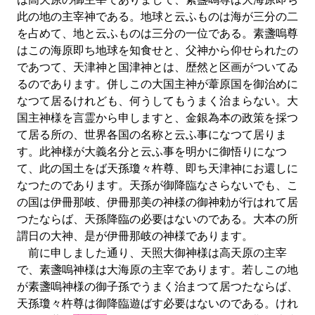
此の地の主宰神である。地球と云ふものは海が三分の二
を占めて、地と云ふものは三分の一位である。素盞嗚尊
はこの海原即ち地球を知食せと、父神から仰せられたの
であつて、天津神と国津神とは、歴然と区画がついてゐ
るのであります。併しこの大国主神が葦原国を御治めに
なつて居るけれども、何うしてもうまく治まらない。大
国主神様を言霊から申しますと、金銀為本の政策を採つ
て居る所の、世界各国の名称と云ふ事になつて居りま
す。此神様が大義名分と云ふ事を明かに御悟りになつ
て、此の国土をば天孫瓊々杵尊、即ち天津神にお還しに
なつたのであります。天孫が御降臨なさらないでも、こ
の国は伊冊那岐、伊冊那美の神様の御神勅が行はれて居
つたならば、天孫降臨の必要はないのである。大本の所
謂日の大神、是が伊冊那岐の神様であります。
前に申しました通り、天照大御神様は高天原の主宰
で、素盞嗚神様は大海原の主宰であります。若しこの地
が素盞嗚神様の御子孫でうまく治まつて居つたならば、
天孫瓊々杵尊は御降臨遊ばす必要はないのである。けれ