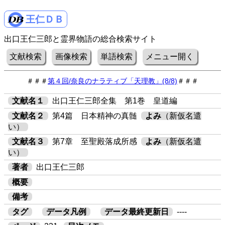
王仁ＤＢ
出口王仁三郎と霊界物語の総合検索サイト
文献検索
画像検索
単語検索
メニュー開く
＃＃＃
第４回/奈良のナラティブ「天理教」(8/8)
＃＃＃
文献名１
出口王仁三郎全集 第1巻 皇道編
文献名２
第4篇 日本精神の真髄
よみ
（新仮名遣
い）
文献名３
第7章 至聖殿落成所感
よみ
（新仮名遣
い）
著者
出口王仁三郎
概要
備考
タグ
データ凡例
データ最終更新日
----