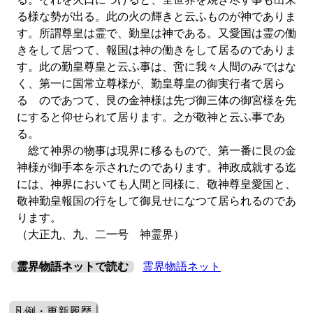
る様な勢が出る。此の火の輝きと云ふものが神でありま
す。所謂尊皇は霊で、勤皇は神である。又愛国は霊の働
きをして居つて、報国は神の働きをして居るのでありま
す。此の勤皇尊皇と云ふ事は、啻に我々人間のみではな
く、第一に国常立尊様が、勤皇尊皇の御実行者で居ら
るゝのであつて、艮の金神様は先づ御三体の御宮様を先
にすると仰せられて居ります。之が敬神と云ふ事であ
る。
総て神界の物事は現界に移るもので、第一番に艮の金
神様が御手本を示されたのであります。神政成就する迄
には、神界においても人間と同様に、敬神尊皇愛国と、
敬神勤皇報国の行をして御見せになつて居られるのであ
ります。
（大正九、九、二一号 神霊界）
霊界物語ネットで読む
霊界物語ネット
凡例・更新履歴