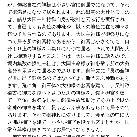
が、伸縮自在の神様は小さい宮に御居でになつて、それ
で御満足になつて居られます。此の出雲の大社と云ふの
は、詰り大国主神様御自身が敬神と云ふ行を実行され
て、自己よりも高位の神様や、以下の地位に在る神々を
祭つて居られるのであります。大国主神様が御祭りにな
つて居る所の御宮様であるから、御宮は小さくても、自
分より上の神様をお祭りになつて居る。それで人間が大
社に御詣りすると云ふことは、大国主神様に詣るので、
境内無数の摂社末社は、大国主命様が神を敬ふ所の大義
名分を示されて居るのであります。御筆先に『艮の金神
が世に出て覇張るのではないぞよ』斯う云ふ神勅があり
ます。兎に角、御三体の大神様のお宮を建てゝ、又神政
復古に御力を添ヘ下さつた所の神様を、銘々御宮を建
てゝ立派にお祭をし更に餓鬼虫族迄助けてその上で艮の
金神の御宮を建てゝ貰ふと云ふ事を仰せられて居るので
あります。それで御神勅に依りまして、金竜海の中に大
八洲の御宮を建て、小さい御宮も段々出来ましたが、国
常立尊様は鎮まつてはお居でになりません。
国常立尊様は先づ第一に御三体のお宮を建て、さうし