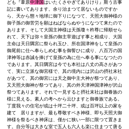
ども『葦原
中津国
はいたくさやぎてありけり』斯う古事
記に書いてあります。余り治まつて居ないものですか
ら、天から態々地球に御下りになつて、天照大御神様の
御子孫の御苦労を願はねばならぬやうになつて来たので
あります。そして大国主神様は天孫瓊々杵尊に帰順せら
れて、天下は弥々皇孫の御主宰遊ばす事と相成り、大国
主命は天日隅宮に祭られ玉ひ、所在国津神をして皇孫の
御尾前に仕へ奉らしめむ事を御誓ひに成り、八百万の国
津神等は赤誠を捧げて皇孫の為に仕へ奉る事になつたの
であります。其日隅宮は今でも本社は八丈の高さがあつ
て、実に立派な御宮様で、其の境内には沢山の摂社末社
があつて、其の御宮には天之御中主大神が祭つてあり、
又天照大御神が祭つてあり、其の外天津神国津神が沢山
祭つてあります。それで一見すると摂社末社は御眷族の
様に見える。素人の考へから云ひますと御眷族である。
丁度我々の住宅が或は十坪二十坪、或は百坪以上の家を
建てゝ居りますが、最も尊敬すベき神様、即ち天照大御
神様を祭るベき神床は、僅かに狭い一部に限つて置きま
す。自分等は大きな室で五人も六人も楽に住まつて唐る