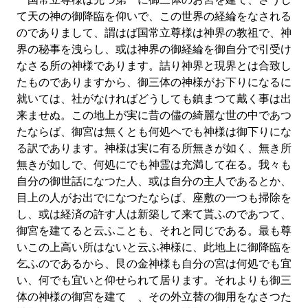
て天の神の御降臨を仰いで、この世界の経綸をなされる
のでありまして、謂はば国常立尊様は神界の教祖で、神
界の秘事を洩らし、或は神界の御経綸を御自分で引受け
なさる所の神様であります。詰り神界と現界とは合致し
たものでありますから、御三体の神様がお下りになるに
就いては、社がなければどうしても鎮まつて戴く事は出
来ませぬ。この地上が実に昔の儘の綺麗な世の中であつ
たならば、御宮は無くとも何処ヘでも神様は御下りにな
る訳であります。神様は実に有る所無きが如く、無き所
無きが如しで、何処にでも神霊は充満して在る。我々も
自分の御世話になつた人、或は自分の主人であるとか、
目上の人がお出でになつたならば、座敷の一つも掃除を
し、或は経済の許す人は新築して来て貰ふのであつて、
御宮を建てると云ふことも、それと同じである。最も尊
いこの上高い所はないと云ふ神様に、此地上に御降臨を
乞ふのであるから、艮の金神様も自分の宮は何処でも宜
い、何でも宜いと仰せられて居ります。それよりも御三
体の神様の御宮を建てゝ、その外立替の御用をなさつた