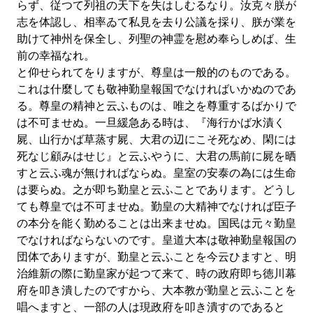
らず、従つて列祖の天下を失はしむるなり。汝克々朕が
志を体認し、相率ゐて私見を去り公議を採り、朕が業を
助けて神州を保全し、列聖の神霊を慰め奉らしめば、生
前の幸福なれ。
と仰せられてをりますが、尊皇は一般的のものである。
これは什麼しても敬神勤皇報国でなければいかぬのであ
る。尊皇の精神と云ふものは、唯之を尊重するばかりで
は不可ませぬ。一旦緩急ある時は、『海行かば水漬く
屍、山行かば草蒸す屍、大君の辺にこそ死なめ、閑には
死なじ顧みはせじ』と云ふやうに、大君の馬前に屍を晒
すと云ふ魂が無ければならぬ。皇室の安泰の為には生命
は要らぬ。之が即ち勤皇と云ふことであります。どうし
ても尊皇では不可ませぬ。勤皇の大精神でなければ臣子
の本分を能く勤めることは出来ませぬ。国民は元々勤皇
でなければならないのです。皇道大本は敬神勤皇報国の
団体でありますが、勤皇と云ふことを今云ひますと、明
治維新の際に勤皇家が起つて来て、時の政府即ち徳川幕
府を叩き潰したのですから、大本教が勤皇と云ふことを
唱へますと、一部の人は現政府を叩き潰すのであると