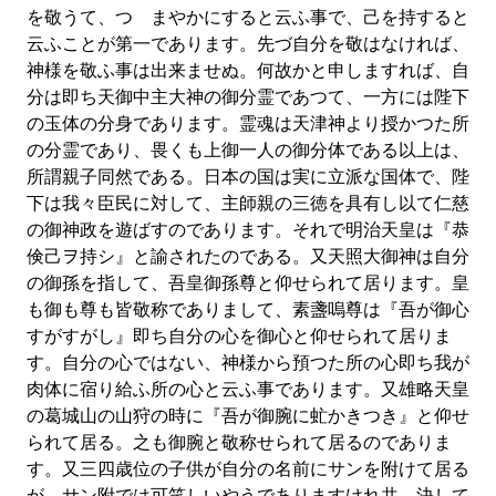
を敬うて、つゝまやかにすると云ふ事で、己を持すると
云ふことが第一であります。先づ自分を敬はなければ、
神様を敬ふ事は出来ませぬ。何故かと申しますれば、自
分は即ち天御中主大神の御分霊であつて、一方には陛下
の玉体の分身であります。霊魂は天津神より授かつた所
の分霊であり、畏くも上御一人の御分体である以上は、
所謂親子同然である。日本の国は実に立派な国体で、陛
下は我々臣民に対して、主師親の三徳を具有し以て仁慈
の御神政を遊ばすのであります。それで明治天皇は『恭
倹己ヲ持シ』と諭されたのである。又天照大御神は自分
の御孫を指して、吾皇御孫尊と仰せられて居ります。皇
も御も尊も皆敬称でありまして、素盞嗚尊は『吾が御心
すがすがし』即ち自分の心を御心と仰せられて居りま
す。自分の心ではない、神様から預つた所の心即ち我が
肉体に宿り給ふ所の心と云ふ事であります。又雄略天皇
の葛城山の山狩の時に『吾が御腕に虻かきつき』と仰せ
られて居る。之も御腕と敬称せられて居るのでありま
す。又三四歳位の子供が自分の名前にサンを附けて居る
が、サン附では可笑しいやうでありますけれ共、決して