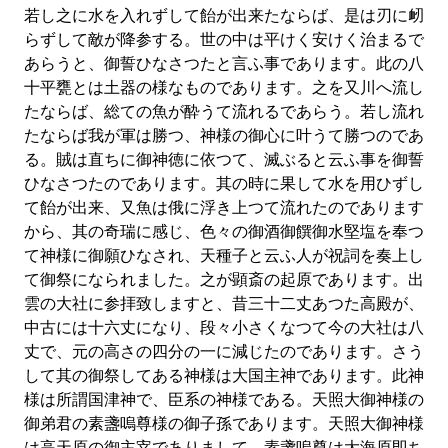
若し之に水を入れずして飴が出来たならば、是は刃に衂
らずして敵が降参する。世の中は平けく安けく治まるで
あらうと、御誓ひなさつたと言ふ事であります。此の八
十平甕とは土器の様なものであります。之を又川へ流し
たならば、総ての魚が酔うて流れるであらう。若し流れ
たならば我が軍は勝つ、神様の御心に叶うて勝つのであ
る。賊は直ちに御神徳に依つて、滅ぶると云ふ事を御誓
ひなさつたのであります。其の時に果して水を用ひずし
て飴が出来、又魚は俄に浮き上つて流れたのであります
から、其の奇瑞に感じ、色々の御酒御饌御水堅塩を奉つ
て神様に御願ひなされ、天種子と云ふ人が祝詞を奏上し
て御祭になられました。之が顕斎の起原であります。出
雲の大社に参拝致しますと、昔三十二丈あつた高殿が、
中古には十六丈になり、段々小さくなつて今の大社は八
丈で、元の高さの四分の一に減じたのであります。さう
して其の御祭してある神様は大国主神であります。此神
様は所謂国津神で、臣系の神様である。天照大御神様の
御弟君の素盞嗚尊様の御子孫であります。天照大御神様
は高天原の御主宰でありまして、素盞嗚尊は大海原即ち