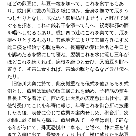
ほどの煎豆に、年豆一粒を加へて、これを食するもあ
り。或は同じ数の煎豆を紙に包み、全身を撫でて厄をう
つしたりとなし、厄払の「御厄払ひませう」と呼びて過
ぐるを招き、これに銭若干を添へて与へ、祝寿駆邪の辞
を唱ヘしむるもあり。或は四つ辻にこれを棄てて、厄を
攘へりとするもあり。其他地方によりて其風を異にす又
此日痰を根治する呪を称へ、長蕪蓄の葉に姓名と生日と
を認めたるを懐にして寝ね、翌朝これを水に流し三年が
ほどこれを続くれば、病根を絶つと云ひ、又煎豆を貯へ
置きて、初雷に食すれば、雷除の呪となるなど云ひ伝へ
たり。
旧徳川大奥に於て、此夜厳重なる儀式を催さるるを式
例とし、歳男は筆頭の留主居これを勤め、子持筋の熨斗
目長上下を着けて、酉の刻に大奥の広座敷に出仕す。表
使待受けてこれを年寄に報じ、年寄これを御台所に披露
したる後、表使に命じて歳男を案内せしめ、御台所、次
の間に於て目見を賜ふ。歳男進みて「今年は別して静な
る年がらにて、殊更恐悦申上奉る」と述べ、静に座を退
きて入側に出て、長袴をくくり上げ、桝に盛りたる熬豆