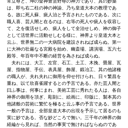
常立尊と、坤の金神豊雲野尊の神力であり、其の妙薬
は、即ち右二柱の神の神諭、乃ち皇道大本の教理であ
る。故に死人蘇、疵人治と予言されたものである。次に
職人喜、芸人閙と在るのは、右等の死人や疵人を収容し
て、之を復活せしめ、疵人をして全治せしめ、神の御子
として活世界に活動せしむる様に、神界より皇道大本と
云ふ、世界無二の一大病院を建設されねば成らぬ。第一
に大神の壮厳なる宮殿を始め、幽斎場、講演場、五六七
殿等、年百年中不断の経営を為さねば成らぬ。
夫れには、大工、左官、石工、土工、木挽、畳屋、瓦
屋、指物屋、手伝、表具屋、飾屋、鍛冶工、其の他諸種
の職人が、夫れ夫れに御用を仰せ付けられ、日々繁昌を
重ね、以て欣喜雀躍するとの予言である。亦た芸人閙と
曰ふ事は、何事にまれ、美術工芸に秀れたる人は、各自
神界の御用を頂ぎ、彫刻に、絵画に、印版に、製本其の
他諸般の芸術に繁忙を極ると云ふ事の予言である。世界
一般の予言は、全部皇道大本の出現を予示して居るのも
実に妙である。否な妙どころで無い。三千年の神界の御
経綸から見れば、当然の事実で無ければならぬのであ