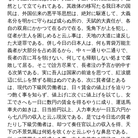
然として立てられてある。其政体の移写たる我日本の国
民は、外国伝来の悪平等思想は、絶対に駆逐して、大義
名分を明かに守らねば成らぬ所の、天賦的大責任が、各
自の双肩にかかつて在るので在る。兎角下が上を犯し、
従者が主人を困しめると云ふ事は、天地の大道に違反し
た大逆罪である。併し今日の日本人は、何も胃袋万能主
義者が大部分を占め居るから、中々一通りや二通りで、
長者の言に耳を領けない。何しても帰順しない処まで腐
敗して居る。そこで詮方尽果て、長者泣の予言が的中す
る次第である。実に吾人は国家の前途を思つて、紅涙臆
辺に伝ふを禁ずる能はぬのである。次に貧者儲とある
は、現代の下級民労働者は、日々賃金の値上げを迫りつ
つ飽く事を知らず、値上げに次ぐに値上げを以てし、女
工でさへも一日に数円の賃金を得るやうに成り、運送馬
車夫の如きは、日当拾円以上、人力車夫が一日五六円か
ら七八円の収入と云ふ現況である。是では今日迄の貧者
たりし下級労働者は、却つて奏任官以上の収入を得、天
下の不景気風は何処を吹くかと云ふやうな鼻息である。