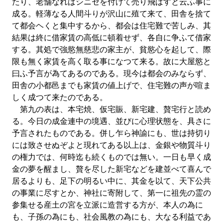
たり、老舗なればシニセを付けて売り飛ばすと云ふ事に
成る。軽薄なる人間斗りが沢山に殖て来て、田舎を捨て
て都会ヘくと集中するから、都会は住宅難で苦しみ、其
結果は終に借家賃の高低に頓着せず、各自に争ふて借家
する。其処で強慾無慈悲の家主が、貧慾心を起して、際
限も無く家賃を高く取る事になつて来る。故に大屋慾と
曰ふ予言が為てあるのである。現今は都会のみならず、
田舎の小都邑までも家賃の値上げで、住宅難の声が喧ま
しく成つて来たのである。
第九の表は、本宅焼、仮宅賑、新宅建、贅宅行と読め
る。今日の成金連中の境遇、並びに心理状態を、具さに
予言されたものである。併し乍ら神諭にも、世は持切り
には致させぬぞよと現れてある以上は、金銀や物質斗り
の権力では、何時迄も続くものでは無い。一日も早く成
金の夢を醒まし、贅を尽した新宅などを建並べて喜んで
居るよりも、足下の明るい中に、其金を以て、天下公共
の事業に尽すとか、神社に寄附して、第一に祖先の霊の
参集せる産土の宮を立派に造営する方が、本人の為に
も、子孫の為にも、社会風教の為にも、大なる利益であ