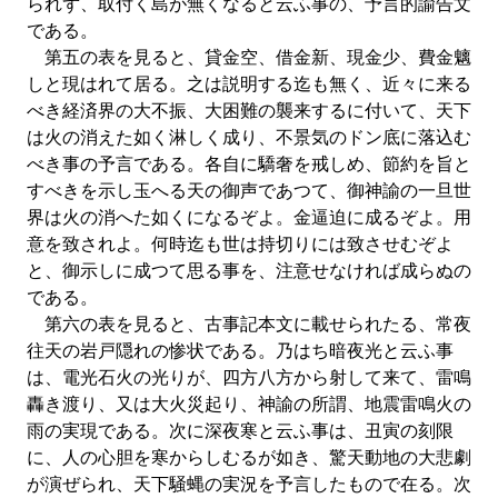
られず、取付く島が無くなると云ふ事の、予言的諭告文
である。
第五の表を見ると、貸金空、借金新、現金少、費金魑
しと現はれて居る。之は説明する迄も無く、近々に来る
べき経済界の大不振、大困難の襲来するに付いて、天下
は火の消えた如く淋しく成り、不景気のドン底に落込む
べき事の予言である。各自に驕奢を戒しめ、節約を旨と
すべきを示し玉へる天の御声であつて、御神諭の一旦世
界は火の消へた如くになるぞよ。金逼迫に成るぞよ。用
意を致されよ。何時迄も世は持切りには致させむぞよ
と、御示しに成つて思る事を、注意せなければ成らぬの
である。
第六の表を見ると、古事記本文に載せられたる、常夜
往天の岩戸隠れの惨状である。乃はち暗夜光と云ふ事
は、電光石火の光りが、四方八方から射して来て、雷鳴
轟き渡り、又は大火災起り、神諭の所謂、地震雷鳴火の
雨の実現である。次に深夜寒と云ふ事は、丑寅の刻限
に、人の心胆を寒からしむるが如き、驚天動地の大悲劇
が演ぜられ、天下騒蝿の実況を予言したもので在る。次