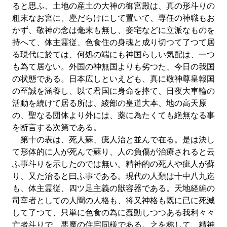
ると思ふ、土地の産土の大神の御宮殿は、真の形斗りの
粗末なお宮に、塵だらけにして置いて、専任の神職もお
かず、敬神の念は毫末も無し、妾宅などに立派なものを
持へて、体主霊従、色食住の身魂と成り切つて了つて居
る現代に於ては、何処の端にも神国らしい気配は、一つ
も為て居ない。外国の神無国よりも劣つた、今日の我国
の状態である。日本広しといえども、真に敬神尊皇報国
の至誠を涵養し、以て君国に身命を捧て、日夜大車輪の
活動を続けて居る所は、綾部の皇道大本、地の高天原
の、聖なる団体より外には、薬に為たくても絶無なる事
を断言する次第である。
第十の表は、死人蘇、疵人治と並んで在る。是は決し
て形体的に人が死んで蘇り、人の負傷が治療されると云
ふ事斗りを示したのでは無い。精神的の死人や疵人が蘇
り、又た治ると曰ふ事である。現代の人類は十中八九迄
も、体主霊従、四ツ足主義の獣容器である。天地経編の
司宰者としての人間の人格も、将又神格も既に已に死滅
して了つて、只単に色食の為に蠢動しつつある我利々々
亡者斗りで、悪魔の住宅同様である。之を称して、精神