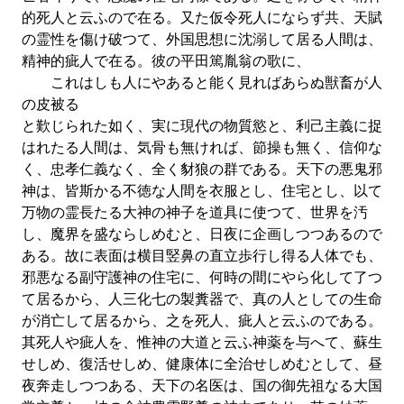
的死人と云ふので在る。又た仮令死人にならず共、天賦
の霊性を傷け破つて、外国思想に沈溺して居る人間は、
精神的疵人で在る。彼の平田篤胤翁の歌に、
これはしも人にやあると能く見ればあらぬ獣畜が人
の皮被る
と歎じられた如く、実に現代の物質慾と、利己主義に捉
はれたる人間は、気骨も無ければ、節操も無く、信仰な
く、忠孝仁義なく、全く豺狼の群である。天下の悪鬼邪
神は、皆斯かる不徳な人間を衣服とし、住宅とし、以て
万物の霊長たる大神の神子を道具に使つて、世界を汚
し、魔界を盛ならしめむと、日夜に企画しつつあるので
ある。故に表面は横目竪鼻の直立歩行し得る人体でも、
邪悪なる副守護神の住宅に、何時の間にやら化して了つ
て居るから、人三化七の製糞器で、真の人としての生命
が消亡して居るから、之を死人、疵人と云ふのである。
其死人や疵人を、惟神の大道と云ふ神薬を与へて、蘇生
せしめ、復活せしめ、健康体に全治せしめむとして、昼
夜奔走しつつある、天下の名医は、国の御先祖なる大国