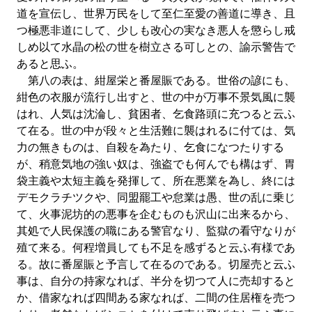
道を宣伝し、世界万民をして至仁至愛の善道に導き、且
つ極悪非道にして、少しも改心の実なき悪人を懲らし戒
しめ以て水晶の松の世を樹立さる可しとの、諭示警告で
あると思ふ。
第八の表は、紺屋栄と番屋賑である。世俗の諺にも、
紺色の衣服が流行し出すと、世の中が万事不景気風に襲
はれ、人気は沈淪し、貧困者、乞食路頭に充つると云ふ
て在る。世の中が段々と生活難に襲はれるに付ては、気
力の無きものは、自殺を為たり、乞食になつたりする
が、稍意気地の強い奴は、強盗でも何んでも構はず、胃
袋主義や太短主義を発揮して、所在悪業を為し、終には
デモクラチツクや、同盟罷工や怠業は愚、世の乱に乗じ
て、火事泥坊的の悪事を企むものも沢山に出来るから、
其処で人民保護の職にある警官なり、監獄の看守なりが
殖て来る。何程増員しても不足を感ずると云ふ有様であ
る。故に番屋賑と予言して在るのである。切屋売と云ふ
事は、自分の持家なれば、半分を切つて人に売却すると
か、借家なれば四間ある家なれば、二間の住居権を売つ