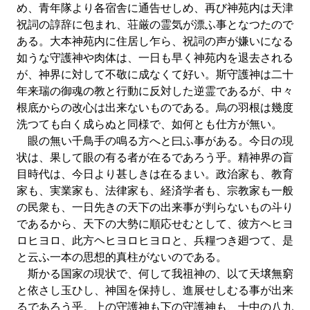
め、青年隊より各宿舎に通告せしめ、再び神苑内は天津
祝詞の諄辞に包まれ、荘厳の霊気が漂ふ事となつたので
ある。大本神苑内に住居し乍ら、祝詞の声が嫌いになる
如うな守護神や肉体は、一日も早く神苑内を退去される
が、神界に対して不敬に成なくて好い。斯守護神は二十
年来瑞の御魂の教と行動に反対した逆霊であるが、中々
根底からの改心は出来ないものである。烏の羽根は幾度
洗つても白く成らぬと同様で、如何とも仕方が無い。
眼の無い千鳥手の鳴る方へと曰ふ事がある。今日の現
状は、果して眼の有る者が在るであろう乎。精神界の盲
目時代は、今日より甚しきは在るまい。政治家も、教育
家も、実業家も、法律家も、経済学者も、宗教家も一般
の民衆も、一日先きの天下の出来事が判らないもの斗り
であるから、天下の大勢に順応せむとして、彼方ヘヒヨ
ロヒヨロ、此方ヘヒヨロヒヨロと、兵糧つき廻つて、是
と云ふ一本の思想的真柱がないのである。
斯かる国家の現状で、何して我祖神の、以て天壌無窮
と依さし玉ひし、神国を保持し、進展せしむる事が出来
るであろう乎。上の守護神も下の守護神も、十中の八九