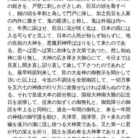
の鋭きを、戸壁に刺しかざさしめ、巨旦の頭を梟すベ
く、鰯の頭を串刺と為して門戸に挿し、加之煎豆を人家
の内外に撒きて、鬼の眼潰しと称し、鬼は外福は内へ
と、年男に謳はせ、煎豆に花が咲く迄は、日本の国には
入る可らずと言ふて、日本の人民が知らず知らずに、地
の先祖の大神を、悪魔邪神呼ばはりをして来たのであ
る。思ヘば思ヘば実に勿体なき次第であつた。然し知ぬ
神に崇り無し、大神の広き厚き大御心にて、今日までは
見直し聞き直し詔り直して赦して下さつたのであれど
も、最早時節到来して、艮の大金神の御教示を聞かして
頂いた以上は、今迄の不調法を全部御詫して、一切万事
を五六七の神政の行り方に改復せなければ成らぬのであ
る。それで皇道大本の節分祭は、国祖大神御大難の記念
日を追懐して、従来の知ずくの御無礼と、御気障りの御
詫を申上ると同時に、過去一年間の御礼と、来る一年間
の神様の御守護を願ひ、天津罪、国津罪、許々多久の罪
穢を速川の瀬に流し捨つる大神業である。又た第一に君
が代の栄えを祈り、国土を清め奉る大神事であります。