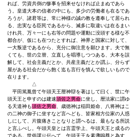
れば、労資共倒の惨事を招来せなければ止まぬであら
う。皇道大本の信者の中にも、多少の労働者も在るであ
ろうが、諸君等は、常に神様の誠の教を遵奉して居られ
る、忠実なる臣民であるから、滅多に取違いは在るまい
けれ共、万々一にも右等の問題や運動に没頭する様な不
都合が、仮にも在つたとすれば、神界と国家に対して、
一大叛逆であるから、充分に御注意を願ひます。夫で無
くても、世の立替、立直しを唱導しつつある、大本を誤
解して、社会主義だとか、共産主義だとか謂ふ、分らず
屋がある社会だから飽く迄も言行を慎んで欲しいもので
在ります。
△
平田篤胤曾て午頭天王暦神辯を著はして曰く、世に午
頭天王と申すのは建速
須佐之男命
に坐し、暦法家に謂ゆ
る天道神も
須佐之男命
、歳徳神は稲田姫命、八将神はこ
の二神の御子に坐すなど言へども、皆家相方位家の人惑
しにして、片腹痛きことなりと謂へるは、最もなる所説
と言ふべし。午頭天皇とは言霊学上、午頭天王と成るの
である。世俗謬り伝へて、午頭天王を素盞嗚尊と為す