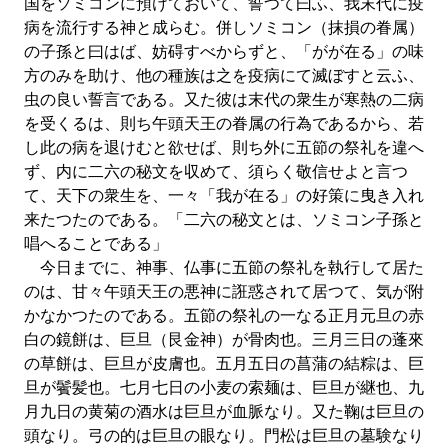
国をソミコンに預けておいて、誓つて曰ふ、我末代に疫
病を流行する神と成らむ。併しソミコン（抹損の眷属）
の子孫と曰はば、妨碍すべからずと、「がが在る」の味
方のみを助け、他の種族は之を疫病にて滅ぼすと云ふ、
虫の良い誓言である。又た彼は末代の衆生が寒熱の二病
を受くるは、則ち午頭天王の眷属の行為であるから、若
し此の病を退けむと欲せば、則ち外に五節の祭礼を違へ
ず、内に二六の秘文を収めて、須らく敬信せよと言つ
て、天下の衆生を、一々「我が在る」の好策に曳き入れ
来たつたのである。「二六の秘文とは、ソミコン子孫と
唱へることである」
今日までに、神事、仏事に五節の祭礼を執行して居た
のは、甘々午頭天王の悪神に誑惑されて居つて、気が附
かなかつたのである。五節の祭礼の一なる正月元旦の赤
白の鏡餅は、巨旦（艮金神）が骨肉也。三月三日の蓬來
の草餅は、巨旦が皮膚也。五月五日の菖蒲の結粽は、巨
旦が鬢髪也。七月七日の小麦の索麺は、巨旦が継也、九
月九日の黄菊の酒水は巨旦が血脈なり。又た鞠は巨旦の
頭なり。弓の的は巨旦の眼なり。門松は巨旦の墓験なり