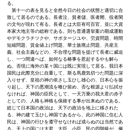
る。
第十一の表を見ると全然今日の社会の状態と適切に合
致して居るのである。長者泣、貧者儲、医者閙、役者閑
の文句が現れて有る。長者とは大臣有司百官、並に大資
本家大地主等の総称である。則ち普通選挙案の期成運動
やデモクラチツクや、サボタージユや、労資問題、時間
短縮問題、賃金値上げ問題、華士族廃止問題、共産主
義、社会主義などの、不合理な問題を提げて長者に威迫
し、一つ間違ヘば、如何なる椿事を惹起するやも解ら
ぬ。否現に海外の某々国には既に実現して居る。我日本
国民は此際充分に自重して、斯る馬鹿気切つた問題に深
入りせず、皇祖の神の依さし玉ひし雄心の、日本心を振
り起し、天下の悪潮流を喰ひ留め、否な根源より払拭せ
なければ、神国の臣民として、一天万乗の我大君の赤子
としての、人格も神格も保維する事が出来ぬのである。
総じて日本国の政治は、天下の政治を地上に移された
る、神の建て玉ひし神国であるから、此の神国に住む人
民は、神国の行ひを遵守せなければ成らぬのは当然であ
る。天上の国には大君、大臣、小臣、民の四階級が、儼