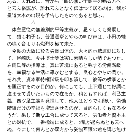
ある。夫れ故に、昔から「眼の無い千鳥手の鳴る方へ」
と云ふ俗謡が、誰れ云ふとなく伝はつて居るのは、我が
皇道大本の出現を予告したものであると思ふ。
△
体主霊従の無差別的平等主義が、忌々しくも発展し
て、猫も杓子も、普通選挙とやらの叫び声は、小田の蛙
の鳴く音よりも熾烈を極て来た。
今度の大阪に於る労働団体の、大々的示威運動に対し
て、尾崎氏、今井博士等は実に素晴らしい勢であつた。
右両氏等の指導は、真に苦境にあると称する労働階級
を、幸福なる生活に導かむとする、良心とやらの閃か。
それ共、資本家特権階級を叩き潰して、彼等の横暴とか
を匡正するのが目的か。何にしても、上下通じて好調に
進ませて貰いたいもので在るが、稍ともすれば、利己主
義、四ツ足主義を発揮して、他人はどうでも能い、労働
階級だけの幸福を増進させるのが、目的らしくも在るや
うだ。果して斯な工合に成つて来ると、労働者と資本主
との対抗で、一番極端に成ると、○乱が起らぬとも云へ
ぬ。今にして何んとか双方から妥協互譲の途を講じ無け