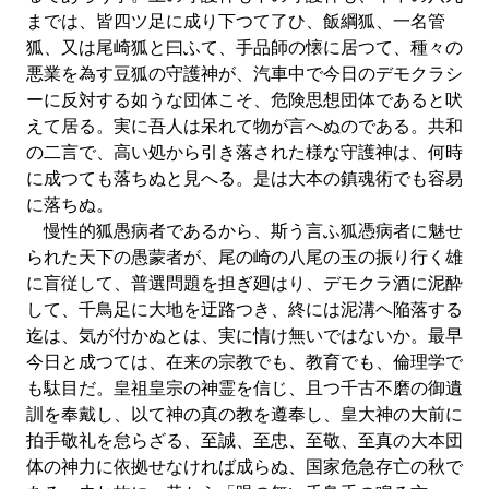
までは、皆四ツ足に成り下つて了ひ、飯綱狐、一名管
狐、又は尾崎狐と曰ふて、手品師の懐に居つて、種々の
悪業を為す豆狐の守護神が、汽車中で今日のデモクラシ
ーに反対する如うな団体こそ、危険思想団体であると吠
えて居る。実に吾人は呆れて物が言へぬのである。共和
の二言で、高い処から引き落された様な守護神は、何時
に成つても落ちぬと見へる。是は大本の鎮魂術でも容易
に落ちぬ。
慢性的狐愚病者であるから、斯う言ふ狐憑病者に魅せ
られた天下の愚蒙者が、尾の崎の八尾の玉の振り行く雄
に盲従して、普選問題を担ぎ廻はり、デモクラ酒に泥酔
して、千鳥足に大地を迂路つき、終には泥溝ヘ陥落する
迄は、気が付かぬとは、実に情け無いではないか。最早
今日と成つては、在来の宗教でも、教育でも、倫理学で
も駄目だ。皇祖皇宗の神霊を信じ、且つ千古不磨の御遺
訓を奉戴し、以て神の真の教を遵奉し、皇大神の大前に
拍手敬礼を怠らざる、至誠、至忠、至敬、至真の大本団
体の神力に依拠せなければ成らぬ、国家危急存亡の秋で