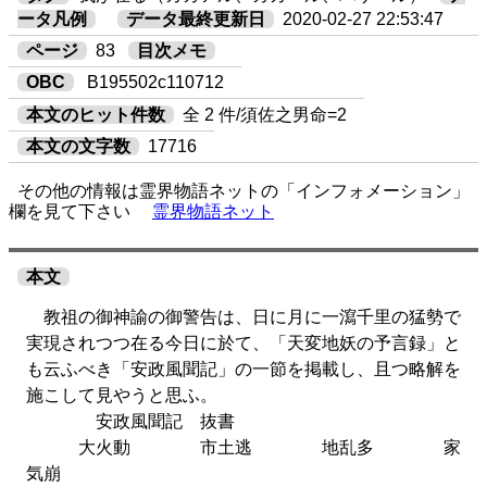
ータ凡例
データ最終更新日
2020-02-27 22:53:47
ページ
83
目次メモ
OBC
B195502c110712
本文のヒット件数
全 2 件/須佐之男命=2
本文の文字数
17716
その他の情報は霊界物語ネットの「インフォメーション」
欄を見て下さい
霊界物語ネット
本文
教祖の御神諭の御警告は、日に月に一瀉千里の猛勢で
実現されつつ在る今日に於て、「天変地妖の予言録」と
も云ふべき「安政風聞記」の一節を掲載し、且つ略解を
施こして見やうと思ふ。
安政風聞記 抜書
大火動 市土逃 地乱多 家
気崩