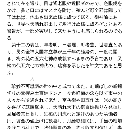
されて在る通り、目は皆老眼や近眼者のみで、色眼鏡を
かけ、鼻と口にはマスクを附け、殆んど顔全部は隠して
了はねば、他出も出来ぬ様に成つて居る。御神諭にあ
る、世界へ天晴れ顔出して歩行けぬ様に成るぞよとある
警告が、一部分実現して来たやうにも感じられるのであ
る。
第十二の表は、年者明、日者麗、町者豊、世者直とあ
り。艮の金神大国常立尊が三千年の経綸の、一度に開
き、梅の花の五六七神政成就すべき事の予言であり、又
松の代五六七の神代の、瑞祥を示したる神文であると思
ふ。
△
珍妙不可思議の世の中と成つて来た。蛙飛ばしの蚯蚓
切りの糞握み土百姓ドンと、今迄軽侮の念を以て市中の
人々から冷遇されて来た、杢兵衛や田五作は、米の高き
を喜びて鼓腹撃壌し、天晴れ天下の御百姓振りを発揮し
旦雇者其日暮し、鉄槌の川流れと定評のあつた労働者
は、賃金の値上げに歓喜し、月給取細民は、手当の増加
を欣こぶ斗りで、物価騰貴の為、約り収支相償はず、妻