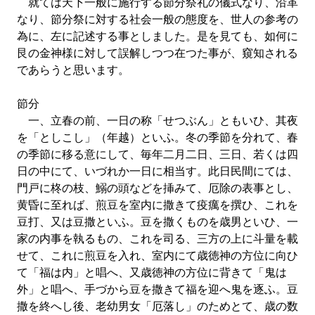
就ては天下一般に施行する節分祭礼の儀式なり、沿革
なり、節分祭に対する社会一般の態度を、世人の参考の
為に、左に記述する事としました。是を見ても、如何に
艮の金神様に対して誤解しつつ在つた事が、窺知される
であらうと思います。
節分
一、立春の前、一日の称「せつぶん」ともいひ、其夜
を「としこし」（年越）といふ。冬の季節を分れて、春
の季節に移る意にして、毎年二月二日、三日、若くは四
日の中にて、いづれか一日に相当す。此日民間にては、
門戸に柊の枝、鰯の頭などを挿みて、厄除の表事とし、
黄昏に至れば、煎豆を室内に撒きて疫癘を撰ひ、これを
豆打、又は豆撒といふ。豆を撒くものを歳男といひ、一
家の内事を執るもの、これを司る、三方の上に斗量を載
せて、これに煎豆を入れ、室内にて歳徳神の方位に向ひ
て「福は内」と唱へ、又歳徳神の方位に背きて「鬼は
外」と唱へ、手づから豆を撒きて福を迎へ鬼を逐ふ。豆
撒を終へし後、老幼男女「厄落し」のためとて、歳の数