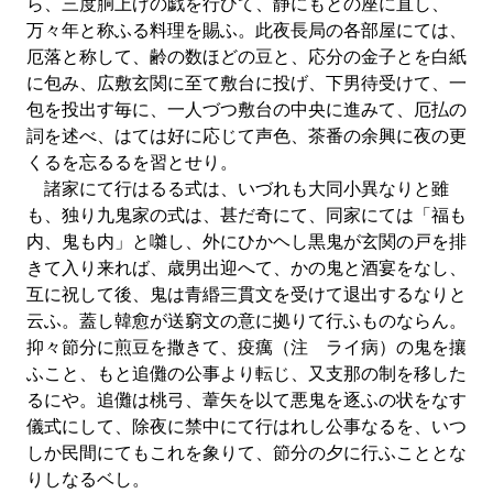
ら、三度胴上げの戯を行ひて、静にもとの座に直し、
万々年と称ふる料理を賜ふ。此夜長局の各部屋にては、
厄落と称して、齢の数ほどの豆と、応分の金子とを白紙
に包み、広敷玄関に至て敷台に投げ、下男待受けて、一
包を投出す毎に、一人づつ敷台の中央に進みて、厄払の
詞を述べ、はては好に応じて声色、茶番の余興に夜の更
くるを忘るるを習とせり。
諸家にて行はるる式は、いづれも大同小異なりと雖
も、独り九鬼家の式は、甚だ奇にて、同家にては「福も
内、鬼も内」と囃し、外にひかヘし黒鬼が玄関の戸を排
きて入り来れば、歳男出迎へて、かの鬼と酒宴をなし、
互に祝して後、鬼は青緡三貫文を受けて退出するなりと
云ふ。蓋し韓愈が送窮文の意に拠りて行ふものならん。
抑々節分に煎豆を撒きて、疫癘（注 ライ病）の鬼を攘
ふこと、もと追儺の公事より転じ、又支那の制を移した
るにや。追儺は桃弓、葦矢を以て悪鬼を逐ふの状をなす
儀式にして、除夜に禁中にて行はれし公事なるを、いつ
しか民間にてもこれを象りて、節分の夕に行ふこととな
りしなるベし。