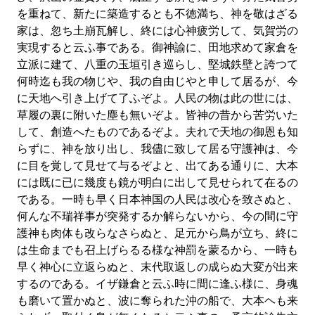
を重ねて、新たに築造するとも不徳満ち、神を敬はざる
家は、忽ち土崩瓦解し、終には心神疲労して、気賀労の
実現すると云ふ事である。御神諭に、田地求めて家倉を
立派に建て、八重の玉垣引き巡らし、堅城鉄壁と誇つて
何時迄も我の物じや、我の自由じやと申して居るが、今
に天地へ引き上げて了ふぞよ。人民の物は此の世には、
草履の裏に附いた塵も無いぞよ。皆神の昔から苦労いた
して、創造へたものであるぞよ。夫れで天地の御恩も知
らずに、神を放り出し、我儘に致して居る守護神は、今
に目を覚して見せて与るぞよと、出てある通りに、大本
には既に已に幾度も鏡が明白に出して見せられて在るの
である。一時も早く日本神国の人民は改心を致さぬと、
何んな不瑞祥事が突発するか解らないから、今の間に守
護神も肉体も改らなさらぬと、足元から鳥が立ち、終に
は生命までも召上げらるる様な神罰を蒙るから、一時も
早く神心に立返らぬと、末代取返しの成らぬ大変が出来
するのである。イザ鎌倉と云ふ時に間に逢ふ様に、身魂
も磨いて置かぬと、波に奪られた沖の船で、大本ヘも来