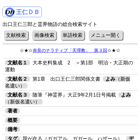
王仁ＤＢ
出口王仁三郎と霊界物語の総合検索サイト
文献検索
画像検索
単語検索
メニュー開く
☆★☆
奈良のナラティブ「天理教」 第３回
☆★☆
文献名１
大本史料集成 2 ＞第1部 明治・大正期の
運動
文献名２
第1章 出口王仁三郎関係文書
よみ
（新仮
名遣い）
文献名３
随筆『神霊界』大正9年2月1日号掲載
よみ
（新仮名遣い）
著者
概要
備考
タグ
我が在る（ガガアル、ガガール、ハザール）
デ