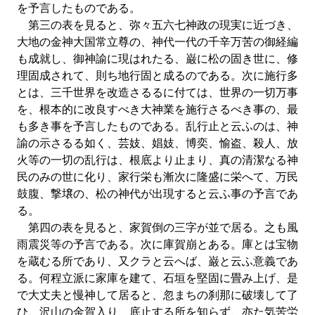
を予言したものである。
第三の表を見ると、弥々五六七神政の現実に近づき、
大地の金神大国常立尊の、神代一代の千辛万苦の御経編
も成就し、御神諭に現はれたる、巌に松の固き世に、修
理固成されて、則ち地行固と成るのである。次に施行多
とは、三千世界を改造さるるに付ては、世界の一切万事
を、根本的に改良すべき大神業を施行さるべき事の、最
も多き事を予言したものである。乱行止と云ふのは、神
諭の示さるる如く、芸妓、娼妓、博奕、愉盗、殺人、放
火等の一切の乱行は、根底より止まり、真の清潔なる神
民のみの世に化り、家行栄も漸次に隆盛に栄へて、万民
鼓腹、撃壌の、松の神代が出現すると云ふ事の予言であ
る。
第四の表を見ると、家賀倒の三字が並で居る。之も風
雨震災等の予言である。次に庫賀崩とある。庫とは宝物
を蔵むる所であり、又クラと云へば、巌と云ふ意義であ
る。何程立派に家庫を建て、石垣を堅固に畳み上げ、是
で大丈夫と慢神して居ると、忽まちの刹那に破壊して了
ひ、沢山の金賀入り、底止する所を知らず、亦た気苦労