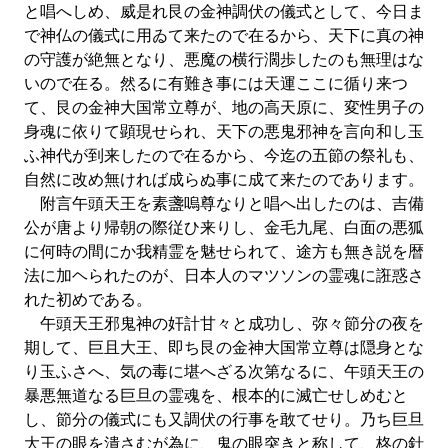
と唱へしめ、威是れ艮の金神調伏の儀式として、今日ま
で神仏の儀式に用ゐて来たので在るから、天下に真の神
の守護が絶無となり、悪魔の横行濶歩したのも無理はな
いので在る。然るに有難き事には天運ここに循り来つ
て、艮の金神大国常立尊が、地の高天原に、変性男子の
身魂に依りて顕現せられ、天下の悪鬼邪神を言向和し玉
ふ神代が到来したので在るから、今迄の五節の祭礼も、
自然に改め無ければ成らぬ事に成て来たのであります。
附言午頭天王を素盞嗚尊なりと唱へ出したのは、吉備
公が唐より帰朝の際従ひ来りし、金毛九尾、白面の悪狐
に何時の間にか我精霊を魅せられて、途方も無き説を暦
法に加ヘられたのが、日本人のマツソンの霊魂に誑惑さ
れた初めである。
午頭天王邪鬼神の奸計甘々と成功し、弥々節分の夜を
期して、巨且大王、即ち艮の金神大国常立尊は隠身とな
り玉ふさへ、気の毒に堪へざる次第なるに、午頭天王の
暴悪無道なる巨旦の霊魂を、根本的に滅亡せしめむと
し、節分の儀式にも又調伏の行事を敢てせり。乃ち巨旦
大王の眼を潰さむが為に、鬼の眼突きと称して、柊の針