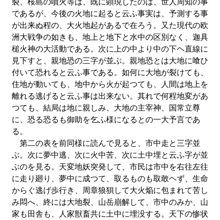
裂、桜島の噴火等は、既に顕現したのは、世人周知の事
であるが、今後の火地に起ると云ふ事実は、予測する事
が出来ぬ程の、大火地起があるで在ろう。又た現代の欧
洲大戦争の如きも、地上と地下と水中の区別なく、迦具
槌火神の大活動である。次に上の中より中の下ヘ直線に
見下すと、親地恐の三字が並ぶ。親地恐とは大地に喰ひ
付いて恐れると云ふ事である。如何に大地が裂けても、
住地が動いても、地中から火が起つても、人間は地上を
離れる逃げると云ふ事は出来ない。其れで何程地変があ
つても、結局は地に親しみ、大地の主宰神、国常立尊
に、恐る恐るも御助を乞ふ様になるとの一大予言であ
る。
第二の表を前同様に読んで見ると、市中走と三字並
ぶ。次に夢中逃、次に火中苦、次に土中埋と云ふ字が並
ぶのを見る。天変地妖突発して、市民は市中を右往左往
に走り廻り、夢中に成つて、取るものも取敢ヘず、生命
からぐ逃げ歩行き、周章狼狽して大火焔に包まれて苦し
み悶へ、終には大地裂、山岳崩解して、市中のみか、山
家も田舎も、人家獣畜共に土中に埋没する。天下の惨状