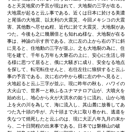
ると天災地変の予言が現はれて、大地裂の三字が在る。
大地震が起ると云ふ事である。近くは日本に於ける美濃
と尾張の大地震、以太利の大震災、今回メキシコの大震
害、其他数へ尽せぬ程、近代に於て大震災、大地裂があ
つた。今後も之に幾層倍とも知れぬ様な、大地裂が在る
事は、神諭の示す所である。次に左の上から右の下に斜
に見ると、住地動の三字が並ぶ。之も大地裂の為に、住
宅を建て、千年も万年も大磐石の上に、安心に生活し得
る様に思つて居ると、俄に大騒ぎに成り、安全なる地点
を探して、転宅転住せんと、右往左往に狼狽すると云ふ
事の予言である。次に右の中から横に左の中へ見ると、
火地起ると云ふ三字が並ぶ。現に昨年の秋も、ハワイの
大火山で、世界一と称ふるユナマナロア山が、大噴火を
始め出し、地心から火が大洪水の如うに流れ、山から地
上を火の川を為して、海に流入し、其山麓に放養してあ
つた九十頭の牛が、六十頭まで火に取り巻かれ、逃道を
失なつて焼死したと云ふのは、現に大正八年九月の末か
ら、二十日間程の出来事である。日本では磐梯山の破