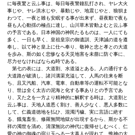
に毎夜驚と云ふ事は、毎日毎夜警鐘乱打され、ヤレ大火
事じや、ヤレ洪水じや、暴動じや、地震じやと、狼狽ま
わつて、一夜と雖も安眠する事が出来ず、昼夜動で夜も
昼も人心動揺の極点に達し、山川草木皆動よむと云ふ事
の予言である。日本神国の神民たるものは、一人にても
多く、一日も早く、皇祖皇宗の御遺訓、天津誠の道を遵
奉し、以て神と皇上に仕ヘ奉り、敬神と忠と孝との大道
を歩み、斯の如く悲惨なる天災地害を未萠に防ぐ事に、
尽力せなければならぬ時である。
第七の表には、大道割、水道溢とある。人の通行する
大道路が破潰し、諸川溝渠充溢して、人馬の往来を断
ち、且又汽船、汽車、電車、自動車等の運転不可能とな
り、世は全く太古の泥海と化する事ありとの予言であ
り、又た之を一方より精神的に解釈する時は、大道割と
云ふ事は、天地人道悉く割け、善人少なく、悪人多数に
して、仁義道徳地を払ひ、混濁汚穢、実に言語に絶す
る、餓鬼畜生、修羅無間地獄が出現するから、斯かる不
祥の濁世を清め、清潔無比の神代に復帰せしむべく、仁
愛の神の御魂の宿り玉へる一大真人が現れて、惟神の大