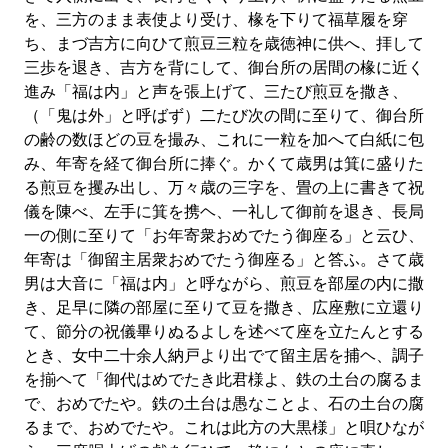
を、三方のまま表使より受け、椽を下りて福草履を穿
ち、まづ吉方に向ひて煎豆三粒を歳徳神に供へ、拝して
三歩を退き、吉方を背にして、御台所の居間の椽に近く
進み「福は内」と声を張上げて、三たび煎豆を撒き、
（「鬼は外」と呼ばず）二たび次の間に至りて、御台所
の齢の数ほどの豆を撮み、これに一粒を加へて白紙に包
み、年寄を経て御台所に捧ぐ。かくて歳男は箕に盛りた
る煎豆を攫み出し、万々歳の三字を、畳の上に書きて祝
儀を陳べ、左手に箕を携ヘ、一礼して御前を退き、長局
一の側に至りて「お年寄衆おめでたう御座る」と云ひ、
年寄は「御留主居衆おめでたう御座る」と答ふ。さて歳
男は大音に「福は内」と呼ながら、煎豆を部屋の内に撒
き、足早に隣の部屋に至りて豆を撒き、広座敷に立還り
て、節分の祝儀畢りぬるよしを述べて座を立たんとする
とき、女中二十余人納戸より出でて留主居を捕ヘ、調子
を揃ヘて「御代はめでたき此君様よ、鉄の土台の腐るま
で、おめでたや。鉄の土台は愚なことよ、石の土台の腐
るまで、おめでたや。これは此方の大黒様」と唄ひなが