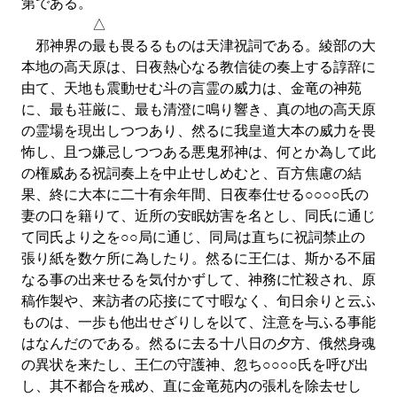
第である。
△
邪神界の最も畏るるものは天津祝詞である。綾部の大
本地の高天原は、日夜熱心なる教信徒の奏上する諄辞に
由て、天地も震動せむ斗の言霊の威力は、金竜の神苑
に、最も荘厳に、最も清澄に鳴り響き、真の地の高天原
の霊場を現出しつつあり、然るに我皇道大本の威力を畏
怖し、且つ嫌忌しつつある悪鬼邪神は、何とか為して此
の権威ある祝詞奏上を中止せしめむと、百方焦慮の結
果、終に大本に二十有余年間、日夜奉仕せる○○○○氏の
妻の口を籍りて、近所の安眠妨害を名とし、同氏に通じ
て同氏より之を○○局に通じ、同局は直ちに祝詞禁止の
張り紙を数ケ所に為したり。然るに王仁は、斯かる不届
なる事の出来せるを気付かずして、神務に忙殺され、原
稿作製や、来訪者の応接にて寸暇なく、旬日余りと云ふ
ものは、一歩も他出せざりしを以て、注意を与ふる事能
はなんだのである。然るに去る十八日の夕方、俄然身魂
の異状を来たし、王仁の守護神、忽ち○○○○氏を呼び出
し、其不都合を戒め、直に金竜苑内の張札を除去せし