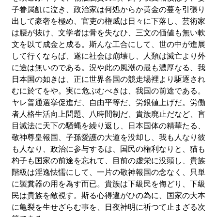
子眷属飢に泣き、政治家は何処からか黄金の蔓を引張り
出して豪奢を極め、官吏の権威は日々に下落し、芸術家
は腰が抜け、文学者は骨を失なひ、三文の価値も無い軟
文を以て成金と成る。斯んな工合にして、世の中が進展
して行くならば、遂に社会は崩壊し、人類は滅亡より外
に途は無いのである。況や此の風潮の最も濃厚なる、我
日本国の如きは、正に世界各国の競走場裡より駆逐され
むに於てをや。実に危ぶむべきは、我国の前途である。
ヤレ普通選挙促進だ、自由平等だ、労銀値上げだ。労働
者人格生活向上問題、八時間制だ、貴族廃止だなど、盲
目滅法に天下の騒蝿を繰り返し、日本国体の精華たる、
敬神尊皇報国、子孫愛護の大道を没却し、我も人なり彼
も人なり、政治に参与するは、国民の権利なりと、猫も
杓子も国家の前途を忘れて、目前の虚栄に没頭し、貴族
階級は淫逸怯懦にして、一片の敬神報国の念なく、只単
に製糞器の用を為す而已。貴族は下級民を侮どり、下級
民は貴族を敵視す。斯る心得違がひの為に、国家の大本
に亀裂を生せざらむ事を、日夜神明に祈つて止まざる次