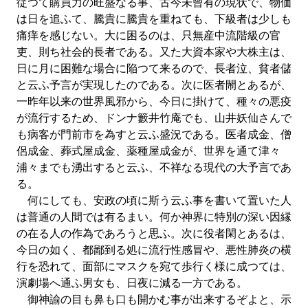
従つて購買力の旺盛なる事、古今未曾有の現状で、物価
は日を追ふて、騰貴に騰貴を重ねても、下級者は少しも
痛痒を感じない。大に困るのは、只無産中流階級の官
吏、則ち社会的長者である。又た大資本家や大株主は、
日に月に困難な場合に陥つて来るので、長者泣、貧者儲
と云ふ予言が実現したのである。次に医者閙とあるが、
一昨年以来の世界風邪から、今日に掛けて、種々の悪疫
が流行するため、ドンナ籔井竹庵でも、山井妖仙さんで
も病客が門前市を為すと云ふ盛況である。医者成金、僧
侶成金、葬式屋成金、薬種屋成金が、世界を通て津々
浦々までも湧出すると云ふ、不祥なる現代の大予言であ
る。
何にしても、安政の頃に斯う云ふ事を書いて置いた人
は普通の人間では有るまい。何か神界に特別の深い因縁
の在る人の作為であろうと思ふ。次に役者閑とあるは、
今日の如く、都鄙到る処に流行性感冒や、悪性肺炎の横
行を恐れて、面部にマスクを宛て歩行く様に成つては、
演劇場へ通ふ男女も、日夜に減る一方である。
御神諭の目も鼻も口も開かむ事が出来するぞよと、示