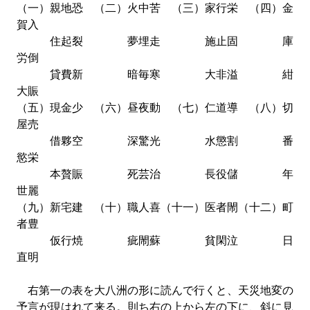
（一）親地恐 （二）火中苦 （三）家行栄 （四）金
賀入
住起裂 夢埋走 施止固 庫
労倒
貸費新 暗毎寒 大非溢 紺
大賑
（五）現金少 （六）昼夜動 （七）仁道導 （八）切
屋売
借夥空 深驚光 水懲割 番
慾栄
本贅賑 死芸治 長役儲 年
世麗
（九）新宅建 （十）職人喜（十一）医者閙（十二）町
者豊
仮行焼 疵閙蘇 貧閑泣 日
直明
右第一の表を大八洲の形に読んで行くと、天災地変の
予言が現はれて来る。則ち右の上から左の下に、斜に見