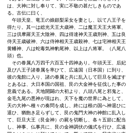
は、大神に対し奉りて、実に不敬の甚だしきものであ
る。古伝に曰く、
午頭天皇、竜王の娘頗梨采女を妻とし、以て八王子を
得たり。其一は総光天王大歳神、二は魔王天王大将軍、
三は倶摩羅天王大陰神、四は得達神天王歳刑神、五は良
侍天王歳破神、六は侍神相天王歳殺神、七は宅神相天王
黄幡神、八は蛇毒気神豹尾神、以上は八将軍。（八尾八
頭）也。
その眷属八万四千六百五十四神あり。午頭天王、后妃
及び八王子諸眷属を率ひて、広遠国（日本国）に到り、
彼の鬼館に入り、諸の眷属と共に乱入して巨旦を滅ぼす
とあるは、大日本国の国祖、艮の大金神を征伐した事の
意義である。天地開闢の大初より、八頭八尾と邪鬼と、
金毛九尾の悪神が現はれ、天下を魔の世界に為として、
天の大神ヘ種々の奏問を成し、終には根の国へ神退ひに
退ひ、猶飽き足らずして、艮の鬼門大神の神館に乱入し
て、巨旦大王（艮金神）の屍を切断し、各々五節に配当
し、神事、仏事共に、艮の金神調伏の儀式を行ひ、広遠