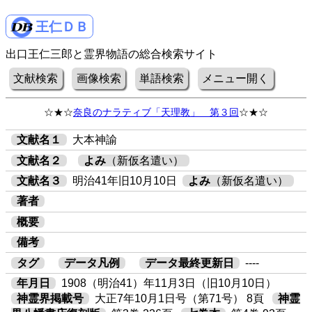
王仁ＤＢ
出口王仁三郎と霊界物語の総合検索サイト
文献検索
画像検索
単語検索
メニュー開く
☆★☆
奈良のナラティブ「天理教」 第３回
☆★☆
文献名１
大本神諭
文献名２
よみ
（新仮名遣い）
文献名３
明治41年旧10月10日
よみ
（新仮名遣い）
著者
概要
備考
タグ
データ凡例
データ最終更新日
----
年月日
1908（明治41）年11月3日（旧10月10日）
神霊界掲載号
大正7年10月1日号（第71号） 8頁
神霊