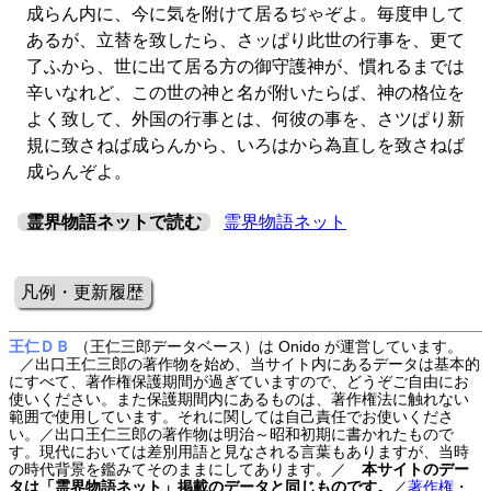
成らん内に、今に気を附けて居るぢゃぞよ。毎度申して
あるが、立替を致したら、さッぱり此世の行事を、更て
了ふから、世に出て居る方の御守護神が、慣れるまでは
辛いなれど、この世の神と名が附いたらば、神の格位を
よく致して、外国の行事とは、何彼の事を、さツぱり新
規に致さねば成らんから、いろはから為直しを致さねば
成らんぞよ。
霊界物語ネットで読む
霊界物語ネット
凡例・更新履歴
王仁ＤＢ
（王仁三郎データベース）は Onido が運営しています。
／出口王仁三郎の著作物を始め、当サイト内にあるデータは基本的
にすべて、著作権保護期間が過ぎていますので、どうぞご自由にお
使いください。また保護期間内にあるものは、著作権法に触れない
範囲で使用しています。それに関しては自己責任でお使いくださ
い。／出口王仁三郎の著作物は明治～昭和初期に書かれたもので
す。現代においては差別用語と見なされる言葉もありますが、当時
の時代背景を鑑みてそのままにしてあります。／
本サイトのデー
タは「霊界物語ネット」掲載のデータと同じものです。
／
著作権
・