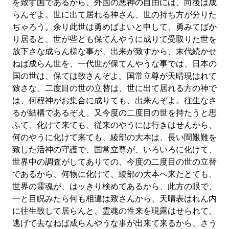
を致す国であるから、外国の悪神の自由には、向後は成
らんぞよ。世に出て居れる神さん、世の持ち方が分りた
ぢゃろう。余り此世は勇めばよいと申して、勇みてばか
り居ると、世が些とも保てんやうに成りて受取りた世を
放下さな成らん様な事が、出来が致すから、末代続かせ
ねば成らん世を、一代世が保てんやうな事では、日本の
国の世は、保ては致さんぞよ。国常立尊が天晴現はれて
致さな、二度目の世の立替は、世に出て居れる方の神で
は、何程神がお集合に成りても、出来んぞよ。往生なさ
るが結構であるぞえ。又今度の二度目の世を持たうと思
ふて、化けて来ても、従来のやうには行きはせんから、
何のやうに化けて来ても、綾部の大本は、長い間艱難を
致した活神の守護で、国常立尊が、いろいろに化けて、
世界中の調査がしてありての、今度の二度目の世の立替
であるから、何物に化けて、綾部の大本へ来たとても、
世界の霊魂が、はッきり検めてあるから、此方の眼で、
一と目睨みたら何も相違は致さんから、天晴表はれん内
に往生致して居らんと、霊魂の性来を現露はせられて、
逃げて去なねば成らんやうな事が出来て来るから、さう