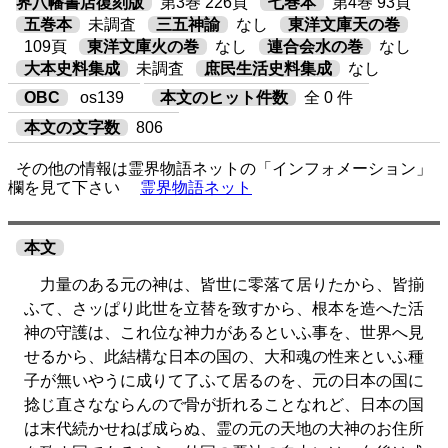
界八幡書店復刻版
第3巻 226頁
七巻本
第4巻 93頁
五巻本
未調査
三五神諭
なし
東洋文庫天の巻
109頁
東洋文庫火の巻
なし
連合会水の巻
なし
大本史料集成
未調査
庶民生活史料集成
なし
OBC
os139
本文のヒット件数
全 0 件
本文の文字数
806
その他の情報は霊界物語ネットの「インフォメーション」
欄を見て下さい
霊界物語ネット
本文
力量のある元の神は、皆世に零落て居りたから、皆揃
ふて、さッぱり此世を立替を致すから、根本を造へた活
神の守護は、これ位な神力があるといふ事を、世界へ見
せるから、此結構な日本の国の、大和魂の性来といふ種
子が無いやうに成りて了ふて居るのを、元の日本の国に
捻じ直さなならんので骨が折れることなれど、日本の国
は末代続かせねば成らぬ、霊の元の天地の大神のお住所