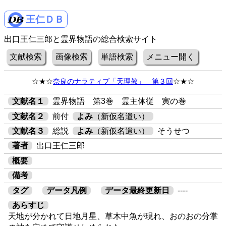
王仁ＤＢ
出口王仁三郎と霊界物語の総合検索サイト
文献検索
画像検索
単語検索
メニュー開く
☆★☆
奈良のナラティブ「天理教」 第３回
☆★☆
文献名１
霊界物語 第3巻 霊主体従 寅の巻
文献名２
前付
よみ
（新仮名遣い）
文献名３
総説
よみ
（新仮名遣い）
そうせつ
著者
出口王仁三郎
概要
備考
タグ
データ凡例
データ最終更新日
----
あらすじ
天地が分かれて日地月星、草木中魚が現れ、おのおの分掌