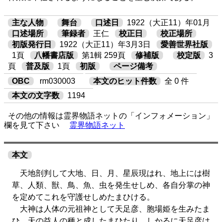
主な人物
舞台
口述日
1922（大正11）年01月
口述場所
筆録者
王仁
校正日
校正場所
初版発行日
1922（大正11）年3月3日
愛善世界社版
1頁
八幡書店版
第1輯 259頁
修補版
校定版
3
頁
普及版
1頁
初版
ページ備考
OBC
rm030003
本文のヒット件数
全 0 件
本文の文字数
1194
その他の情報は霊界物語ネットの「インフォメーション」
欄を見て下さい
霊界物語ネット
本文
天地剖判して大地、日、月、星辰現はれ、地上には樹
草、人類、獣、鳥、魚、虫を発生せしめ、各自分掌の神
を定めてこれを守護せしめたまひける。
大神は人体の元祖神として天足彦、胞場姫を生みたま
ひ、天の益人の種と成したまひたり。しかるに天足彦は