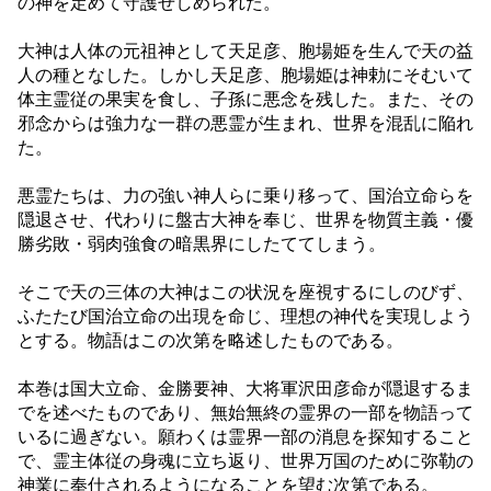
の神を定めて守護せしめられた。
大神は人体の元祖神として天足彦、胞場姫を生んで天の益
人の種となした。しかし天足彦、胞場姫は神勅にそむいて
体主霊従の果実を食し、子孫に悪念を残した。また、その
邪念からは強力な一群の悪霊が生まれ、世界を混乱に陥れ
た。
悪霊たちは、力の強い神人らに乗り移って、国治立命らを
隠退させ、代わりに盤古大神を奉じ、世界を物質主義・優
勝劣敗・弱肉強食の暗黒界にしたててしまう。
そこで天の三体の大神はこの状況を座視するにしのびず、
ふたたび国治立命の出現を命じ、理想の神代を実現しよう
とする。物語はこの次第を略述したものである。
本巻は国大立命、金勝要神、大将軍沢田彦命が隠退するま
でを述べたものであり、無始無終の霊界の一部を物語って
いるに過ぎない。願わくは霊界一部の消息を探知すること
で、霊主体従の身魂に立ち返り、世界万国のために弥勒の
神業に奉仕されるようになることを望む次第である。