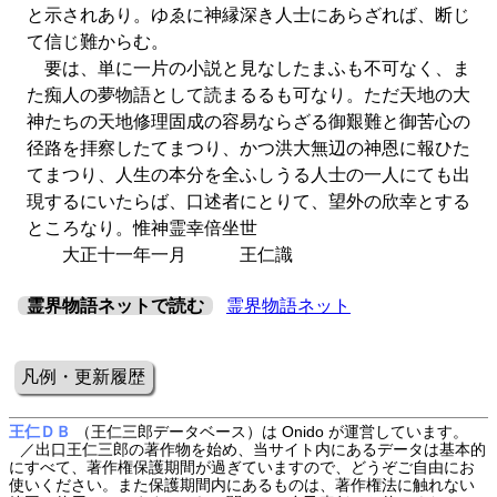
と示されあり。ゆゑに神縁深き人士にあらざれば、断じ
て信じ難からむ。
要は、単に一片の小説と見なしたまふも不可なく、ま
た痴人の夢物語として読まるるも可なり。ただ天地の大
神たちの天地修理固成の容易ならざる御艱難と御苦心の
径路を拝察したてまつり、かつ洪大無辺の神恩に報ひた
てまつり、人生の本分を全ふしうる人士の一人にても出
現するにいたらば、口述者にとりて、望外の欣幸とする
ところなり。惟神霊幸倍坐世
大正十一年一月 王仁識
霊界物語ネットで読む
霊界物語ネット
凡例・更新履歴
王仁ＤＢ
（王仁三郎データベース）は Onido が運営しています。
／出口王仁三郎の著作物を始め、当サイト内にあるデータは基本的
にすべて、著作権保護期間が過ぎていますので、どうぞご自由にお
使いください。また保護期間内にあるものは、著作権法に触れない