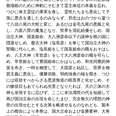
胞場姫のために神勅にそむきて霊主体従の本義を忘れ、
つひに体主霊従の果実を食し、霊性たちまち悪化して子
孫に悪念を遺したるのみならず、邪念はおのづから凝つ
て八頭八尾の大蛇と変じ、あるひは金毛九尾の悪狐と化
し、六面八臂の魔鬼となり、世界を混乱紛擾せしめ、国
治立大神、国直姫命、大八洲彦命以下の諸神を根の国に
隠退せしめ、盤古大神（塩長彦）を奉じて国治立大神の
聖職に代らしめ、塩長姫をして国直姫命の職をおそはし
め、八王大神（常世彦）をして大八洲彦命の職を司らし
め、常世姫をして豊国姫命にかはらしめ、和光同塵的神
策を布き、一時を糊塗して、大国彦と結託し、世界を物
質主義に悪化し、優勝劣敗、弱肉強食の端を開き、つひ
には収拾すべからざる悪逆無道の暗黒界と化せしめ、そ
の惨状目もあてられぬ光景となりたれば、天の三体の大
神も坐視するに忍びず、ここに末法濁世の代を短縮して
再び国治立命の出現を命じたまひ、完全無欠の理想の神
世の出現せむとする次第を略述せるものなれども、製本
上の都合により本巻は、国大立命および金勝要神、大将