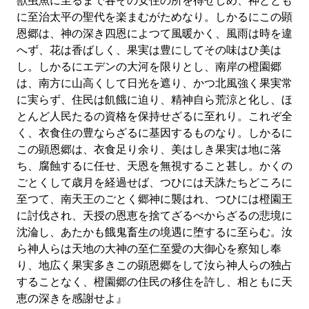
獣虫魚に至るまで各その安住の所を得せしめ、神ととも
に至治太平の聖代を楽まむがためなり。しかるにこの顕
恩郷は、神の深き四恩によつて風暖かく、風雨は時を違
へず、花は香ばしく、果実は豊にしてその味はひ美は
し。しかるにエデンの大河を限りとし、南岸の橙園郷
は、南方に山高くして日光を遮り、かつ北風強く果実常
に実らず、住民は飢餓に迫り、精神自ら荒涼と化し、ほ
とんど人民たるの資格を保持せざるに至れり。これぞ全
く、衣食住の豊ならざるに基因するものなり。しかるに
この顕恩郷は、衣食足り余り、美はしき果実は地に落
ち、腐蝕するに任せ、天恩を無視すること甚し。かくの
ごとくして歳月を経過せば、つひには天誅たちどころに
至つて、南天王のごとく郷神に襲はれ、つひには橙園王
に討伐され、天授の恩恵を捨てざるべからざるの悲境に
沈淪し、あたかも餓鬼畜生の境遇に堕するに至らむ。汝
ら神人らは天地の大神の至仁至愛の大御心を察知し奉
り、地広く果実多きこの顕恩郷をして汝ら神人らの独占
することなく、橙園郷の住民の移住を許し、相ともに天
恵の深きを感謝せよ』