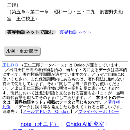
二録）
（第五章～第二一章 昭和一〇・三・二九 於吉野丸船
室 王仁校正）
霊界物語ネットで読む
霊界物語ネット
凡例・更新履歴
王仁ＤＢ
（王仁三郎データベース）は Onido が運営しています。
／出口王仁三郎の著作物を始め、当サイト内にあるデータは基本的
にすべて、著作権保護期間が過ぎていますので、どうぞご自由にお
使いください。また保護期間内にあるものは、著作権法に触れない
範囲で使用しています。それに関しては自己責任でお使いくださ
い。／出口王仁三郎の著作物は明治～昭和初期に書かれたもので
す。現代においては差別用語と見なされる言葉もありますが、当時
の時代背景を鑑みてそのままにしてあります。／
本サイトのデー
タは「霊界物語ネット」掲載のデータと同じものです。
／
著作権
・
凡例
／データに誤り等を発見したら教えてくれると嬉しいです。
連絡先：【
メールアドレス（Onido）
】
／
プライバシーポリシー
note（オニド）
｜
Onido AI研究室
｜