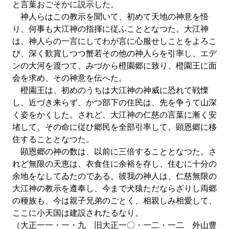
と言葉おごそかに説示した。
神人らはこの教示を聞いて、初めて天地の神意を悟
り、何事も大江神の指揮に従ふこととなつた。大江神
は、神人らの一言にしてわが言に心服せしことをよろこ
び、深く歎賞しつつ蟹若その他の神人らを引率し、エデ
ンの大河を渡つて、みづから橙園郷に致り、橙園王に面
会を求め、その神意を伝へた。
橙園王は、初めのうちは大江神の神威に恐れて戦慄
し、近づき来らず、かつ部下の住民は、先を争うて山深
く姿をかくした。されど、大江神の仁慈の言葉に漸く安
堵して、その命に従ひ郷民を全部引率して、顕恩郷に移
住することとなつた。
顕恩郷の神の数は、以前に三倍することとなつた。さ
れど無限の天恵は、衣食住に余裕を存し、住むに十分の
余地をなしてゐたのである。彼我の神人は、仁慈無限の
大江神の教示を遵奉し、今まで犬猿ただならざりし両郷
の種族も、今は親子兄弟のごとく、相親しみ相愛して、
ここに小天国は建設されたるなり。
（大正一一・一・九 旧大正一〇・一二・一二 外山豊