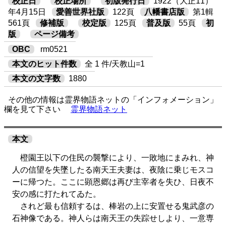
校正日
校正場所
初版発行日
1922（大正11）
年4月15日
愛善世界社版
122頁
八幡書店版
第1輯
561頁
修補版
校定版
125頁
普及版
55頁
初
版
ページ備考
OBC
rm0521
本文のヒット件数
全 1 件/天教山=1
本文の文字数
1880
その他の情報は霊界物語ネットの「インフォメーション」
欄を見て下さい
霊界物語ネット
本文
橙園王以下の住民の襲撃により、一敗地にまみれ、神
人の信望を失墜したる南天王夫妻は、夜陰に乗じモスコ
ーに帰つた。ここに顕恩郷は再び主宰者を失ひ、日夜不
安の感に打たれてゐた。
されど最も信頼するは、棒岩の上に安置せる鬼武彦の
石神像である。神人らは南天王の失踪せしより、一意専