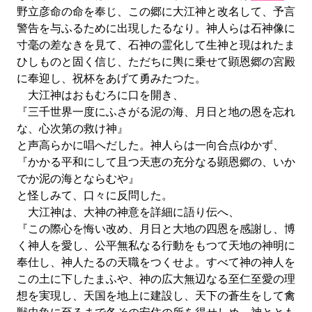
野立彦命の命を奉じ、この郷に大江神と改名して、予言
警告を与ふるために出現したるなり。神人らは石神像に
寸毫の差なきを見て、石神の霊化して生神と現はれたま
ひしものと固く信じ、ただちに輿に乗せて顕恩郷の宮殿
に奉迎し、祝杯をあげて勇みたつた。
大江神はおもむろに口を開き、
『三千世界一度にふさがる泥の海、月日と地の恩を忘れ
な、心次第の救け神』
と声高らかに唱へだした。神人らは一向合点ゆかず、
『かかる平和にして且つ天恵の充分なる顕恩郷の、いか
でか泥の海とならむや』
と怪しみて、口々に反問した。
大江神は、大神の神意を詳細に語り伝へ、
『この際心を悔い改め、月日と大地の四恩を感謝し、博
く神人を愛し、公平無私なる行動をもつて天地の神明に
奉仕し、神人たるの天職をつくせよ。すべて神の神人を
この土に下したまふや、神の広大無辺なる至仁至愛の理
想を実現し、天国を地上に建設し、天下の蒼生をして禽