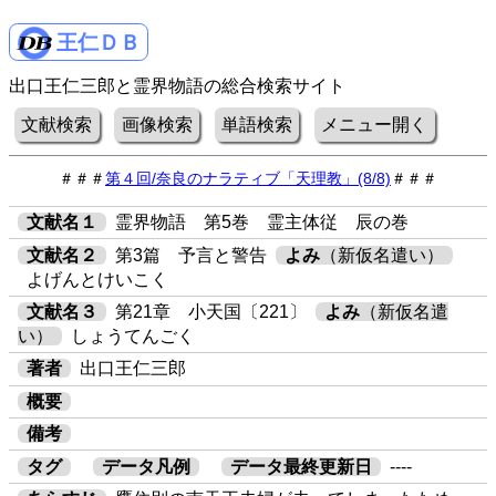
王仁ＤＢ
出口王仁三郎と霊界物語の総合検索サイト
文献検索
画像検索
単語検索
メニュー開く
＃＃＃
第４回/奈良のナラティブ「天理教」(8/8)
＃＃＃
文献名１
霊界物語 第5巻 霊主体従 辰の巻
文献名２
第3篇 予言と警告
よみ
（新仮名遣い）
よげんとけいこく
文献名３
第21章 小天国〔221〕
よみ
（新仮名遣
い）
しょうてんごく
著者
出口王仁三郎
概要
備考
タグ
データ凡例
データ最終更新日
----