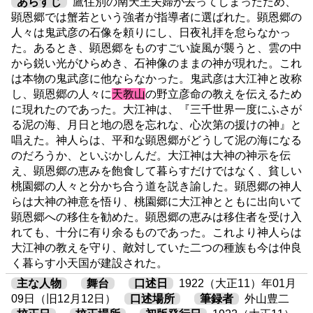
あらすじ
鷹住別の南天王夫婦が去ってしまったため、
顕恩郷では蟹若という強者が指導者に選ばれた。顕恩郷の
人々は鬼武彦の石像を頼りにし、日夜礼拝を怠らなかっ
た。あるとき、顕恩郷をものすごい旋風が襲うと、雲の中
から鋭い光がひらめき、石神像のままの神が現れた。これ
は本物の鬼武彦に他ならなかった。鬼武彦は大江神と改称
し、顕恩郷の人々に
天教山
の野立彦命の教えを伝えるため
に現れたのであった。大江神は、『三千世界一度にふさが
る泥の海、月日と地の恩を忘れな、心次第の援けの神』と
唱えた。神人らは、平和な顕恩郷がどうして泥の海になる
のだろうか、といぶかしんだ。大江神は大神の神示を伝
え、顕恩郷の恵みを飽食して暮らすだけではなく、貧しい
桃園郷の人々と分かち合う道を説き諭した。顕恩郷の神人
らは大神の神意を悟り、桃園郷に大江神とともに出向いて
顕恩郷への移住を勧めた。顕恩郷の恵みは移住者を受け入
れても、十分に有り余るものであった。これより神人らは
大江神の教えを守り、敵対していた二つの種族も今は仲良
く暮らす小天国が建設された。
主な人物
舞台
口述日
1922（大正11）年01月
09日（旧12月12日）
口述場所
筆録者
外山豊二