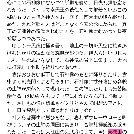
心にこの石神像にむかつて祈願を籠め、日夜礼拝を怠ら
なかつた。さうして南天王の後任として蟹若といふこの
郷のもつとも強き神人をおし立て、南天王の後を継がし
めた。されど郷神人はどことなく不安の念にかられ、真
正の天津神の降臨されむことを、石神像にむかつて昼夜
祈願しつつあつた。
頃しも一天俄に掻き曇り、地上の一切を天空に捲きあ
げむばかりの猛烈なる旋風が起つた。神人らはいづれも
九死一生の思ひをなして、石神像の岩下に集まり、天地
に拝跪して救助を祈りつつあつた。
雲はおひおひ低下して石神像のもとに降りきたり、雲
中より剣光閃くよと見るまに、石神像に寸分違はぬ容貌
の生神が忽然として現はれた。この神はたちまち光芒陸
離たる両刃の剣をもつて中空にむかひ左右左に打振つ
た。さしもの強雨烈風もパタリとやんで紺碧の空と化
し、日光燦然として輝きわたりはじめた。
神人らは蘇生の思ひをなし、思わずウローウローと叫
びつつ、その生神の周囲に集まり、合掌礼拝感謝の涙を
ながした。これは大江山の鬼武彦にして、今は
天教山
の