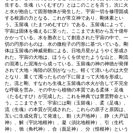
生する。生魂（いくむすび）とはこのことを言う。次に火
と水が抱合して固形物体が発生した。宇宙一切を修理固成
する根源の力となる。これが常立神であり、剛体素とい
う。玉留魂（たまつめむすび）である。玉留魂によって、
宇宙は固体を備えるに至った。ここまで太初から五十億年
かかっている。水を胞衣として創造された宇宙の中で、一
切の円形のものは、水の微粒子の円形に基づいている。剛
体は玉留魂の神威発動による。日地月星がようやく形成さ
れた。宇宙の大地は、ほうらくを伏せたような山と、剛流
の混淆した泥海から成っている。玉留魂の神の神徳が発揮
されて大地・海陸の区別がなった。軽くて清いものは大空
となり、重くて濁ったものが下に留まって大地を形成し
た。流と剛、すなわち生魂と玉留魂の水火が合して不完全
な呼吸を営み、その中から植物の本質である柔体・足魂
（たるむすび）が完成した。これを神典では豊雲野命とい
う。ここまできて、宇宙には剛（玉留魂）、柔（足魂）、
流（生魂）の本質が完成された。これらの原子と原因は、
互いに生成化育して発達し、動（大戸地神）、静（大戸辺
神）、解（宇比地根神）、凝（須比地根神）、引（生杙
神）、弛（角杙神）、合（面足神）、分（惶根神）という