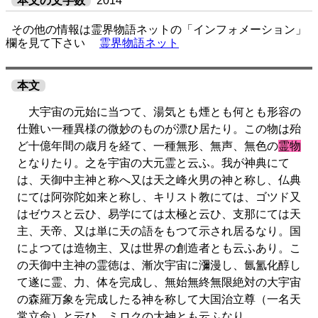
本文の文字数
2014
その他の情報は霊界物語ネットの「インフォメーション」
欄を見て下さい
霊界物語ネット
本文
大宇宙の元始に当つて、湯気とも煙とも何とも形容の
仕難い一種異様の微妙のものが漂ひ居たり。この物は殆
ど十億年間の歳月を経て、一種無形、無声、無色の
霊物
となりたり。之を宇宙の大元霊と云ふ。我が神典にて
は、天御中主神と称へ又は天之峰火男の神と称し、仏典
にては阿弥陀如来と称し、キリスト教にては、ゴツド又
はゼウスと云ひ、易学にては太極と云ひ、支那にては天
主、天帝、又は単に天の語をもつて示され居るなり。国
によつては造物主、又は世界の創造者とも云ふあり。こ
の天御中主神の霊徳は、漸次宇宙に瀰漫し、氤氳化醇し
て遂に霊、力、体を完成し、無始無終無限絶対の大宇宙
の森羅万象を完成したる神を称して大国治立尊（一名天
常立命）と云ひ、ミロクの大神とも云ふなり。