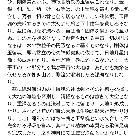
ひ、剛体素といふ。神祇官所祭の玉留魂これなり。金、
銀、銅、鉄、燐、砂、石等はこの玉留魂を最も多量に包
含し、万有一切の骨となり居るなり。この剛体素、玉留
魂の完成するまでに太初より殆ど五十億年を費しゐるな
り。茲に海月なす漂へる宇宙は漸く固体を備ふるに至り
ぬ。この水を胞衣となして創造されたる宇宙一切の円形
なるは、水の微粒子の円形なるに基くものなり。剛体は
玉留魂、即ち常立の命の神威発動に依つて、日地月星は
漸く形成されたり。されど第一巻に述ぶるがごとく、大
宇宙の一小部分たる我が宇宙の大地は、あたかも炮烙を
伏せたるが如き山と、剛流の混淆したる泥海なりしな
り。
茲に絶対無限力の玉留魂の神は弥々その神徳を発揮し
て大地の海陸を区別し、清軽なるものは靉きて大空とな
り、重濁なるものは淹滞して下に留まり、大地を形成し
たり。されど此時の宇宙の天地は生物の影未だ無かりけ
り。ここに流剛すなはち生魂と玉留魂との水火合して不
完全なる呼吸を営み、其中より植物の本質たる柔体足魂
を完成したり。之を神典にては豊雲淳命といふなり。い