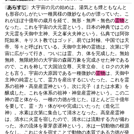
あらすじ
大宇宙の元の始めは、湯気とも煙ともなんと
も形容のしがたい一種異様の微妙なものが漂っていた。こ
れがほぼ十億年の歳月を経て、無形・無声・無色の
霊物
と
なった。これを宇宙の大元霊という。日本の神典ではこの
大元霊を天御中主神、天之峯火夫神という。仏典では阿弥
陀如来、キリスト教ではゴッド、易では対極、中国では天
帝、等々と呼ばれている。天御中主神の霊徳は、次第に宇
宙に広がって行き、ついには霊、力、体を完成した。無始
無終、無限絶対の大宇宙の森羅万象を完成させた神である
ので、これを称して大国治立尊、天常立命、ミロクの大神
とも言う。宇宙の大原因である一種微妙の
霊物
は、天御中
主神の純霊として、霊力を産出するにいたった。これを霊
系の祖神・高皇産霊神という。次に元子（または水素）を
醸成した。これを体系の祖神・神皇産霊神という。この二
神の霊と体から、一種の力徳が生じた。ほとんど三十億年
を要して、霊・力・体がやや完成にいたった（造化三
神）。水素は次第に集合して清水となった。高皇産霊神
は、清水に火霊を宿したので、清水には流動する力が備わ
った。水の流体を葦芽彦遅神という。水は一切動物の根源
をなし、これに火を宿すことで動物の本質である力徳が発