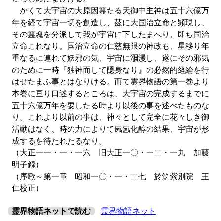
かくて大宇宙の大原因霊たる天御中主神は五十六億万
年を経て宇宙一切を創造し、茲に大国治立命と顕現し、
その霊魂を分派して我が宇宙に下したまへり。即ち国治
立命これなり。国治立命の仁慈無限の神政も、星移り年
重なるに連れて妖邪の気、宇宙に瀰漫し、遂にその邪気
のために一時『独神而して隠身なり』の必然的経綸を行
はせたまふ事とはなりける。而て霊界物語の第一巻より
本巻に亘り口述するところは、大宇宙の完成するまでに
五十六億万年を要したる時より以後の事を述べたものな
り。これより以前の事は、神々として完全に花々しき御
活動はなく、時の力によりて氤氳化醇の結果、宇宙が形
成するを待たれたるなり。
（大正一一・一・一六 旧大正一〇・一二・一九 加藤
明子録）
（序歌～第一章 昭和一〇・一・二七 於筑紫別院 王
仁校正）
霊界物語ネットで読む
霊界物語ネット