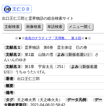
王仁ＤＢ
出口王仁三郎と霊界物語の総合検索サイト
文献検索
画像検索
単語検索
メニュー開く
☆★☆
奈良のナラティブ「天理教」 第３回
☆★☆
文献名１
霊界物語 第6巻 霊主体従 巳の巻
文献名２
第1篇 山陰の雪
よみ
（新仮名遣い）
さ
んいんのゆき
文献名３
第1章 宇宙太元〔251〕
よみ
（新仮名遣
い）
うちゅうたいげん
著者
出口王仁三郎
概要
備考
タグ
天之峰火男（天之峰火夫）
データ凡例
デー
タ最終更新日
2021-04-06 01:58:42