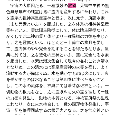
宇宙の大原因たる、一種微妙の
霊物
、天御中主神の無
色無形無声の純霊は遂に霊力を産出するに至れり。これ
を霊系の祖神高皇産霊神と云ふ。次に元子、所謂水素
（また元素といふ）を醸成した、之を体系の祖神神皇産
霊神といふ。霊は陽主陰従にして、体は陰主陽従なり。
かくして此二神の霊と体とより一種異様の力徳を生じた
り。之を霊体といふ。ほとんど三十億年の歳月を要し
て、霊力体のやや完全を期することを得たるなりき。皇
典に於ては、之を造化の三神といふ。茲に完全なる水素
を産出した。水素は漸次集合して現今の呑むごとき清水
となりぬ。この清水には高皇産霊神の火霊を宿し、よく
流動する力が備はりぬ。水を動かすものは火にして、火
を働かすものは水なることは第四巻に述べたるがごと
し。この水の流体を、神典にては葦芽彦遅神といふ。一
切動物の根元をなし、之に霊系即ち火の霊を宿して一種
の力徳を発生し、動物の本質となる。神祇官所祭の生魂
これなり。次に火水抱合して一種の固形物体発生し、宇
宙一切を修理固成するの根元力となる。之を常立神とい