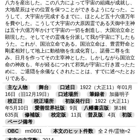
八力を産出した。この八力によって宇宙の組織が成就し、
大地星辰はその位置を保つことができるようになった。こ
うして、大宇宙が完成するまでに、ほとんど五十六億万年
を費やした。こうして大宇宙の大原因霊である天御中主神
は五十六億万年かけて宇宙の一切を創造し、大国治立命と
顕現した。そしてその霊魂を分派して我が宇宙に下したも
うた。これが、国治立命である。国治立命は、豊雲野命と
剛柔相対して地上に動植物を生成化育し、諾冊二尊を生
み、日月を作ってその主宰神とした。しかしながら国治立
命の神政も、年が経るにつれて邪気が宇宙に行き渡ったた
めに、ご退隠を余儀なくされたことは、すでに述べたとお
りである。
主な人物
舞台
口述日
1922（大正11）年01月
16日（旧12月19日）
口述場所
筆録者
加藤明子
校正日
校正場所
初版発行日
1922（大正11）
年5月10日
愛善世界社版
9頁
八幡書店版
第1輯
635頁
修補版
校定版
11頁
普及版
4頁
初版
ページ備考
OBC
rm0601
本文のヒット件数
全 2 件/霊物=2