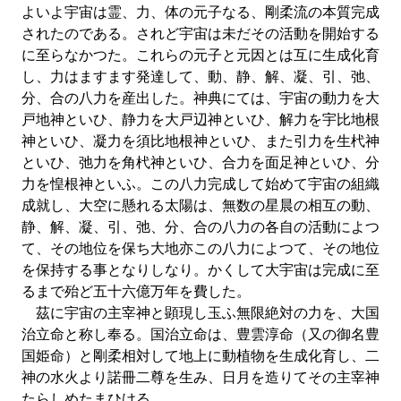
よいよ宇宙は霊、力、体の元子なる、剛柔流の本質完成
されたのである。されど宇宙は未だその活動を開始する
に至らなかつた。これらの元子と元因とは互に生成化育
し、力はますます発達して、動、静、解、凝、引、弛、
分、合の八力を産出した。神典にては、宇宙の動力を大
戸地神といひ、静力を大戸辺神といひ、解力を宇比地根
神といひ、凝力を須比地根神といひ、また引力を生杙神
といひ、弛力を角杙神といひ、合力を面足神といひ、分
力を惶根神といふ。この八力完成して始めて宇宙の組織
成就し、大空に懸れる太陽は、無数の星晨の相互の動、
静、解、凝、引、弛、分、合の八力の各自の活動によつ
て、その地位を保ち大地亦この八力によつて、その地位
を保持する事となりしなり。かくして大宇宙は完成に至
るまで殆ど五十六億万年を費した。
茲に宇宙の主宰神と顕現し玉ふ無限絶対の力を、大国
治立命と称し奉る。国治立命は、豊雲淳命（又の御名豊
国姫命）と剛柔相対して地上に動植物を生成化育し、二
神の水火より諾冊二尊を生み、日月を造りてその主宰神
たらしめたまひける。