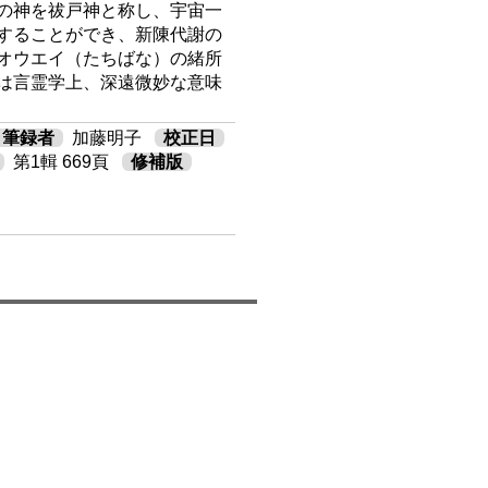
の神を祓戸神と称し、宇宙一
することができ、新陳代謝の
オウエイ（たちばな）の緒所
は言霊学上、深遠微妙な意味
筆録者
加藤明子
校正日
第1輯 669頁
修補版