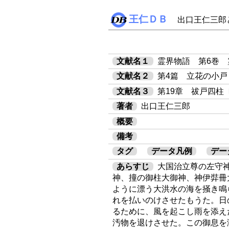
王仁ＤＢ
出口王仁三郎
文献名１
霊界物語 第6巻
文献名２
第4篇 立花の小戸
文献名３
第19章 祓戸四柱〔
著者
出口王仁三郎
概要
備考
タグ
データ凡例
デー
あらすじ
大国治立尊の左守
神、撞の御柱大御神、神伊弉冊
ように漂う大洪水の海を掻き鳴
れを払いのけさせたもうた。日
るために、風を起こし雨を添え
汚物を退けさせた。この御息を