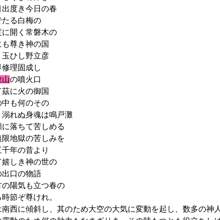
出度き今日の春
たる白梅の
に開く常磐木の
も尊き神の国
玉ひし野立彦
修理固成し
教山
の噴火口
茲に火の御国
中も何のその
溺れぬ身魂は鳴戸灘
に落ちて苦しめる
限地獄の苦しみを
千年の昔より
嬉しき神の世の
出口の物語
の陽気も立つ春の
時節ぞ尊けれ。
南西に傾斜し、其のため大空の大気に変動を起し、数多の神