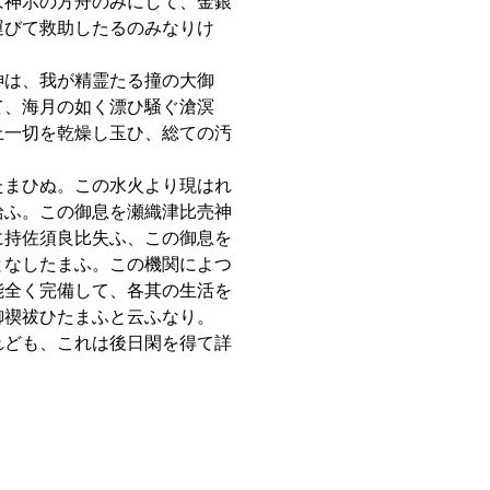
は神示の方舟のみにして、金銀
運びて救助したるのみなりけ
神は、我が精霊たる撞の大御
て、海月の如く漂ひ騒ぐ滄溟
上一切を乾燥し玉ひ、総ての汚
たまひぬ。この水火より現はれ
給ふ。この御息を瀬織津比売神
に持佐須良比失ふ、この御息を
となしたまふ。この機関によつ
能全く完備して、各其の生活を
御禊祓ひたまふと云ふなり。
れども、これは後日閑を得て詳