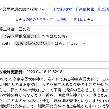
と霊界物語の総合検索サイト
文献検索
画像検索
単
☆★☆
奈良のナラティブ「天理教」 第３回
☆★☆
 霊主体従 巳の巻
よみ
（新仮名遣い）
たちはなのおど
269〕
よみ
（新仮名遣い）
はらいどよはしら
タ最終更新日
2020-04-18 19:52:18
神である高皇産霊大御神と、右守神である神皇産霊大神は、自
大神に天の瓊矛を授け、天の浮橋である黄金橋の上に立たせた
らし、日の大神の伊吹によって宇宙に清鮮の息を起こして地上
の大神の息からなりませる神を、伊吹戸主神という。泥にまみ
た。この水火から現れた神を、速秋津比売神という。また山々
瀬織津比売神という。瀬織津比売神は地上各地からすべての汚