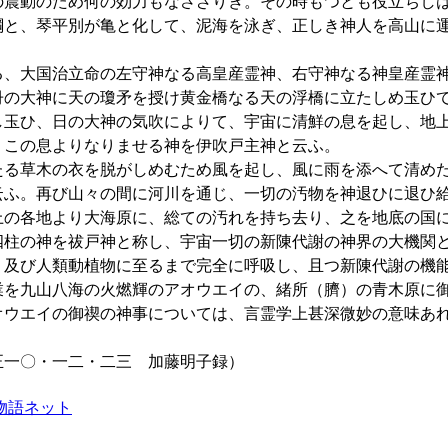
の震動のため何の効力もなさざりき。その時もつとも役立ちし
綱と、琴平別が亀と化して、泥海を泳ぎ、正しき神人を高山に
、大国治立命の左守神なる高皇産霊神、右守神なる神皇産霊
冊の大神に天の瓊矛を授け黄金橋なる天の浮橋に立たしめ玉ひ
し玉ひ、日の大神の気吹によりて、宇宙に清鮮の息を起し、地
。この息よりなりませる神を伊吹戸主神と云ふ。
る草木の衣を脱がしめむため風を起し、風に雨を添へて清め
云ふ。再び山々の間に河川を通じ、一切の汚物を神退ひに退ひ
上の各地より大海原に、総ての汚れを持ち去り、之を地底の国
四柱の神を祓戸神と称し、宇宙一切の新陳代謝の神界の大機関
、及び人類動植物に至るまで完全に呼吸し、且つ新陳代謝の機
業を九山八海の火燃輝のアオウエイの、緒所（臍）の青木原に
ウエイの御禊の神事については、言霊学上甚深微妙の意味あ
正一〇・一二・二三 加藤明子録）
物語ネット