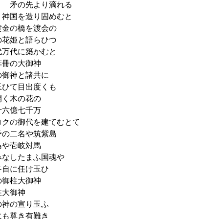
 矛の先より滴れる
神国を造り固めむと
金の橋を渡会の
花姫と語らひつ
万代に築かむと
冊の大御神
御神と諸共に
ひて目出度くも
く木の花の
六億七千万
クの御代を建てむとて
の二名や筑紫島
や壱岐対馬
なしたまふ国魂や
自に任け玉ひ
御柱大御神
大御神
神の宣り玉ふ
も尊き有難き