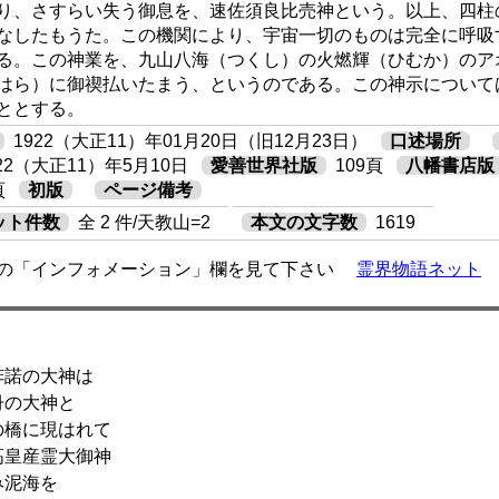
り、さすらい失う御息を、速佐須良比売神という。以上、四柱
なしたもうた。この機関により、宇宙一切のものは完全に呼吸
る。この神業を、九山八海（つくし）の火燃輝（ひむか）のア
はら）に御禊払いたまう、というのである。この神示について
ととする。
1922（大正11）年01月20日（旧12月23日）
口述場所
922（大正11）年5月10日
愛善世界社版
109頁
八幡書店版
頁
初版
ページ備考
ット件数
全 2 件/天教山=2
本文の文字数
1619
の「インフォメーション」欄を見て下さい
霊界物語ネット
諾の大神は
の大神と
橋に現はれて
皇産霊大御神
泥海を