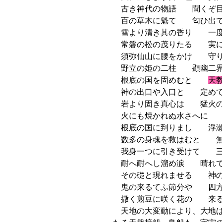
古き神代の物語 聞くぞ目
百の草木に魁て 匂ひ出で
雪より清き其の香り 一度
常磐の松の茂りたる 実に
須弥仙山に腰をかけ 守り
野立の姫の二柱 顕幽二界
根底の国を固めむと
天
神の出口や入口と 定めて
岩より固き真心は 猛火の
火にも焼かれぬ水さへに 
根底の国に到りまし 浮瀬
数多の身魂を救はむと 無
我身一つに引き受けて 三
耐へ耐へし溜め涙 晴れて
その礎と現れませる 神の
鬼の来るてふ節分や 四方
撒く煎豆に咲く花の 来る
天地の大変動により、大地は