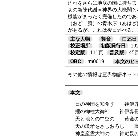
汚れをさらに地底の国に持ち去
切の新陳代謝＝神界の大機関と
機能がまったく完備したのであ
（おど＝臍）の青木原（あはぎ
があるが、これは後日述べるこ
主な人物
舞台
口述日
校正場所
初版発行日
1
校定版
111頁
普及版
45
OBC
rm0619
本文のヒ
その他の情報は霊界物語ネット
本文
日の神国を知食す 神伊弉
撞の御柱大御神 神伊弉冊
天と地との中空の 黄金の
天の瓊矛をさしおろし 高
神皇産霊大神の 神勅畏み