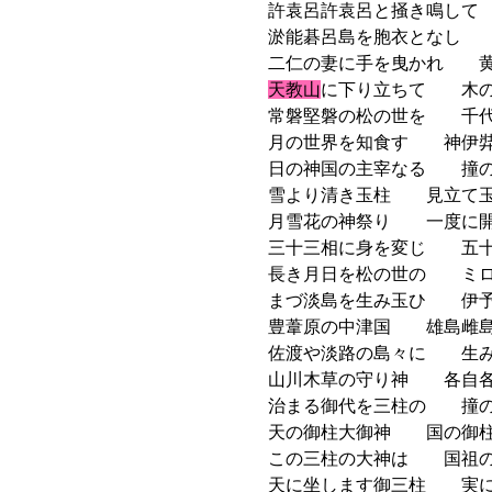
許袁呂許袁呂と掻き鳴して
淤能碁呂島を胞衣となし 
二仁の妻に手を曳かれ 黄
天教山
に下り立ちて 木の
常磐堅磐の松の世を 千代
月の世界を知食す 神伊弉
日の神国の主宰なる 撞の
雪より清き玉柱 見立て玉
月雪花の神祭り 一度に開
三十三相に身を変じ 五十
長き月日を松の世の ミロ
まづ淡島を生み玉ひ 伊予
豊葦原の中津国 雄島雌島
佐渡や淡路の島々に 生み
山川木草の守り神 各自各
治まる御代を三柱の 撞の
天の御柱大御神 国の御柱
この三柱の大神は 国祖の
天に坐します御三柱 実に