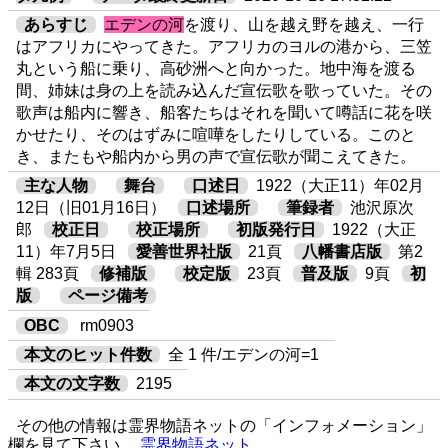
あらすじ
エデンの河
を渡り、山を越え野を越え、一行
はアフリカにやってきた。アフリカのヨルの港から、三笠
丸という船に乗り、高砂洲へと向かった。地中海を渡る
間、姉妹は身の上を読み込んだ宣伝歌を歌っていた。その
歌声は船内に響き、船客たちはそれを聞いて噂話に花を咲
かせたり、そのはずみに喧嘩をしたりしている。このと
き、またもや船内から男の声で宣伝歌が聞こえてきた。
主な人物
舞台
口述日
1922（大正11）年02月
12日（旧01月16日）
口述場所
筆録者
池沢原次
郎
校正日
校正場所
初版発行日
1922（大正
11）年7月5日
愛善世界社版
21頁
八幡書店版
第2
輯 283頁
修補版
校定版
23頁
普及版
9頁
初
版
ページ備考
OBC
rm0903
本文のヒット件数
全 1 件/エデンの河=1
本文の文字数
2195
その他の情報は霊界物語ネットの「インフォメーション」
欄を見て下さい
霊界物語ネット