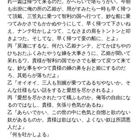
れ一篇は帰つて来るのだ。かへらいで堪らうかい。今朝
も出掛に俺の所の乙姫が、用がすみたら一時も早く帰つ
て頂戴、三笠丸に乗つて智利の国へ行つて、妙な船に乗
つてみかさでもかかぬやうにして、早く帰つて下さいね
え、ナンテ吐かしよつて、こなさまの肩をトントンと叩
きよつた。そしてな、早く帰つて妾の船に、とよ』
丙『莫迦にするな。何だい乙姫ナンテ、どてかぼちやの
ひちおたふくみたやうな嬶を大事さうに、乙姫が聞いて
呆れるワ。貴様が智利の国でかさでも被つて戻つて来て
な、妙な事をやつて貴様の嬶の鼻をおと姫にするのだ
ろ、其処らが落ちだよ』
乙『オイオイ、三人も別嬪が乗つてゐるぢやないか。そ
んな仕様もない話をすると愛想を尽かされるよ』
丙『愛想を尽かされたつて構ふものか。俺等の自由にな
るのではなし、貴様、矢張り色気があるね』
乙『あらいでかい、この世の中に色気と自惚と欲のない
奴があるものか。貴様は欲はない、よくない奴は所謂悪
人だよ』
『何を吐かしよる』