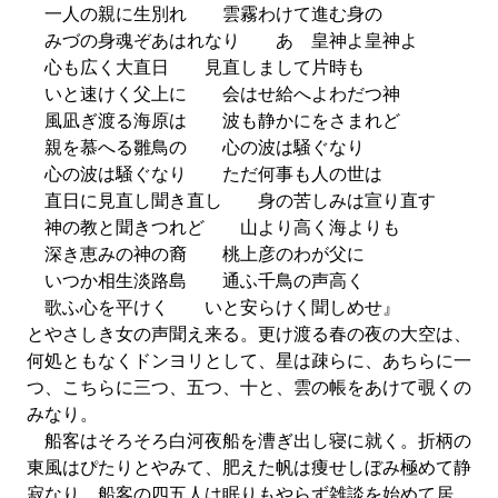
一人の親に生別れ 雲霧わけて進む身の
みづの身魂ぞあはれなり あゝ皇神よ皇神よ
心も広く大直日 見直しまして片時も
いと速けく父上に 会はせ給へよわだつ神
風凪ぎ渡る海原は 波も静かにをさまれど
親を慕へる雛鳥の 心の波は騒ぐなり
心の波は騒ぐなり ただ何事も人の世は
直日に見直し聞き直し 身の苦しみは宣り直す
神の教と聞きつれど 山より高く海よりも
深き恵みの神の裔 桃上彦のわが父に
いつか相生淡路島 通ふ千鳥の声高く
歌ふ心を平けく いと安らけく聞しめせ』
とやさしき女の声聞え来る。更け渡る春の夜の大空は、
何処ともなくドンヨリとして、星は疎らに、あちらに一
つ、こちらに三つ、五つ、十と、雲の帳をあけて覗くの
みなり。
船客はそろそろ白河夜船を漕ぎ出し寝に就く。折柄の
東風はぴたりとやみて、肥えた帆は痩せしぼみ極めて静
寂なり。船客の四五人は眠りもやらず雑談を始めて居