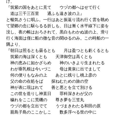
げ、
『筑紫の国をあとに見て ウヅの都へはせて行く
道は三千三百里 通ふも遠き波の上』
と暢気さうに唄ふ。一行はあと振返り流れ行く雲を眺め
て望郷の念に駆らるる折しも、日は漸く水平線下に姿を
没し、夜の帳はおろされて、黒白もわかぬ波の上、滑り
行く海面は僅に船の微な音の聞ゆるのみ。この時船の一
隅より、
『朝日は照るとも曇るとも 月は盈つとも虧くるとも
筑紫の海は深くとも 天津御空は高くとも
神の恵みに如かざらめ 神のいきより生まれたる
わが垂乳根は今いづこ 母は黄泉に出でまして
何の便りもなみの上 あとに残りし桃上彦の
父の命の在処をば 探ねむための旅の空
神が表に現はれて 善と悪とを立て別ける
この世を造りし神直日 罪科深きわが父の
穢れをここに荒磯の 尊き夢を三笠丸
ウヅの都を立出でて うづまきわたる和田の原
親島子島のここかしこ 数多浮べる世の中に