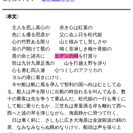
本文
主人を思ふ真心の 赤き心は紅葉の
色にも優る照彦が 父に会ふ日を松代姫
心の竹野ある限り 山と積みてし苦しさや
谷の戸開けて鶯の 鳴く音淋しき梅ケ香姫の
貴の命と諸共に
エデンの河
を打渡り
世は九分九厘足曳の 山を打越え野を渉り
心も勇む四人連 心つくしのアフリカの
ヨルの港に着きにけり。
今や船は帆に風を孕んで智利の国へ向はむとしてゐ
る。船人は声を限りに出船の時迫れるを叫んでゐる。数
十の乗客は先を争うて乗込んだ。松代姫の一行も漸くに
して船に乗りたるか、三笠丸は青葉滴る岸を離れて西へ
西へと波の琴を弾じながら、海面静かに滑つて行く。
日は漸く斜に、さしもに広き大海原は金波銀波の錦の
蓆、なみなみならぬ眺めなりけり。船頭は声を張り上