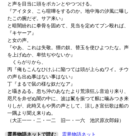
と声を目当に頭をポカンとやつつける。
『アイタタ、こら喧嘩をするのか。地中海の汐風に曝し
たこの腕だぞ。サア来い』
と暗闇紛れに拳骨を固めて、見当を定めてブン殴れば、
『キヤーア』
と女の声。
『やあ、これは失敬。狸の奴、替玉を使ひよつたな。声
を上げぬか、卑怯ぢやないか』
くらがりから、
丙『俺もこんなひけふに陥つては頭が上らぬワイ。チウ
の声も出ぬ事はない事はない』
丁『まるで鼠の様な奴だなア』
と囁きゐる。忽ち沖のあなたより荒浪狂ふ音迫り来り、
咫尺を弁ぜぬ闇の中に、波は鬣を振つて舷に噛みつき来
りしが、此時又もや男の声として、涼しき宣伝歌は船の
一隅より聞え来りぬ。
（大正一一・二・一二 旧一・一六 池沢原次郎録）
霊界物語ネットで読む
霊界物語ネット