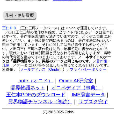
凡例・更新履歴
王仁ＤＢ
（王仁三郎データベース）は Onido が運営しています。
／出口王仁三郎の著作物を始め、当サイト内にあるデータは基本的
にすべて、著作権保護期間が過ぎていますので、どうぞご自由にお
使いください。また保護期間内にあるものは、著作権法に触れない
範囲で使用しています。それに関しては自己責任でお使いくださ
い。／出口王仁三郎の著作物は明治～昭和初期に書かれたもので
す。現代においては差別用語と見なされる言葉もありますが、当時
の時代背景を鑑みてそのままにしてあります。／
本サイトのデー
タは「霊界物語ネット」掲載のデータと同じものです。
／
著作権
・
凡例
／データに誤り等を発見したら教えてくれると嬉しいです。
連絡先：【
メールアドレス（Onido）
】
／
プライバシーポリシー
note（オニド）
｜
Onido AI研究室
｜
霊界物語ネット
｜
オニペディア（事典）
｜
王仁本PDFのダウンロード
｜
IME辞書データ
｜
霊界物語チャンネル（朗読）
｜
サブスク完了
(C) 2016-2026 Onido