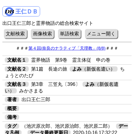
王仁ＤＢ
出口王仁三郎と霊界物語の総合検索サイト
文献検索
画像検索
単語検索
メニュー開く
＃＃＃
第４回/奈良のナラティブ「天理教」(8/8)
＃＃＃
文献名１
霊界物語 第9巻 霊主体従 申の巻
文献名２
第1篇 長途の旅
よみ
（新仮名遣い）
ち
ょうとのたび
文献名３
第3章 三笠丸〔396〕
よみ
（新仮名遣
い）
みかさまる
著者
出口王仁三郎
概要
備考
タグ
（池沢原次郎、池沢原治郎、池沢原二郎）
デー
タ凡例
データ最終更新日
2020-10-16 17:32:22