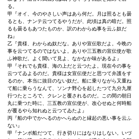
る。
甲『オイ、今のやさしい声はあら何だ。月は照るとも曇
るとも、ナンテ云つてるやうだが、此頃は真の暗だ。照
るも曇るもあつたものか、訳のわからぬ事を云ふ奴だ
ね』
乙『貴様、わからぬ奴だな。ありや宣伝歌だよ。今晩の
事を云つてるのではないよ。ありや三五教の宣伝使が歌
ふ神歌だ。よく聞いて見よ、なかなか味があるよ』
甲『それでも貴様、海の上だと云つたよ。現在今の事を
云つてゐよるのだ。貴様は女宣伝使だと思つて弁護をす
るのか。本当に抜目のない奴だ。船に乗りながら又重ね
て船に乗らうなんて、ソンナ野心を起したつて九分九厘
行つたところで、クレンと覆されるのだ。この間の朝日
丸に乗つた時に、三五教の宣伝使が、改心せぬと何時船
が覆るやら知れぬと云つてゐたよ』
丙『船の中でかへるのかへらぬのと縁起の悪い事を云ふ
ない』
甲『ナンボ船だつて、行き切りにはなりはしない。いづ