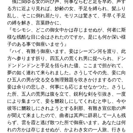
俄に聞ゆる女の叫び声、何事ならむと足を早め、声す
る方に近より見れば、妙齢の女、手足を縛られ、髪ふり
乱し、そこに倒れ居たり。モリスは驚きて、手早く手足
の縛を解き、言葉静かに、
『モシモシ、どこの御女中かは存じませぬが、何者に斯
様な残酷な目に会はされたのですか。是にも何か深い様
子のある事で御座いませう』
『ハイ、有難う御座います。妾はシーズン河を渡り、此
方へ参ります折り、四五人の荒くれ男に捉へられ、ドン
ドンドンドンと手足を括られた儘、ここまで担がれて、
夢の如く連れて来られました。さうして今の先、妾に向
ひ五人の男が交る交る無理難題を吹きかけまするので、
妾は余りの悲しさ、何事にも応じませなかつた。さうし
た所、五人の荒男は腹を立て、鋭利な剣を引抜き、一度
により集まつて、妾を嬲殺しにしてくれむと申し、今や
彼等に嬲殺しにされようとする刹那、有難き宣伝歌の声
が聞えて来ましたので、曲者は其声に辟易して一人も残
らず、雲を霞と逃げ散つた所で御座います。あなたは何
れの方かは存じませぬが、かよわき女の一人旅、行きも