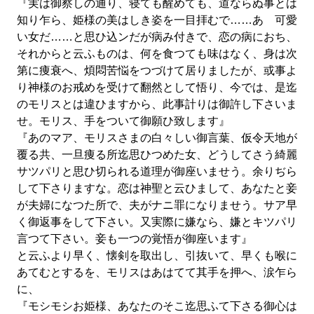
『実は御察しの通り、寝ても醒めても、道ならぬ事とは
知り乍ら、姫様の美はしき姿を一目拝むで……あゝ可愛
い女だ……と思ひ込ンだが病み付きで、恋の病におち、
それからと云ふものは、何を食つても味はなく、身は次
第に痩衰へ、煩悶苦悩をつづけて居りましたが、或事よ
り神様のお戒めを受けて翻然として悟り、今では、是迄
のモリスとは違ひますから、此事計りは御許し下さいま
せ。モリス、手をついて御願ひ致します』
『あのマア、モリスさまの白々しい御言葉、仮令天地が
覆る共、一旦痩る所迄思ひつめた女、どうしてさう綺麗
サツパリと思ひ切られる道理が御座いませう。余りぢら
して下さりますな。恋は神聖と云ひまして、あなたと妾
が夫婦になつた所で、夫がナニ罪になりませう。サア早
く御返事をして下さい。又実際に嫌なら、嫌とキツパリ
言つて下さい。妾も一つの覚悟が御座います』
と云ふより早く、懐剣を取出し、引抜いて、早くも喉に
あてむとするを、モリスはあはてて其手を押へ、涙乍ら
に、
『モシモシお姫様、あなたのそこ迄思ふて下さる御心は