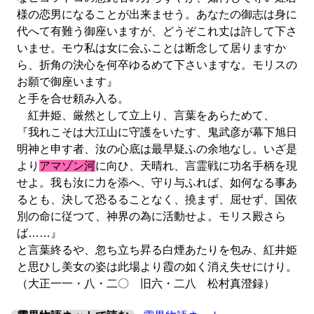
様の恋男になることが出来ませう。あなたの御志は身に
代へて有難う御座いますが、どうぞこれ丈は許して下さ
いませ。モウ私は女に会ふことは断念して居りますか
ら、折角の決心を何卒ゆるめて下さいますな。モリスの
お願で御座います』
と手を合せ頼み入る。
紅井姫、厳然として立上り、言葉をあらためて、
『我れこそは大江山に守護をいたす、鬼武彦が幕下旭日
明神と申す者、汝の心底は最早疑ふの余地なし。いざ是
より
アマゾン河
に向ひ、天晴れ、言霊戦に功名手柄を現
せよ。我も汝に力を添へ、守り与ふれば、如何なる事あ
るとも、決して恐るることなく、撓まず、屈せず、国依
別の命に従つて、神界の為に活動せよ。モリス殿さら
ば……』
と言葉終るや、忽ち立ち昇る白煙あたりを包み、紅井姫
と思ひし美女の姿は此場より霞の如く消え失せにけり。
（大正一一・八・二〇 旧六・二八 松村真澄録）