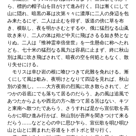
ら、標的の帽子山を目がけて進み行く。日は漸くにして
山に隠れ、暗黒の幕は次第々々に濃厚に二人の身辺を包
み来たるにぞ、二人は止むを得ず、坂道の傍に草を布
き、横臥し、夜を明かさむとするや、俄に猛烈なる山颪
吹き来り、二人の体は殆ど中天に飛ばさるる如き勢とな
りぬ。二人は『惟神霊幸倍坐世』を一生懸命に称へたれ
ども、七十米の猛烈なる風力は容易に止まず、終に秋山
別は風に吹き飛ばされて、暗夜の空を何処ともなく、散
り失せにける。
モリスは幸ひ岩の根に喰ひつきて此難を免れける。漸
くにして風は歇み、夜明けとなりて四辺を見れば、秋山
別の姿無し。……大方夜前の烈風に吹き散らされて、ど
つかの谷底にでも落ちて居るのだらう、あの風は追風で
あつたからよもや西北の方へ散つて居る筈はない、キツ
と東南へ散つたであらう、さうすれば是から宣伝歌を高
らかに唄ひ進み行かば、秋山別が吾声を聞きつけて来る
だらう……などと心の中に思ひ乍ら、宣伝歌を唄ひ唄ひ
山と山とに囲まれた谷道をトボトボと登り行く。