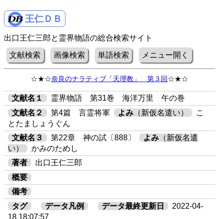
王仁ＤＢ
出口王仁三郎と霊界物語の総合検索サイト
文献検索
画像検索
単語検索
メニュー開く
☆★☆
奈良のナラティブ「天理教」 第３回
☆★☆
文献名１
霊界物語 第31巻 海洋万里 午の巻
文献名２
第4篇 言霊将軍
よみ
（新仮名遣い）
こ
とたましょうぐん
文献名３
第22章 神の試〔888〕
よみ
（新仮名遣
い）
かみのためし
著者
出口王仁三郎
概要
備考
タグ
データ凡例
データ最終更新日
2022-04-
18 18:07:57