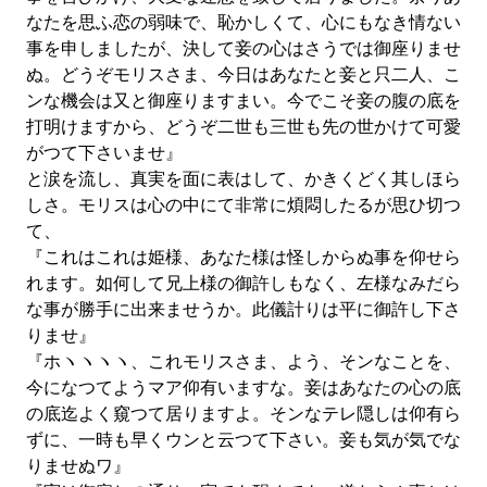
なたを思ふ恋の弱味で、恥かしくて、心にもなき情ない
事を申しましたが、決して妾の心はさうでは御座りませ
ぬ。どうぞモリスさま、今日はあなたと妾と只二人、こ
ンな機会は又と御座りますまい。今でこそ妾の腹の底を
打明けますから、どうぞ二世も三世も先の世かけて可愛
がつて下さいませ』
と涙を流し、真実を面に表はして、かきくどく其しほら
しさ。モリスは心の中にて非常に煩悶したるが思ひ切つ
て、
『これはこれは姫様、あなた様は怪しからぬ事を仰せら
れます。如何して兄上様の御許しもなく、左様なみだら
な事が勝手に出来ませうか。此儀計りは平に御許し下さ
りませ』
『ホヽヽヽヽ、これモリスさま、よう、そンなことを、
今になつてようマア仰有いますな。妾はあなたの心の底
の底迄よく窺つて居りますよ。そンなテレ隠しは仰有ら
ずに、一時も早くウンと云つて下さい。妾も気が気でな
りませぬワ』