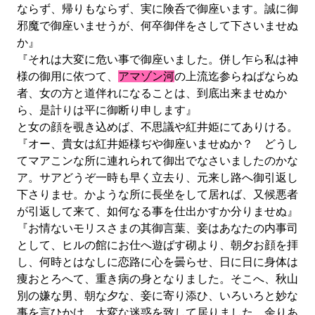
ならず、帰りもならず、実に険呑で御座います。誠に御
邪魔で御座いませうが、何卒御伴をさして下さいませぬ
か』
『それは大変に危い事で御座いました。併し乍ら私は神
様の御用に依つて、
アマゾン河
の上流迄参らねばならぬ
者、女の方と道伴れになることは、到底出来ませぬか
ら、是計りは平に御断り申します』
と女の顔を覗き込めば、不思議や紅井姫にてありける。
『オー、貴女は紅井姫様ぢや御座いませぬか？ どうし
てマアこンな所に連れられて御出でなさいましたのかな
ア。サアどうぞ一時も早く立去り、元来し路へ御引返し
下さりませ。かような所に長坐をして居れば、又候悪者
が引返して来て、如何なる事を仕出かすか分りませぬ』
『お情ないモリスさまの其御言葉、妾はあなたの内事司
として、ヒルの館にお仕へ遊ばす砌より、朝夕お顔を拝
し、何時とはなしに恋路に心を曇らせ、日に日に身体は
痩おとろへて、重き病の身となりました。そこへ、秋山
別の嫌な男、朝な夕な、妾に寄り添ひ、いろいろと妙な
事を言ひかけ、大変な迷惑を致して居りました。余りあ