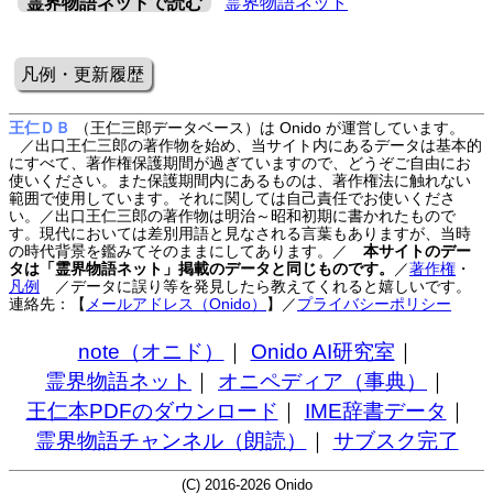
霊界物語ネットで読む
霊界物語ネット
凡例・更新履歴
王仁ＤＢ
（王仁三郎データベース）は Onido が運営しています。
／出口王仁三郎の著作物を始め、当サイト内にあるデータは基本的
にすべて、著作権保護期間が過ぎていますので、どうぞご自由にお
使いください。また保護期間内にあるものは、著作権法に触れない
範囲で使用しています。それに関しては自己責任でお使いくださ
い。／出口王仁三郎の著作物は明治～昭和初期に書かれたもので
す。現代においては差別用語と見なされる言葉もありますが、当時
の時代背景を鑑みてそのままにしてあります。／
本サイトのデー
タは「霊界物語ネット」掲載のデータと同じものです。
／
著作権
・
凡例
／データに誤り等を発見したら教えてくれると嬉しいです。
連絡先：【
メールアドレス（Onido）
】
／
プライバシーポリシー
note（オニド）
｜
Onido AI研究室
｜
霊界物語ネット
｜
オニペディア（事典）
｜
王仁本PDFのダウンロード
｜
IME辞書データ
｜
霊界物語チャンネル（朗読）
｜
サブスク完了
(C) 2016-2026 Onido