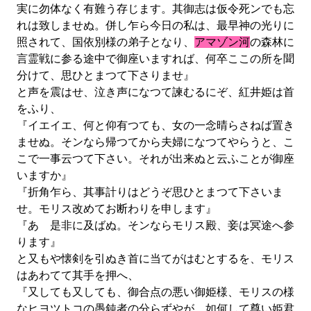
実に勿体なく有難う存じます。其御志は仮令死ンでも忘
れは致しませぬ。併し乍ら今日の私は、最早神の光りに
照されて、国依別様の弟子となり、
アマゾン河
の森林に
言霊戦に参る途中で御座いますれば、何卒ここの所を聞
分けて、思ひとまつて下さりませ』
と声を震はせ、泣き声になつて諫むるにぞ、紅井姫は首
をふり、
『イエイエ、何と仰有つても、女の一念晴らさねば置き
ませぬ。そンなら帰つてから夫婦になつてやらうと、こ
こで一事云つて下さい。それが出来ぬと云ふことが御座
いますか』
『折角乍ら、其事計りはどうぞ思ひとまつて下さいま
せ。モリス改めてお断わりを申します』
『あゝ是非に及ばぬ。そンならモリス殿、妾は冥途へ参
ります』
と又もや懐剣を引ぬき首に当てがはむとするを、モリス
はあわてて其手を押へ、
『又しても又しても、御合点の悪い御姫様、モリスの様
なヒヨツトコの愚鈍者の分らずやが、如何して尊い姫君