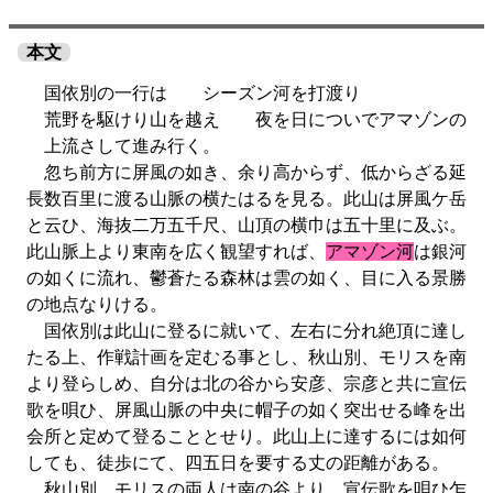
本文
国依別の一行は シーズン河を打渡り
荒野を駆けり山を越え 夜を日についでアマゾンの
上流さして進み行く。
忽ち前方に屏風の如き、余り高からず、低からざる延
長数百里に渡る山脈の横たはるを見る。此山は屏風ケ岳
と云ひ、海抜二万五千尺、山頂の横巾は五十里に及ぶ。
此山脈上より東南を広く観望すれば、
アマゾン河
は銀河
の如くに流れ、鬱蒼たる森林は雲の如く、目に入る景勝
の地点なりける。
国依別は此山に登るに就いて、左右に分れ絶頂に達し
たる上、作戦計画を定むる事とし、秋山別、モリスを南
より登らしめ、自分は北の谷から安彦、宗彦と共に宣伝
歌を唄ひ、屏風山脈の中央に帽子の如く突出せる峰を出
会所と定めて登ることとせり。此山上に達するには如何
しても、徒歩にて、四五日を要する丈の距離がある。
秋山別、モリスの両人は南の谷より、宣伝歌を唄ひ乍