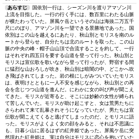
あらすじ
国依別一行は、シーズン川を渡りアマゾン川
上流を目指した。一行の行く手には、数百里にわたる山脈
が横たわっていた。屏風ケ岳というその山は海抜二万五千
尺にのぼり、アマゾン川を一望できる景勝地であった。国
依別はこの山を越えるにあたり、秋山別とモリスを南のル
ートから登らせ、自分たちは北のルートを取った。この山
脈の中央の峰・帽子山山頂で合流することを約して、一行
はそれぞれ四五日を要する山道を登って行った。秋山別と
モリスは宣伝歌を歌いながら登って行ったが、野宿する間
に猛烈な山おろしが吹き、秋山別は暗闇の中、どこかへ吹
き飛ばされてしまった。岩の根にしがみついていたモリス
は、夜明けとともに一人不安を感じながら、秋山別との再
会を念じつつ山道を進んだ。にわかに女の叫び声が聞こえ
てきた。モリスが近寄ると、そこには妙齢の女性が縛られ
て苦しんでいた。モリスが助け起こすと、女は荒男たちに
さらわれて来て乱暴されそうになっていたが、男たちは宣
伝歌が聞こえてくると逃げてしまったのだ、とモリスに語
った。モリスがよくよく女の顔をみると、それは不思議に
も、日暮シ山に居るはずの紅井姫であった。屏風ケ岳に突
然現れた紅井姫は、実は自分はモリスに恋心を抱いていた