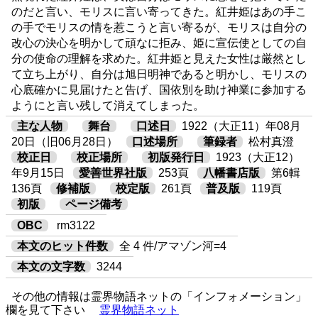
のだと言い、モリスに言い寄ってきた。紅井姫はあの手こ
の手でモリスの情を惹こうと言い寄るが、モリスは自分の
改心の決心を明かして頑なに拒み、姫に宣伝使としての自
分の使命の理解を求めた。紅井姫と見えた女性は厳然とし
て立ち上がり、自分は旭日明神であると明かし、モリスの
心底確かに見届けたと告げ、国依別を助け神業に参加する
ようにと言い残して消えてしまった。
主な人物
舞台
口述日
1922（大正11）年08月
20日（旧06月28日）
口述場所
筆録者
松村真澄
校正日
校正場所
初版発行日
1923（大正12）
年9月15日
愛善世界社版
253頁
八幡書店版
第6輯
136頁
修補版
校定版
261頁
普及版
119頁
初版
ページ備考
OBC
rm3122
本文のヒット件数
全 4 件/アマゾン河=4
本文の文字数
3244
その他の情報は霊界物語ネットの「インフォメーション」
欄を見て下さい
霊界物語ネット