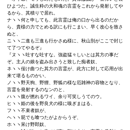
ひよつた。誠生粋の大和魂の言霊をこれから発射してや
るから、其積りで居れ。
ナヽヽ何と申しても、此言霊は俺の口から出るのだか
ら、貴様の力でとめる訳にも行こまい、早く改心を致さ
ぬと、
ニヽヽ二進も三進も行かさぬ様に、秋山別がここで封じ
て了つてやるぞ』
『ヌヽヽ吐すな吐すな。強盗猛々しいとは其方の事だ
ぞ。主人の娘を盗み出さうと致した痴者奴、
ネヽヽ佞け曲つた其方の言霊が、此方に対して応用が出
来て堪るものかい、
ノヽヽ野天狗、野狸、野狐の様な厄雑神の容物となり、
言霊を発射するのなンのと、
ハヽヽ腹が撚れるワイ、余り可笑しうてのウ。
ヒヽヽ姫の後を野良犬の様に嗅ぎまはる、
フヽヽ不束者奴が、
ヘヽヽ屁でも喰つたがよからうぞ、
ホヽヽ呆け野郎奴、