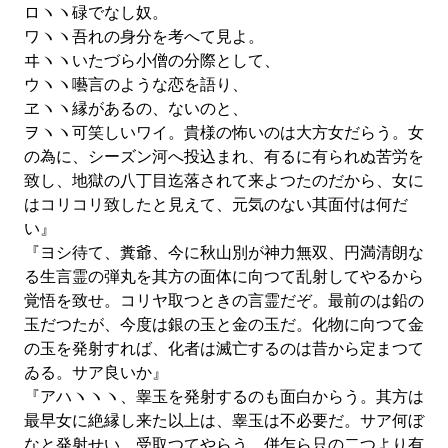
ロヽヽ碌でなし奴。
ワヽヽ吾れの身分を考へて見よ。
ヰヽヽいたづら小僧の分際として、
ウヽヽ囈言のような恋を語り、
ヱヽヽ縁があるの、ないのと、
ヲヽヽ可笑しいワイ。貴様の怖いのは大方女だらう。女
の為に、シーズン河へ投込まれ、有るに有られぬ苦労を
致し、地獄の八丁目迄落されて来よつたのだから、女に
はコリコリ致したと見えて、元気のない其面付は何だ
い』
『ヨシ待て、糞爺、今に秋山別が神力無双、円満清朗な
る生言霊の弾丸を其方の面体に向つて乱射してやるから
覚悟を致せ。コリヤ取つときの言霊だぞ。最前のは鉛の
玉だつたが、今度は銀の玉と金の玉だ。化物に向つて金
の玉を発射すれば、化者は滅亡するのは昔から定まつて
ゐる。サア良いか』
『アハヽヽヽ、睾玉を発射するのも面白からう。其方は
最早女に絶縁し来た以上は、睾玉は不必要だ。サア何ぼ
なと発射せい。受取つてやらう。併乍ら只の二つより有