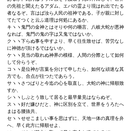
の先祖と聞えたるアダム、エバの霊より現はれ出でたる
者なるぞ。言はば汝ら人民の祖神である。子が親に対し
てたてつくと云ふ道理は何処にあるか、
キヽヽ鬼門の金神とはそりや何の囈言、八岐大蛇が悪神
なれば、鬼門の鬼の字は又鬼ではないか、
クヽヽ下らぬ事を申すより、早く往生致せば、苦労なし
に神徳が頂けるではないか、
ケヽヽ見当の取れぬ神界の模様、人間の分際として如何
して分らうぞ、
コヽヽ是位神が言葉を分けて申したら、如何な頑迷な其
方でも、合点が往つたであらう。
サヽヽさつぱりと今迄の心を取直し、大蛇の神に帰順致
すか、
シヽヽしぶとう致して居ると最早量見はならぬぞ、
スヽヽ好だ嫌ひだと、神に区別を立て、世界をうろたへ
まはる腰抜共、
セヽヽせせこましい事を思はずに、天地一体の真理を弁
へ、早く此方に帰順せよ、