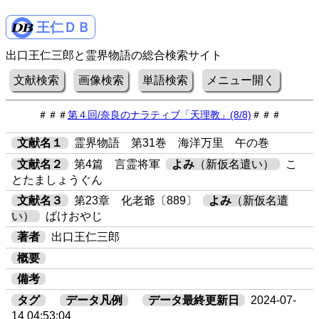
王仁ＤＢ
出口王仁三郎と霊界物語の総合検索サイト
文献検索
画像検索
単語検索
メニュー開く
＃＃＃
第４回/奈良のナラティブ「天理教」(8/8)
＃＃＃
文献名１
霊界物語 第31巻 海洋万里 午の巻
文献名２
第4篇 言霊将軍
よみ
（新仮名遣い）
こ
とたましょうぐん
文献名３
第23章 化老爺〔889〕
よみ
（新仮名遣
い）
ばけおやじ
著者
出口王仁三郎
概要
備考
タグ
データ凡例
データ最終更新日
2024-07-
14 04:53:04