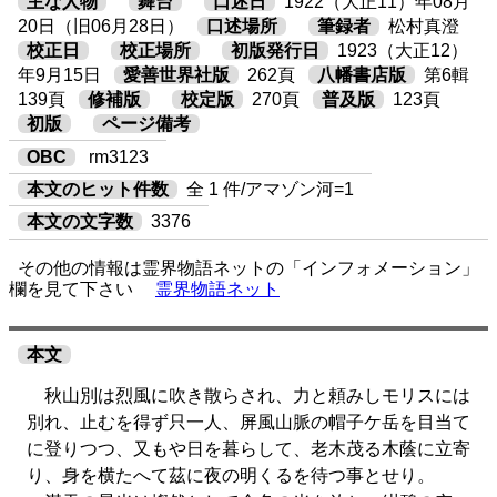
主な人物
舞台
口述日
1922（大正11）年08月
20日（旧06月28日）
口述場所
筆録者
松村真澄
校正日
校正場所
初版発行日
1923（大正12）
年9月15日
愛善世界社版
262頁
八幡書店版
第6輯
139頁
修補版
校定版
270頁
普及版
123頁
初版
ページ備考
OBC
rm3123
本文のヒット件数
全 1 件/アマゾン河=1
本文の文字数
3376
その他の情報は霊界物語ネットの「インフォメーション」
欄を見て下さい
霊界物語ネット
本文
秋山別は烈風に吹き散らされ、力と頼みしモリスには
別れ、止むを得ず只一人、屏風山脈の帽子ケ岳を目当て
に登りつつ、又もや日を暮らして、老木茂る木蔭に立寄
り、身を横たへて茲に夜の明くるを待つ事とせり。