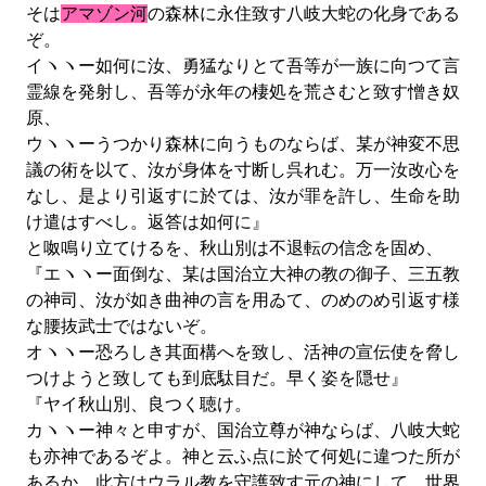
そは
アマゾン河
の森林に永住致す八岐大蛇の化身である
ぞ。
イヽヽー如何に汝、勇猛なりとて吾等が一族に向つて言
霊線を発射し、吾等が永年の棲処を荒さむと致す憎き奴
原、
ウヽヽーうつかり森林に向うものならば、某が神変不思
議の術を以て、汝が身体を寸断し呉れむ。万一汝改心を
なし、是より引返すに於ては、汝が罪を許し、生命を助
け遣はすべし。返答は如何に』
と呶鳴り立てけるを、秋山別は不退転の信念を固め、
『エヽヽー面倒な、某は国治立大神の教の御子、三五教
の神司、汝が如き曲神の言を用ゐて、のめのめ引返す様
な腰抜武士ではないぞ。
オヽヽー恐ろしき其面構へを致し、活神の宣伝使を脅し
つけようと致しても到底駄目だ。早く姿を隠せ』
『ヤイ秋山別、良つく聴け。
カヽヽー神々と申すが、国治立尊が神ならば、八岐大蛇
も亦神であるぞよ。神と云ふ点に於て何処に違つた所が
あるか。此方はウラル教を守護致す元の神にして、世界