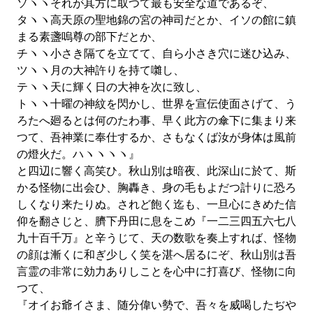
ソヽヽそれが其方に取つて最も安全な道であるぞ、
タヽヽ高天原の聖地錦の宮の神司だとか、イソの館に鎮
まる素盞嗚尊の部下だとか、
チヽヽ小さき隔てを立てて、自ら小さき穴に迷ひ込み、
ツヽヽ月の大神許りを持て囃し、
テヽヽ天に輝く日の大神を次に致し、
トヽヽ十曜の神紋を閃かし、世界を宣伝使面さげて、う
ろたへ廻るとは何のたわ事、早く此方の傘下に集まり来
つて、吾神業に奉仕するか、さもなくば汝が身体は風前
の燈火だ。ハヽヽヽヽ』
と四辺に響く高笑ひ。秋山別は暗夜、此深山に於て、斯
かる怪物に出会ひ、胸轟き、身の毛もよだつ計りに恐ろ
しくなり来たりぬ。されど飽く迄も、一旦心にきめた信
仰を翻さじと、臍下丹田に息をこめ『一二三四五六七八
九十百千万』と辛うじて、天の数歌を奏上すれば、怪物
の顔は漸くに和ぎ少しく笑を湛へ居るにぞ、秋山別は吾
言霊の非常に効力ありしことを心中に打喜び、怪物に向
つて、
『オイお爺イさま、随分偉い勢で、吾々を威喝したぢや