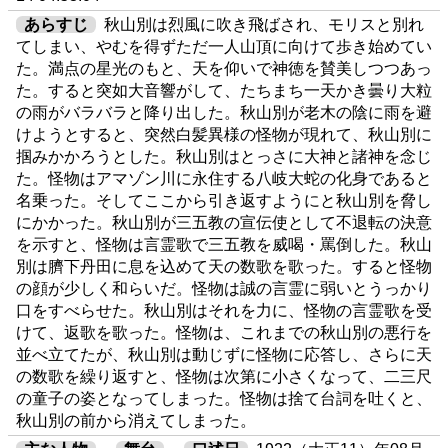
あらすじ
秋山別は烈風に吹き飛ばされ、モリスと別れ
てしまい、やむを得ずただ一人山頂に向けて歩き始めてい
た。満点の星光のもと、天を仰いで神徳を賛美しつつあっ
た。すると突如大音響がして、たちまち一天かき曇り大粒
の雨がバラバラと降り出した。秋山別が老木の陰に雨を避
けようとすると、突然白髪異様の怪物が現れて、秋山別に
掴みかかろうとした。秋山別はとっさに大神と諸神を念じ
た。怪物はアマゾン川に永住する八岐大蛇の化身であると
名乗った。そしてここから引き返すようにと秋山別を脅し
にかかった。秋山別が三五教の宣伝使として不退転の決意
を示すと、怪物は言霊歌で三五教を威喝・罵倒した。秋山
別は臍下丹田に息を込めて天の数歌を歌った。すると怪物
の顔が少しく和らいだ。怪物は誠の言霊に弱いとうっかり
口をすべらせた。秋山別はそれを力に、怪物の言霊歌を受
けて、返歌を歌った。怪物は、これまでの秋山別の悪行を
並べ立てたが、秋山別は動じずに怪物に応答し、さらに天
の数歌を繰り返すと、怪物は次第に小さくなって、二三尺
の童子の姿となってしまった。怪物は捨て台詞を吐くと、
秋山別の前から消えてしまった。