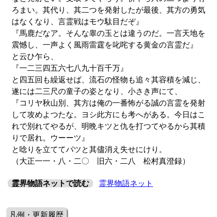
ろまい。其代り、其二つを発射したが最後、其方の勇気
はなくなり、言霊戦はモウ駄目だぞ』
『馬鹿だなア。そんな睾の玉とは違うのだ。一言天地を
震憾し、一声よく風雨雷霆を叱咤する黄金の言霊だ』
と云ひ乍ら、
『一二三四五六七八九十百千万』
と四五回も繰返せば、流石の怪物も追々其容積を減じ、
遂には二三尺の童子の姿となり、小さき声にて、
『コリヤ秋山別、其方は俺の一番怖がる誠の言霊を発射
して攻めよつたな。ヨシ此方にも考へがある。今日はこ
れで別れてやるが、明晩キツと仇を打つてやるから其積
りで居れ。ウーーツ』
と唸りを立ててパツと其儘消え失せにけり。
（大正一一・八・二〇 旧六・二八 松村真澄録）
霊界物語ネットで読む
霊界物語ネット
凡例・更新履歴