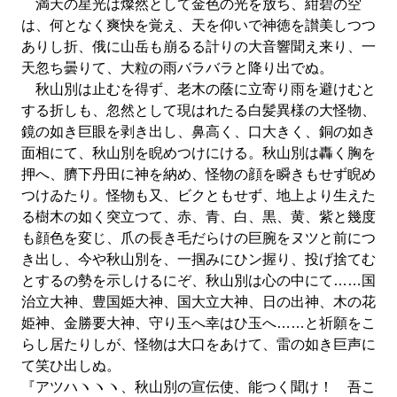
満天の星光は燦然として金色の光を放ち、紺碧の空
は、何となく爽快を覚え、天を仰いで神徳を讃美しつつ
ありし折、俄に山岳も崩るる計りの大音響聞え来り、一
天忽ち曇りて、大粒の雨バラバラと降り出でぬ。
秋山別は止むを得ず、老木の蔭に立寄り雨を避けむと
する折しも、忽然として現はれたる白髪異様の大怪物、
鏡の如き巨眼を剥き出し、鼻高く、口大きく、銅の如き
面相にて、秋山別を睨めつけにける。秋山別は轟く胸を
押へ、臍下丹田に神を納め、怪物の顔を瞬きもせず睨め
つけゐたり。怪物も又、ビクともせず、地上より生えた
る樹木の如く突立つて、赤、青、白、黒、黄、紫と幾度
も顔色を変じ、爪の長き毛だらけの巨腕をヌツと前につ
き出し、今や秋山別を、一掴みにひン握り、投げ捨てむ
とするの勢を示しけるにぞ、秋山別は心の中にて……国
治立大神、豊国姫大神、国大立大神、日の出神、木の花
姫神、金勝要大神、守り玉へ幸はひ玉へ……と祈願をこ
らし居たりしが、怪物は大口をあけて、雷の如き巨声に
て笑ひ出しぬ。
『アツハヽヽヽ、秋山別の宣伝使、能つく聞け！ 吾こ