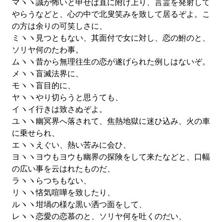
マヽヽ誠が怖いと申せば直に附け上り、言霊を発射して
やらうなどと、心の中で北叟笑みを致して居るぞよ。こ
の方は余りの可笑しさに、
ミヽヽ見つともない、其面付で女に対し、恋の鮒のと、
ソリヤ何のたわ事。
ムヽヽ昔から無理往生の恋が遂げられた例しはないぞ。
メヽヽ盲滅法界に、
モヽヽ盲目的に、
ヤヽヽやり切らうと思うても、
イヽイ行きは致さぬぞよ。
ユヽヽ幽冥界へ落されて、焦熱地獄に迷ひ込み、火の車
に乗せられ、
エヽヽえぐい、熱い苦みに会ひ、
ヨヽヽヨウもヨウも幽界の探険をして来たなどと、口幅
の広い事を云はれたものだ、
ラヽヽらつちもない、
リヽヽ悋気喧嘩を致したり、
ルヽヽ坩堝の様な黒い洒つ面をして、
レヽヽ恋愛の恋慕のと、ソリヤ何を吐くのだい、