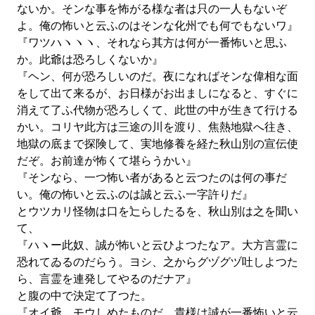
ないか。そンな事を怖がる様な者は只の一人もないぞ
よ。俺の怖いと云ふのはそンな化州でも何でもないワ』
『ワツハヽヽヽ、それなら其方は何が一番怖いと思ふ
か。此爺は恐ろしくないか』
『ヘン、何が恐ろしいのだ。夜になればそンな偉相な面
をして出て来るが、お日様がお出ましになると、すぐに
消えて了ふ代物が恐ろしくて、此世の中が生きて行ける
かい。コリヤ此方は三途の川を渡り、焦熱地獄へ往き、
地獄の底まで探険して、実地修養を経た秋山別の宣伝使
だぞ。お前達が怖くて堪らうかい』
『そンなら、一つ怖い者があると云つたのは何の事だ
い。俺の怖いと云ふのは誠と云ふ一字許りだ』
とウツカリ怪物は口を辷らしたるを、秋山別は之を聞い
て、
『ハヽー此奴、誠が怖いと云ひよつたなア。大方言霊に
恐れてゐるのだらう。ヨシ、之からグヅグヅ吐しよつた
ら、言霊を連発してやるのだナア』
と腹の中で決定て了つた。
『オイ爺、モウしめたものだ。貴様は誠が一番怖いと云